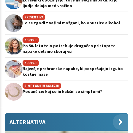
ljudje delajo med vročino
PREVENTIVA
To se zgodi z vašimi možgani, ko opustite alkohol
ZDRAVJE
Po 50. letu telo potrebuje drugačen pristop: te
napake delamo skoraj vsi
ZDRAVJE
Največje prehranske napake, ki pospešujejo izgubo
kostne mase
SIMPTOMI IN BOLEZNI
Podančice: kaj so in kakšni so simptomi?
ALTERNATIVA