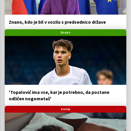
Znano, kdo je bil v vozilu s predsednico države
ŠPORT
'Topalović ima vse, kar je potrebno, da postane
odličen nogometaš'
POPIN