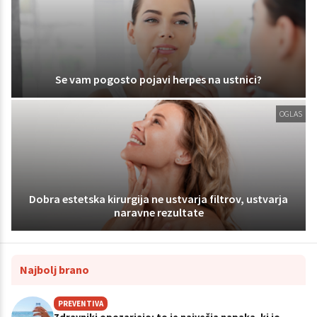
Se vam pogosto pojavi herpes na ustnici?
OGLAS
Dobra estetska kirurgija ne ustvarja filtrov, ustvarja
naravne rezultate
Najbolj brano
PREVENTIVA
Zdravniki opozarjajo: to je največja napaka, ki jo