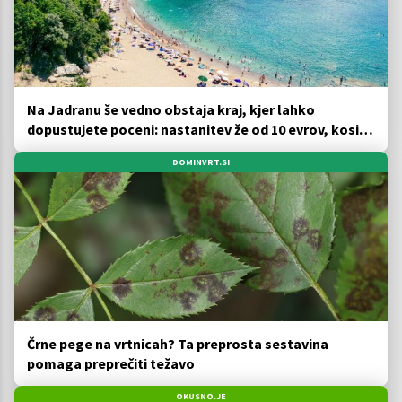
Na Jadranu še vedno obstaja kraj, kjer lahko
dopustujete poceni: nastanitev že od 10 evrov, kosilo
za pet evrov
DOMINVRT.SI
Črne pege na vrtnicah? Ta preprosta sestavina
pomaga preprečiti težavo
OKUSNO.JE