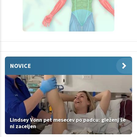
NOVICE
Lindsey Vonn pet mesecev po padcu: gleženj še
ni zaceljen