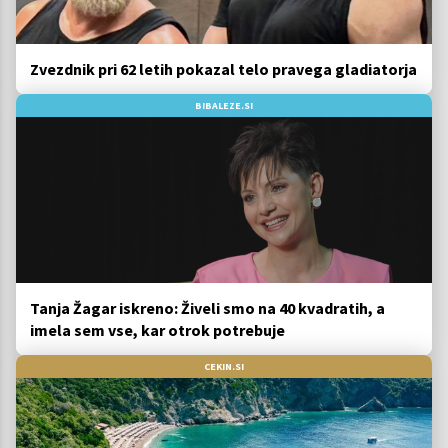
Zvezdnik pri 62 letih pokazal telo pravega gladiatorja
BIBALEZE.SI
Tanja Žagar iskreno: Živeli smo na 40 kvadratih, a
imela sem vse, kar otrok potrebuje
CEKIN.SI