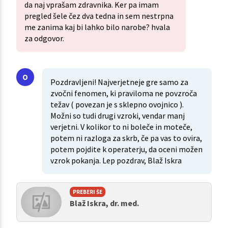
da naj vprašam zdravnika. Ker pa imam
pregled šele čez dva tedna in sem nestrpna
me zanima kaj bi lahko bilo narobe? hvala
za odgovor.
Pozdravljeni! Najverjetneje gre samo za
zvočni fenomen, ki praviloma ne povzroča
težav ( povezan je s sklepno ovojnico ).
Možni so tudi drugi vzroki, vendar manj
verjetni. V kolikor to ni boleče in moteče,
potem ni razloga za skrb, če pa vas to ovira,
potem pojdite k operaterju, da oceni možen
vzrok pokanja. Lep pozdrav, Blaž Iskra
PREBERI ŠE
Blaž Iskra, dr. med.