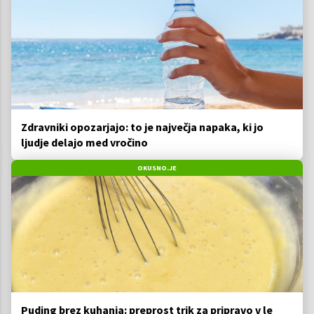
Zdravniki opozarjajo: to je največja napaka, ki jo
ljudje delajo med vročino
OKUSNO.JE
Puding brez kuhanja: preprost trik za pripravo v le