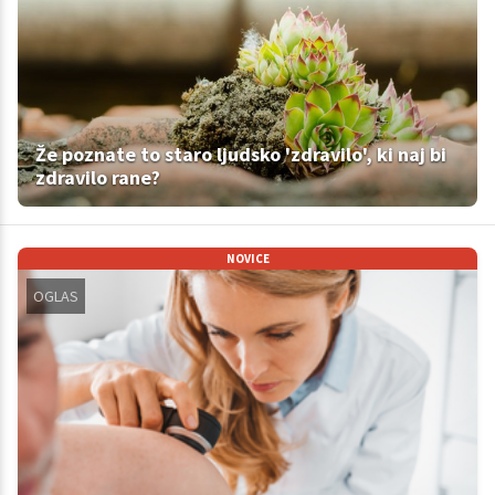
Že poznate to staro ljudsko 'zdravilo', ki naj bi
zdravilo rane?
NOVICE
OGLAS