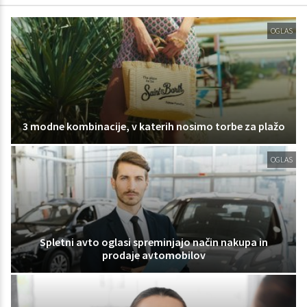
OGLAS
3 modne kombinacije, v katerih nosimo torbe za plažo
OGLAS
Spletni avto oglasi spreminjajo način nakupa in
prodaje avtomobilov