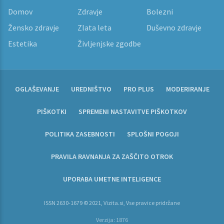
Domov
Zdravje
Bolezni
Žensko zdravje
Zlata leta
Duševno zdravje
Estetika
Življenjske zgodbe
OGLAŠEVANJE
UREDNIŠTVO
PRO PLUS
MODERIRANJE
PIŠKOTKI
SPREMENI NASTAVITVE PIŠKOTKOV
POLITIKA ZASEBNOSTI
SPLOŠNI POGOJI
PRAVILA RAVNANJA ZA ZAŠČITO OTROK
UPORABA UMETNE INTELIGENCE
ISSN 2630-1679 © 2021, Vizita.si, Vse pravice pridržane
Verzija: 1876