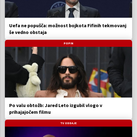
Uefa ne popušča: možnost bojkota Fifinih tekmovanj
še vedno obstaja
POPIN
Po valu obtožb: Jared Leto izgubil vlogo v
prihajajočem filmu
TV ODDAJE