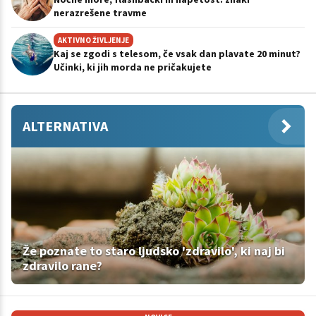
nerazrešene travme
AKTIVNO ŽIVLJENJE
Kaj se zgodi s telesom, če vsak dan plavate 20 minut?
Učinki, ki jih morda ne pričakujete
ALTERNATIVA
Že poznate to staro ljudsko 'zdravilo', ki naj bi
zdravilo rane?