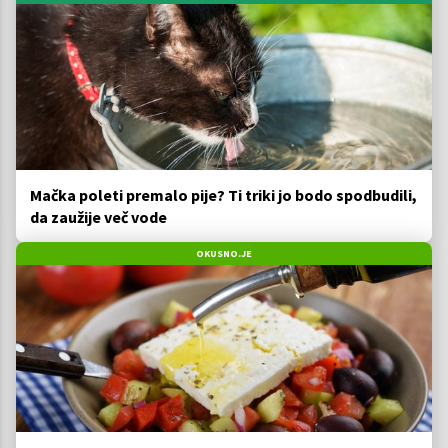
Mačka poleti premalo pije? Ti triki jo bodo spodbudili,
da zaužije več vode
OKUSNO.JE