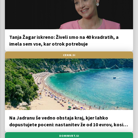
Tanja Žagar iskreno: Živeli smo na 40 kvadratih, a
imela sem vse, kar otrok potrebuje
CEKIN.SI
Na Jadranu še vedno obstaja kraj, kjer lahko
dopustujete poceni: nastanitev že od 10 evrov, kosilo
za pet evrov
DOMINVRT.SI