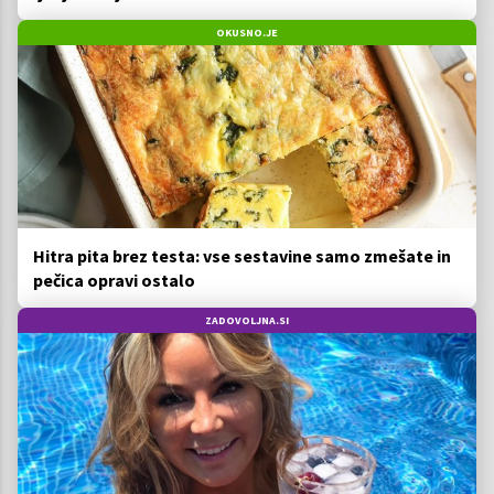
OKUSNO.JE
Hitra pita brez testa: vse sestavine samo zmešate in
pečica opravi ostalo
ZADOVOLJNA.SI