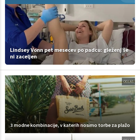
Lindsey Vonn pet mesecev po padcu: gleženj še
ni zaceljen
OGLAS
3 modne kombinacije, v katerih nosimo torbe za plažo