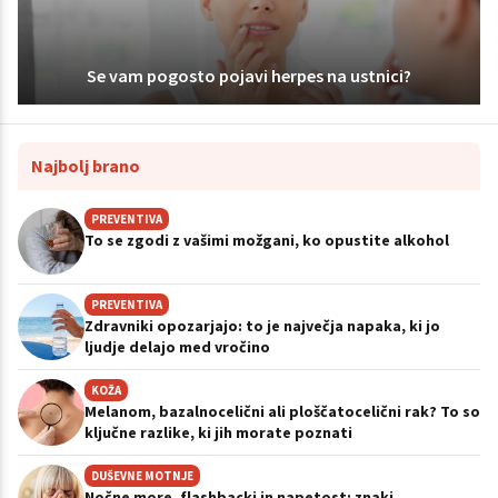
Se vam pogosto pojavi herpes na ustnici?
Najbolj brano
PREVENTIVA
To se zgodi z vašimi možgani, ko opustite alkohol
PREVENTIVA
Zdravniki opozarjajo: to je največja napaka, ki jo
ljudje delajo med vročino
KOŽA
Melanom, bazalnocelični ali ploščatocelični rak? To so
ključne razlike, ki jih morate poznati
DUŠEVNE MOTNJE
Nočne more, flashbacki in napetost: znaki