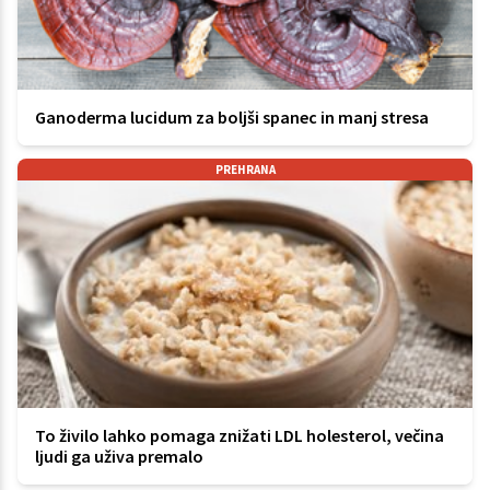
Ganoderma lucidum za boljši spanec in manj stresa
PREHRANA
To živilo lahko pomaga znižati LDL holesterol, večina
ljudi ga uživa premalo