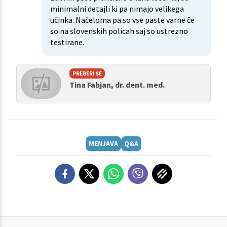
minimalni detajli ki pa nimajo velikega
učinka. Načeloma pa so vse paste varne če
so na slovenskih policah saj so ustrezno
testirane.
PREBERI ŠE
Tina Fabjan, dr. dent. med.
MENJAVA
Q&A