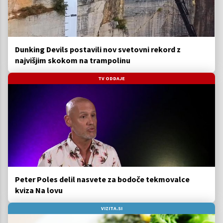
Dunking Devils postavili nov svetovni rekord z
najvišjim skokom na trampolinu
TV ODDAJE
Peter Poles delil nasvete za bodoče tekmovalce
kviza Na lovu
VIZITA.SI