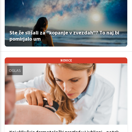
Ste že slišali za "kopanje v zvezdah"? To naj bi
pomirjalo um
NOVICE
OGLAS
Kaj vključuje dermatološki pregled v Ljubljani – potek