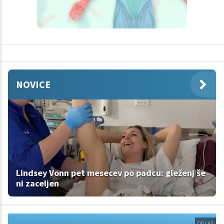
NOVICE
Lindsey Vonn pet mesecev po padcu: gleženj še
ni zaceljen
OGLAS