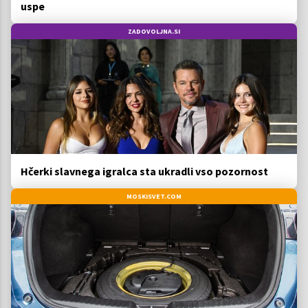
uspe
ZADOVOLJNA.SI
Hčerki slavnega igralca sta ukradli vso pozornost
MOSKISVET.COM