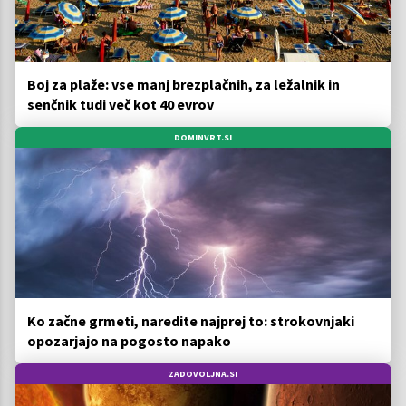
Boj za plaže: vse manj brezplačnih, za ležalnik in
senčnik tudi več kot 40 evrov
DOMINVRT.SI
Ko začne grmeti, naredite najprej to: strokovnjaki
opozarjajo na pogosto napako
ZADOVOLJNA.SI