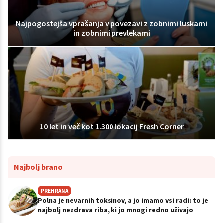
Najpogostejša vprašanja v povezavi z zobnimi luskami
in zobnimi prevlekami
10 let in več kot 1.300 lokacij Fresh Corner
Najbolj brano
PREHRANA
Polna je nevarnih toksinov, a jo imamo vsi radi: to je
najbolj nezdrava riba, ki jo mnogi redno uživajo