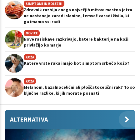
SIMPTOMI IN BOLEZNI
Zdravnik razbija enega največjih mitov: mastna jetra
ne nastanejo zaradi slanine, temveč zaradi živila, ki
ga imamo vsi radi
NOVICE
Nove raziskave razkrivajo, katere bakterije na koži
privlačijo komarje
KOŽA
Katere vrste raka imajo kot simptom srbečo kožo?
KOŽA
Melanom, bazalnocelični ali ploščatocelični rak? To so
ključne razlike, ki jih morate poznati
ALTERNATIVA