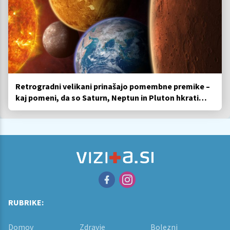
Retrogradni velikani prinašajo pomembne premike –
kaj pomeni, da so Saturn, Neptun in Pluton hkrati
retrogradni?
RUBRIKE:
Domov
Zdravje
Bolezni