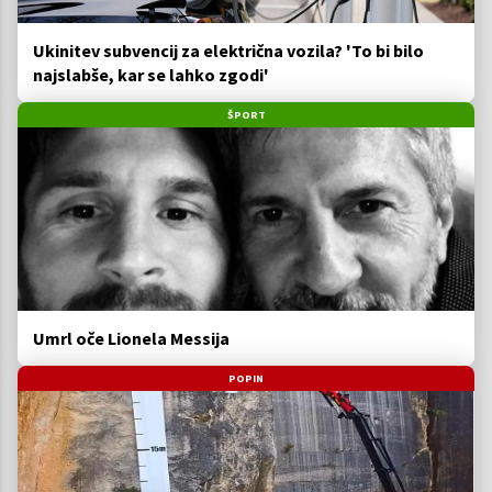
Ukinitev subvencij za električna vozila? 'To bi bilo
najslabše, kar se lahko zgodi'
ŠPORT
Umrl oče Lionela Messija
POPIN