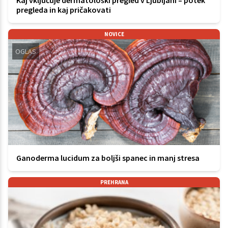
pregleda in kaj pričakovati
NOVICE
OGLAS
Ganoderma lucidum za boljši spanec in manj stresa
PREHRANA