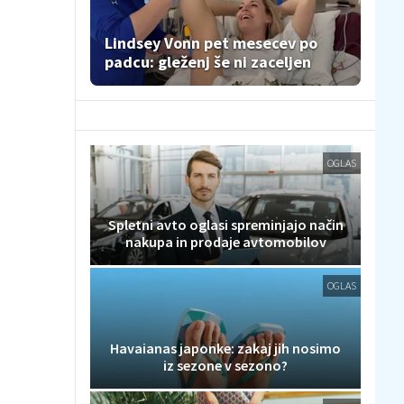
Lindsey Vonn pet mesecev po
padcu: gleženj še ni zaceljen
OGLAS
Spletni avto oglasi spreminjajo način
nakupa in prodaje avtomobilov
OGLAS
Havaianas japonke: zakaj jih nosimo
iz sezone v sezono?