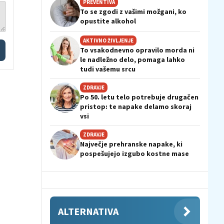
PREVENTIVA
To se zgodi z vašimi možgani, ko
opustite alkohol
AKTIVNO ŽIVLJENJE
To vsakodnevno opravilo morda ni
le nadležno delo, pomaga lahko
tudi vašemu srcu
ZDRAVJE
Po 50. letu telo potrebuje drugačen
pristop: te napake delamo skoraj
vsi
ZDRAVJE
Največje prehranske napake, ki
pospešujejo izgubo kostne mase
ALTERNATIVA