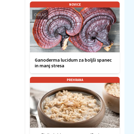
NOVICE
OGLAS
Ganoderma lucidum za boljši spanec
in manj stresa
PREHRANA