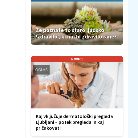
Že poznate to staro ljudsko
'zdravilo', ki naj bi zdravilo rane?
NOVICE
OGLAS
Kaj vključuje dermatološki pregled v
Ljubljani – potek pregleda in kaj
pričakovati