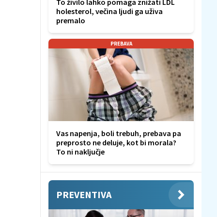
To živilo lahko pomaga znižati LDL
holesterol, večina ljudi ga uživa
premalo
PREBAVA
Vas napenja, boli trebuh, prebava pa
preprosto ne deluje, kot bi morala?
To ni naključje
PREVENTIVA