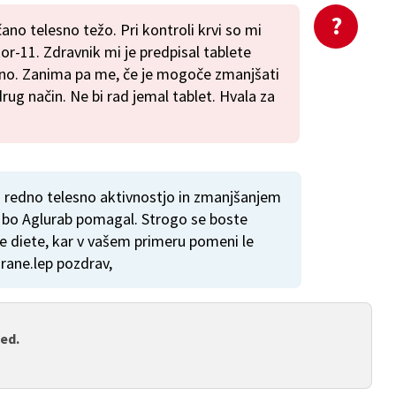
no telesno težo. Pri kontroli krvi so mi
kor-11. Zdravnik mi je predpisal tablete
no. Zanima pa me, če je mogoče zmanjšati
rug način. Ne bi rad jemal tablet. Hvala za
z redno telesno aktivnostjo in zmanjšanjem
m bo Aglurab pomagal. Strogo se boste
ne diete, kar v vašem primeru pomeni le
hrane.lep pozdrav,
med.