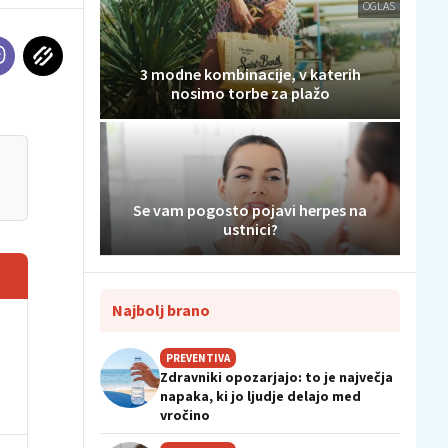
OGLAS
3 modne kombinacije, v katerih
nosimo torbe za plažo
Se vam pogosto pojavi herpes na
ustnici?
Najbolj brano
PREVENTIVA
Zdravniki opozarjajo: to je največja
napaka, ki jo ljudje delajo med
vročino