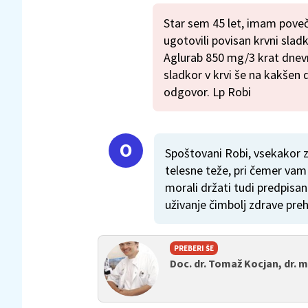
Star sem 45 let, imam poveča
ugotovili povisan krvni slad
Aglurab 850 mg/3 krat dnev
sladkor v krvi še na kakšen d
odgovor. Lp Robi
Spoštovani Robi, vsekakor 
telesne teže, pri čemer va
morali držati tudi predpisa
uživanje čimbolj zdrave pre
PREBERI ŠE
Doc. dr. Tomaž Kocjan, dr. 