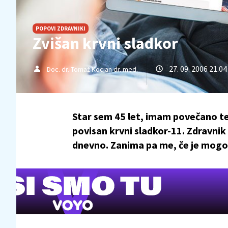
POPOVI ZDRAVNIKI
Zvišan krvni sladkor
27. 09. 2006 21.04
Doc. dr. Tomaž Kocjan dr. med.
Star sem 45 let, imam povečano tel
povisan krvni sladkor-11. Zdravnik
dnevno. Zanima pa me, če je mogo