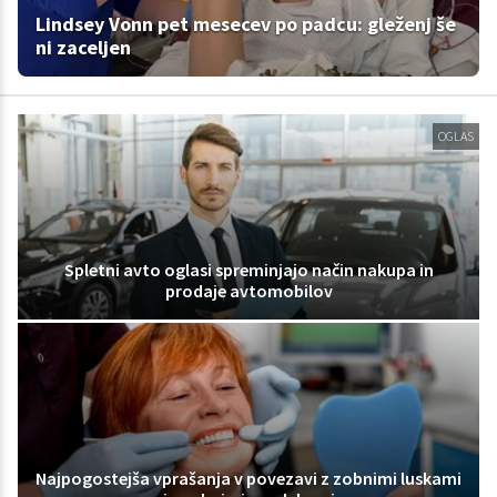
Lindsey Vonn pet mesecev po padcu: gleženj še
ni zaceljen
OGLAS
Spletni avto oglasi spreminjajo način nakupa in
prodaje avtomobilov
Najpogostejša vprašanja v povezavi z zobnimi luskami