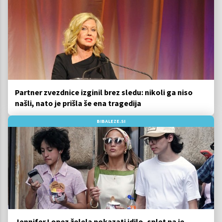
Partner zvezdnice izginil brez sledu: nikoli ga niso
našli, nato je prišla še ena tragedija
BIBALEZE.SI
Jennifer Lopez želela pokazati idilo, splet pa je