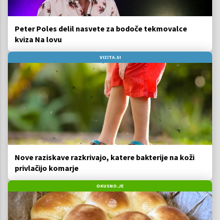
Peter Poles delil nasvete za bodoče tekmovalce
kviza Na lovu
VIZITA.SI
Nove raziskave razkrivajo, katere bakterije na koži
privlačijo komarje
OKUSNO.JE