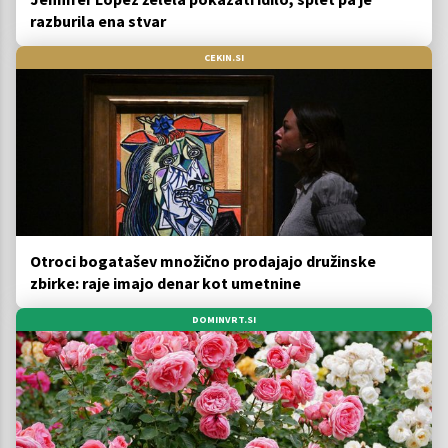
razburila ena stvar
CEKIN.SI
Otroci bogatašev množično prodajajo družinske
zbirke: raje imajo denar kot umetnine
DOMINVRT.SI