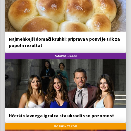
Najmehkejši domači kruhki: priprava v ponvi je trik za
popoln rezultat
ZADOVOLJNA.SI
Hčerki slavnega igralca sta ukradli vso pozornost
MOSKISVET.COM