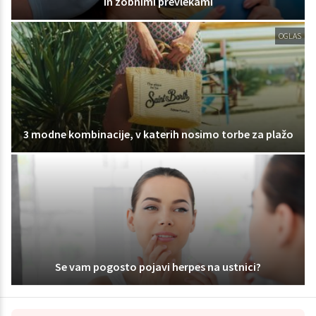
in zobnimi prevlekami
OGLAS
3 modne kombinacije, v katerih nosimo torbe za plažo
Se vam pogosto pojavi herpes na ustnici?