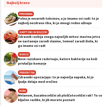
Najbolj brano
PREHRANA
Polna je nevarnih toksinov, a jo imamo vsi radi: to je
najbolj nezdrava riba, ki jo mnogi redno uživajo
SIMPTOMI IN BOLEZNI
Zdravnik razbija enega največjih mitov: mastna jetra
ne nastanejo zaradi slanine, temveč zaradi živila, ki
ga imamo vsi radi
NOVICE
Nove raziskave razkrivajo, katere bakterije na koži
privlačijo komarje
PREVENTIVA
Zdravniki opozarjajo: to je največja napaka, ki jo
ljudje delajo med vročino
KOŽA
Melanom, bazalnocelični ali ploščatocelični rak? To so
ključne razlike, ki jih morate poznati