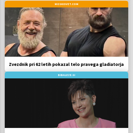
MOSKISVET.COM
Zvezdnik pri 62 letih pokazal telo pravega gladiatorja
BIBALEZE.SI