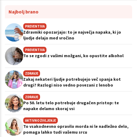
Najbolj brano
PREVENTIVA
Zdravniki opozarjajo: to je največja napaka, ki jo
ljudje delajo med vročino
PREVENTIVA
To se zgodi z vašimi možgani, ko opustite alkohol
ZDRAVJE
Zakaj nekateri ljudje potrebujejo več spanja kot
drugi? Razlogi niso vedno povezani z lenobo
ZDRAVJE
Po 50. letu telo potrebuje drugačen pristop: te
napake delamo skoraj vsi
AKTIVNO ŽIVLJENJE
To vsakodnevno opravilo morda ni le nadležno delo,
pomaga lahko tudi vašemu srcu