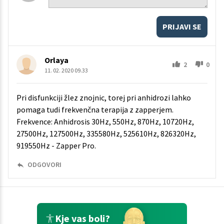
PRIJAVI SE
Orlaya
2
0
11. 02. 2020 09.33
Pri disfunkciji žlez znojnic, torej pri anhidrozi lahko
pomaga tudi frekvenčna terapija z zapperjem.
Frekvence: Anhidrosis 30Hz, 550Hz, 870Hz, 10720Hz,
27500Hz, 127500Hz, 335580Hz, 525610Hz, 826320Hz,
919550Hz - Zapper Pro.
ODGOVORI
Kje vas boli?