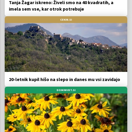
Tanja Žagar iskreno: Živeli smo na 40 kvadratih, a
imela sem vse, kar otrok potrebuje
CEKIN.SI
20-letnik kupil hišo na slepo in danes mu vsi zavidajo
DOMINVRT.SI