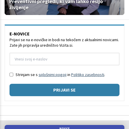
Preventivni pregledi, ki vam lahko rešijo
življenje
E-NOVICE
Prijavi se na e-novičke in bodi na tekočem z aktualnimi novicami.
Zate jih pripravlja uredništvo Vizita.si.
Strinjam se s
splošnimi pogoji
in
Politiko zasebnosti
.
PRIJAVI SE
NOVICE