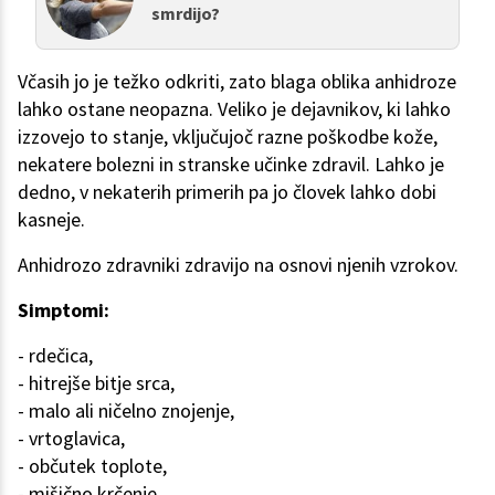
smrdijo?
Včasih jo je težko odkriti, zato blaga oblika anhidroze
lahko ostane neopazna. Veliko je dejavnikov, ki lahko
izzovejo to stanje, vključujoč razne poškodbe kože,
nekatere bolezni in stranske učinke zdravil. Lahko je
dedno, v nekaterih primerih pa jo človek lahko dobi
kasneje.
Anhidrozo zdravniki zdravijo na osnovi njenih vzrokov.
Simptomi:
- rdečica,
- hitrejše bitje srca,
- malo ali ničelno znojenje,
- vrtoglavica,
- občutek toplote,
- mišično krčenje,