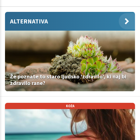
ALTERNATIVA
Že poznate to staro ljudsko 'zdravilo', ki naj bi
zdravilo rane?
KOŽA