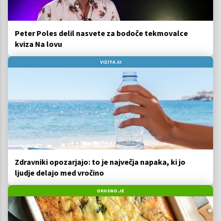
Peter Poles delil nasvete za bodoče tekmovalce
kviza Na lovu
VIZITA.SI
Zdravniki opozarjajo: to je največja napaka, ki jo
ljudje delajo med vročino
OKUSNO.JE