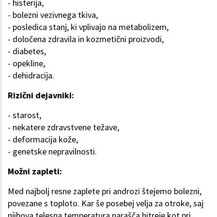
- histerija,
- bolezni vezivnega tkiva,
- posledica stanj, ki vplivajo na metabolizem,
- določena zdravila in kozmetični proizvodi,
- diabetes,
- opekline,
- dehidracija.
Rizični dejavniki:
- starost,
- nekatere zdravstvene težave,
- deformacija kože,
- genetske nepravilnosti.
Možni zapleti:
Med najbolj resne zaplete pri androzi štejemo bolezni,
povezane s toploto. Kar še posebej velja za otroke, saj
njihova telesna temperatura narašča hitreje kot pri