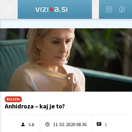
BOLEZNI
Anhidroza – kaj je to?
11. 02. 2020 08.36
1
S.B.