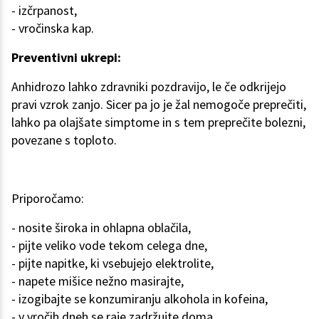
- izčrpanost,
- vročinska kap.
Preventivni ukrepi:
Anhidrozo lahko zdravniki pozdravijo, le če odkrijejo
pravi vzrok zanjo. Sicer pa jo je žal nemogoče preprečiti,
lahko pa olajšate simptome in s tem preprečite bolezni,
povezane s toploto.
Priporočamo:
- nosite široka in ohlapna oblačila,
- pijte veliko vode tekom celega dne,
- pijte napitke, ki vsebujejo elektrolite,
- napete mišice nežno masirajte,
- izogibajte se konzumiranju alkohola in kofeina,
- v vročih dneh se raje zadržujte doma,