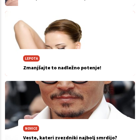
LEPOTA
Zmanjšajte to nadležno potenje!
NOVICE
Veste, kateri zvezdniki najbolj smrdijo?