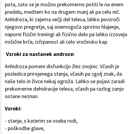
pota, zato se je možno prekomerno potiti le na enem
predelu, medtem ko na drugem manj ali pa celo nič.
Anhidroza, ki zajema večji del telesa, lahko povzroči
njegovo pregretje, saj onemogoča sprotno hlajenje,
naporni fizični treningi ali fizično delo pa lahko izzovejo
mišične krče, izčrpanost ali celo vročinsko kap.
Vzroki za nastanek androze:
Anhidroza pomeni disfunkcijo žlez znojnic. Včasih je
posledica prirojenega stanja, včasih pa zgolj znak, da
naše telo in živce nekaj ogroža. Lahko se pojavi zaradi
prekomerne dehidracije telesa, včasih pa razlog zanjo
ostane neznan.
Vzroki:
- stanje, s katerim se oseba rodi,
- poškodbe glave,