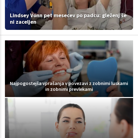
Lindsey Vonn pet mesecev po padcu: gleženj še
ni zaceljen
Najpogostejša vprašanja v povezavi z zobnimi luskami
in zobnimi prevlekami