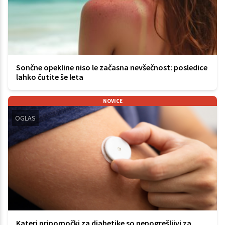
Sončne opekline niso le začasna nevšečnost: posledice
lahko čutite še leta
NOVICE
OGLAS
Kateri pripomočki za diabetike so nepogrešljivi za