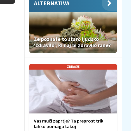
ALTERNATIVA
Že poznate to staro ljudsko
'zdravilo', ki naj bi zdravilo rane?
ZDRAVJE
Vas muči zaprtje? Ta preprost trik
lahko pomaga takoj