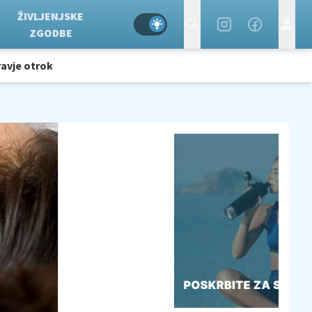
ŽIVLJENJSKE
ZGODBE
avje otrok