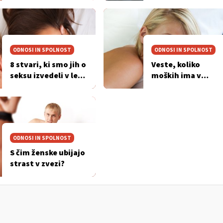
ODNOSI IN SPOLNOST
ODNOSI IN SPOLNOST
8 stvari, ki smo jih o
Veste, koliko
seksu izvedeli v letu
moških ima v
2013
povprečju sodobn
ženska?
ODNOSI IN SPOLNOST
S čim ženske ubijajo
strast v zvezi?