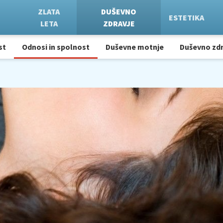
ZLATA
DUŠEVNO
ESTETIKA
LETA
ZDRAVJE
st
Odnosi in spolnost
Duševne motnje
Duševno zdr