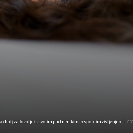
 so bolj zadovoljni s svojim partnerskim in spolnim življenjem.
FO