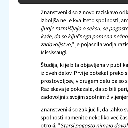
Znanstveniki so z novo raziskavo odk
izboljša ne le kvaliteto spolnosti, a
ljudje razmišljajo o seksu, se pogost
kaže, da so ključnega pomena nežnost
zadovoljstvo
,'' je pojasnila vodja raz
Mississaugi.
Študija, ki je bila objavljena v publika
iz dveh delov. Prvi je potekal preko 
prostovoljcev, v drugem delu pa so s
Raziskava je pokazala, da so bili pari
zadovoljni s svojim spolnim življenj
Znanstveniki so zaključili, da lahko
spolnosti namenite nekoliko več čas
otroki. ''
Starši pogosto nimajo dovolj