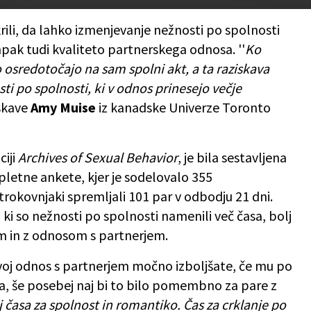
rili, da lahko izmenjevanje nežnosti po spolnosti
mpak tudi kvaliteto partnerskega odnosa. ''
Ko
o osredotočajo na sam spolni akt, a ta raziskava
i po spolnosti, ki v odnos prinesejo večje
iskave
Amy Muise
iz kanadske Univerze Toronto
ciji
Archives of Sexual Behavior
, je bila sestavljena
spletne ankete, kjer je sodelovalo 355
trokovnjaki spremljali 101 par v odbodju 21 dni.
, ki so nežnosti po spolnosti namenili več časa, bolj
em in z odnosom s partnerjem.
 svoj odnos s partnerjem močno izboljšate, če mu po
a, še posebej naj bi to bilo pomembno za pare z
 časa za spolnost in romantiko. Čas za crklanje po