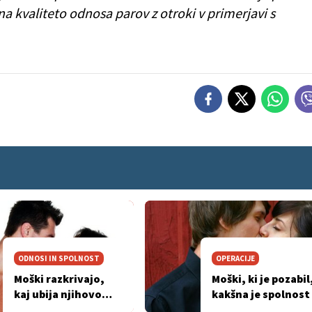
 na kvaliteto odnosa parov z otroki v primerjavi s
ODNOSI IN SPOLNOST
OPERACIJE
Moški razkrivajo,
Moški, ki je pozabil
kaj ubija njihovo
kakšna je spolnost
željo po spolnosti