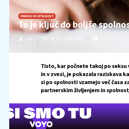
ODNOSI IN SPOLNOST
To je ključ do boljše spolnos
30. 05. 2014 08.07
2
K.B.
Tisto, kar počnete takoj po seksu v
in v zvezi, je pokazala raziskava k
si po spolnosti vzamejo več časa za
partnerskim življenjem in spolnost