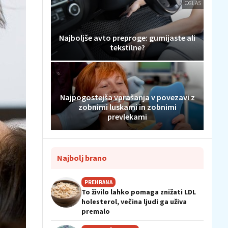
OGLAS
Najboljše avto preproge: gumijaste ali
tekstilne?
Najpogostejša vprašanja v povezavi z
zobnimi luskami in zobnimi
prevlekami
Najbolj brano
PREHRANA
To živilo lahko pomaga znižati LDL
holesterol, večina ljudi ga uživa
premalo