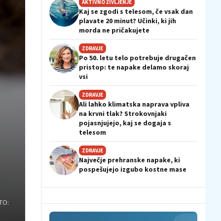
AKTIVNO ŽIVLJENJE
Kaj se zgodi s telesom, če vsak dan
plavate 20 minut? Učinki, ki jih
morda ne pričakujete
ZDRAVJE
Po 50. letu telo potrebuje drugačen
pristop: te napake delamo skoraj
vsi
ZDRAVJE
Ali lahko klimatska naprava vpliva
na krvni tlak? Strokovnjaki
pojasnjujejo, kaj se dogaja s
telesom
ZDRAVJE
Največje prehranske napake, ki
pospešujejo izgubo kostne mase
TO: