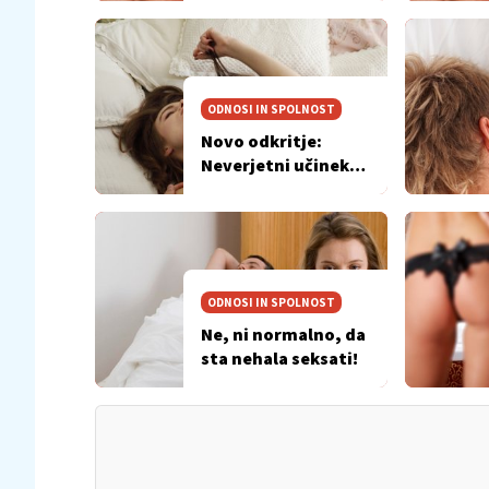
ODNOSI IN SPOLNOST
Novo odkritje:
Neverjetni učinek
spolnosti
ODNOSI IN SPOLNOST
Ne, ni normalno, da
sta nehala seksati!