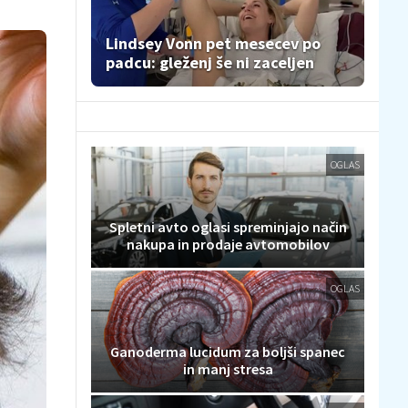
Lindsey Vonn pet mesecev po
padcu: gleženj še ni zaceljen
OGLAS
Spletni avto oglasi spreminjajo način
nakupa in prodaje avtomobilov
OGLAS
Ganoderma lucidum za boljši spanec
in manj stresa