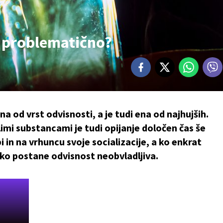
a problematično?
a od vrst odvisnosti, a je tudi ena od najhujših.
mi substancami je tudi opijanje določen čas še
 in na vrhuncu svoje socializacije, a ko enkrat
ko postane odvisnost neobvladljiva.