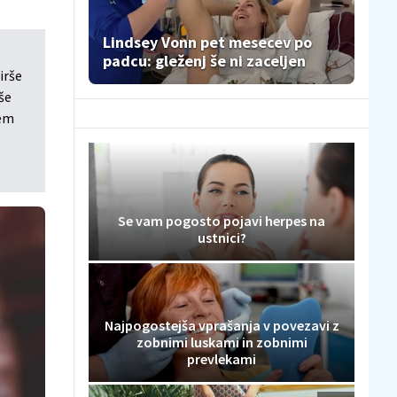
Lindsey Vonn pet mesecev po
padcu: gleženj še ni zaceljen
irše
še
jem
Se vam pogosto pojavi herpes na
ustnici?
Najpogostejša vprašanja v povezavi z
zobnimi luskami in zobnimi
prevlekami