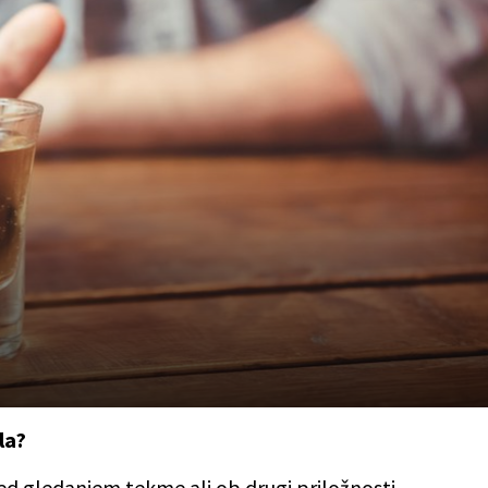
la?
d gledanjem tekme ali ob drugi priložnosti