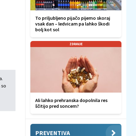
To priljubljeno pijačo pijemo skoraj
vsak dan – ledvicam pa lahko škodi
bolj kot sol
ZDRAVJE
a.
 so
Ali lahko prehranska dopolnila res
ščitijo pred soncem?
PREVENTIVA