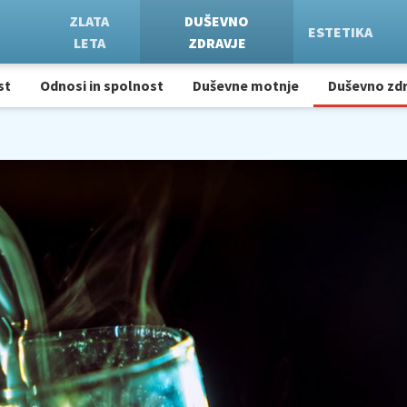
ZLATA
DUŠEVNO
ESTETIKA
LETA
ZDRAVJE
st
Odnosi in spolnost
Duševne motnje
Duševno zdr