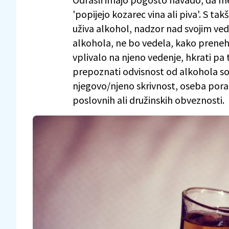
'popijejo kozarec vina ali piva'. S t
uživa alkohol, nadzor nad svojim ved
alkohola, ne bo vedela, kako preneha
vplivalo na njeno vedenje, hkrati pa 
prepoznati odvisnost od alkohola so 
njegovo/njeno skrivnost, oseba porab
poslovnih ali družinskih obveznosti.