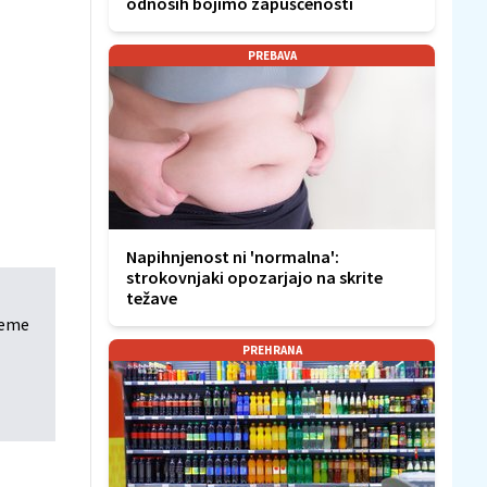
odnosih bojimo zapuščenosti
PREBAVA
Napihnjenost ni 'normalna':
strokovnjaki opozarjajo na skrite
težave
reme
PREHRANA