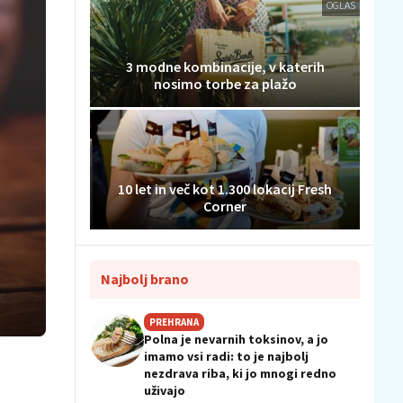
OGLAS
3 modne kombinacije, v katerih
nosimo torbe za plažo
10 let in več kot 1.300 lokacij Fresh
Corner
Najbolj brano
PREHRANA
Polna je nevarnih toksinov, a jo
imamo vsi radi: to je najbolj
nezdrava riba, ki jo mnogi redno
uživajo