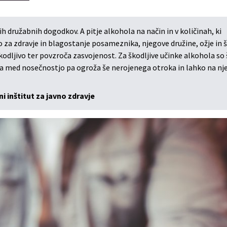
ih družabnih dogodkov. A pitje alkohola na način in v količinah, ki
za zdravje in blagostanje posameznika, njegove družine, ožje in š
kodljivo ter povzroča zasvojenost. Za škodljive učinke alkohola so 
hola med nosečnostjo pa ogroža še nerojenega otroka in lahko na n
i inštitut za javno zdravje