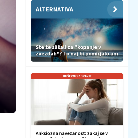
ALTERNATIVA
Ste že slišali za "kopanje v
zvezdah"? To naj bi pomirjalo um
DUŠEVNO ZDRAVJE
Anksiozna navezanost: zakaj se v