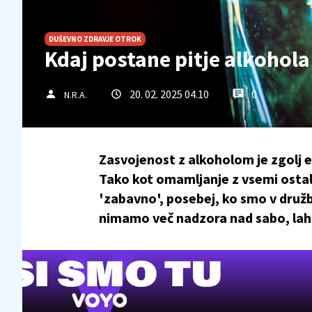
DUŠEVNO ZDRAVJE OTROK
Kdaj postane pitje alkohol
20. 02. 2025 04.10
0
N.R.A.
Zasvojenost z alkoholom je zgolj en
Tako kot omamljanje z vsemi ostali
'zabavno', posebej, ko smo v družbi
nimamo več nadzora nad sabo, lah