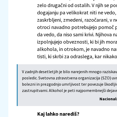
zelo drugačni od ostalih. V njih se po
dogajanju pa velikokrat niti ne vedo, 
zaskrbljeni, zmedeni, razočarani, v n
otroci navadno potrebujejo pomoč p
da vedo, da niso sami krivi. Njihova na
izpolnjujejo obveznosti, ki bi jih mor
alkohola, in otrokom, je navadno na
tisti, ki skrbi za odraslega, kar nik
V zadnjih desetletjih je bilo narejenih mnogo raziskav,
posledic. Svetovna zdravstvena organizacija (SZO) u
bolezni in prezgodnjo umrljivost ter povezuje škodlj
zastrupitvami. Alkohol je peti najpomembnejši dejavni
Nacionaln
Kaj lahko narediš?