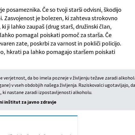
je posameznika. Če so tvoji starši odvisni, škodijo
bi. Zasvojenost je bolezen, ki zahteva strokovno
i ji lahko zaupaš (drug starš, družinski član,
 bo lahko pomagal poiskati pomoč za starša. Če
varen zate, poskrbi za varnost in pokliči policijo.
rajo, hkrati pa lahko pomagajo staršem poiskati
je verjetnost, da bo imela pozneje v življenju težave zaradi alkohol
ane) v vseh obdobjih našega življenja. Raziskovalci ugotavljajo, da
 ki nastane zaradi izpostavljenosti alkoholu.
i inštitut za javno zdravje