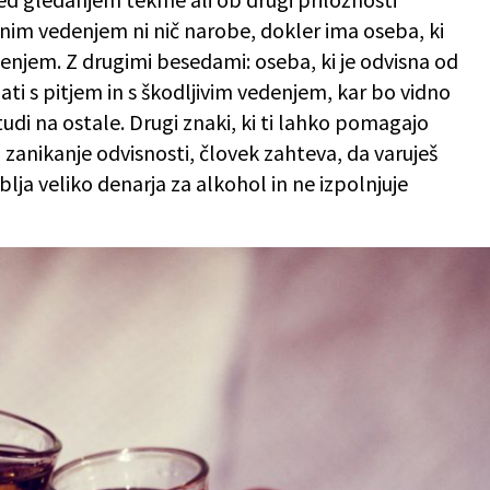
akšnim vedenjem ni nič narobe, dokler ima oseba, ki
enjem. Z drugimi besedami: oseba, ki je odvisna od
ti s pitjem in s škodljivim vedenjem, kar bo vidno
tudi na ostale. Drugi znaki, ki ti lahko pomagajo
zanikanje odvisnosti, človek zahteva, da varuješ
lja veliko denarja za alkohol in ne izpolnjuje