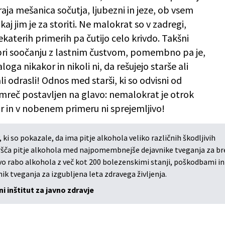
raja mešanica sočutja, ljubezni in jeze, ob vsem
kaj jim je za storiti. Ne malokrat so v zadregi,
ekaterih primerih pa čutijo celo krivdo. Takšni
ri soočanju z lastnim čustvom, pomembno pa je,
loga nikakor in nikoli ni, da rešujejo starše ali
ali odrasli! Odnos med starši, ki so odvisni od
mreč postavljen na glavo: nemalokrat je otrok
akor in v nobenem primeru ni sprejemljivo!
 ki so pokazale, da ima pitje alkohola veliko različnih škodljivih
vršča pitje alkohola med najpomembnejše dejavnike tveganja za b
ivo rabo alkohola z več kot 200 bolezenskimi stanji, poškodbami in
k tveganja za izgubljena leta zdravega življenja.
i inštitut za javno zdravje