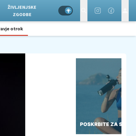
ŽIVLJENJSKE
ZGODBE
avje otrok