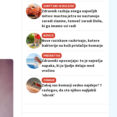
SIMPTOMI IN BOLEZNI
Zdravnik razbija enega največjih
mitov: mastna jetra ne nastanejo
zaradi slanine, temveč zaradi živila,
ki ga imamo vsi radi
NOVICE
Nove raziskave razkrivajo, katere
bakterije na koži privlačijo komarje
PREVENTIVA
Zdravniki opozarjajo: to je največja
napaka, ki jo ljudje delajo med
vročino
ZDRAVJE
Zakaj vas komarji vedno najdejo? 7
razlogov, da ste njihov najljubši
'obrok'