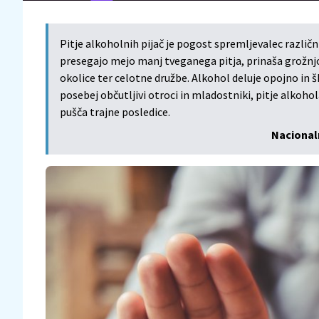
Pitje alkoholnih pijač je pogost spremljevalec različn
presegajo mejo manj tveganega pitja, prinaša grožnjo 
okolice ter celotne družbe. Alkohol deluje opojno in š
posebej občutljivi otroci in mladostniki, pitje alko
pušča trajne posledice.
Nacionaln