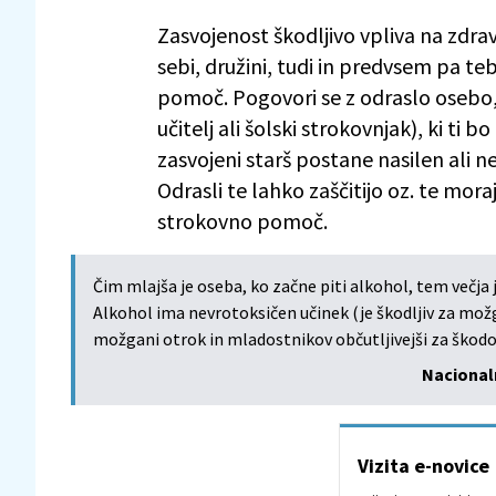
Zasvojenost škodljivo vpliva na zdrav
sebi, družini, tudi in predvsem pa te
pomoč. Pogovori se z odraslo osebo, k
učitelj ali šolski strokovnjak), ki ti
zasvojeni starš postane nasilen ali ne
Odrasli te lahko zaščitijo oz. te mo
strokovno pomoč.
Čim mlajša je oseba, ko začne piti alkohol, tem večja 
Alkohol ima nevrotoksičen učinek (je škodljiv za možg
možgani otrok in mladostnikov občutljivejši za škodo,
Nacionaln
Vizita e-novice