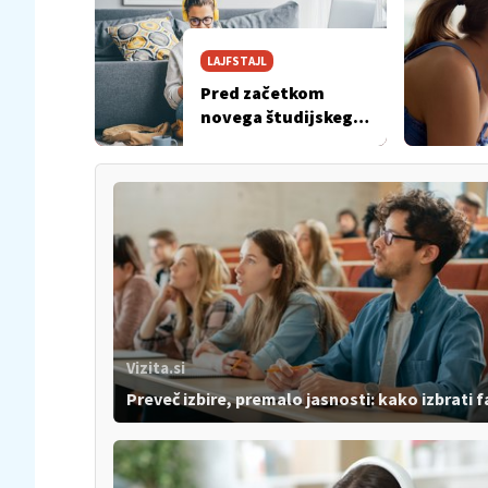
LAJFSTAJL
Pred začetkom
novega študijskega
leta ne pozabite na
to
Vizita.si
Preveč izbire, premalo jasnosti: kako izbrati 