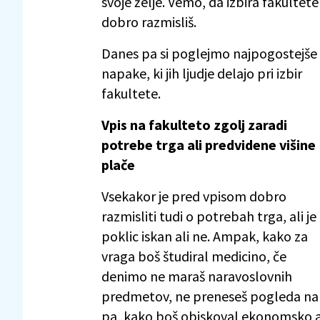
svoje želje. Vemo, da izbira fakulte
dobro razmisliš.
Danes pa si poglejmo najpogostejše
napake, ki jih ljudje delajo pri izbir
fakultete.
Vpis na fakulteto zgolj zaradi
potrebe trga ali predvidene višine
plače
Vsekakor je pred vpisom dobro
razmisliti tudi o potrebah trga, ali je
poklic iskan ali ne. Ampak, kako za
vraga boš študiral medicino, če
denimo ne maraš naravoslovnih
predmetov, ne preneseš pogleda na k
pa, kako boš obiskoval ekonomsko a