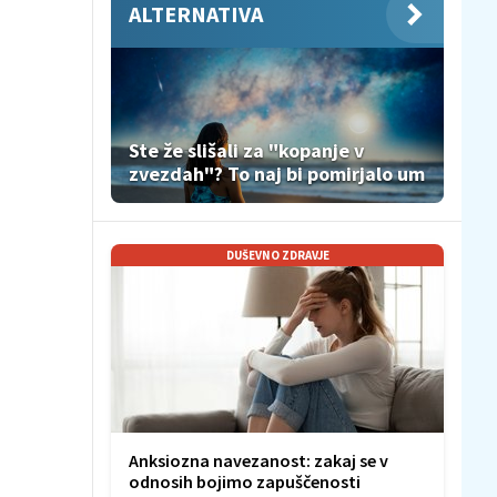
ALTERNATIVA
Ste že slišali za "kopanje v
zvezdah"? To naj bi pomirjalo um
DUŠEVNO ZDRAVJE
Anksiozna navezanost: zakaj se v
odnosih bojimo zapuščenosti