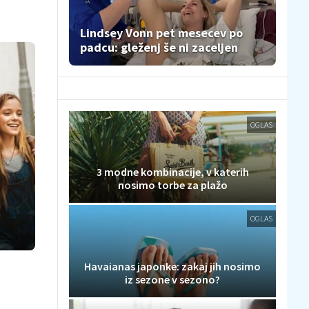
Lindsey Vonn pet mesecev po
padcu: gleženj še ni zaceljen
OGLAS
3 modne kombinacije, v katerih
nosimo torbe za plažo
OGLAS
Havaianas japonke: zakaj jih nosimo
iz sezone v sezono?