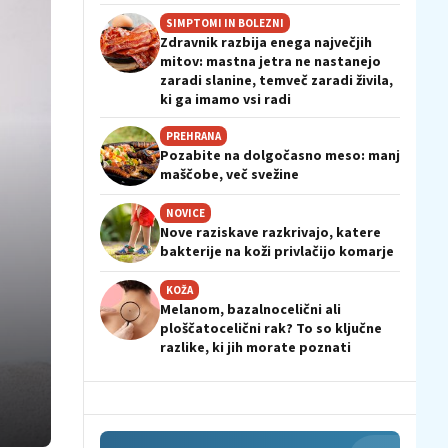
SIMPTOMI IN BOLEZNI
Zdravnik razbija enega največjih
mitov: mastna jetra ne nastanejo
zaradi slanine, temveč zaradi živila,
ki ga imamo vsi radi
PREHRANA
Pozabite na dolgočasno meso: manj
maščobe, več svežine
NOVICE
Nove raziskave razkrivajo, katere
bakterije na koži privlačijo komarje
KOŽA
Melanom, bazalnocelični ali
ploščatocelični rak? To so ključne
razlike, ki jih morate poznati