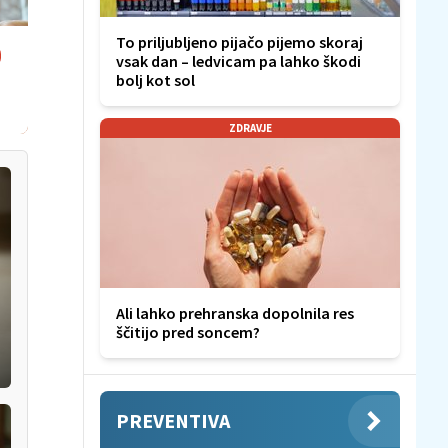
To priljubljeno pijačo pijemo skoraj
vsak dan – ledvicam pa lahko škodi
bolj kot sol
li
ZDRAVJE
Ali lahko prehranska dopolnila res
ščitijo pred soncem?
PREVENTIVA