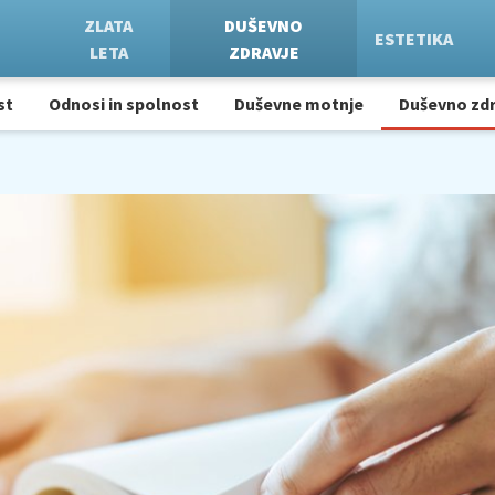
ZLATA
DUŠEVNO
ESTETIKA
LETA
ZDRAVJE
st
Odnosi in spolnost
Duševne motnje
Duševno zdr