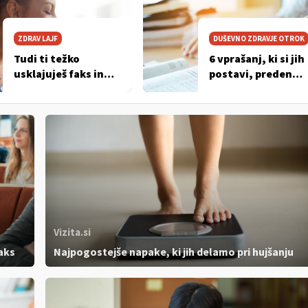
ZDRAV LAJF
DUŠEVNO ZDRAVJE OTROK
Tudi ti težko
6 vprašanj, ki si jih
usklajuješ faks in
postavi, preden
študentsko delo?
izbereš fakulteto a
srednjo šolo
Vizita.si
faks
Najpogostejše napake, ki jih delamo pri hujšanju