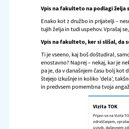
Vpis na fakulteto na podlagi želja 
Enako kot z družbo in prijatelji – nes
tujih želja in tudi uspehov. Vprašaj se, 
Vpis na fakulteto, ker si slišal, da 
Ti je vseeno, kaj boš doštudiral, sa
enostavno? Naprej – nekaj, kar je 
pa je, da v današnjem času bolj kot d
štejejo izkušnje in koliko 'dela', tak
in predvsem pomembna tvoja angažira
Vizita TOK
Prijavi se na Vizita 
odraščanjem, vprašanj
izzivih, duševnem zd