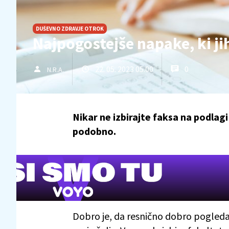
DUŠEVNO ZDRAVJE OTROK
Najpogostejše napake, ki jih
22. 05. 2023 05.00
0
N.R.A.
Nikar ne izbirajte faksa na podlagi 
podobno.
Dobro je, da resnično dobro pogledat