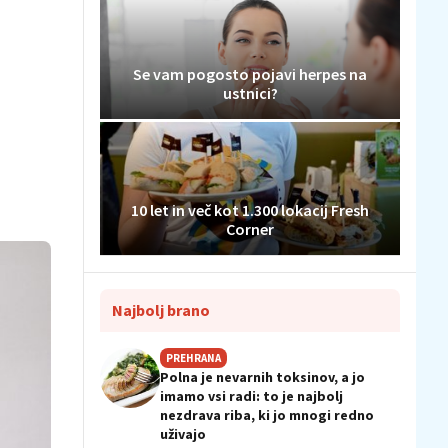
Se vam pogosto pojavi herpes na
ustnici?
10 let in več kot 1.300 lokacij Fresh
Corner
Najbolj brano
PREHRANA
Polna je nevarnih toksinov, a jo
imamo vsi radi: to je najbolj
nezdrava riba, ki jo mnogi redno
uživajo