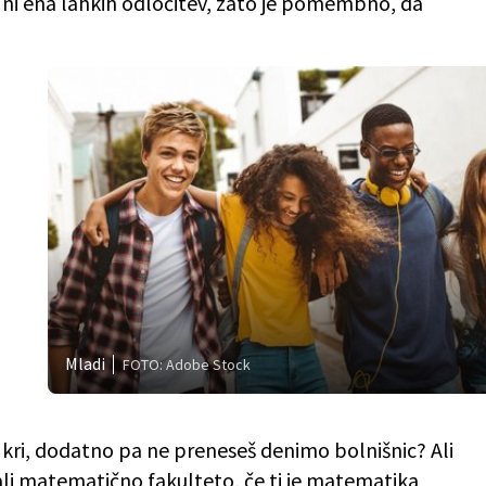
te ni ena lahkih odločitev, zato je pomembno, da
Mladi
FOTO: Adobe Stock
ri, dodatno pa ne preneseš denimo bolnišnic? Ali
li matematično fakulteto, če ti je matematika