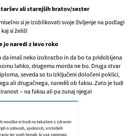
staršev ali starejših bratov/sester
miselno si je izoblikovati svoje življenje na podlagi
kaj si želiš!
se jo naredi z levo roko
mo da imaš neko izobrazbo in da bo ta pridobljena
nekomu lahko, drugemu morda ne bo. Druga stvar
iploma, seveda so tu izključeni določeni poklici,
šnega ali drugačnega, narediš ob faksu. Zato je tudi
nost – na faksu ali pa zunaj njega!
TOK novičke in bodi na tekočem z zdravim
ih o odnosih, spolnosti, vrstniških
ravju ter vseh temah, ki vse zanimajo.