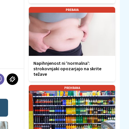
PREBAVA
Napihnjenost ni 'normalna':
strokovnjaki opozarjajo na skrite
težave
PREHRANA