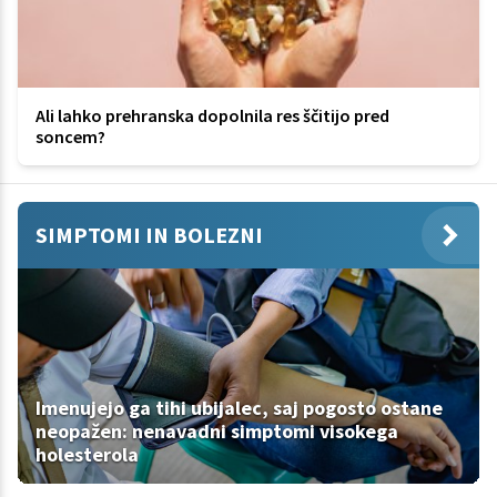
Ali lahko prehranska dopolnila res ščitijo pred
soncem?
SIMPTOMI IN BOLEZNI
Imenujejo ga tihi ubijalec, saj pogosto ostane
neopažen: nenavadni simptomi visokega
holesterola