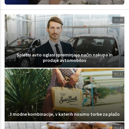
OGLAS
Spletni avto oglasi spreminjajo način nakupa in
prodaje avtomobilov
OGLAS
3 modne kombinacije, v katerih nosimo torbe za plažo
OGLAS