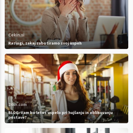
Cekin.si
Razlogi, zakaj sabotiramo svoj uspeh
24ur.com
BLOG: Vam bo letos uspelo pri hujšanju in oblikovanju
postave?