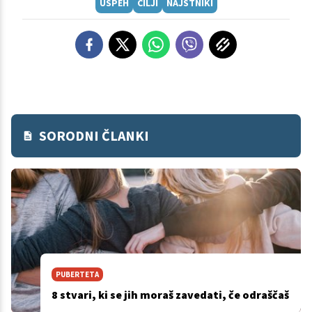
USPEH
CILJI
NAJSTNIKI
SORODNI ČLANKI
PUBERTETA
8 stvari, ki se jih moraš zavedati, če odraščaš