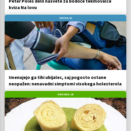
Peter Poles delil nasvete za bodoče tekmovalce
kviza Na lovu
VIZITA.SI
Imenujejo ga tihi ubijalec, saj pogosto ostane
neopažen: nenavadni simptomi visokega holesterola
OKUSNO.JE