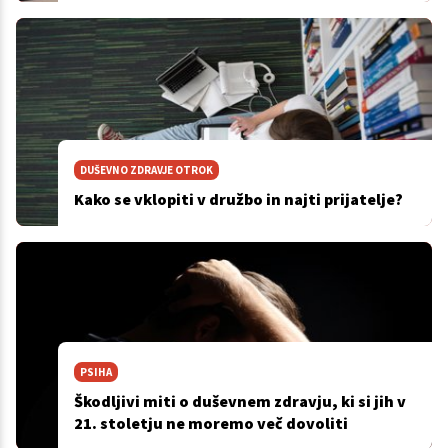
DUŠEVNO ZDRAVJE OTROK
Kako se vklopiti v družbo in najti prijatelje?
PSIHA
Škodljivi miti o duševnem zdravju, ki si jih v
21. stoletju ne moremo več dovoliti