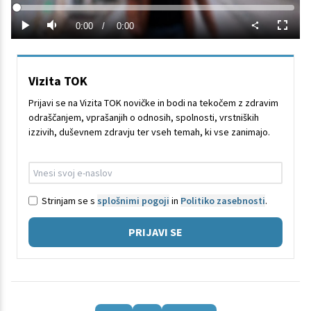
Predvajaj
Loaded
:
0%
Current
0:00
/
Duration
0:00
Predvajaj
Tiho
Celoza
način
Time
Vizita TOK
Prijavi se na Vizita TOK novičke in bodi na tekočem z zdravim
odraščanjem, vprašanjih o odnosih, spolnosti, vrstniških
izzivih, duševnem zdravju ter vseh temah, ki vse zanimajo.
Strinjam se s
splošnimi pogoji
in
Politiko zasebnosti
.
PRIJAVI SE