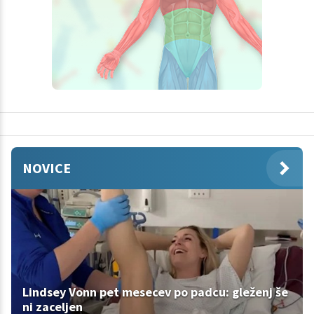
NOVICE
Lindsey Vonn pet mesecev po padcu: gleženj še
ni zaceljen