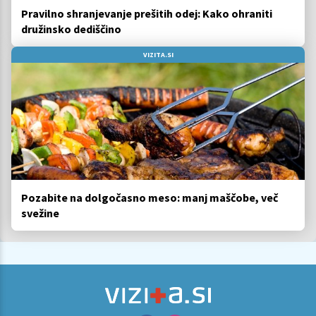
Pravilno shranjevanje prešitih odej: Kako ohraniti
družinsko dediščino
VIZITA.SI
Pozabite na dolgočasno meso: manj maščobe, več
svežine