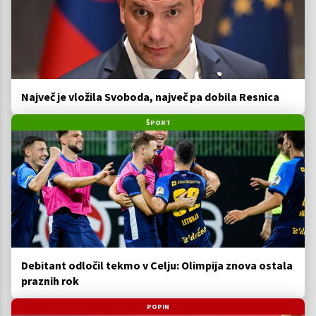
Največ je vložila Svoboda, največ pa dobila Resnica
ŠPORT
Debitant odločil tekmo v Celju: Olimpija znova ostala
praznih rok
POPIN