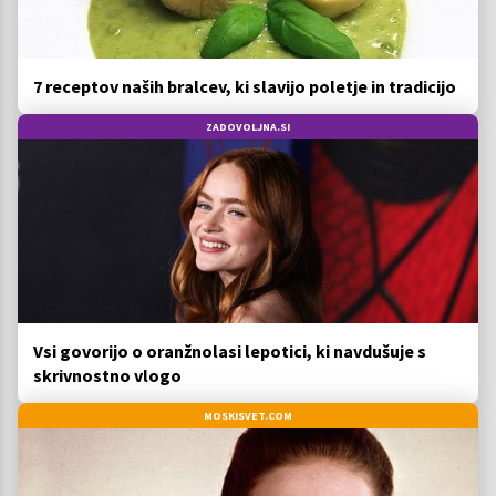
7 receptov naših bralcev, ki slavijo poletje in tradicijo
ZADOVOLJNA.SI
Vsi govorijo o oranžnolasi lepotici, ki navdušuje s
skrivnostno vlogo
MOSKISVET.COM