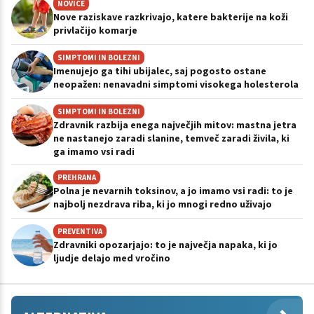
NOVICE
Nove raziskave razkrivajo, katere bakterije na koži
privlačijo komarje
SIMPTOMI IN BOLEZNI
Imenujejo ga tihi ubijalec, saj pogosto ostane
neopažen: nenavadni simptomi visokega holesterola
SIMPTOMI IN BOLEZNI
Zdravnik razbija enega največjih mitov: mastna jetra
ne nastanejo zaradi slanine, temveč zaradi živila, ki
ga imamo vsi radi
PREHRANA
Polna je nevarnih toksinov, a jo imamo vsi radi: to je
najbolj nezdrava riba, ki jo mnogi redno uživajo
PREVENTIVA
Zdravniki opozarjajo: to je največja napaka, ki jo
ljudje delajo med vročino