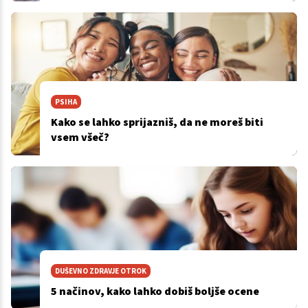
PSIHA
Kako se lahko sprijazniš, da ne moreš biti
vsem všeč?
DUŠEVNO ZDRAVJE OTROK
5 načinov, kako lahko dobiš boljše ocene