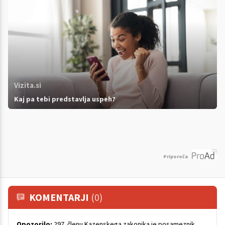
Vizita.si
Kaj pa tebi predstavlja uspeh?
Priporoča
KOMENTARJI
(0)
Opozorilo:
297. členu Kazenskega zakonika je posameznik