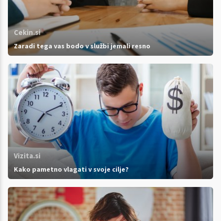
Cekin.si
Zaradi tega vas bodo v službi jemali resno
Vizita.si
Kako pametno vlagati v svoje cilje?