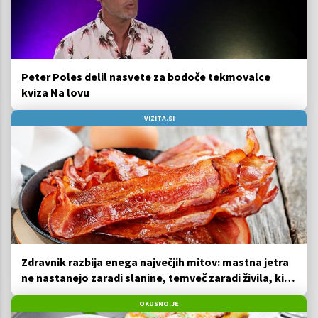
Peter Poles delil nasvete za bodoče tekmovalce
kviza Na lovu
VIZITA.SI
Zdravnik razbija enega največjih mitov: mastna jetra
ne nastanejo zaradi slanine, temveč zaradi živila, ki
ga imamo vsi radi
OKUSNO.JE