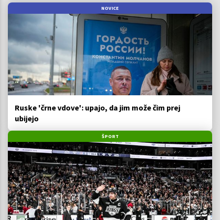
NOVICE
Ruske 'črne vdove': upajo, da jim može čim prej
ubijejo
ŠPORT