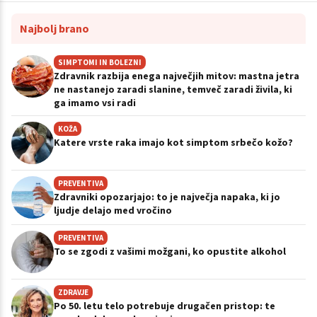
Najbolj brano
SIMPTOMI IN BOLEZNI
Zdravnik razbija enega največjih mitov: mastna jetra
ne nastanejo zaradi slanine, temveč zaradi živila, ki
ga imamo vsi radi
KOŽA
Katere vrste raka imajo kot simptom srbečo kožo?
PREVENTIVA
Zdravniki opozarjajo: to je največja napaka, ki jo
ljudje delajo med vročino
PREVENTIVA
To se zgodi z vašimi možgani, ko opustite alkohol
ZDRAVJE
Po 50. letu telo potrebuje drugačen pristop: te