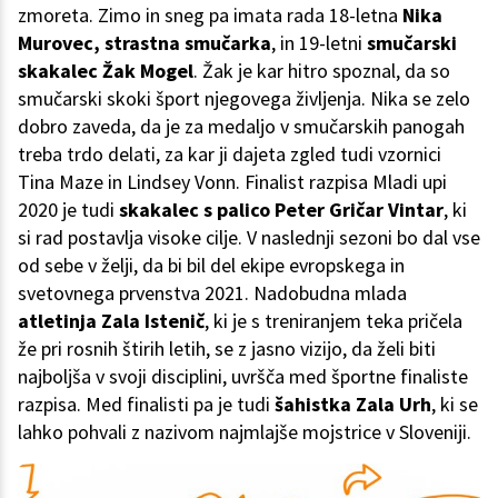
zmoreta. Zimo in sneg pa imata rada 18-letna
Nika
Murovec, strastna smučarka
, in 19-letni
smučarski
skakalec Žak Mogel
. Žak je kar hitro spoznal, da so
smučarski skoki šport njegovega življenja. Nika se zelo
dobro zaveda, da je za medaljo v smučarskih panogah
treba trdo delati, za kar ji dajeta zgled tudi vzornici
Tina Maze in Lindsey Vonn. Finalist razpisa Mladi upi
2020 je tudi
skakalec s palico
Peter Gričar Vintar
, ki
si rad postavlja visoke cilje. V naslednji sezoni bo dal vse
od sebe v želji, da bi bil del ekipe evropskega in
svetovnega prvenstva 2021. Nadobudna mlada
atletinja Zala Istenič
, ki je s treniranjem teka pričela
že pri rosnih štirih letih, se z jasno vizijo, da želi biti
najboljša v svoji disciplini, uvršča med športne finaliste
razpisa. Med finalisti pa je tudi
šahistka Zala Urh
, ki se
lahko pohvali z nazivom najmlajše mojstrice v Sloveniji.