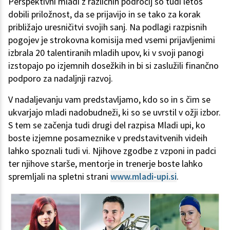
Perspektivni mladi z različnih področij so tudi letos
dobili priložnost, da se prijavijo in se tako za korak
približajo uresničitvi svojih sanj. Na podlagi razpisnih
pogojev je strokovna komisija med vsemi prijavljenimi
izbrala 20 talentiranih mladih upov, ki v svoji panogi
izstopajo po izjemnih dosežkih in bi si zaslužili finančno
podporo za nadaljnji razvoj.
V nadaljevanju vam predstavljamo, kdo so in s čim se
ukvarjajo mladi nadobudneži, ki so se uvrstil v ožji izbor.
S tem se začenja tudi drugi del razpisa Mladi upi, ko
boste izjemne posameznike v predstavitvenih videih
lahko spoznali tudi vi. Njihove zgodbe z vzponi in padci
ter njihove starše, mentorje in trenerje boste lahko
spremljali na spletni strani
www.mladi-upi.si
.