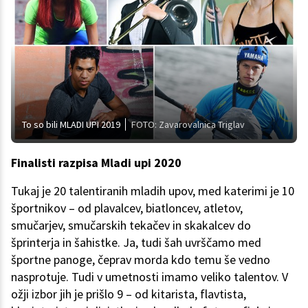
To so bili MLADI UPI 2019
FOTO: Zavarovalnica Triglav
Finalisti razpisa Mladi upi 2020
Tukaj je 20 talentiranih mladih upov, med katerimi je 10
športnikov – od plavalcev, biatloncev, atletov,
smučarjev, smučarskih tekačev in skakalcev do
šprinterja in šahistke. Ja, tudi šah uvrščamo med
športne panoge, čeprav morda kdo temu še vedno
nasprotuje. Tudi v umetnosti imamo veliko talentov. V
ožji izbor jih je prišlo 9 – od kitarista, flavtista,