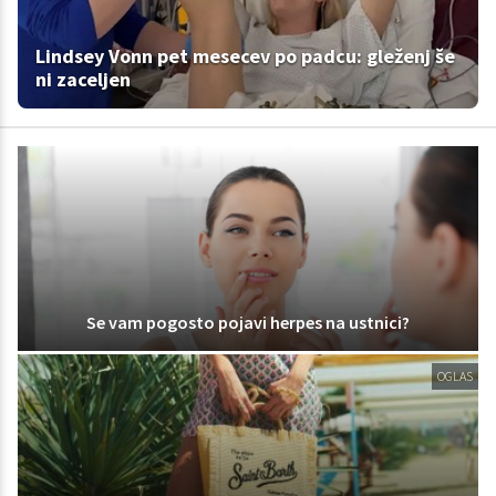
Lindsey Vonn pet mesecev po padcu: gleženj še
ni zaceljen
Se vam pogosto pojavi herpes na ustnici?
OGLAS