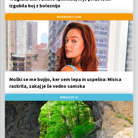
izgubila boj z boleznijo
MOSKISVET.COM
Moški se me bojijo, ker sem lepa in uspešna: Misica
razkrila, zakaj je še vedno samska
BIBALEZE.SI