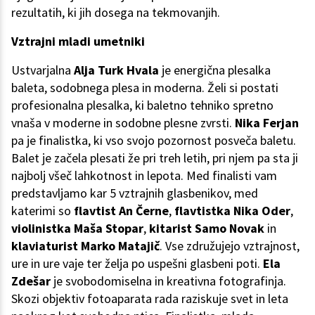
rezultatih, ki jih dosega na tekmovanjih.
Vztrajni mladi umetniki
Ustvarjalna
Alja Turk Hvala
je energična plesalka
baleta, sodobnega plesa in moderna. Želi si postati
profesionalna plesalka, ki baletno tehniko spretno
vnaša v moderne in sodobne plesne zvrsti.
Nika Ferjan
pa je finalistka, ki vso svojo pozornost posveča baletu.
Balet je začela plesati že pri treh letih, pri njem pa sta ji
najbolj všeč lahkotnost in lepota. Med finalisti vam
predstavljamo kar 5 vztrajnih glasbenikov, med
katerimi so
flavtist An Černe
,
flavtistka Nika Oder
,
violinistka Maša Stopar
,
kitarist Samo Novak
in
klaviaturist Marko Matajič
. Vse združujejo vztrajnost,
ure in ure vaje ter želja po uspešni glasbeni poti.
Ela
Zdešar
je svobodomiselna in kreativna fotografinja.
Skozi objektiv fotoaparata rada raziskuje svet in leta