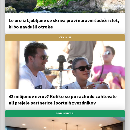
Le uro iz Ljubljane se skriva pravi naravni čudež: izlet,
ki bo navdušil otroke
CEKIN.SI
43 milijonov evrov? Koliko so po razhodu zahtevale
ali prejele partnerice športnih zvezdnikov
DOMINVRT.SI