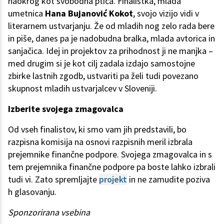
naokrog kot svobodna ptica. Finalistka, mlada
umetnica
Hana Bujanović Kokot
, svojo vizijo vidi v
literarnem ustvarjanju. Že od mladih nog zelo rada bere
in piše, danes pa je nadobudna bralka, mlada avtorica in
sanjačica. Idej in projektov za prihodnost ji ne manjka –
med drugim si je kot cilj zadala izdajo samostojne
zbirke lastnih zgodb, ustvariti pa želi tudi povezano
skupnost mladih ustvarjalcev v Sloveniji.
Izberite svojega zmagovalca
Od vseh finalistov, ki smo vam jih predstavili, bo
razpisna komisija na osnovi razpisnih meril izbrala
prejemnike finančne podpore. Svojega zmagovalca in s
tem prejemnika finančne podpore pa boste lahko izbrali
tudi vi. Zato spremljajte
projekt
in ne zamudite poziva
h glasovanju.
Sponzorirana vsebina