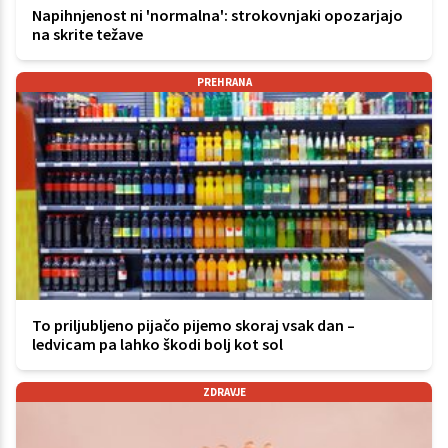
Napihnjenost ni 'normalna': strokovnjaki opozarjajo
na skrite težave
PREHRANA
To priljubljeno pijačo pijemo skoraj vsak dan –
ledvicam pa lahko škodi bolj kot sol
ZDRAVJE