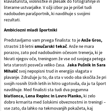
klaviaturista, violinistke in plesalk do fotografinje in
literarne ustvarjalke. V ožji izbor pa je prišel tudi
nadobuden parašportnik, ki navdihuje s svojimi
rezultati.
Ambiciozni mladi športniki
Predstavljamo vam prvega finalista: to je
Anže Gros,
strastni 18-letni
smučarski tekač
. Anže ne mara
porazov, zato pod nadobudnim očesom trenerja, ki je
hkrati njegov oče, treningom že vse od svojega petega
leta starosti posveča veliko časa.
Jaka Pušnik in Sara
Mihalič
svoj nepopisni trud in energijo vlagata v
plavanje. Združuje ju to, da sta v vodo oba skočila že pri
svojih rosnih štirih letih in hitro ugotovila, da ju ta šport
navdihuje. Med finalisti sta tudi dva pogumna
biatlonca, Lena Repinc in Lovro Planko,
ki zelo
dobro krmarita med šolskimi obveznostmi in treningi –
vse zato, da lahko na tekmovanjih pokažeta, kaj