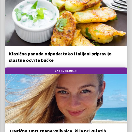
Klasična panada odpade: tako Italijani pripravijo
slastne ocvrte bučke
ZADOVOLJNA.SI
Tragična smrt znane vplivnice, ki je pri 26 letih