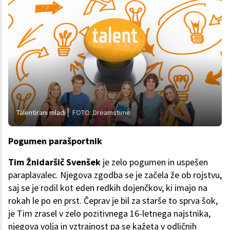
Talentirani mladi
FOTO: Dreamstime
Pogumen parašportnik
Tim Žnidaršič Svenšek
je zelo pogumen in uspešen
paraplavalec. Njegova zgodba se je začela že ob rojstvu,
saj se je rodil kot eden redkih dojenčkov, ki imajo na
rokah le po en prst. Čeprav je bil za starše to sprva šok,
je Tim zrasel v zelo pozitivnega 16-letnega najstnika,
njegova volja in vztrajnost pa se kažeta v odličnih