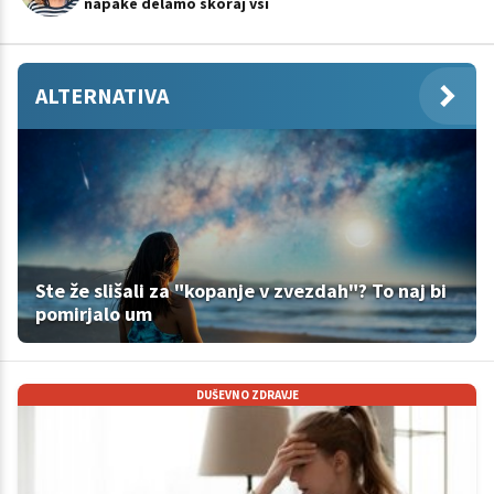
napake delamo skoraj vsi
ALTERNATIVA
Ste že slišali za "kopanje v zvezdah"? To naj bi
pomirjalo um
DUŠEVNO ZDRAVJE