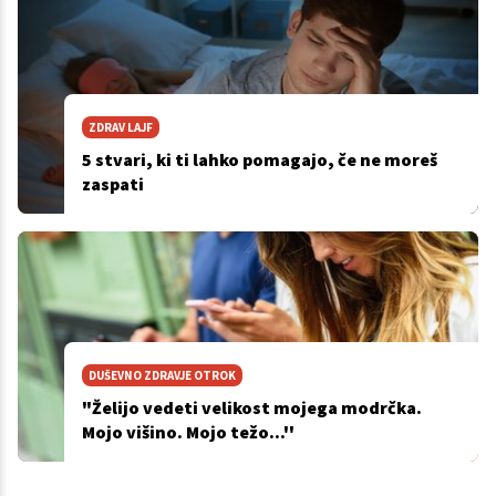
ZDRAV LAJF
5 stvari, ki ti lahko pomagajo, če ne moreš
zaspati
DUŠEVNO ZDRAVJE OTROK
"Želijo vedeti velikost mojega modrčka.
Mojo višino. Mojo težo...''