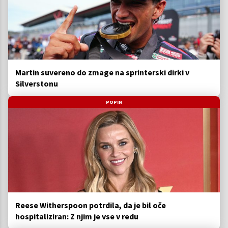
Martin suvereno do zmage na sprinterski dirki v
Silverstonu
POPIN
Reese Witherspoon potrdila, da je bil oče
hospitaliziran: Z njim je vse v redu