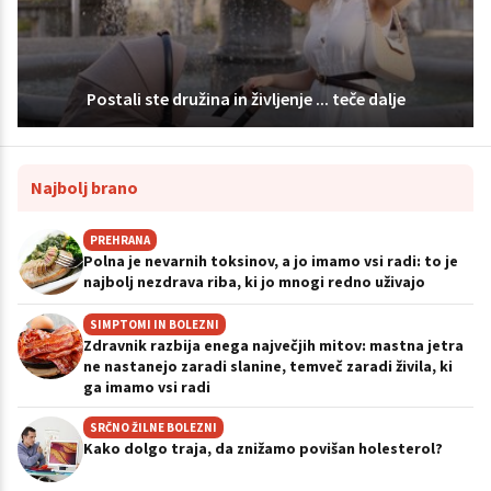
Postali ste družina in življenje ... teče dalje
Najbolj brano
PREHRANA
Polna je nevarnih toksinov, a jo imamo vsi radi: to je
najbolj nezdrava riba, ki jo mnogi redno uživajo
SIMPTOMI IN BOLEZNI
Zdravnik razbija enega največjih mitov: mastna jetra
ne nastanejo zaradi slanine, temveč zaradi živila, ki
ga imamo vsi radi
SRČNO ŽILNE BOLEZNI
Kako dolgo traja, da znižamo povišan holesterol?