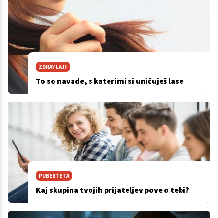
ZDRAV LAJF
To so navade, s katerimi si uničuješ lase
PUBERTETA
Kaj skupina tvojih prijateljev pove o tebi?