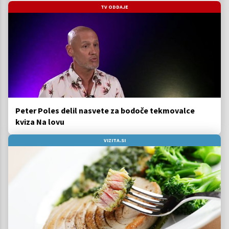
TV ODDAJE
Peter Poles delil nasvete za bodoče tekmovalce
kviza Na lovu
VIZITA.SI