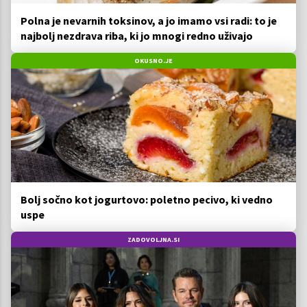
Polna je nevarnih toksinov, a jo imamo vsi radi: to je
najbolj nezdrava riba, ki jo mnogi redno uživajo
OKUSNO.JE
Bolj sočno kot jogurtovo: poletno pecivo, ki vedno
uspe
ZADOVOLJNA.SI