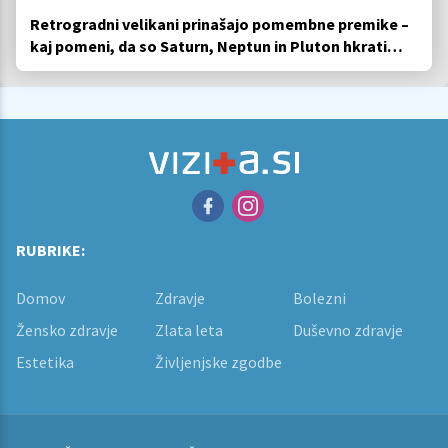
Retrogradni velikani prinašajo pomembne premike –
kaj pomeni, da so Saturn, Neptun in Pluton hkrati
retrogradni?
RUBRIKE:
Domov
Zdravje
Bolezni
Žensko zdravje
Zlata leta
Duševno zdravje
Estetika
Življenjske zgodbe