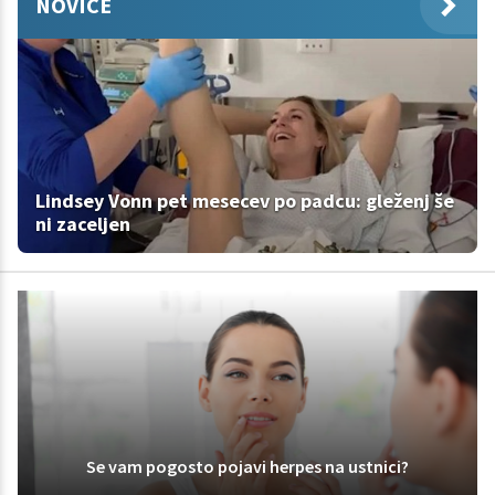
NOVICE
Lindsey Vonn pet mesecev po padcu: gleženj še
ni zaceljen
Se vam pogosto pojavi herpes na ustnici?