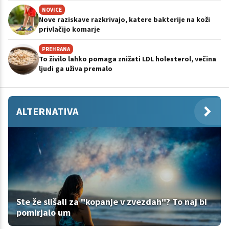
NOVICE
Nove raziskave razkrivajo, katere bakterije na koži
privlačijo komarje
PREHRANA
To živilo lahko pomaga znižati LDL holesterol, večina
ljudi ga uživa premalo
ALTERNATIVA
Ste že slišali za "kopanje v zvezdah"? To naj bi
pomirjalo um