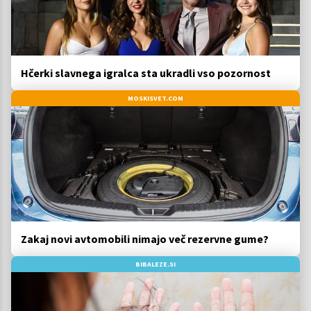
Hčerki slavnega igralca sta ukradli vso pozornost
MOSKISVET.COM
Zakaj novi avtomobili nimajo več rezervne gume?
BIBALEZE.SI