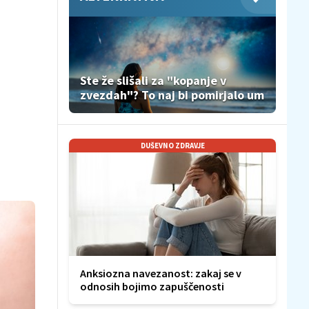
Ste že slišali za "kopanje v
zvezdah"? To naj bi pomirjalo um
DUŠEVNO ZDRAVJE
Anksiozna navezanost: zakaj se v
odnosih bojimo zapuščenosti