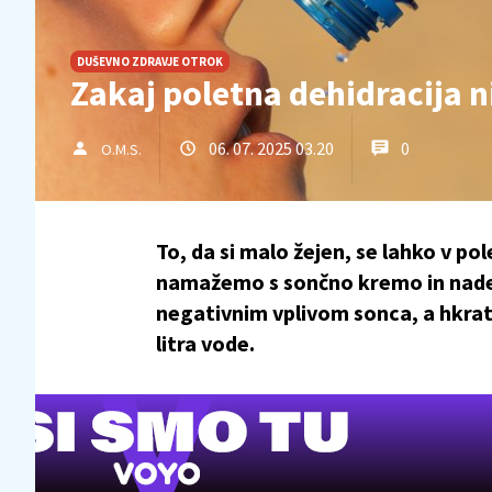
DUŠEVNO ZDRAVJE OTROK
Zakaj poletna dehidracija ni
06. 07. 2025 03.20
0
O.M.S.
To, da si malo žejen, se lahko v po
namažemo s sončno kremo in naden
negativnim vplivom sonca, a hkrati
litra vode.