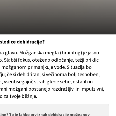
ledice dehidracije?
a glavo. Možganska megla (brainfog) je jasno
. Slabši fokus, oteženo odločanje, težji priklic
m možganom primanjkuje vode. Situacija bo
u; če si dehidriran, si večinoma bolj tesnoben,
n, vseobsegajoč strah glede sebe, ostalih in
irani možgani postanejo razdražljivi in impulzivni,
 za tvoje bližnje.
ine? To je lahko prvi znak dehidracije možganov