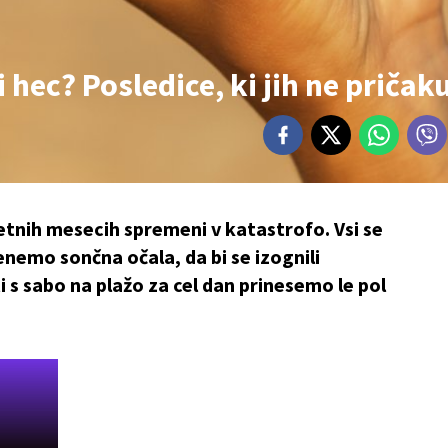
 hec? Posledice, ki jih ne pričak
letnih mesecih spremeni v katastrofo. Vsi se
emo sončna očala, da bi se izognili
 s sabo na plažo za cel dan prinesemo le pol