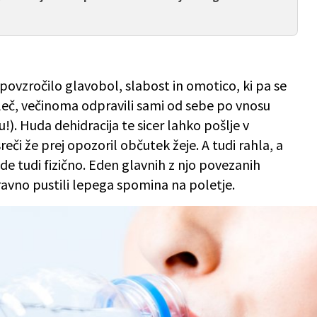
ovzročilo glavobol, slabost in omotico, ki pa se
leč, večinoma odpravili sami od sebe po vnosu
!). Huda dehidracija te sicer lahko pošlje v
reči že prej opozoril občutek žeje. A tudi rahla, a
de tudi fizično. Eden glavnih z njo povezanih
ravno pustili lepega spomina na poletje.