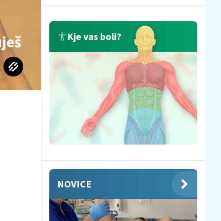
Kje vas boli?
uješ
NOVICE