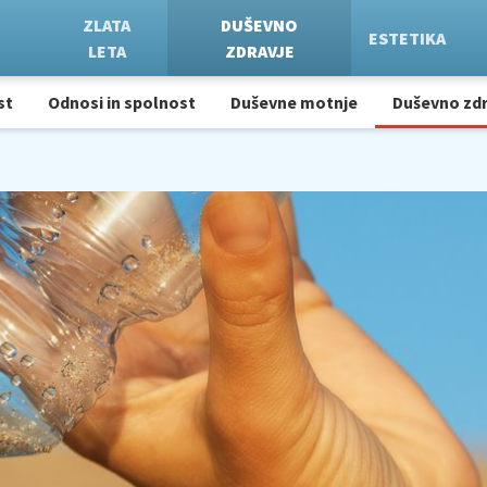
ZLATA
DUŠEVNO
ESTETIKA
LETA
ZDRAVJE
st
Odnosi in spolnost
Duševne motnje
Duševno zdr