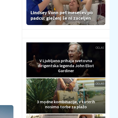
Lindsey Vonn pet mesecev po
padcu: gleženj še ni zaceljen
OGLAS
V Ljubljano prihaja svetovna
dirigentska legenda John Eliot
Gardiner
OGLAS
3 modne kombinacije, v katerih
nosimo torbe za plažo