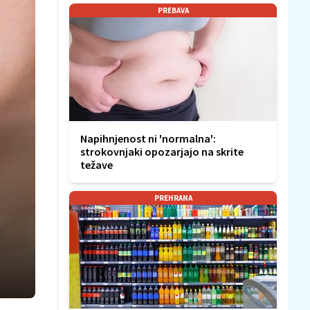
PREBAVA
Napihnjenost ni 'normalna':
strokovnjaki opozarjajo na skrite
težave
PREHRANA