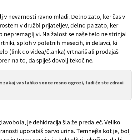
j v nevarnosti ravno mladi. Delno zato, ker čas v
ostem v družbi prijateljev, delno pa zato, ker
nepremagljivi. Na žalost se naše telo ne strinja!
rtniki, sploh v poletnih mesecih, in delavci, ki
o (link do videa/članka) vrtnariš ali prodajaš
en na to, da spiješ dovolj tekočine.
: zakaj vas lahko sonce resno ogrozi, tudi če ste zdravi
glavobola, je dehidracija šla že predaleč. Veliko
iranosti uporabiš barvo urina. Temnejša kot je, bolj
se je treba nacejati z hektolitri tekočine, da bi