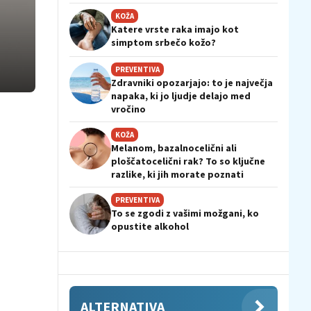
KOŽA
Katere vrste raka imajo kot
simptom srbečo kožo?
PREVENTIVA
Zdravniki opozarjajo: to je največja
napaka, ki jo ljudje delajo med
vročino
KOŽA
Melanom, bazalnocelični ali
ploščatocelični rak? To so ključne
razlike, ki jih morate poznati
PREVENTIVA
To se zgodi z vašimi možgani, ko
opustite alkohol
ALTERNATIVA