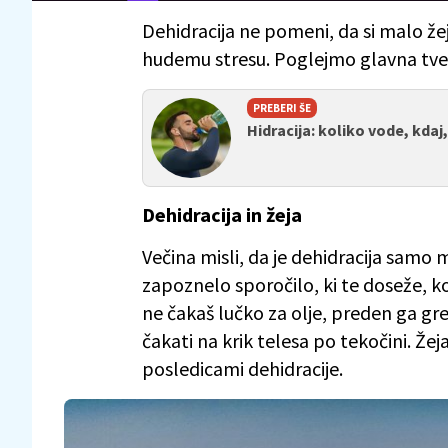
Dehidracija ne pomeni, da si malo že
hudemu stresu. Poglejmo glavna tve
PREBERI ŠE
Hidracija: koliko vode, kdaj
Dehidracija in žeja
Večina misli, da je dehidracija samo ma
zapoznelo sporočilo, ki te doseže, ko
ne čakaš lučko za olje, preden ga greš
čakati na krik telesa po tekočini. Že
posledicami dehidracije.