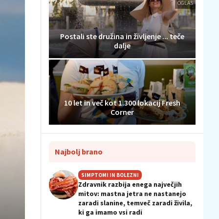
OGLAS
Postali ste družina in življenje ... teče
dalje
10 let in več kot 1.300 lokacij Fresh
Corner
Najbolj brano
SIMPTOMI IN BOLEZNI
Zdravnik razbija enega največjih
mitov: mastna jetra ne nastanejo
zaradi slanine, temveč zaradi živila,
ki ga imamo vsi radi