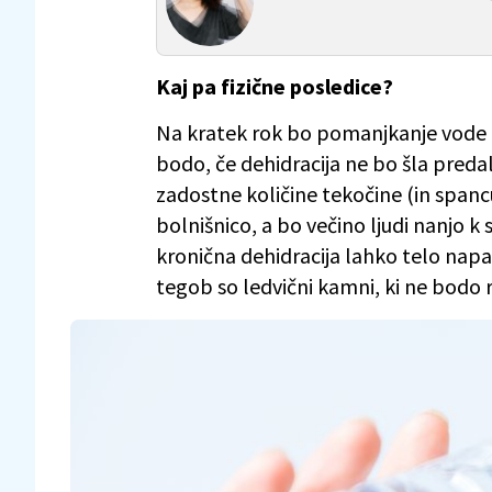
Kaj pa fizične posledice?
Na kratek rok bo pomanjkanje vode p
bodo, če dehidracija ne bo šla preda
zadostne količine tekočine (in spancu
bolnišnico, a bo večino ljudi nanjo k s
kronična dehidracija lahko telo napa
tegob so ledvični kamni, ki ne bodo 