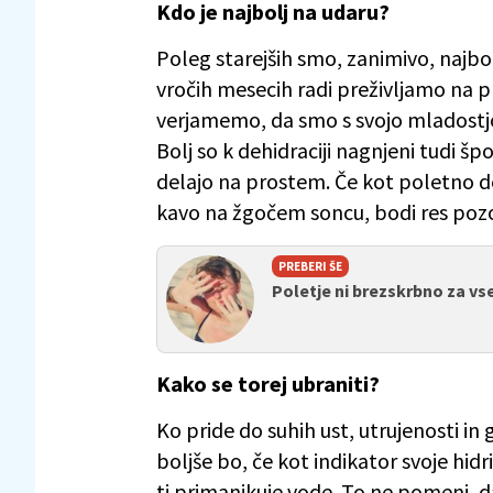
Kdo je najbolj na udaru?
Poleg starejših smo, zanimivo, najbol
vročih mesecih radi preživljamo na pr
verjamemo, da smo s svojo mladostjo 
Bolj so k dehidraciji nagnjeni tudi špo
delajo na prostem. Če kot poletno del
kavo na žgočem soncu, bodi res pozor
PREBERI ŠE
Poletje ni brezskrbno za vse
Kako se torej ubraniti?
Ko pride do suhih ust, utrujenosti in 
boljše bo, če kot indikator svoje hidr
ti primanjkuje vode. To ne pomeni, da 