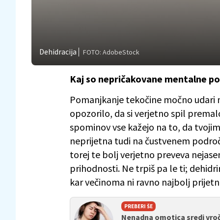
Dehidracija
FOTO: AdobeStock
Kaj so nepričakovane mentalne pos
Pomanjkanje tekočine močno udari n
opozorilo, da si verjetno spil premalo
spominov vse kažejo na to, da tvoji
neprijetna tudi na čustvenem področj
torej te bolj verjetno preveva nejase
prihodnosti. Ne trpiš pa le ti; dehidr
kar večinoma ni ravno najbolj prijetno
PREBERI ŠE
Nenadna omotica sredi vroč