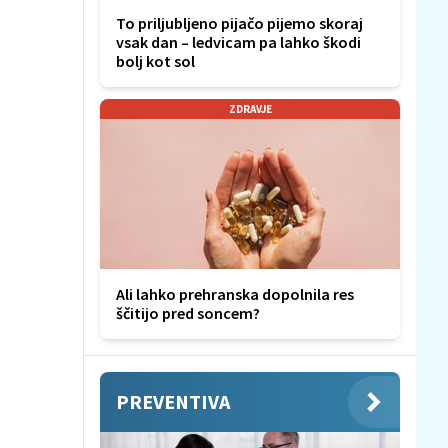
To priljubljeno pijačo pijemo skoraj
vsak dan – ledvicam pa lahko škodi
bolj kot sol
ZDRAVJE
Ali lahko prehranska dopolnila res
ščitijo pred soncem?
PREVENTIVA