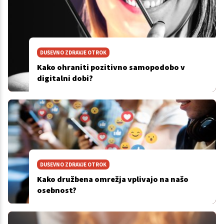
DUŠEVNO ZDRAVJE OTROK
Kako ohraniti pozitivno samopodobo v
digitalni dobi?
DUŠEVNO ZDRAVJE OTROK
Kako družbena omrežja vplivajo na našo
osebnost?