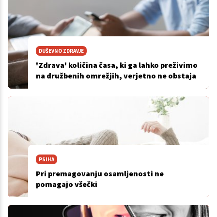
DUŠEVNO ZDRAVJE
'Zdrava' količina časa, ki ga lahko preživimo
na družbenih omrežjih, verjetno ne obstaja
PSIHA
Pri premagovanju osamljenosti ne
pomagajo všečki