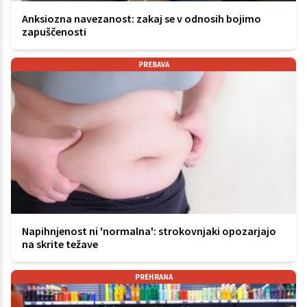
Anksiozna navezanost: zakaj se v odnosih bojimo
zapuščenosti
PREBAVA
Napihnjenost ni 'normalna': strokovnjaki opozarjajo
na skrite težave
PREHRANA