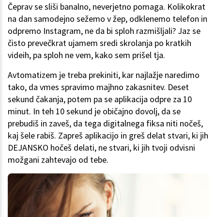
Čeprav se sliši banalno, neverjetno pomaga. Kolikokrat
na dan samodejno sežemo v žep, odklenemo telefon in
odpremo Instagram, ne da bi sploh razmišljali? Jaz se
čisto prevečkrat ujamem sredi skrolanja po kratkih
videih, pa sploh ne vem, kako sem prišel tja.
Avtomatizem je treba prekiniti, kar najlažje naredimo
tako, da vmes spravimo majhno zakasnitev. Deset
sekund čakanja, potem pa se aplikacija odpre za 10
minut. In teh 10 sekund je običajno dovolj, da se
prebudiš in zaveš, da tega digitalnega fiksa niti nočeš,
kaj šele rabiš. Zapreš aplikacijo in greš delat stvari, ki jih
DEJANSKO hočeš delati, ne stvari, ki jih tvoji odvisni
možgani zahtevajo od tebe.