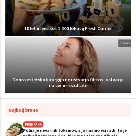
10 let in več kot 1.300 lokacij Fresh Corner
OGLAS
Dobra estetska kirurgija ne ustvarja filtrov, ustvarja
naravne rezultate
Najbolj brano
PREHRANA
Polna je nevarnih toksinov, a jo imamo vsi radi: to je