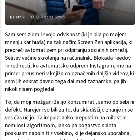
Najstnik
FOTO: Adobe Stock
Sam sem zlomil svojo odvisnost (ki je bila po mojem
mnenju kar huda) na tak način: Screen Zen aplikacija, ki
prepreči avtomatizem pri odpiranju socialnih omrežij.
Selitev večine skrolanja na računalnik. Blokada feedov.
In redirecti; ko avtomatsko odprem Instagram, me na
primer preusmeri v knjižnico označenih daljših videov, ki
sem jih enkrat davno tega dal med zaznamke, pa jih
nikoli nisem pogledal.
To, da moji možgani želijo konzumirati, samo po sebi ni
defekt. Narejeni so bili za to, da skladiščijo znanje in se
ves čas učijo. Ta impulz lahko prepustim na milost in
nemilost algoritmom, lahko pa bogastvo spleta
poskusim napolniti z vsebino, ki je dejansko uporabna,