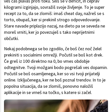
ves čas plavaš proti toku. Siliš se v deficit, in čeprav
kilogrami izginjajo, sovražiš svoje življenje. To je super
recept za to, da se zlomiš: imaš cheat day, nažreš se s
torto, obupaš, ker si prekinil strogo odpovedovanje.
Stare navade priplazijo nazaj, na dieto pa se seveda ne
moreš vrniti, ker jo povezuješ s tako neprijetnimi
občutki.
Nekaj podobnega se bo zgodilo, če boš čez noč želel
prekiniti s socialnimi omrežji. Počutil se boš kot drek.
Če greš iz 100 direktno na 0, bo vmes obdobje
odtegnitve. Tvoji možgani bodo pogrešali ves dopamin.
Počutil se boš osamljenega, ker so vsi tvoji prijatelji
online. Izključenega, ker ne boš poznal trendov. In to je
popolna situacija, da se zlomiš, ponovno naložiš
aplikacije in se vrneš na točko, s katere si začel.