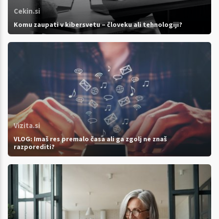
Cekin.si
Komu zaupati v kibersvetu – človeku ali tehnologiji?
Vizita.si
VLOG: Imaš res premalo časa ali ga zgolj ne znaš
razporediti?