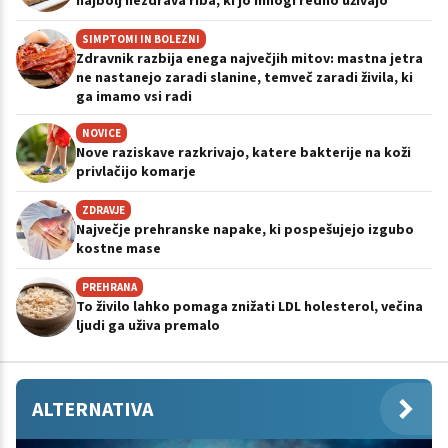
najbolj nezdrava riba, ki jo mnogi redno uživajo
SIMPTOMI IN BOLEZNI
Zdravnik razbija enega največjih mitov: mastna jetra
ne nastanejo zaradi slanine, temveč zaradi živila, ki
ga imamo vsi radi
NOVICE
Nove raziskave razkrivajo, katere bakterije na koži
privlačijo komarje
ZDRAVJE
Največje prehranske napake, ki pospešujejo izgubo
kostne mase
PREHRANA
To živilo lahko pomaga znižati LDL holesterol, večina
ljudi ga uživa premalo
ALTERNATIVA