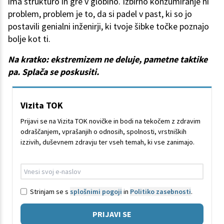
ima strukturo in gre v globino. Izbirno konzumiranje ni
problem, problem je to, da si padel v past, ki so jo
postavili genialni inženirji, ki tvoje šibke točke poznajo
bolje kot ti.
Na kratko: ekstremizem ne deluje, pametne taktike
pa. Splača se poskusiti.
Vizita TOK
Prijavi se na Vizita TOK novičke in bodi na tekočem z zdravim
odraščanjem, vprašanjih o odnosih, spolnosti, vrstniških
izzivih, duševnem zdravju ter vseh temah, ki vse zanimajo.
Strinjam se s
splošnimi pogoji
in
Politiko zasebnosti
.
PRIJAVI SE