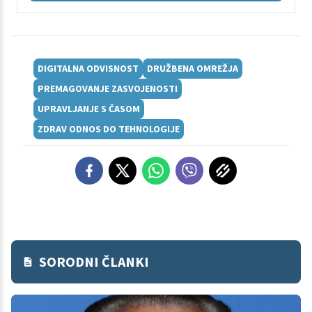
DIGITALNA ODVISNOST
DRUŽBENA OMREŽJA
PREMAGOVANJE ZASVOJENOSTI
UPRAVLJANJE S ČASOM
ZDRAV ODNOS DO TEHNOLOGIJE
SORODNI ČLANKI