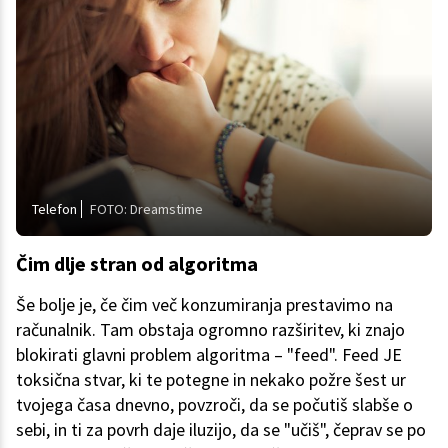
Telefon
FOTO: Dreamstime
Čim dlje stran od algoritma
Še bolje je, če čim več konzumiranja prestavimo na
računalnik. Tam obstaja ogromno razširitev, ki znajo
blokirati glavni problem algoritma – "feed". Feed JE
toksična stvar, ki te potegne in nekako požre šest ur
tvojega časa dnevno, povzroči, da se počutiš slabše o
sebi, in ti za povrh daje iluzijo, da se "učiš", čeprav se po