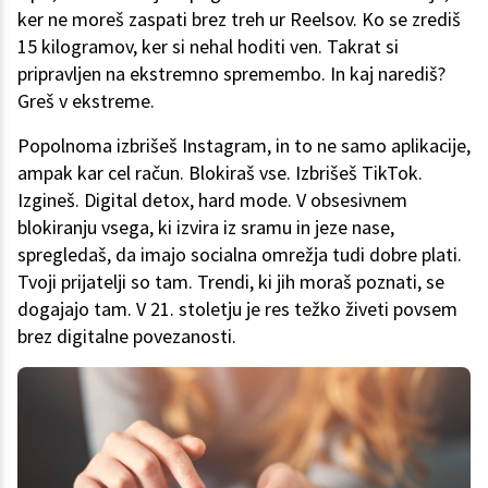
ker ne moreš zaspati brez treh ur Reelsov. Ko se zrediš
15 kilogramov, ker si nehal hoditi ven. Takrat si
pripravljen na ekstremno spremembo. In kaj narediš?
Greš v ekstreme.
Popolnoma izbrišeš Instagram, in to ne samo aplikacije,
ampak kar cel račun. Blokiraš vse. Izbrišeš TikTok.
Izgineš. Digital detox, hard mode. V obsesivnem
blokiranju vsega, ki izvira iz sramu in jeze nase,
spregledaš, da imajo socialna omrežja tudi dobre plati.
Tvoji prijatelji so tam. Trendi, ki jih moraš poznati, se
dogajajo tam. V 21. stoletju je res težko živeti povsem
brez digitalne povezanosti.