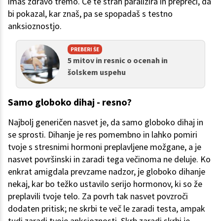
imaš zdravo tremo. Če te strah paralizira in prepreči, da
bi pokazal, kar znaš, pa se spopadaš s testno
anksioznostjo.
PREBERI ŠE
5 mitov in resnic o ocenah in
šolskem uspehu
Samo globoko dihaj - resno?
Najbolj generičen nasvet je, da samo globoko dihaj in
se sprosti. Dihanje je res pomembno in lahko pomiri
tvoje s stresnimi hormoni preplavljene možgane, a je
nasvet površinski in zaradi tega večinoma ne deluje. Ko
enkrat amigdala prevzame nadzor, je globoko dihanje
nekaj, kar bo težko ustavilo serijo hormonov, ki so že
preplavili tvoje telo. Za povrh tak nasvet povzroči
dodaten pritisk; ne skrbi te več le zaradi testa, ampak
tudi zaradi tvoje anksioznosti. Skrb zaradi skrbi je