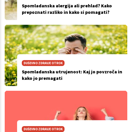
Spomladanska alergija ali prehlad? Kako
prepoznati razliko in kako si pomagati?
DUŠEVNO ZDRAVJE OTROK
Spomladanska utrujenost: Kaj jo povzroča in
kako jo premagati
DUŠEVNO ZDRAVJE OTROK