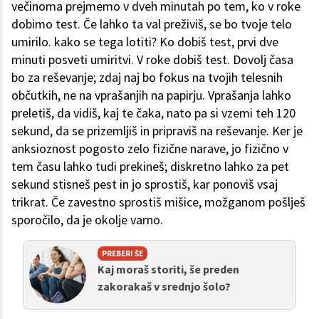
večinoma prejmemo v dveh minutah po tem, ko v roke
dobimo test. Če lahko ta val preživiš, se bo tvoje telo
umirilo. kako se tega lotiti? Ko dobiš test, prvi dve
minuti posveti umiritvi. V roke dobiš test. Dovolj časa
bo za reševanje; zdaj naj bo fokus na tvojih telesnih
občutkih, ne na vprašanjih na papirju. Vprašanja lahko
preletiš, da vidiš, kaj te čaka, nato pa si vzemi teh 120
sekund, da se prizemljiš in pripraviš na reševanje. Ker je
anksioznost pogosto zelo fizične narave, jo fizično v
tem času lahko tudi prekineš; diskretno lahko za pet
sekund stisneš pest in jo sprostiš, kar ponoviš vsaj
trikrat. Če zavestno sprostiš mišice, možganom pošlješ
sporočilo, da je okolje varno.
PREBERI ŠE
Kaj moraš storiti, še preden
zakorakaš v srednjo šolo?