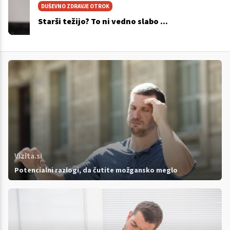
DUŠEVNO ZDRAVJE OTROK
Starši težijo? To ni vedno slabo ...
Vizita.si
Potencialni razlogi, da čutite možgansko meglo