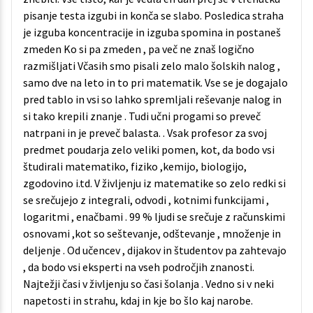
pisanje testa izgubi in konča se slabo. Posledica straha
je izguba koncentracije in izguba spomina in postaneš
zmeden Ko si pa zmeden , pa več ne znaš logično
razmišljati Včasih smo pisali zelo malo šolskih nalog ,
samo dve na leto in to pri matematik. Vse se je dogajalo
pred tablo in vsi so lahko spremljali reševanje nalog in
si tako krepili znanje . Tudi učni progami so preveč
natrpani in je preveč balasta. . Vsak profesor za svoj
predmet poudarja zelo veliki pomen, kot, da bodo vsi
študirali matematiko, fiziko ,kemijo, biologijo,
zgodovino i.td. V življenju iz matematike so zelo redki si
se srečujejo z integrali, odvodi , kotnimi funkcijami ,
logaritmi , enačbami . 99 % ljudi se srečuje z računskimi
osnovami ,kot so seštevanje, odštevanje , množenje in
deljenje . Od učencev , dijakov in študentov pa zahtevajo
, da bodo vsi eksperti na vseh področjih znanosti.
Najtežji časi v življenju so časi šolanja . Vedno si v neki
napetosti in strahu, kdaj in kje bo šlo kaj narobe.