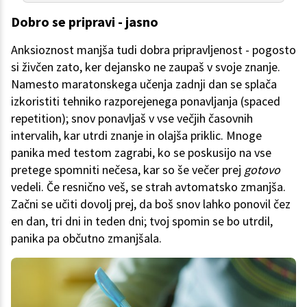
Dobro se pripravi - jasno
Anksioznost manjša tudi dobra pripravljenost - pogosto
si živčen zato, ker dejansko ne zaupaš v svoje znanje.
Namesto maratonskega učenja zadnji dan se splača
izkoristiti tehniko razporejenega ponavljanja (spaced
repetition); snov ponavljaš v vse večjih časovnih
intervalih, kar utrdi znanje in olajša priklic. Mnoge
panika med testom zagrabi, ko se poskusijo na vse
pretege spomniti nečesa, kar so še večer prej
gotovo
vedeli. Če resnično veš, se strah avtomatsko zmanjša.
Začni se učiti dovolj prej, da boš snov lahko ponovil čez
en dan, tri dni in teden dni; tvoj spomin se bo utrdil,
panika pa občutno zmanjšala.