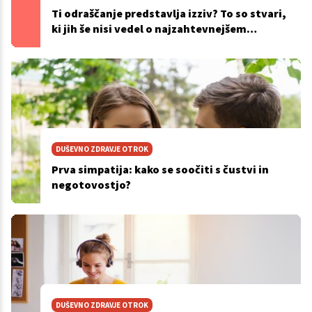
Ti odraščanje predstavlja izziv? To so stvari,
ki jih še nisi vedel o najzahtevnejšem
obdobju življenja
DUŠEVNO ZDRAVJE OTROK
Prva simpatija: kako se soočiti s čustvi in
negotovostjo?
DUŠEVNO ZDRAVJE OTROK