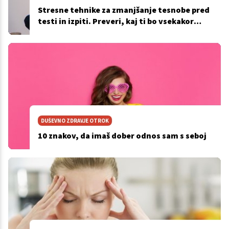
Stresne tehnike za zmanjšanje tesnobe pred
testi in izpiti. Preveri, kaj ti bo vsekakor
pomagalo
DUŠEVNO ZDRAVJE OTROK
10 znakov, da imaš dober odnos sam s seboj