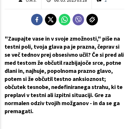
O.M.S.
"Zaupajte vase in v svoje zmožnosti," piše na
testni poli, tvoja glava pa je prazna, čeprav si
se več tednov prej obsesivno učil? Če si pred ali
med testom že občutil razbijajoče srce, potne
dlani in, najhuje, popolnoma prazno glavo,
potem si že občutil testno anksioznost;
občutek tesnobe, nedefiniranega strahu, ki te
preplavi v testni ali izpitni situaciji. Gre za
normalen odziv tvojih možganov - in da se ga
premagati.