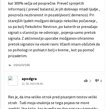
kar 300% večja od povprečne. Preveč sprejetih
informacij ( preveč balasta) ,ki jih dobivajo mladi ljudje ,
povzroča nezbranost in pozabljivost( demenco). Pri
starejših ljudeh možgani delujejo nekoliko počasneje ,
so pa bolj fleksibilni. Nevtron ,po katerih se prenašajo
signali s starostjo ne odmirajo , pojenja samo pretok
signala. Z aktivnostjo uporabe možganov ohranimo
pretok signalov na visoki ravni. Včasih imam občutek da
so psihologi in psihiatri bolj v breme , kot pa pomoč
prizadetim.
ODGOVORI
apodgra
1
0
12. 06. 2025 08.46
Res je, da ima veliko otrok pred pisanjem testov veliki
strah . Tudi moja vnukinja se tega pojava ne more
znebiti. Vse tisto, kar je vedla en dan prej se v trenutku