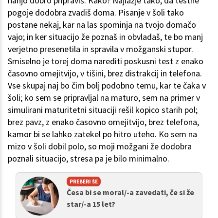
nanjo dobro pripraviš. Kako? Najlažje tako, da testne
pogoje dodobra zvadiš doma. Pisanje v šoli tako
postane nekaj, kar na las spominja na tvojo domačo
vajo; in ker situacijo že poznaš in obvladaš, te bo manj
verjetno presenetila in spravila v možganski stupor.
Smiselno je torej doma narediti poskusni test z enako
časovno omejitvijo, v tišini, brez distrakcij in telefona.
Vse skupaj naj bo čim bolj podobno temu, kar te čaka v
šoli; ko sem se pripravljal na maturo, sem na primer v
simulirani maturitetni situaciji rešil kopico starih pol;
brez pavz, z enako časovno omejitvijo, brez telefona,
kamor bi se lahko zatekel po hitro uteho. Ko sem na
mizo v šoli dobil polo, so moji možgani že dodobra
poznali situacijo, stresa pa je bilo minimalno.
PREBERI ŠE
Česa bi se moral/-a zavedati, če si že
star/-a 15 let?