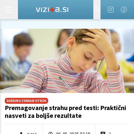
DUŠEVNO ZDRAVJE OTROK
Premagovanje strahu pred testi: Praktični
nasveti za boljše rezultate
06. 05. 2025 03.18
2