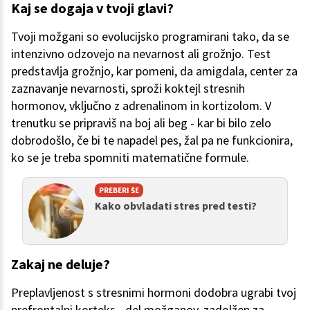
Kaj se dogaja v tvoji glavi?
Tvoji možgani so evolucijsko programirani tako, da se
intenzivno odzovejo na nevarnost ali grožnjo. Test
predstavlja grožnjo, kar pomeni, da amigdala, center za
zaznavanje nevarnosti, sproži koktejl stresnih
hormonov, vključno z adrenalinom in kortizolom. V
trenutku se pripraviš na boj ali beg - kar bi bilo zelo
dobrodošlo, če bi te napadel pes, žal pa ne funkcionira,
ko se je treba spomniti matematične formule.
PREBERI ŠE
Kako obvladati stres pred testi?
Zakaj ne deluje?
Preplavljenost s stresnimi hormoni dodobra ugrabi tvoj
prefrontalni korteks - del možganov, zadolžen za