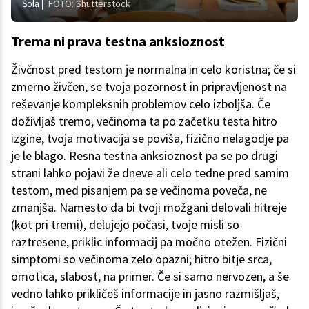
Šola
FOTO: Shutterstock
Trema ni prava testna anksioznost
Živčnost pred testom je normalna in celo koristna; če si
zmerno živčen, se tvoja pozornost in pripravljenost na
reševanje kompleksnih problemov celo izboljša. Če
doživljaš tremo, večinoma ta po začetku testa hitro
izgine, tvoja motivacija se poviša, fizično nelagodje pa
je le blago. Resna testna anksioznost pa se po drugi
strani lahko pojavi že dneve ali celo tedne pred samim
testom, med pisanjem pa se večinoma poveča, ne
zmanjša. Namesto da bi tvoji možgani delovali hitreje
(kot pri tremi), delujejo počasi, tvoje misli so
raztresene, priklic informacij pa močno otežen. Fizični
simptomi so večinoma zelo opazni; hitro bitje srca,
omotica, slabost, na primer. Če si samo nervozen, a še
vedno lahko prikličeš informacije in jasno razmišljaš,