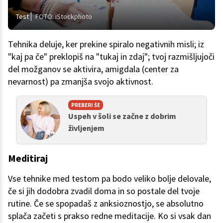
Test
FOTO: iStockphoto
Tehnika deluje, ker prekine spiralo negativnih misli; iz
"kaj pa če" preklopiš na "tukaj in zdaj"; tvoj razmišljujoči
del možganov se aktivira, amigdala (center za
nevarnost) pa zmanjša svojo aktivnost.
PREBERI ŠE
Uspeh v šoli se začne z dobrim
življenjem
Meditiraj
Vse tehnike med testom pa bodo veliko bolje delovale,
če si jih dodobra zvadil doma in so postale del tvoje
rutine. Če se spopadaš z anksioznostjo, se absolutno
splača začeti s prakso redne meditacije. Ko si vsak dan