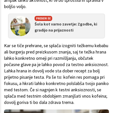
ampak lahko aktivnost, ki te bo sprostila in spravila v
boljšo voljo.
PREBERI ŠE
Šola kot varno zavetje: Zgodbe, ki
gradijo na prijaznosti
Kar se tiče prehrane, se splača izogniti težkemu kebabu
ali burgerju pred preizkusom znanja, saj te težka hrana
lahko konkretno omeji pri razmišljanju, občutek
počasne glave pa je lahko povod za testno anksioznost.
Lahka hrana in dovolj vode sta dober recept za bolj
prijetno pisanje testa. Pa še to: kofein res pomaga pri
fokusu, a hkrati lahko konkretno polslabša tvojo paniko
med testom. Če si nagnjen k testni anksioznosti, se
splača med testnim obdobjem zmanjšati vnos kofeina;
dovolj goriva ti bo dala zdrava trema.