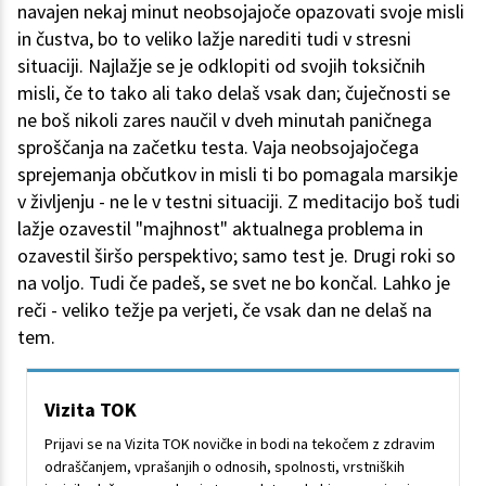
navajen nekaj minut neobsojajoče opazovati svoje misli
in čustva, bo to veliko lažje narediti tudi v stresni
situaciji. Najlažje se je odklopiti od svojih toksičnih
misli, če to tako ali tako delaš vsak dan; čuječnosti se
ne boš nikoli zares naučil v dveh minutah paničnega
sproščanja na začetku testa. Vaja neobsojajočega
sprejemanja občutkov in misli ti bo pomagala marsikje
v življenju - ne le v testni situaciji. Z meditacijo boš tudi
lažje ozavestil "majhnost" aktualnega problema in
ozavestil širšo perspektivo; samo test je. Drugi roki so
na voljo. Tudi če padeš, se svet ne bo končal. Lahko je
reči - veliko težje pa verjeti, če vsak dan ne delaš na
tem.
Vizita TOK
Prijavi se na Vizita TOK novičke in bodi na tekočem z zdravim
odraščanjem, vprašanjih o odnosih, spolnosti, vrstniških