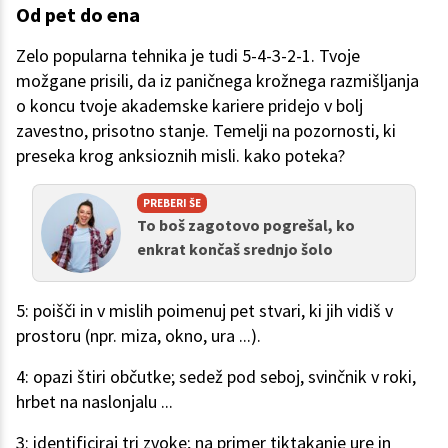
Od pet do ena
Zelo popularna tehnika je tudi 5-4-3-2-1. Tvoje
možgane prisili, da iz paničnega krožnega razmišljanja
o koncu tvoje akademske kariere pridejo v bolj
zavestno, prisotno stanje. Temelji na pozornosti, ki
preseka krog anksioznih misli. kako poteka?
PREBERI ŠE
To boš zagotovo pogrešal, ko
enkrat končaš srednjo šolo
5: poišči in v mislih poimenuj pet stvari, ki jih vidiš v
prostoru (npr. miza, okno, ura ...).
4: opazi štiri občutke; sedež pod seboj, svinčnik v roki,
hrbet na naslonjalu ...
3: identificiraj tri zvoke; na primer tiktakanje ure in