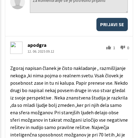
PRIJAVI SE
apodgra
1
0
12. 06. 2025 09.12
Zgoraj napisan članek je čisto nakladanje , razmišljanje
nekoga ,ki nima pojma o realnem svetu. Vsak človek je
posebnost zase in tu ni kalupa. Papir prenese vse. Nekdo
drugi bo napisal nekaj povsem druge in vso stvar gledal
iz svoje perspektive . Neka znanstvena študija je razkrila
,da so mladi ljudje bolj zmeden ,ker pri njih dela samo
ena sfera možganov. Pri starejših ljudeh delajo obse
sferi možganov in takrat možgani izločijo vse negativne
rešitev in nudijo samo pravilne rešitve. Največja
inteligenčna sposobnost možganov je pri 70 letih ,ki je