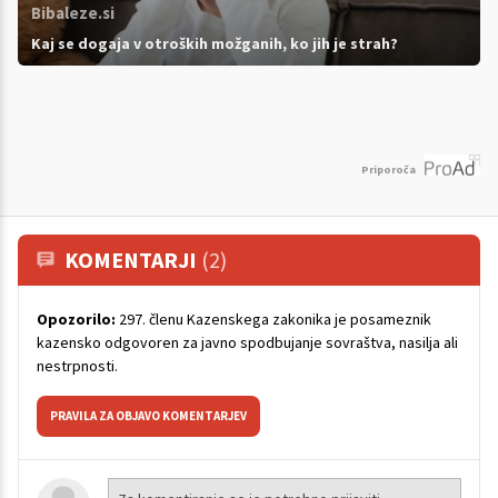
Bibaleze.si
Kaj se dogaja v otroških možganih, ko jih je strah?
Priporoča
KOMENTARJI
(2)
Opozorilo:
297. členu Kazenskega zakonika je posameznik
kazensko odgovoren za javno spodbujanje sovraštva, nasilja ali
nestrpnosti.
PRAVILA ZA OBJAVO KOMENTARJEV