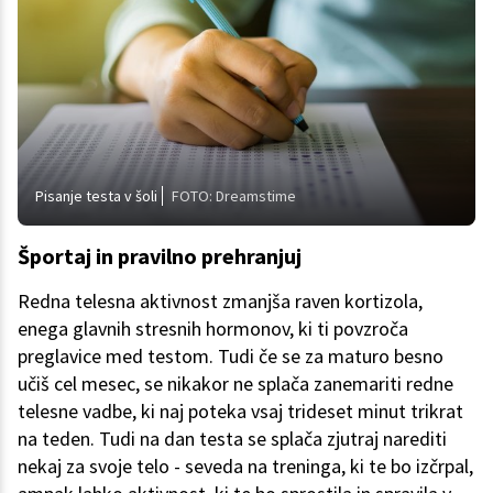
Pisanje testa v šoli
FOTO: Dreamstime
Športaj in pravilno prehranjuj
Redna telesna aktivnost zmanjša raven kortizola,
enega glavnih stresnih hormonov, ki ti povzroča
preglavice med testom. Tudi če se za maturo besno
učiš cel mesec, se nikakor ne splača zanemariti redne
telesne vadbe, ki naj poteka vsaj trideset minut trikrat
na teden. Tudi na dan testa se splača zjutraj narediti
nekaj za svoje telo - seveda na treninga, ki te bo izčrpal,