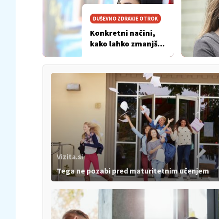
DUŠEVNO ZDRAVJE OTROK
Konkretni načini,
kako lahko zmanjšaš
svoje skrbi
Vizita.si
Tega ne pozabi pred maturitetnim učenjem