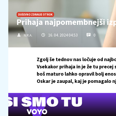
DUŠEVNO ZDRAVJE OTROK
Prihaja najpomembnejši izp
16. 04. 2024 04.53
0
N.R.A.
Zgolj še tednov nas ločuje od najbo
Vsekakor prihaja in je že tu precej 
boš maturo lahko opravil bolj enos
Oskar je zaupal, kaj je pomagalo 