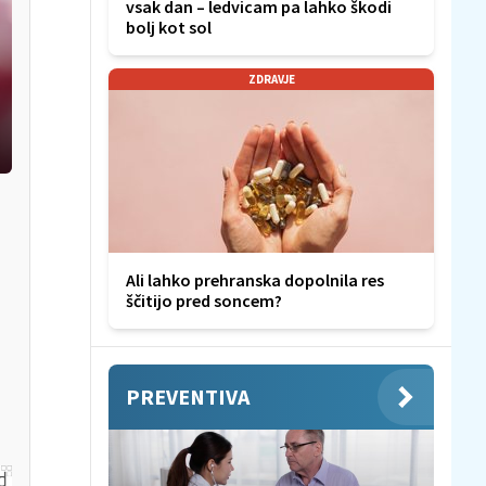
vsak dan – ledvicam pa lahko škodi
bolj kot sol
ZDRAVJE
Ali lahko prehranska dopolnila res
ščitijo pred soncem?
PREVENTIVA