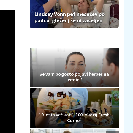
Lindsey Vonn pet mesecev po
padcu: gleženj še ni zaceljen
Se vam pogosto pojavi herpes na
ustnici?
10 let in več kot 1.300 lokacij Fresh
Corner