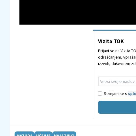
Vizita TOK
Prijavi se na Vizita 
odraščanjem, vprašanj
izzivih, duševnem zd
Strinjam se s
splo
MATURA
UČENJE
NAJSTNIKI