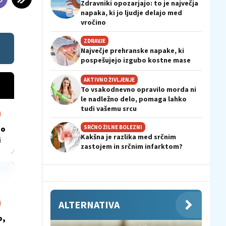
Zdravniki opozarjajo: to je največja
napaka, ki jo ljudje delajo med
vročino
ZDRAVJE
Največje prehranske napake, ki
pospešujejo izgubo kostne mase
AKTIVNO ŽIVLJENJE
To vsakodnevno opravilo morda ni
le nadležno delo, pomaga lahko
tudi vašemu srcu
 o
SRČNO ŽILNE BOLEZNI
Kakšna je razlika med srčnim
i
zastojem in srčnim infarktom?
ALTERNATIVA
o,