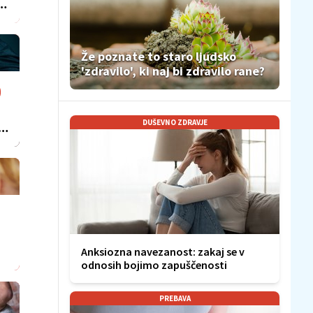
i
Že poznate to staro ljudsko
'zdravilo', ki naj bi zdravilo rane?
DUŠEVNO ZDRAVJE
e
Anksiozna navezanost: zakaj se v
odnosih bojimo zapuščenosti
PREBAVA