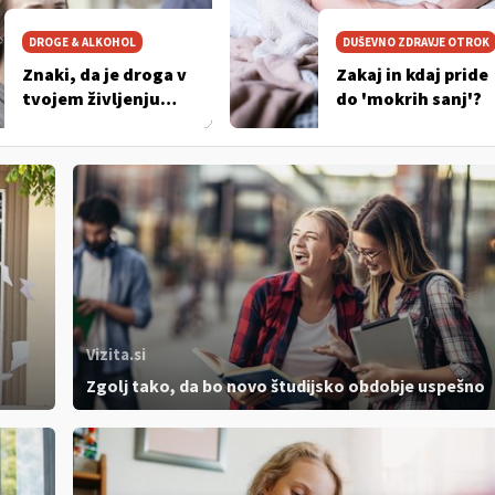
DROGE & ALKOHOL
DUŠEVNO ZDRAVJE OTROK
Znaki, da je droga v
Zakaj in kdaj pride
tvojem življenju
do 'mokrih sanj'?
postala velika
težava
Vizita.si
Zgolj tako, da bo novo študijsko obdobje uspešno