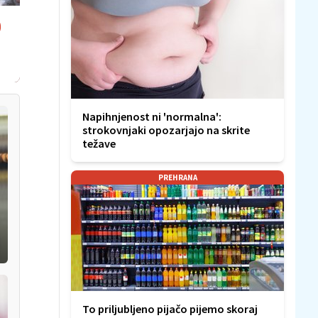
Napihnjenost ni 'normalna':
strokovnjaki opozarjajo na skrite
težave
PREHRANA
To priljubljeno pijačo pijemo skoraj