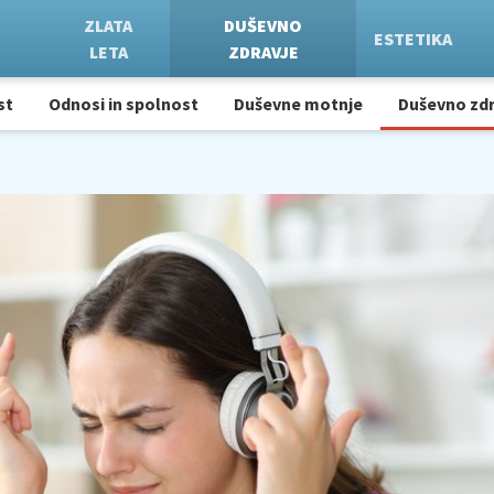
ZLATA
DUŠEVNO
ESTETIKA
LETA
ZDRAVJE
st
Odnosi in spolnost
Duševne motnje
Duševno zdr