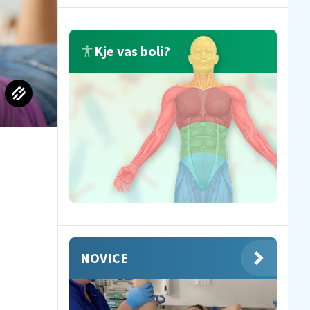
Kje vas boli?
NOVICE