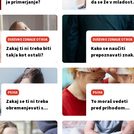
je primerjanje?
da se že v mladost
začneš ukvarjati s
športom?
DUŠEVNO ZDRAVJE OTROK
DUŠEVNO ZDRAVJE OTROK
Zakaj ti ni treba biti
Kako se naučiti
tak/a kot ostali?
prepoznavati znak
laganja?
PSIHA
PSIHA
Zakaj se ti ni treba
To moraš vedeti
obremenjevati s
pred prihodom
popolno postavo?
poletja!