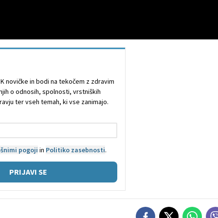
TOK novičke in bodi na tekočem z zdravim
ih o odnosih, spolnosti, vrstniških
ravju ter vseh temah, ki vse zanimajo.
šnimi pogoji
in
Politiko zasebnosti
.
PRIJAVI SE