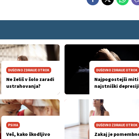
DUŠEVNO ZDRAVJE OTROK
DUŠEVNO ZDRAVJE OTROK
Ne želiš v šolo zaradi
Najpogostejši miti
ustrahovanja?
najstniški depresij
PSIHA
DUŠEVNO ZDRAVJE OTROK
Veš, kako škodljivo
Zakaj je pomembn