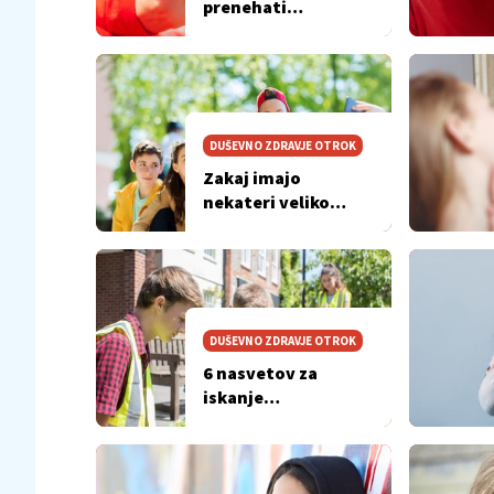
prenehati
primerjati z
nerealnimi slikami
na družbenih
omrežjih?
DUŠEVNO ZDRAVJE OTROK
Zakaj imajo
nekateri veliko
prijateljev, drugi pa
ne?
DUŠEVNO ZDRAVJE OTROK
6 nasvetov za
iskanje
študentskega dela