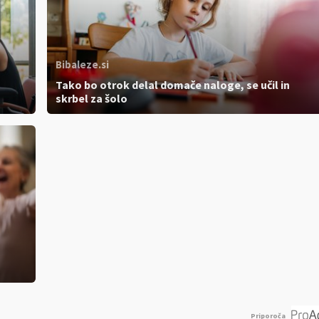
Bibaleze.si
Tako bo otrok delal domače naloge, se učil in
skrbel za šolo
Priporoča