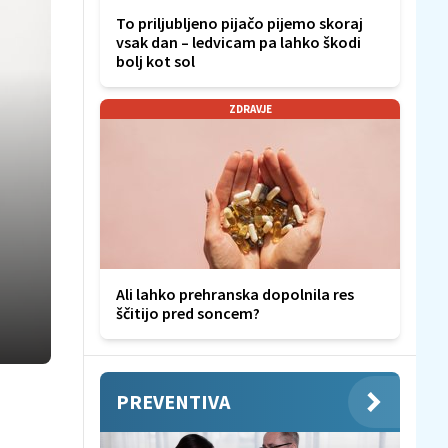
To priljubljeno pijačo pijemo skoraj
vsak dan – ledvicam pa lahko škodi
bolj kot sol
ZDRAVJE
Ali lahko prehranska dopolnila res
ščitijo pred soncem?
PREVENTIVA