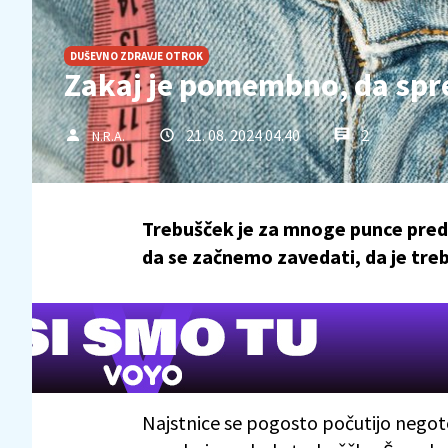
DUŠEVNO ZDRAVJE OTROK
Zakaj je pomembno, da spre
21. 08. 2024 04.40
2
N.R.A.
Trebušček je za mnoge punce pred
da se začnemo zavedati, da je tr
Najstnice se pogosto počutijo negoto