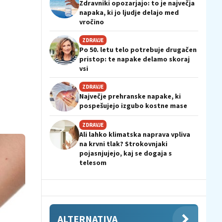
Zdravniki opozarjajo: to je največja
napaka, ki jo ljudje delajo med
vročino
ZDRAVJE
Po 50. letu telo potrebuje drugačen
pristop: te napake delamo skoraj
vsi
ZDRAVJE
Največje prehranske napake, ki
pospešujejo izgubo kostne mase
ZDRAVJE
Ali lahko klimatska naprava vpliva
na krvni tlak? Strokovnjaki
pojasnjujejo, kaj se dogaja s
telesom
ALTERNATIVA