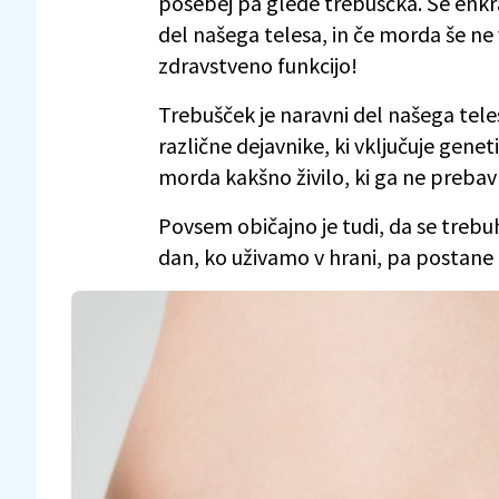
posebej pa glede trebuščka. Še enk
del našega telesa, in če morda še ne v
zdravstveno funkcijo!
Trebušček je naravni del našega tele
različne dejavnike, ki vključuje genet
morda kakšno živilo, ki ga ne preb
Povsem običajno je tudi, da se trebuh
dan, ko uživamo v hrani, pa postane 