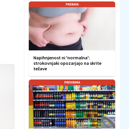
PREBAVA
Napihnjenost ni 'normalna':
strokovnjaki opozarjajo na skrite
težave
PREHRANA