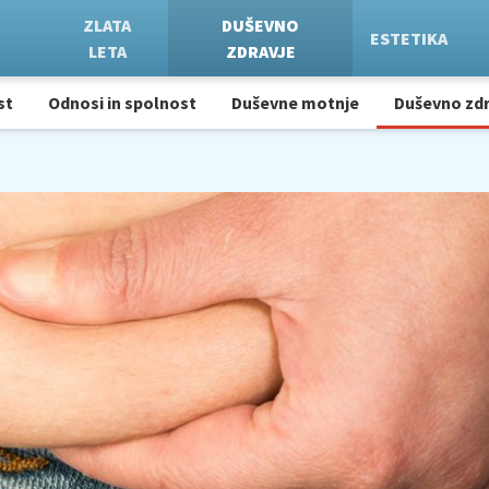
ZLATA
DUŠEVNO
ESTETIKA
LETA
ZDRAVJE
st
Odnosi in spolnost
Duševne motnje
Duševno zdr