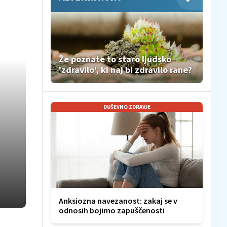
Že poznate to staro ljudsko
'zdravilo', ki naj bi zdravilo rane?
DUŠEVNO ZDRAVJE
Anksiozna navezanost: zakaj se v
odnosih bojimo zapuščenosti