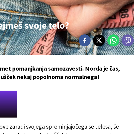
jmeš svoje telo?
met pomanjkanja samozavesti. Morda je čas,
ebušček nekaj popolnoma normalnega!
ve zaradi svojega spreminjajočega se telesa, še