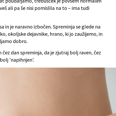
rat poudarjamo, trebušček je povsem normalen
eš ali pa še nisi pomislila na to – ima tudi
sa in je naravno izbočen. Spreminja se glede na
iko, okoljske dejavnike, hrano, ki jo zaužijemo, in
avljamo dobro.
 čez dan spreminja, da je zjutraj bolj raven, čez
bolj 'napihnjen'.