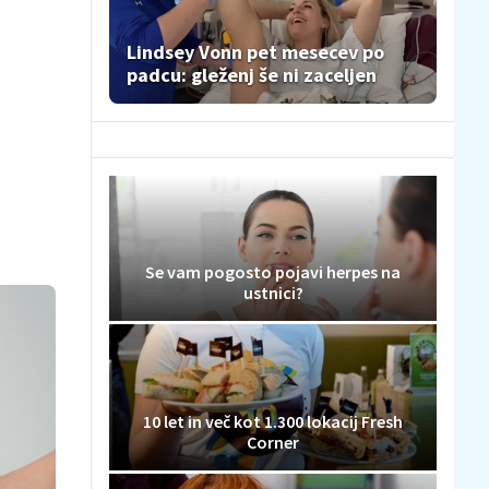
Lindsey Vonn pet mesecev po
padcu: gleženj še ni zaceljen
Se vam pogosto pojavi herpes na
ustnici?
10 let in več kot 1.300 lokacij Fresh
Corner