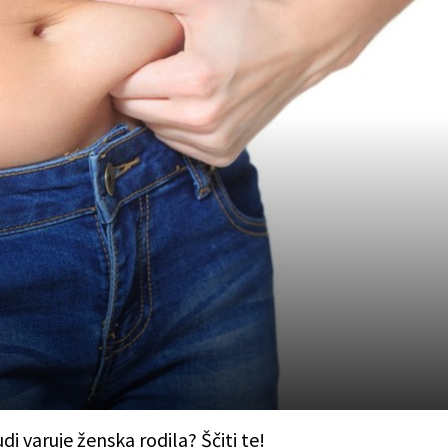
di varuje ženska rodila? Ščiti te!