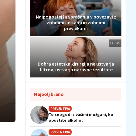
Najpogostejša vprašanja v povezavi z
zobnimi luskami in zobnimi
prevlekami
OGLAS
Dobra estetska kirurgija ne ustvarja
filtrov, ustvarja naravne rezultate
Najbolj brano
PREVENTIVA
To se zgodi z vašimi možgani, ko
opustite alkohol
PREVENTIVA