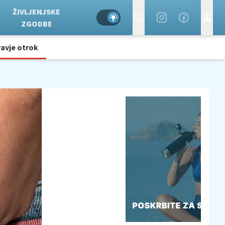
ŽIVLJENJSKE
ZGODBE
avje otrok