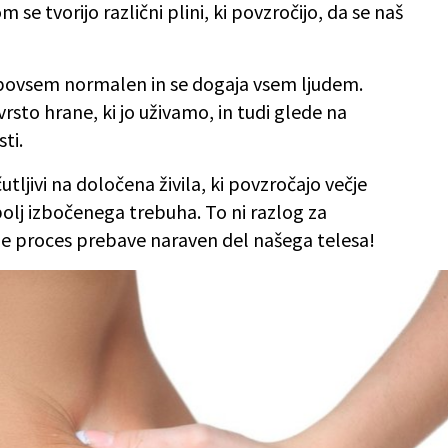
se tvorijo različni plini, ki povzročijo, da se naš
 povsem normalen in se dogaja vsem ljudem.
sto hrane, ki jo uživamo, in tudi glede na
sti.
utljivi na določena živila, ki povzročajo večje
bolj izbočenega trebuha. To ni razlog za
 je proces prebave naraven del našega telesa!