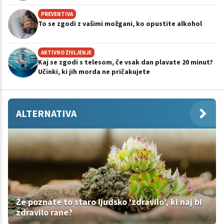
PREVENTIVA
To se zgodi z vašimi možgani, ko opustite alkohol
AKTIVNO ŽIVLJENJE
Kaj se zgodi s telesom, če vsak dan plavate 20 minut?
Učinki, ki jih morda ne pričakujete
ALTERNATIVA
Že poznate to staro ljudsko 'zdravilo', ki naj bi
zdravilo rane?