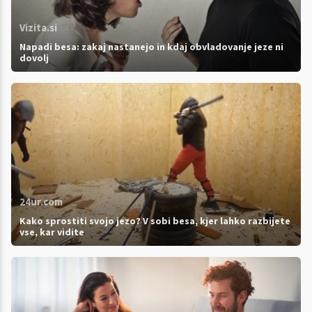
Vizita.si
Napadi besa: zakaj nastanejo in kdaj obvladovanje jeze ni
dovolj
24ur.com
Kako sprostiti svojo jezo? V sobi besa, kjer lahko razbijete
vse, kar vidite