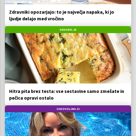
Zdravniki opozarjajo: to je največja napaka, ki jo
ljudje delajo med vročino
OKUSNO.JE
Hitra pita brez testa: vse sestavine samo zmešate in
pečica opravi ostalo
ZADOVOLJNA.SI