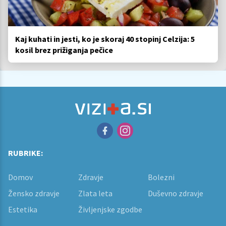
Kaj kuhati in jesti, ko je skoraj 40 stopinj Celzija: 5
kosil brez prižiganja pečice
RUBRIKE:
Domov
Zdravje
Bolezni
Žensko zdravje
Zlata leta
Duševno zdravje
Estetika
Življenjske zgodbe