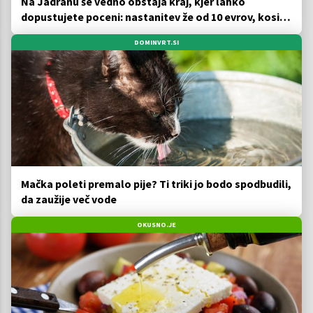
Na Jadranu še vedno obstaja kraj, kjer lahko
dopustujete poceni: nastanitev že od 10 evrov, kosilo
za pet evrov
DOMINVRT.SI
Mačka poleti premalo pije? Ti triki jo bodo spodbudili,
da zaužije več vode
OKUSNO.JE