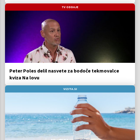
TV ODDAJE
Peter Poles delil nasvete za bodoče tekmovalce
kviza Na lovu
VIZITA.SI