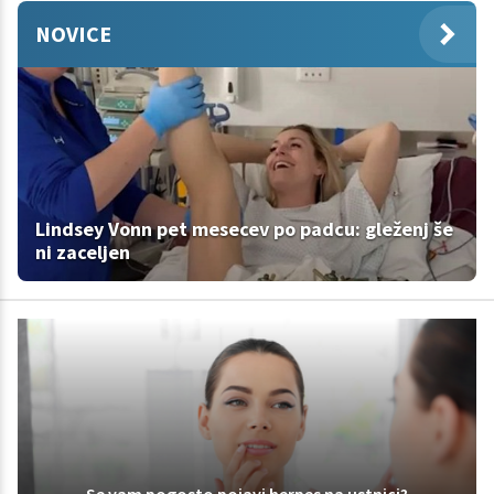
NOVICE
Lindsey Vonn pet mesecev po padcu: gleženj še
ni zaceljen