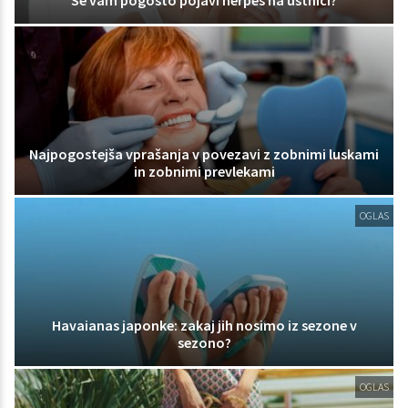
Se vam pogosto pojavi herpes na ustnici?
Najpogostejša vprašanja v povezavi z zobnimi luskami
in zobnimi prevlekami
OGLAS
Havaianas japonke: zakaj jih nosimo iz sezone v
sezono?
OGLAS