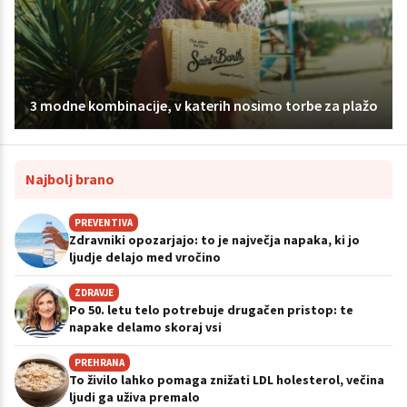
3 modne kombinacije, v katerih nosimo torbe za plažo
Najbolj brano
PREVENTIVA
Zdravniki opozarjajo: to je največja napaka, ki jo
ljudje delajo med vročino
ZDRAVJE
Po 50. letu telo potrebuje drugačen pristop: te
napake delamo skoraj vsi
PREHRANA
To živilo lahko pomaga znižati LDL holesterol, večina
ljudi ga uživa premalo