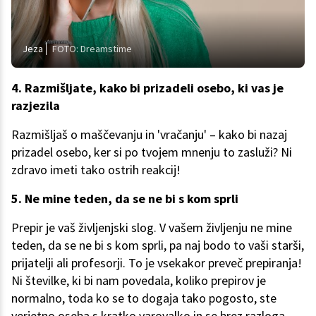
Jeza
FOTO: Dreamstime
4. Razmišljate, kako bi prizadeli osebo, ki vas je
razjezila
Razmišljaš o maščevanju in 'vračanju' – kako bi nazaj
prizadel osebo, ker si po tvojem mnenju to zasluži? Ni
zdravo imeti tako ostrih reakcij!
5. Ne mine teden, da se ne bi s kom sprli
Prepir je vaš življenjski slog. V vašem življenju ne mine
teden, da se ne bi s kom sprli, pa naj bodo to vaši starši,
prijatelji ali profesorji. To je vsekakor preveč prepiranja!
Ni številke, ki bi nam povedala, koliko prepirov je
normalno, toda ko se to dogaja tako pogosto, ste
verjetno oseba s kratko varovalko in se brez razloga