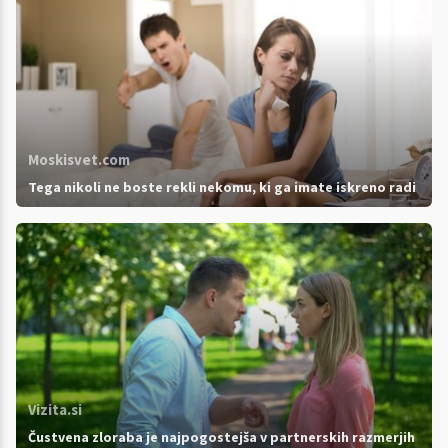
Moskisvet.com
Tega nikoli ne boste rekli nekomu, ki ga imate iskreno radi
Vizita.si
Čustvena zloraba je najpogostejša v partnerskih razmerjih