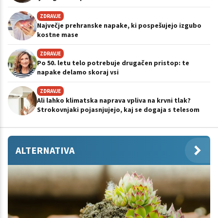
ZDRAVJE
Največje prehranske napake, ki pospešujejo izgubo
kostne mase
ZDRAVJE
Po 50. letu telo potrebuje drugačen pristop: te
napake delamo skoraj vsi
ZDRAVJE
Ali lahko klimatska naprava vpliva na krvni tlak?
Strokovnjaki pojasnjujejo, kaj se dogaja s telesom
ALTERNATIVA