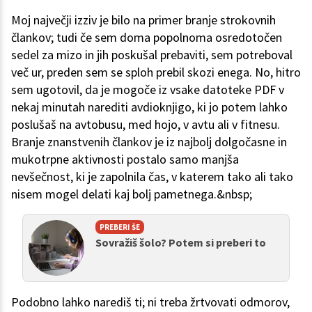
Moj največji izziv je bilo na primer branje strokovnih
člankov; tudi če sem doma popolnoma osredotočen
sedel za mizo in jih poskušal prebaviti, sem potreboval
več ur, preden sem se sploh prebil skozi enega. No, hitro
sem ugotovil, da je mogoče iz vsake datoteke PDF v
nekaj minutah narediti avdioknjigo, ki jo potem lahko
poslušaš na avtobusu, med hojo, v avtu ali v fitnesu.
Branje znanstvenih člankov je iz najbolj dolgočasne in
mukotrpne aktivnosti postalo samo manjša
nevšečnost, ki je zapolnila čas, v katerem tako ali tako
nisem mogel delati kaj bolj pametnega.&nbsp;
PREBERI ŠE
Sovražiš šolo? Potem si preberi to
Podobno lahko narediš ti; ni treba žrtvovati odmorov,