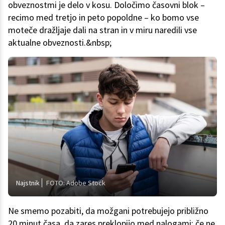
obveznostmi je delo v kosu. Določimo časovni blok –
recimo med tretjo in peto popoldne – ko bomo vse
moteče dražljaje dali na stran in v miru naredili vse
aktualne obveznosti.&nbsp;
Najstnik
FOTO: Adobe Stock
Ne smemo pozabiti, da možgani potrebujejo približno
20 minut časa, da zares preklopijo med nalogami; če ne