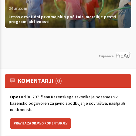
24ur.com
Letos devet dni prvomajskih počitnic, marsikje pestri
programi aktivnosti
Priporoča
KOMENTARJI
(0)
Opozorilo:
297. členu Kazenskega zakonika je posameznik
kazensko odgovoren za javno spodbujanje sovraštva, nasilja ali
nestrpnosti.
PRAVILA ZA OBJAVO KOMENTARJEV