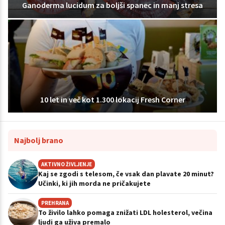
Ganoderma lucidum za boljši spanec in manj stresa
10 let in več kot 1.300 lokacij Fresh Corner
Najbolj brano
AKTIVNO ŽIVLJENJE
Kaj se zgodi s telesom, če vsak dan plavate 20 minut?
Učinki, ki jih morda ne pričakujete
PREHRANA
To živilo lahko pomaga znižati LDL holesterol, večina
ljudi ga uživa premalo