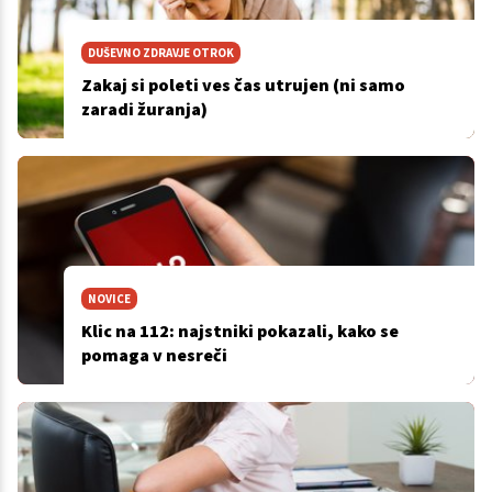
DUŠEVNO ZDRAVJE OTROK
Zakaj si poleti ves čas utrujen (ni samo
zaradi žuranja)
NOVICE
Klic na 112: najstniki pokazali, kako se
pomaga v nesreči