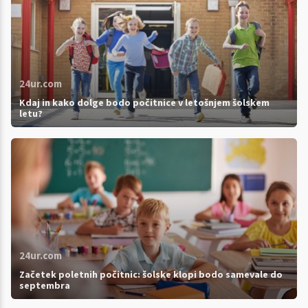
24ur.com
Kdaj in kako dolge bodo počitnice v letošnjem šolskem
letu?
24ur.com
Začetek poletnih počitnic: šolske klopi bodo samevale do
septembra