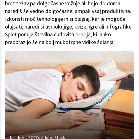
brez težav pa dolgočasne vožnje ali hojo do doma
narediš še vedno dolgočasne, ampak vsaj produktivne.
Izkoristi moč tehnologije in si olajšaj, kar je mogoče
olajšati; naredi si avdioknjige, kvize, igre ali infografike.
Splet ponuja številna čudovita orodja, ki lahko
preobrazijo še najbolj mukotrpne vidike šolanja.
Najstnik
FOTO: Adobe Stock