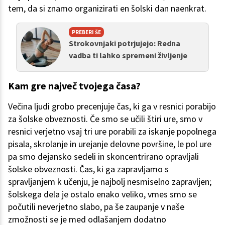
tem, da si znamo organizirati en šolski dan naenkrat.
PREBERI ŠE
Strokovnjaki potrjujejo: Redna
vadba ti lahko spremeni življenje
Kam gre največ tvojega časa?
Večina ljudi grobo precenjuje čas, ki ga v resnici porabijo
za šolske obveznosti. Če smo se učili štiri ure, smo v
resnici verjetno vsaj tri ure porabili za iskanje popolnega
pisala, skrolanje in urejanje delovne površine, le pol ure
pa smo dejansko sedeli in skoncentrirano opravljali
šolske obveznosti. Čas, ki ga zapravljamo s
spravljanjem k učenju, je najbolj nesmiselno zapravljen;
šolskega dela je ostalo enako veliko, vmes smo se
počutili neverjetno slabo, pa še zaupanje v naše
zmožnosti se je med odlašanjem dodatno