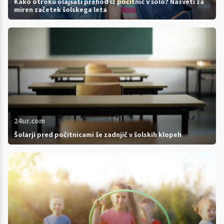
Kako otroku olajšati prehod iz počitnic v šolo? Nasveti za
miren začetek šolskega leta
24ur.com
Šolarji pred počitnicami še zadnjič v šolskih klopeh