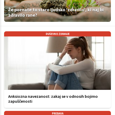
Že poznate to staro ljudsko 'zdravilo', ki naj bi
zdravilo rane?
DUŠEVNO ZDRAVJE
Anksiozna navezanost: zakaj se v odnosih bojimo
zapuščenosti
PREBAVA