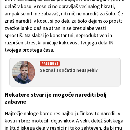
delaš v kosu, v resnici ne opravljaš več nalog hkrati,
ampak se niti ne zabavaš, niti nič ne narediš za šolo. Če
znaš narediti v kosu, si po delu za šolo dejansko prost;
zvezke lahko daš na stran in se brez slabe vesti
sprostiš. Najslabši je konstantni, neproduktiven in
razpršen stres, ki uničuje kakovost tvojega dela IN
tvojega prostega časa.
PREBERI ŠE
Se znaš soočati z neuspehi?
Nekatere stvari je mogoče narediti bolj
zabavne
Najtežje naloge bomo res najbolj učinkovito naredili v
kosu in brez motečih dejavnikov. A velik delež šolskega
in študijskega dela v resnici ni tako zahteven, da bi mu