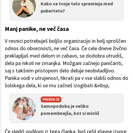
Kako se tvoje telo spreminja med
puberteto?
Manj panike, ne več časa
V resnici potrebuješ boljšo organizacijo in bolj sproščen
odnos do obveznosti, ne več časa. Če cele dneve živčno
preklapljaš med delom in zabavo, se dodobra utrudiš,
dela pa nikoli ne zmanjka. Možgani začnejo paničariti,
saj s takšnim pristopom delo deluje neobvladljivo.
Panika vodi v utrujenost, hkrati pa v vse slabši odnos do
šolskega dela, ki se mu začneš izogibati.&nbsp;
PREBERI ŠE
Samopodoba je veliko
pomembnejša, kot si misliš
Če slediš vodilom iz tega članka, boš rešil glavne izvore