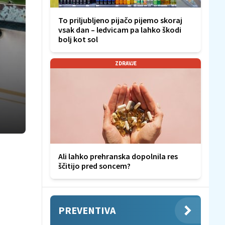
To priljubljeno pijačo pijemo skoraj
vsak dan – ledvicam pa lahko škodi
bolj kot sol
ZDRAVJE
Ali lahko prehranska dopolnila res
ščitijo pred soncem?
PREVENTIVA