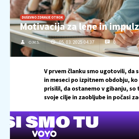
DUŠEVNO ZDRAVJE OTROK
Motivacija za lene in impul
05. 03. 2025 04.37
0
O.M.S.
V prvem članku smo ugotovili, da s
in meseci po izpitnem obdobju, ko n
prisilil, da ostanemo v gibanju, so
svoje cilje in zaobljube in počasi 