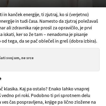
i in kanček energije, ti zjutraj, ko si (verjetno)
energije in tudi časa. Namesto da zjutraj poležavaš
ar ali zdravnika raje prosil za opravičilo, je prvi
a iskati, ker so že tam – nenadoma je pisanje
 od tega, da se pač oblečeš in greš (dobra izbira).
šati svoj um, ne srce
e
č klasika. Kaj pa ostalo? Enako lahko vnaprej
maš vedno pri roki. Podobno ti pri sprotnem delu
ves čas pospravljena, knjige pa lično zložene na