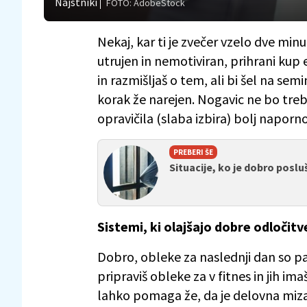
Najstniki
FOTO: AdobeStock
Nekaj, kar ti je zvečer vzelo dve minut
utrujen in nemotiviran, prihrani kup 
in razmišljaš o tem, ali bi šel na semin
korak že narejen. Nogavic ne bo treb
opravičila (slaba izbira) bolj naporno
PREBERI ŠE
Situacije, ko je dobro poslu
Sistemi, ki olajšajo dobre odločitv
Dobro, obleke za naslednji dan so pa
pripraviš obleke za v fitnes in jih i
lahko pomaga že, da je delovna miza 