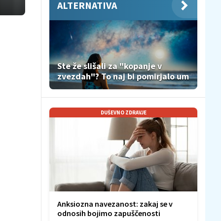
ALTERNATIVA
Ste že slišali za "kopanje v
zvezdah"? To naj bi pomirjalo um
DUŠEVNO ZDRAVJE
Anksiozna navezanost: zakaj se v
odnosih bojimo zapuščenosti