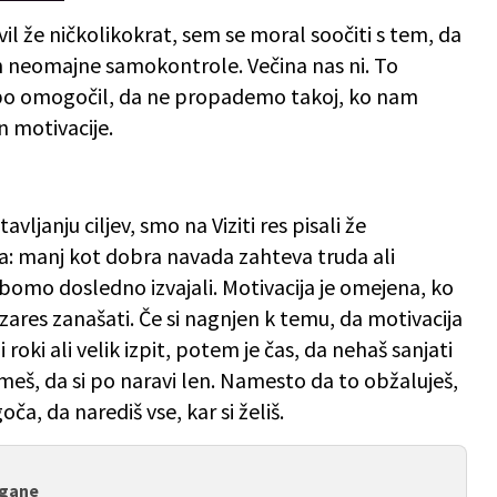
vil že ničkolikokrat, sem se moral soočiti s tem, da
in neomajne samokontrole. Večina nas ni. To
bo omogočil, da ne propademo takoj, ko nam
n motivacije.
vljanju ciljev, smo na Viziti res pisali že
na: manj kot dobra navada zahteva truda ali
 bomo dosledno izvajali. Motivacija je omejena, ko
ares zanašati. Če si nagnjen k temu, da motivacija
 roki ali velik izpit, potem je čas, da nehaš sanjati
meš, da si po naravi len. Namesto da to obžaluješ,
oča, da narediš vse, kar si želiš.
žgane