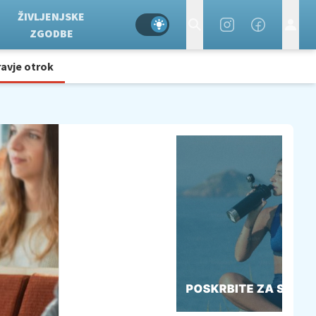
ŽIVLJENJSKE
ZGODBE
avje otrok