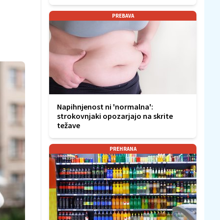
PREBAVA
Napihnjenost ni 'normalna':
strokovnjaki opozarjajo na skrite
težave
PREHRANA