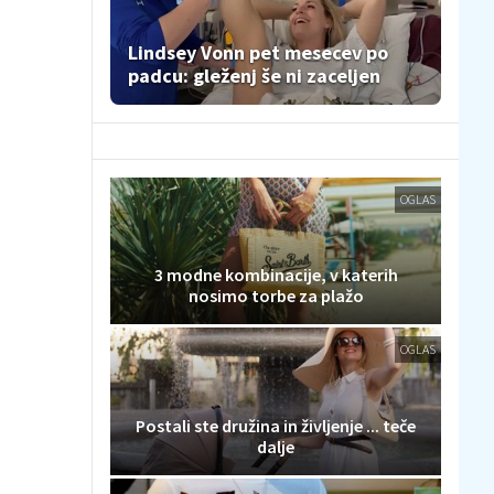
Lindsey Vonn pet mesecev po
padcu: gleženj še ni zaceljen
OGLAS
3 modne kombinacije, v katerih
nosimo torbe za plažo
OGLAS
Postali ste družina in življenje ... teče
dalje