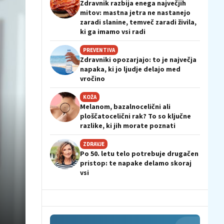
Zdravnik razbija enega največjih
mitov: mastna jetra ne nastanejo
zaradi slanine, temveč zaradi živila,
ki ga imamo vsi radi
PREVENTIVA
Zdravniki opozarjajo: to je največja
napaka, ki jo ljudje delajo med
vročino
KOŽA
Melanom, bazalnocelični ali
ploščatocelični rak? To so ključne
razlike, ki jih morate poznati
ZDRAVJE
Po 50. letu telo potrebuje drugačen
pristop: te napake delamo skoraj
vsi