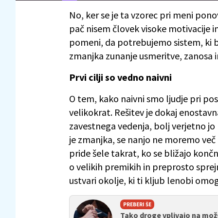
No, ker se je ta vzorec pri meni pono
pač nisem človek visoke motivacije 
pomeni, da potrebujemo sistem, ki 
zmanjka zunanje usmeritve, zanosa i
Prvi cilji so vedno naivni
O tem, kako naivni smo ljudje pri posta
velikokrat. Rešitev je dokaj enostav
zavestnega vedenja, bolj verjetno jo
je zmanjka, se nanjo ne moremo več z
pride šele takrat, ko se bližajo končni
o velikih premikih in preprosto sprej
ustvari okolje, ki ti kljub lenobi omog
PREBERI ŠE
Tako droge vplivajo na mo