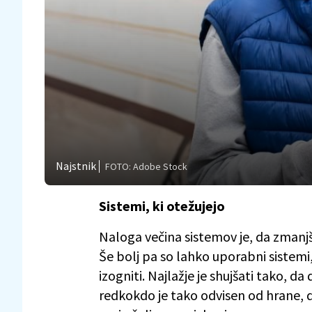
Najstnik
FOTO: Adobe Stock
Sistemi, ki otežujejo
Naloga večina sistemov je, da zmanjša
Še bolj pa so lahko uporabni sistemi, k
izogniti. Najlažje je shujšati tako, d
redkokdo je tako odvisen od hrane, da