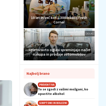
10 let in več kot 1.300 lokacij Fresh
Corner
OGLAS
Spletni avto oglasi spreminjajo način
nakupa in prodaje avtomobilov
Najbolj brano
PREVENTIVA
To se zgodi z vašimi možgani, ko
opustite alkohol
SIMPTOMI IN BOLEZNI