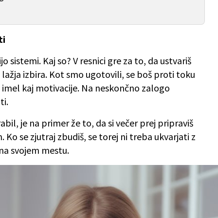
ti
o sistemi. Kaj so? V resnici gre za to, da ustvariš
 lažja izbira. Kot smo ugotovili, se boš proti toku
oš imel kaj motivacije. Na neskončno zalogo
ti.
bil, je na primer že to, da si večer prej pripraviš
n. Ko se zjutraj zbudiš, se torej ni treba ukvarjati z
e na svojem mestu.