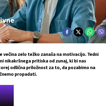
zivne
e večina zelo težko zanaša na motivacijo. Tedni
i nikakršnega pritiska od zunaj, ki bi nas
 torej odlična priložnost za to, da pozabimo na
začnemo propadati.