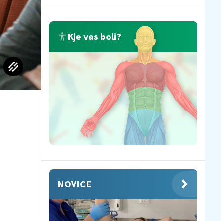
Kje vas boli?
NOVICE