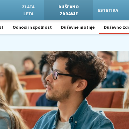
ZLATA
DUŠEVNO
ESTETIKA
LETA
ZDRAVJE
st
Odnosi in spolnost
Duševne motnje
Duševno zdr