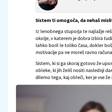
Sistem ti omogoča, da nehaš misli
Iz lenobnega stuporja te najlažje rešij
okolje, v katerem je dobra izbira tudi
lahko boril le toliko časa, dokler b
motivacije pa ne moreš ravno računa
Sistem, ki si ga skoraj gotovo že upora
obleke, ki jih želiš nositi naslednji da
dilemo tega, kaj obleči, ker je vse ž