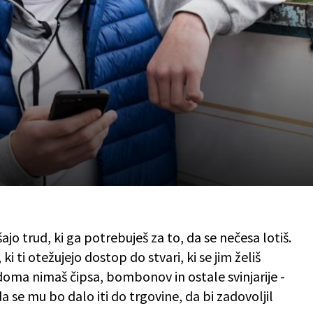
jo trud, ki ga potrebuješ za to, da se nečesa lotiš.
i ti otežujejo dostop do stvari, ki se jim želiš
a doma nimaš čipsa, bombonov in ostale svinjarije -
 se mu bo dalo iti do trgovine, da bi zadovoljil