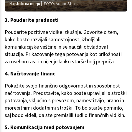
Najstniki na morju
FOTO: AdobeStock
3. Poudarite prednosti
Poudarite pozitivne vidike izkušnje. Govorite o tem,
kako boste razvijali samostojnost, izboljšali
komunikacijske veščine in se naučili obvladovati
situacije. Prikazovanje tega potovanja kot priložnosti
za osebno rast in učenje lahko starše bolj prepriča.
4. Načrtovanje financ
Pokažite svojo finančno odgovornost in sposobnost
načrtovanja. Predstavite, kako boste upravljali s stroški
potovanja, vključno s prevozom, namestitvijo, hrano in
morebitnimi dodatnimi stroški. To bo starše pomirilo,
saj bodo videli, da ste premislili tudi o finančnih vidikih.
5. Komunikacija med potovanjem