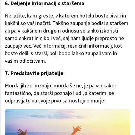
6. Deljenje informacij s staršema
Ne lažite, kam greste, v katerem hotelu boste bivali in
kakšni so vaši načrti. Takšno zaupanje bodisi s staršem
ali pa v kakšnem drugem odnosu se lahko izkoristi
samo enkrat in nikoli več, saj nam ljudje preprosto ne
zaupajo več. Več informacij, resničnih informacij, kot
boste delili s starši, bolj bodo lahko zaupali vam in
vašim odločitvam.
7. Predstavite prijatelje
Morda jih že poznajo, morda še ne, je pa vsekakor
fantastično, da starši poznajo ljudi, s katerimi se
odpravljate na svoje prvo samostojno morje!