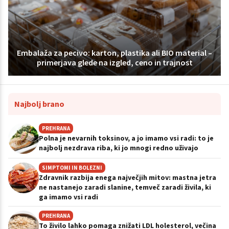
Embalaža za pecivo: karton, plastika ali BIO material –
primerjava glede na izgled, ceno in trajnost
Najbolj brano
PREHRANA
Polna je nevarnih toksinov, a jo imamo vsi radi: to je
najbolj nezdrava riba, ki jo mnogi redno uživajo
SIMPTOMI IN BOLEZNI
Zdravnik razbija enega največjih mitov: mastna jetra
ne nastanejo zaradi slanine, temveč zaradi živila, ki
ga imamo vsi radi
PREHRANA
To živilo lahko pomaga znižati LDL holesterol, večina