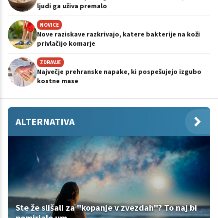
ljudi ga uživa premalo
NOVICE
Nove raziskave razkrivajo, katere bakterije na koži
privlačijo komarje
ZDRAVJE
Največje prehranske napake, ki pospešujejo izgubo
kostne mase
ALTERNATIVA
Ste že slišali za "kopanje v zvezdah"? To naj bi
pomirjalo um