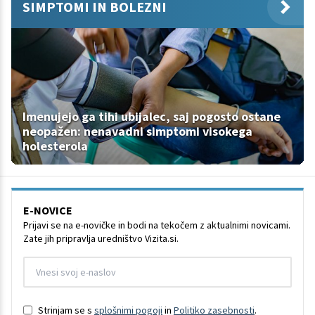
SIMPTOMI IN BOLEZNI
Imenujejo ga tihi ubijalec, saj pogosto ostane
neopažen: nenavadni simptomi visokega
holesterola
E-NOVICE
Prijavi se na e-novičke in bodi na tekočem z aktualnimi novicami.
Zate jih pripravlja uredništvo Vizita.si.
Strinjam se s
splošnimi pogoji
in
Politiko zasebnosti
.