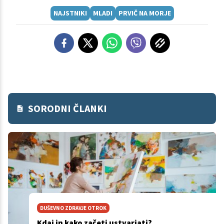
NAJSTNIKI
MLADI
PRVIČ NA MORJE
SORODNI ČLANKI
DUŠEVNO ZDRAVJE OTROK
Kdaj in kako začeti ustvarjati?