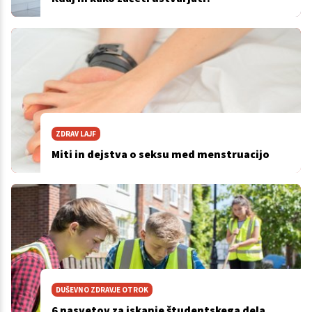
ZDRAV LAJF
Miti in dejstva o seksu med menstruacijo
DUŠEVNO ZDRAVJE OTROK
6 nasvetov za iskanje študentskega dela