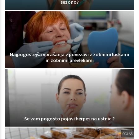
sezono?
Najpogostejša vprašanja v povezavi z zobnimi luskami
in zobnimi prevlekami
Se vam pogosto pojavi herpes na ustnici?
OGLAS