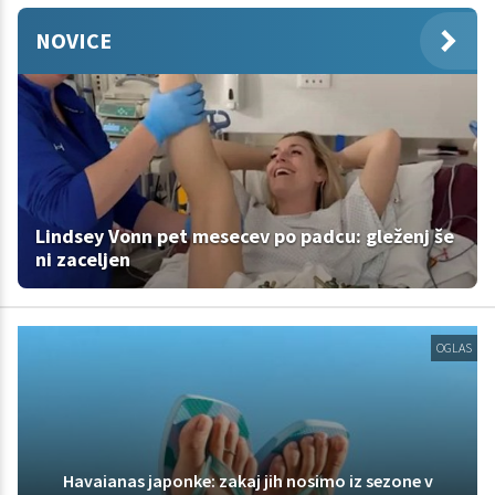
NOVICE
Lindsey Vonn pet mesecev po padcu: gleženj še
ni zaceljen
OGLAS
Havaianas japonke: zakaj jih nosimo iz sezone v