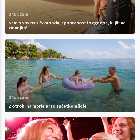
24ur.com
Sam po svetu? 'Svoboda, spontanost in zgodbe, ki jih ne
zmanjka'
24ur.com
Z otroki na morje pred začetkom šole