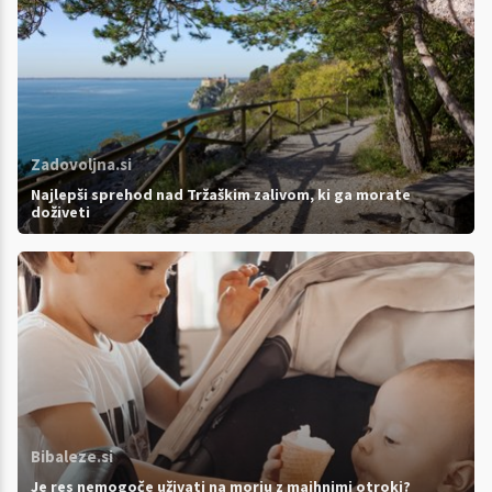
Zadovoljna.si
Najlepši sprehod nad Tržaškim zalivom, ki ga morate
doživeti
Bibaleze.si
Je res nemogoče uživati na morju z majhnimi otroki?