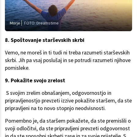
Morje
FOTO: Dreamstime
8. Spoštovanje starševskih skrbi
Vemo, ne moreš in ti tudi ni treba razumeti starševskih
skrbi. Jih pa vsaj poslušaj in se potrudi razumeti njihove
pomisleke.
9. Pokažite svojo zrelost
S svojim zrelim obnašanjem, odgovornostjo in
pripravljenostjo prevzeti izzive pokažite staršem, da ste
pripravljeni na to novo stopnjo neodvisnosti.
Pomembno je, da staršem pokažete, da ste premislili o
svoji odločitvi, da ste pripravljeni prevzeti odgovornost
in da ste sposobni skrbeti zase in za svoje prijatelje. S