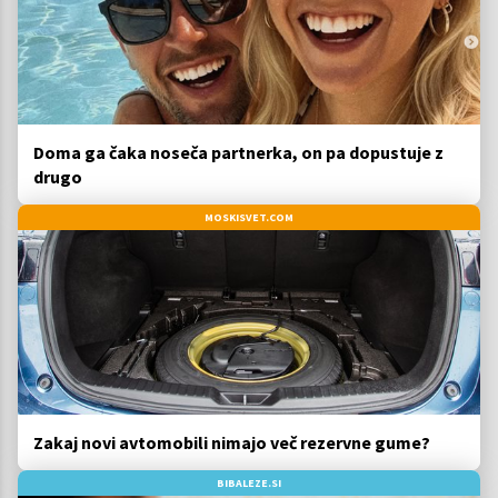
Doma ga čaka noseča partnerka, on pa dopustuje z
drugo
MOSKISVET.COM
Zakaj novi avtomobili nimajo več rezervne gume?
BIBALEZE.SI