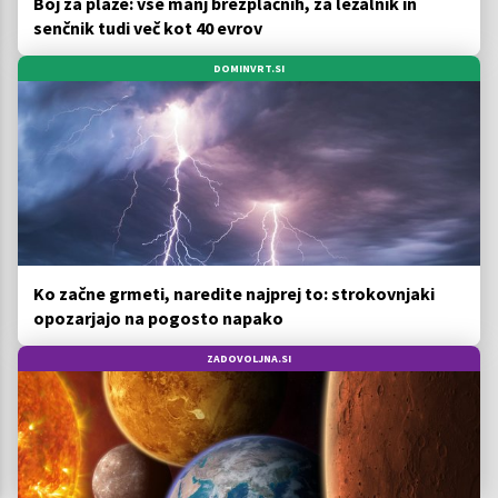
Boj za plaže: vse manj brezplačnih, za ležalnik in
senčnik tudi več kot 40 evrov
DOMINVRT.SI
Ko začne grmeti, naredite najprej to: strokovnjaki
opozarjajo na pogosto napako
ZADOVOLJNA.SI