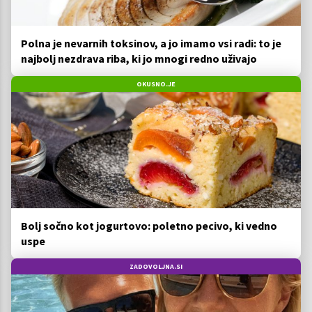
Polna je nevarnih toksinov, a jo imamo vsi radi: to je
najbolj nezdrava riba, ki jo mnogi redno uživajo
OKUSNO.JE
Bolj sočno kot jogurtovo: poletno pecivo, ki vedno
uspe
ZADOVOLJNA.SI