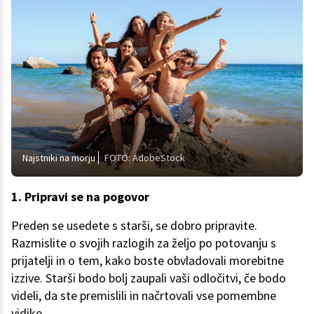
Najstniki na morju
FOTO: AdobeStock
1. Pripravi se na pogovor
Preden se usedete s starši, se dobro pripravite.
Razmislite o svojih razlogih za željo po potovanju s
prijatelji in o tem, kako boste obvladovali morebitne
izzive. Starši bodo bolj zaupali vaši odločitvi, če bodo
videli, da ste premislili in načrtovali vse pomembne
vidike.