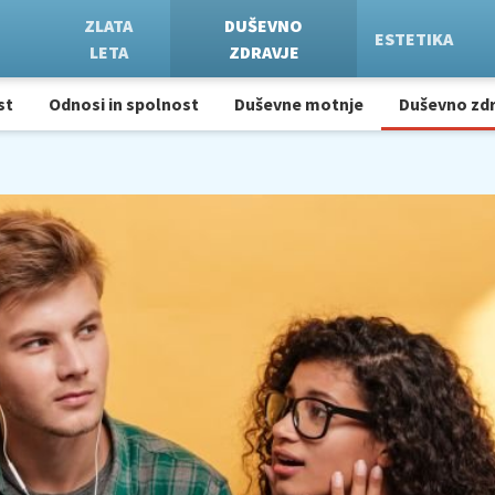
ZLATA
DUŠEVNO
ESTETIKA
LETA
ZDRAVJE
st
Odnosi in spolnost
Duševne motnje
Duševno zdr