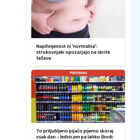
Napihnjenost ni 'normalna':
strokovnjaki opozarjajo na skrite
težave
PREHRANA
To priljubljeno pijačo pijemo skoraj
vsak dan – ledvicam pa lahko škodi