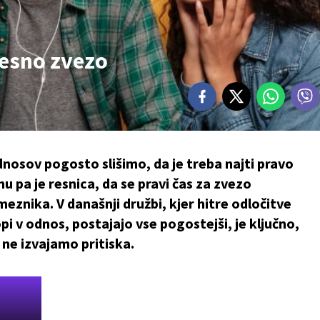
 resno zvezo
nosov pogosto slišimo, da je treba najti pravo
u pa je resnica, da se pravi čas za zvezo
znika. V današnji družbi, kjer hitre odločitve
topi v odnos, postajajo vse pogostejši, je ključno,
 ne izvajamo pritiska.