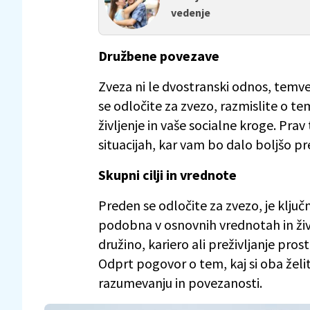
vedenje
Družbene povezave
Zveza ni le dvostranski odnos, temveč 
se odločite za zvezo, razmislite o te
življenje in vaše socialne kroge. Prav
situacijah, kar vam bo dalo boljšo p
Skupni cilji in vrednote
Preden se odločite za zvezo, je ključ
podobna v osnovnih vrednotah in življ
družino, kariero ali preživljanje pro
Odprt pogovor o tem, kaj si oba žel
razumevanju in povezanosti.