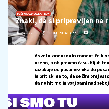
DUŠEVNO ZDRAVJE OTROK
Znaki, da si pripravljen na
11. 11. 2024 04.22
0
Vizita.si
V svetu zmenkov in romantičnih od
osebo, a ob pravem času. Kljub tem
razlikuje od posameznika do posame
in pritiski na to, da se čim prej vs
da ne hitimo in vsaj sami nad seboj