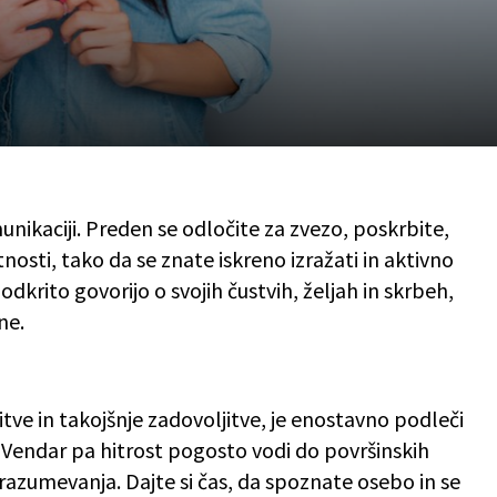
ikaciji. Preden se odločite za zvezo, poskrbite,
osti, tako da se znate iskreno izražati in aktivno
 odkrito govorijo o svojih čustvih, željah in skrbeh,
ne.
čitve in takojšnje zadovoljitve, je enostavno podleči
zo. Vendar pa hitrost pogosto vodi do površinskih
azumevanja. Dajte si čas, da spoznate osebo in se