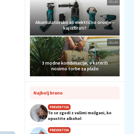
OGLAS
Akumulatorsko ali električno orodje –
kaj izbrati?
OGLAS
3 modne kombinacije, v katerih
nosimo torbe za plažo
Najbolj brano
PREVENTIVA
To se zgodi z vašimi možgani, ko
opustite alkohol
PREVENTIVA