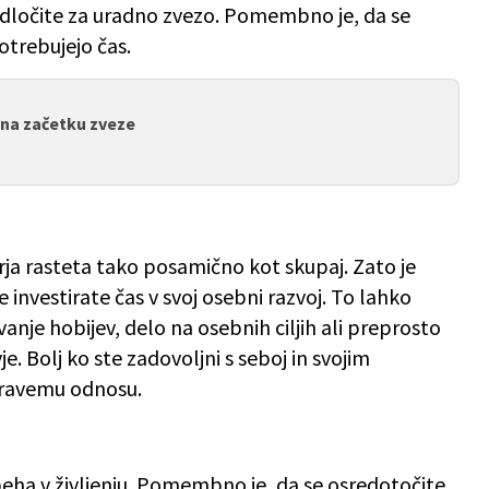
odločite za uradno zvezo. Pomembno je, da se
otrebujejo čas.
aj na začetku zveze
ja rasteta tako posamično kot skupaj. Zato je
vestirate čas v svoj osebni razvoj. To lahko
vanje hobijev, delo na osebnih ciljih ali preprosto
je. Bolj ko ste zadovoljni s seboj in svojim
zdravemu odnosu.
speha v življenju. Pomembno je, da se osredotočite