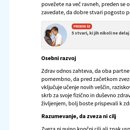
povežete na več ravneh, preden se 
zavedate, da dobre stvari pogosto p
PREBERI ŠE
5 stvari, ki jih nikoli ne del
Osebni razvoj
Zdrav odnos zahteva, da oba partner
pomembno, da pred začetkom zveze in
vključuje učenje novih veščin, razisko
skrb za svoje fizično in duševno zdrav
življenjem, bolj boste prispevali k 
Razumevanje, da zveza ni cilj
Zveza ni nujno končni cilj ali znak u