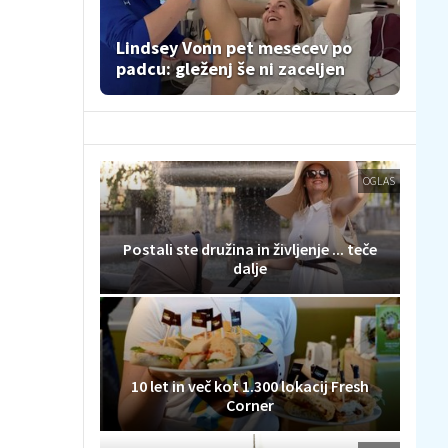
Lindsey Vonn pet mesecev po
padcu: gleženj še ni zaceljen
OGLAS
Postali ste družina in življenje ... teče
dalje
10 let in več kot 1.300 lokacij Fresh
Corner