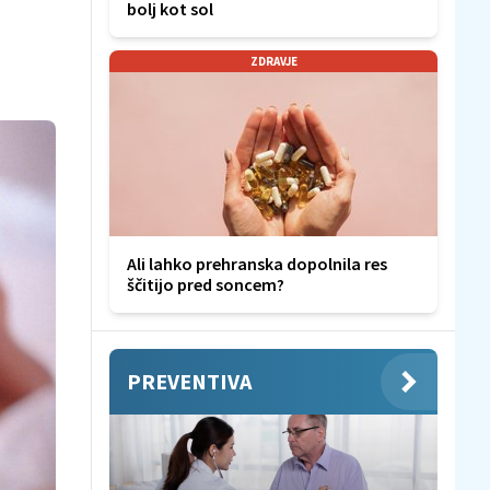
bolj kot sol
ZDRAVJE
Ali lahko prehranska dopolnila res
ščitijo pred soncem?
PREVENTIVA