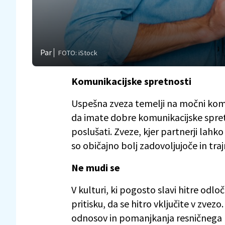
Par
FOTO: iStock
Komunikacijske spretnosti
Uspešna zveza temelji na močni komun
da imate dobre komunikacijske spretn
poslušati. Zveze, kjer partnerji lahko
so običajno bolj zadovoljujoče in traj
Ne mudi se
V kulturi, ki pogosto slavi hitre odlo
pritisku, da se hitro vključite v zve
odnosov in pomanjkanja resničnega r