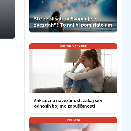
Ste že slišali za "kopanje v
zvezdah"? To naj bi pomirjalo um
DUŠEVNO ZDRAVJE
Anksiozna navezanost: zakaj se v
odnosih bojimo zapuščenosti
PREBAVA