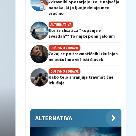
Zdravniki opozarjajo: to je največja
napaka, ki jo ljudje delajo med
vročino
ALTERNATIVA
Ste že slišali za "kopanje v
zvezdah"? To naj bi pomirjalo um
DUŠEVNO ZDRAVJE
Zakaj se po travmatičnih izkušnjah
ne počutimo več isti človek
DUŠEVNO ZDRAVJE
Kako telo shranjuje travmatične
izkušnje
ALTERNATIVA