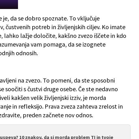
je, da se dobro spoznate. To vključuje
, čustvenih potreb in življenjskih ciljev. Ko imate
te, lahko lažje določite, kakšno zvezo iščete in kdo
razumevanja vam pomaga, da se izognete
dnjih odnosih.
vljeni na zvezo. To pomeni, da ste sposobni
r se soočiti s čustvi druge osebe. Če ste nedavno
eli kakšen velik življenjski izziv, je morda
je in refleksijo. Prava zveza zahteva zrelost in
pozdravite, preden začnete nov odnos.
uspeva? 10 znakov, da si morda problem TI in tvoje