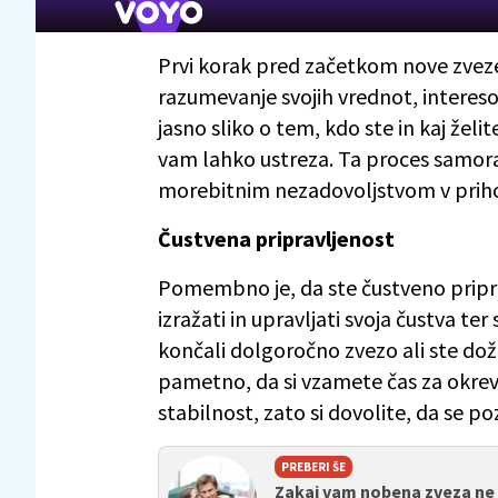
Prvi korak pred začetkom nove zveze 
razumevanje svojih vrednot, interesov
jasno sliko o tem, kdo ste in kaj želi
vam lahko ustreza. Ta proces samo
morebitnim nezadovoljstvom v priho
Čustvena pripravljenost
Pomembno je, da ste čustveno pripra
izražati in upravljati svoja čustva te
končali dolgoročno zvezo ali ste doživ
pametno, da si vzamete čas za okrevan
stabilnost, zato si dovolite, da se 
PREBERI ŠE
Zakaj vam nobena zveza ne 