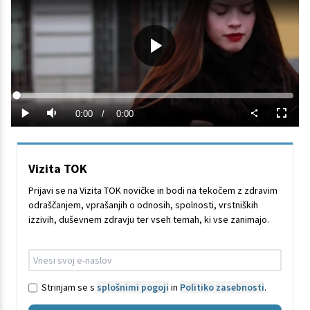
Predvajaj
Loaded
:
0%
Current
0:00
/
Duration
0:00
Predvajaj
Tiho
Celoza
način
Time
Vizita TOK
Prijavi se na Vizita TOK novičke in bodi na tekočem z zdravim
odraščanjem, vprašanjih o odnosih, spolnosti, vrstniških
izzivih, duševnem zdravju ter vseh temah, ki vse zanimajo.
Strinjam se s
splošnimi pogoji
in
Politiko zasebnosti
.