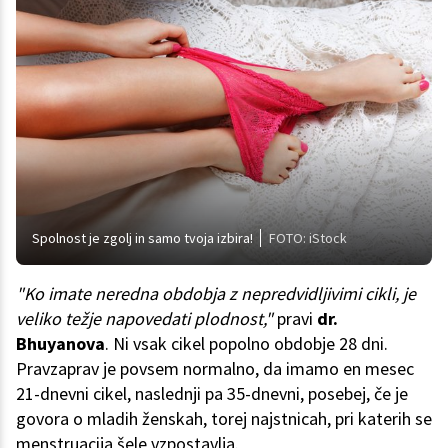
Spolnost je zgolj in samo tvoja izbira!
FOTO: iStock
"Ko imate neredna obdobja z nepredvidljivimi cikli, je
veliko težje napovedati plodnost,"
pravi
dr.
Bhuyanova
. Ni vsak cikel popolno obdobje 28 dni.
Pravzaprav je povsem normalno, da imamo en mesec
21-dnevni cikel, naslednji pa 35-dnevni, posebej, če je
govora o mladih ženskah, torej najstnicah, pri katerih se
menstruacija šele vzpostavlja.