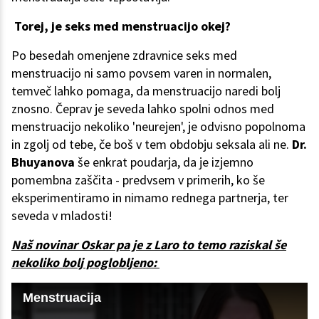
Torej, je seks med menstruacijo okej?
Po besedah omenjene zdravnice seks med
menstruacijo ni samo povsem varen in normalen,
temveč lahko pomaga, da menstruacijo naredi bolj
znosno. Čeprav je seveda lahko spolni odnos med
menstruacijo nekoliko 'neurejen', je odvisno popolnoma
in zgolj od tebe, če boš v tem obdobju seksala ali ne.
Dr.
Bhuyanova
še enkrat poudarja, da je izjemno
pomembna zaščita - predvsem v primerih, ko še
eksperimentiramo in nimamo rednega partnerja, ter
seveda v mladosti!
Naš novinar Oskar pa je z Laro to temo raziskal še
nekoliko bolj poglobljeno:
Menstruacija