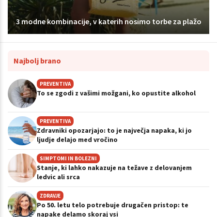
3 modne kombinacije, v katerih nosimo torbe za plažo
Najbolj brano
PREVENTIVA
To se zgodi z vašimi možgani, ko opustite alkohol
PREVENTIVA
Zdravniki opozarjajo: to je največja napaka, ki jo
ljudje delajo med vročino
SIMPTOMI IN BOLEZNI
Stanje, ki lahko nakazuje na težave z delovanjem
ledvic ali srca
ZDRAVJE
Po 50. letu telo potrebuje drugačen pristop: te
napake delamo skoraj vsi