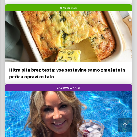
OKUSNO.JE
Hitra pita brez testa: vse sestavine samo zmešate in
pečica opravi ostalo
ZADOVOLJNA.SI