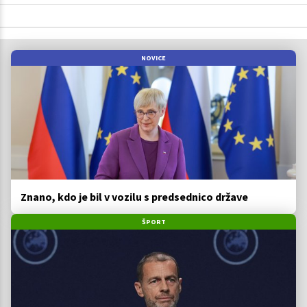
NOVICE
Znano, kdo je bil v vozilu s predsednico države
ŠPORT