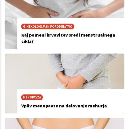
GINEKOLOGIJA IN PORODNIŠTVO
Kaj pomeni krvavitev sredi menstrualnega
cikla?
MENOPAVZA
Vpliv menopavze na delovanje mehurja