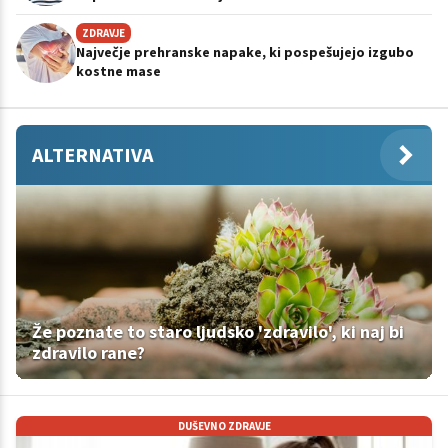
ZDRAVJE
Največje prehranske napake, ki pospešujejo izgubo
kostne mase
ALTERNATIVA
Že poznate to staro ljudsko 'zdravilo', ki naj bi
zdravilo rane?
DUŠEVNO ZDRAVJE