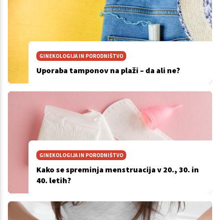
GINEKOLOGIJA IN PORODNIŠTVO
Uporaba tamponov na plaži – da ali ne?
GINEKOLOGIJA IN PORODNIŠTVO
Kako se spreminja menstruacija v 20., 30. in
40. letih?