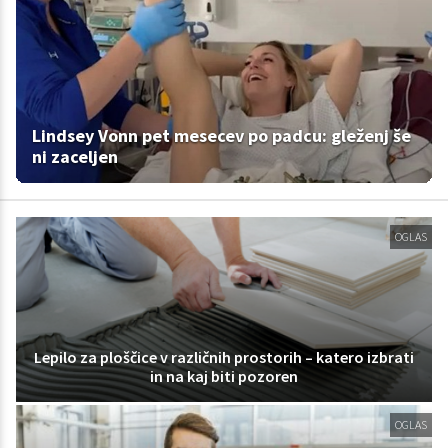
Lindsey Vonn pet mesecev po padcu: gleženj še
ni zaceljen
OGLAS
Lepilo za ploščice v različnih prostorih – katero izbrati
in na kaj biti pozoren
OGLAS