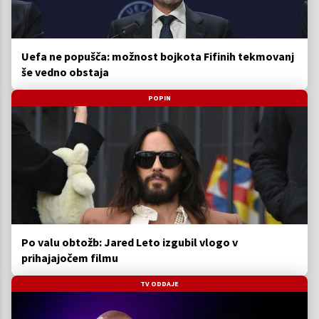
Uefa ne popušča: možnost bojkota Fifinih tekmovanj
še vedno obstaja
POPIN
Po valu obtožb: Jared Leto izgubil vlogo v
prihajajočem filmu
TV ODDAJE