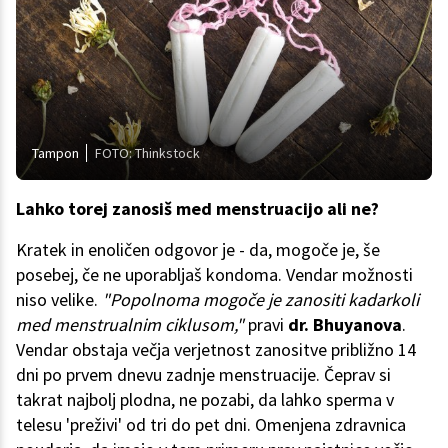
Tampon
FOTO: Thinkstock
Lahko torej zanosiš med menstruacijo ali ne?
Kratek in enoličen odgovor je - da, mogoče je, še
posebej, če ne uporabljaš kondoma. Vendar možnosti
niso velike.
"Popolnoma mogoče je zanositi kadarkoli
med menstrualnim ciklusom,"
pravi
dr. Bhuyanova
.
Vendar obstaja večja verjetnost zanositve približno 14
dni po prvem dnevu zadnje menstruacije. Čeprav si
takrat najbolj plodna, ne pozabi, da lahko sperma v
telesu 'preživi' od tri do pet dni. Omenjena zdravnica