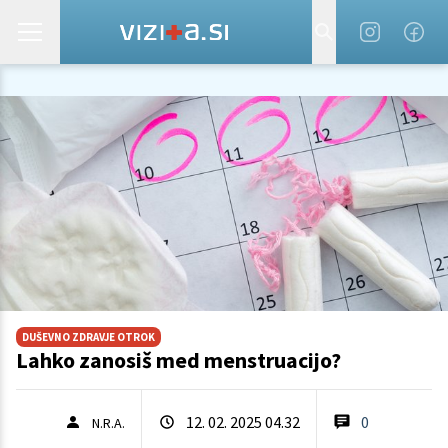
DUŠEVNO ZDRAVJE OTROK
Lahko zanosiš med menstruacijo?
12. 02. 2025 04.32
0
N.R.A.