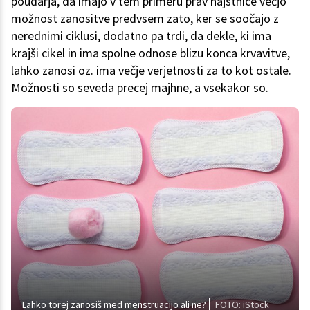
poudarja, da imajo v tem primeru prav najstnice večjo
možnost zanositve predvsem zato, ker se soočajo z
nerednimi ciklusi, dodatno pa trdi, da dekle, ki ima
krajši cikel in ima spolne odnose blizu konca krvavitve,
lahko zanosi oz. ima večje verjetnosti za to kot ostale.
Možnosti so seveda precej majhne, a vsekakor so.
Lahko torej zanosiš med menstruacijo ali ne?
FOTO: iStock