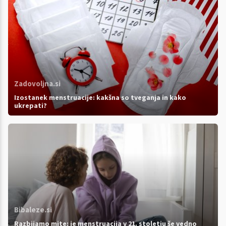
Zadovoljna.si
Izostanek menstruacije: kakšna so tveganja in kako
ukrepati?
Bibaleze.si
Razbijamo mite: je menstruacija v 21. stoletju še vedno