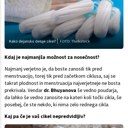
Kako dejansko deluje cikel?
FOTO: Thinkstock
Kdaj je najmanjša možnost za nosečnost?
Najmanj verjetno je, da boste zanosili tik pred
menstruacijo, torej tik pred začetkom ciklusa, saj se
takrat plodnost in menstruacija najverjetneje ne bosta
prekrivala. Vendar
dr. Bhuyanova
še vedno poudarja,
da lahko še vedno zanosite na kateri koli točki cikla, še
posebej, če ste nekdo, ki nima zelo rednega cikla.
Kaj pa če je vaš cikel nepredvidljiv?