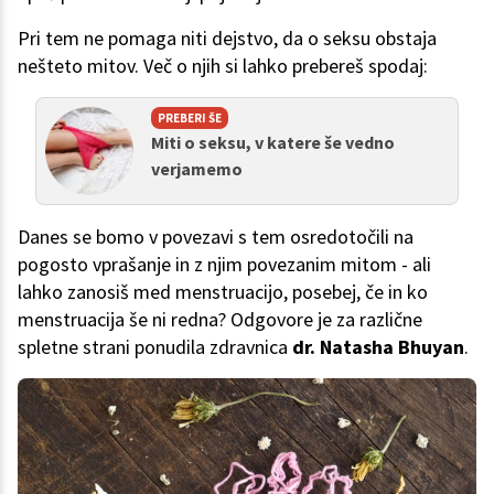
Pri tem ne pomaga niti dejstvo, da o seksu obstaja
nešteto mitov. Več o njih si lahko prebereš spodaj:
PREBERI ŠE
Miti o seksu, v katere še vedno
verjamemo
Danes se bomo v povezavi s tem osredotočili na
pogosto vprašanje in z njim povezanim mitom - ali
lahko zanosiš med menstruacijo, posebej, če in ko
menstruacija še ni redna? Odgovore je za različne
spletne strani ponudila zdravnica
dr. Natasha Bhuyan
.