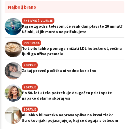
Najbolj brano
AKTIVNO ŽIVLJENJE
Kaj se zgodi s telesom, če vsak dan plavate 20 minut?
Učinki, ki jih morda ne pričakujete
PREHRANA
To živilo lahko pomaga znižati LDL holesterol, večina
ljudi ga uživa premalo
ZDRAVJE
Zakaj preveč počitka ni vedno koristno
ZDRAVJE
Po 50. letu telo potrebuje drugačen pristop: te
napake delamo skoraj vsi
ZDRAVJE
Ali lahko klimatska naprava vpliva na krvni tlak?
Strokovnjaki pojasnjujejo, kaj se dogaja s telesom