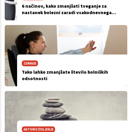
6 načinov, kako zmanjšati tveganje za
nastanek bolezni zaradi vsakodnevnega
sedenja
ZDRAVJE
Tako lahko zmanjšate število bolniških
odsotnosti
AKTIVNO ŽIVLJENJE