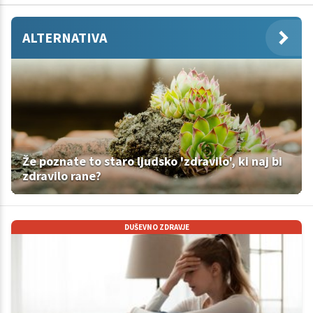
ALTERNATIVA
Že poznate to staro ljudsko 'zdravilo', ki naj bi
zdravilo rane?
DUŠEVNO ZDRAVJE