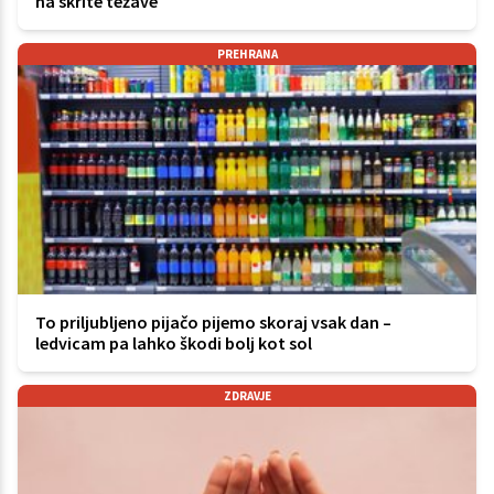
na skrite težave
PREHRANA
To priljubljeno pijačo pijemo skoraj vsak dan –
ledvicam pa lahko škodi bolj kot sol
ZDRAVJE