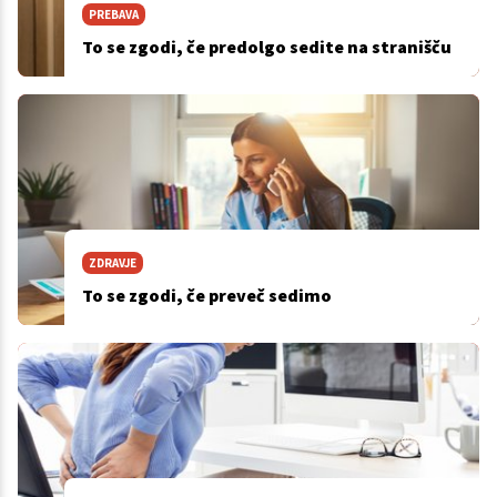
PREBAVA
To se zgodi, če predolgo sedite na stranišču
ZDRAVJE
To se zgodi, če preveč sedimo