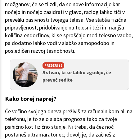
možganov; če se ti zdi, da se nove informacije kar
nočejo in nočejo zasidrati v glavo, razlog lahko tiči v
preveliki pasivnosti tvojega telesa. Vse slabša fizična
pripravljenost, pridobivanje na telesni teži in manjša
količina endorfinov, ki se sproščajo med telesno vadbo,
pa dodatno lahko vodi v slabšo samopodobo in
posledičen razvoj tesnobnosti.
PREBERI ŠE
5 stvari, ki se lahko zgodijo, če
preveč sedite
Kako torej naprej?
Če večino svojega dneva preživiš za računalnikom ali na
telefonu, je to zelo slaba prognoza tako za tvoje
psihično kot fizično stanje. Ni treba, da čez noč
postaneš ultramaratonec; dovolj je, da začneš z