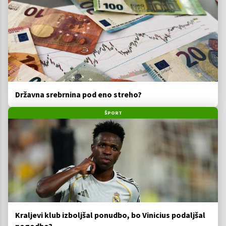
Državna srebrnina pod eno streho?
ŠPORT
Kraljevi klub izboljšal ponudbo, bo Vinicius podaljšal