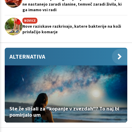
ne nastanejo zaradi slanine, temveč zaradi živila, ki
ga imamo vsi radi
NOVICE
Nove raziskave razkrivajo, katere bakterije na koži
privlačijo komarje
ALTERNATIVA
Ste že slišali za "kopanje v zvezdah"? To naj bi
pomirjalo um