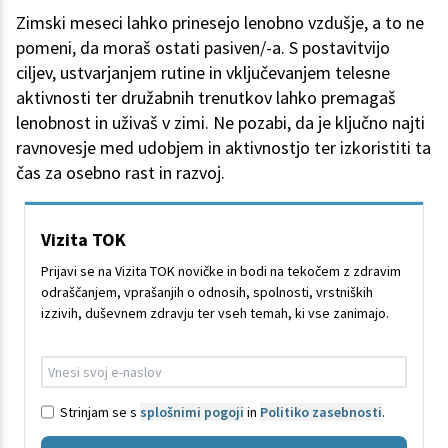
Zimski meseci lahko prinesejo lenobno vzdušje, a to ne
pomeni, da moraš ostati pasiven/-a. S postavitvijo
ciljev, ustvarjanjem rutine in vključevanjem telesne
aktivnosti ter družabnih trenutkov lahko premagaš
lenobnost in uživaš v zimi. Ne pozabi, da je ključno najti
ravnovesje med udobjem in aktivnostjo ter izkoristiti ta
čas za osebno rast in razvoj.
Vizita TOK
Prijavi se na Vizita TOK novičke in bodi na tekočem z zdravim
odraščanjem, vprašanjih o odnosih, spolnosti, vrstniških
izzivih, duševnem zdravju ter vseh temah, ki vse zanimajo.
Strinjam se s
splošnimi pogoji
in
Politiko zasebnosti
.