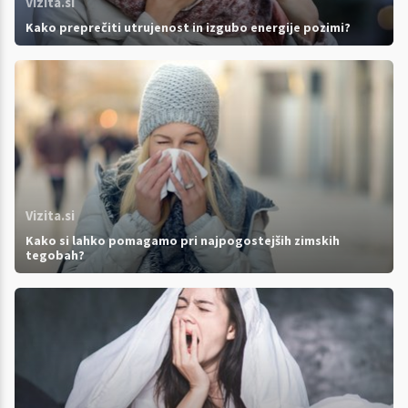
Vizita.si
Kako preprečiti utrujenost in izgubo energije pozimi?
Vizita.si
Kako si lahko pomagamo pri najpogostejših zimskih
tegobah?