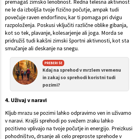
premagaš zimsko lenobnost. Redna telesna aktivnost
ne le da izboljša tvoje fizično počutje, ampak tudi
povečuje raven endorfinov, kar ti pomaga pri dvigu
razpoloženja. Poskusi vključiti različne oblike gibanja,
kot so tek, plavanje, kolesarjenje ali joga. Morda se
pridružiš tudi kakšni zimski športni aktivnosti, kot sta
smučanje ali deskanje na snegu.
PREBERI ŠE
Kdaj na sprehod v mrzlem vremenu
in zakaj so sprehodi koristni tudi
pozimi?
4. Uživaj v naravi
Kljub mrazu se pozimi lahko odpravimo ven in uživamo
v naravi. Krajši sprehodi po svežem zraku lahko
pozitivno vplivajo na tvoje počutje in energijo. Preizkusi
pohodništvo, drsanje ali celo preproste sprehode v