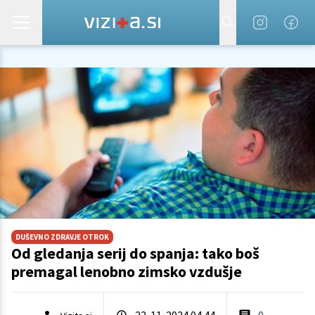
DUŠEVNO ZDRAVJE OTROK
Od gledanja serij do spanja: tako boš
premagal lenobno zimsko vzdušje
22. 11. 2024 04.44
0