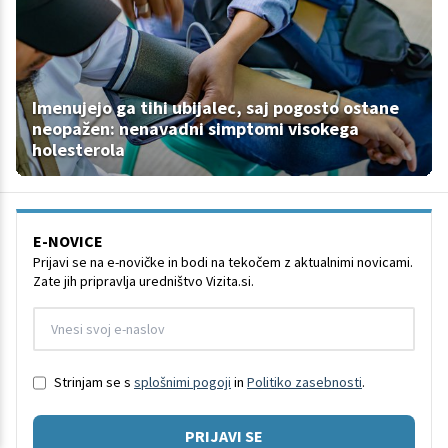
Imenujejo ga tihi ubijalec, saj pogosto ostane
neopažen: nenavadni simptomi visokega
holesterola
E-NOVICE
Prijavi se na e-novičke in bodi na tekočem z aktualnimi novicami.
Zate jih pripravlja uredništvo Vizita.si.
Strinjam se s
splošnimi pogoji
in
Politiko zasebnosti
.
PRIJAVI SE