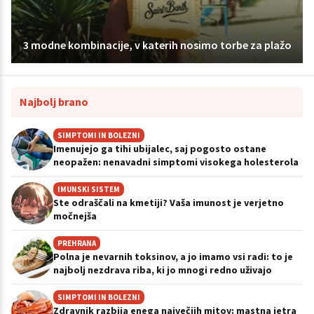
3 modne kombinacije, v katerih nosimo torbe za plažo
Najbolj brano
SIMPTOMI IN BOLEZNI
Imenujejo ga tihi ubijalec, saj pogosto ostane
neopažen: nenavadni simptomi visokega holesterola
IMUNSKI SISTEM
Ste odraščali na kmetiji? Vaša imunost je verjetno
močnejša
PREHRANA
Polna je nevarnih toksinov, a jo imamo vsi radi: to je
najbolj nezdrava riba, ki jo mnogi redno uživajo
SIMPTOMI IN BOLEZNI
Zdravnik razbija enega največjih mitov: mastna jetra