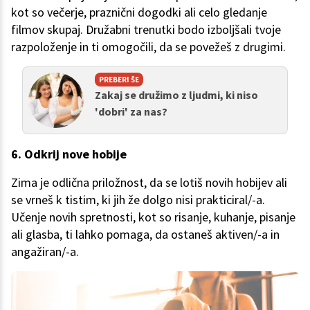
kot so večerje, praznični dogodki ali celo gledanje
filmov skupaj. Družabni trenutki bodo izboljšali tvoje
razpoloženje in ti omogočili, da se povežeš z drugimi.
PREBERI ŠE
Zakaj se družimo z ljudmi, ki niso
'dobri' za nas?
6. Odkrij nove hobije
Zima je odlična priložnost, da se lotiš novih hobijev ali
se vrneš k tistim, ki jih že dolgo nisi prakticiral/-a.
Učenje novih spretnosti, kot so risanje, kuhanje, pisanje
ali glasba, ti lahko pomaga, da ostaneš aktiven/-a in
angažiran/-a.