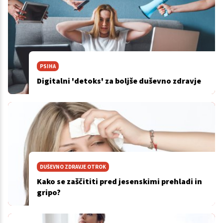
PSIHA
Digitalni 'detoks' za boljše duševno zdravje
DUŠEVNO ZDRAVJE OTROK
Kako se zaščititi pred jesenskimi prehladi in
gripo?