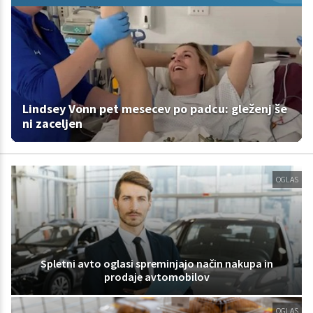
Lindsey Vonn pet mesecev po padcu: gleženj še
ni zaceljen
OGLAS
Spletni avto oglasi spreminjajo način nakupa in
prodaje avtomobilov
OGLAS