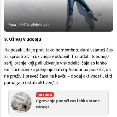
Zima
FOTO: AdobeStock
9. Uživaj v udobju
Ne pozabi, da je prav tako pomembno, da si vzameš čas
za sprostitev in uživanje v udobnih trenutkih. Gledanje
serij, branje knjig ali uživanje v skodelici čaja so lahko
odlični načini za polnjenje baterij. Vendar pa poskrbi, da
ne preživiš preveč časa na kavču – dodaj aktivnosti, ki ti
pomagajo ostati aktiven/-a.
PREBERI ŠE
Ogrevanje ponoči vas lahko stane
zdravja