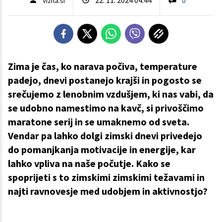
Vizita.si
Zima je čas, ko narava počiva, temperature
padejo, dnevi postanejo krajši in pogosto se
srečujemo z lenobnim vzdušjem, ki nas vabi, da
se udobno namestimo na kavč, si privoščimo
maratone serij in se umaknemo od sveta.
Vendar pa lahko dolgi zimski dnevi privedejo
do pomanjkanja motivacije in energije, kar
lahko vpliva na naše počutje. Kako se
spoprijeti s to zimskimi zimskimi težavami in
najti ravnovesje med udobjem in aktivnostjo?