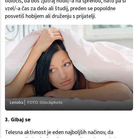
odločiš, da boš zjutraj hodil/-a na sprehod, nato pa si
vzel/-a čas za delo ali študij, preden se popoldne
posvetiš hobijem ali druženju s prijatelji.
Lenoba
FOTO: iStockphoto
3. Gibaj se
Telesna aktivnost je eden najboljših načinov, da