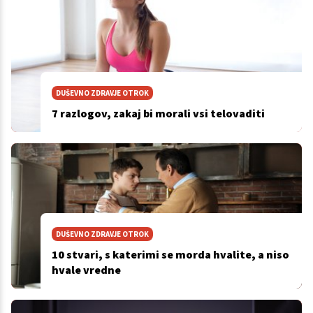
DUŠEVNO ZDRAVJE OTROK
7 razlogov, zakaj bi morali vsi telovaditi
DUŠEVNO ZDRAVJE OTROK
10 stvari, s katerimi se morda hvalite, a niso
hvale vredne