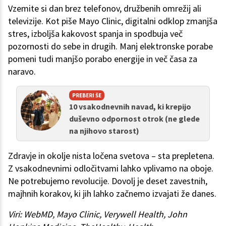
Vzemite si dan brez telefonov, družbenih omrežij ali
televizije. Kot piše Mayo Clinic, digitalni odklop zmanjša
stres, izboljša kakovost spanja in spodbuja več
pozornosti do sebe in drugih. Manj elektronske porabe
pomeni tudi manjšo porabo energije in več časa za
naravo.
PREBERI ŠE
10 vsakodnevnih navad, ki krepijo
duševno odpornost otrok (ne glede
na njihovo starost)
Zdravje in okolje nista ločena svetova – sta prepletena.
Z vsakodnevnimi odločitvami lahko vplivamo na oboje.
Ne potrebujemo revolucije. Dovolj je deset zavestnih,
majhnih korakov, ki jih lahko začnemo izvajati že danes.
Viri: WebMD, Mayo Clinic, Verywell Health, John