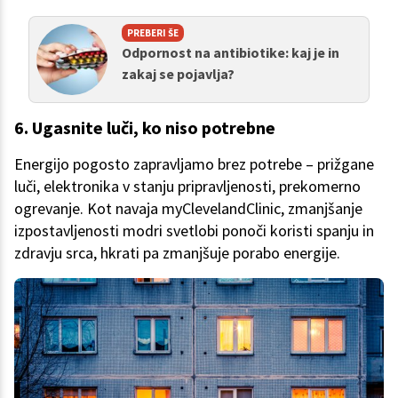
PREBERI ŠE
Odpornost na antibiotike: kaj je in
zakaj se pojavlja?
6. Ugasnite luči, ko niso potrebne
Energijo pogosto zapravljamo brez potrebe – prižgane
luči, elektronika v stanju pripravljenosti, prekomerno
ogrevanje. Kot navaja myClevelandClinic, zmanjšanje
izpostavljenosti modri svetlobi ponoči koristi spanju in
zdravju srca, hkrati pa zmanjšuje porabo energije.