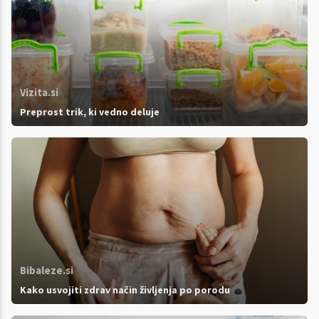
Vizita.si
Preprost trik, ki vedno deluje
Bibaleze.si
Kako usvojiti zdrav način življenja po porodu