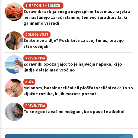
SIMPTOMI IN BOLEZNI
Zdravnik razbija enega največjih mitov: mastna jetra
ne nastanejo zaradi slanine, temveč zaradi živila, ki
ga imamo vsi radi
DOLGOŽIVOST
Želite živeti dlje? Poskrbite za svoj timus, pravijo
strokovnjaki
PREVENTIVA
Zdravniki opozarjajo: to je največja napaka, ki jo
ljudje delajo med vročino
KOŽA
Melanom, bazalnocelični ali ploščatocelični rak? To so
ključne razlike, ki jih morate poznati
PREVENTIVA
To se zgodi z vašimi možgani, ko opustite alkohol