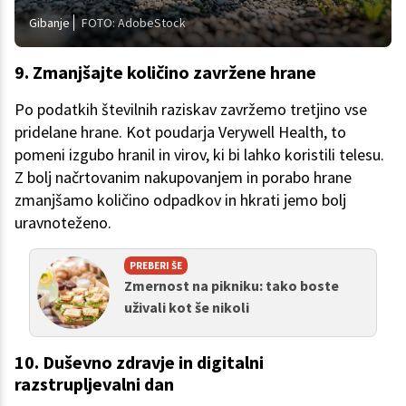
Gibanje
FOTO: AdobeStock
9. Zmanjšajte količino zavržene hrane
Po podatkih številnih raziskav zavržemo tretjino vse
pridelane hrane. Kot poudarja Verywell Health, to
pomeni izgubo hranil in virov, ki bi lahko koristili telesu.
Z bolj načrtovanim nakupovanjem in porabo hrane
zmanjšamo količino odpadkov in hkrati jemo bolj
uravnoteženo.
PREBERI ŠE
Zmernost na pikniku: tako boste
uživali kot še nikoli
10. Duševno zdravje in digitalni
razstrupljevalni dan