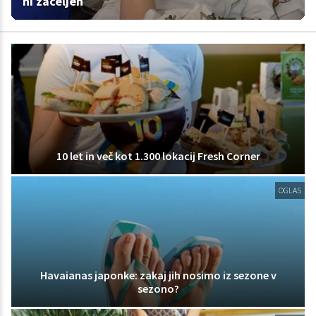
ni zaceljen
10 let in več kot 1.300 lokacij Fresh Corner
OGLAS
Havaianas japonke: zakaj jih nosimo iz sezone v
sezono?