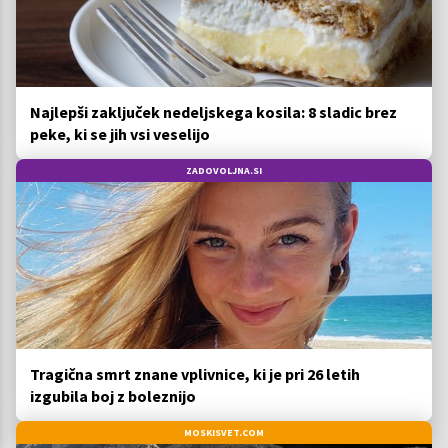
Najlepši zaključek nedeljskega kosila: 8 sladic brez
peke, ki se jih vsi veselijo
ZADOVOLJNA.SI
Tragična smrt znane vplivnice, ki je pri 26 letih
izgubila boj z boleznijo
MOSKISVET.COM