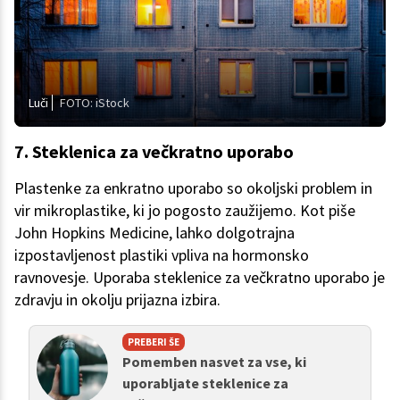
Luči
FOTO: iStock
7. Steklenica za večkratno uporabo
Plastenke za enkratno uporabo so okoljski problem in
vir mikroplastike, ki jo pogosto zaužijemo. Kot piše
John Hopkins Medicine, lahko dolgotrajna
izpostavljenost plastiki vpliva na hormonsko
ravnovesje. Uporaba steklenice za večkratno uporabo je
zdravju in okolju prijazna izbira.
PREBERI ŠE
Pomemben nasvet za vse, ki
uporabljate steklenice za