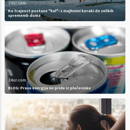
24ur.com
Ko trajnost postane "kul": z majhnimi koraki do velikih
sprememb doma
24ur.com
BLOG: Prava energija ne pride iz pločevinke