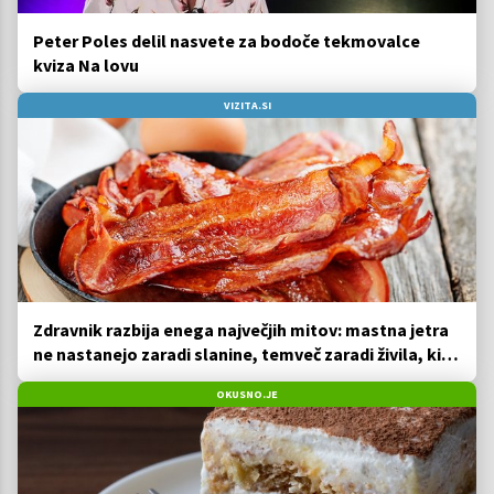
Peter Poles delil nasvete za bodoče tekmovalce
kviza Na lovu
VIZITA.SI
Zdravnik razbija enega največjih mitov: mastna jetra
ne nastanejo zaradi slanine, temveč zaradi živila, ki
ga imamo vsi radi
OKUSNO.JE