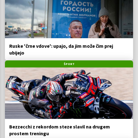
Ruske 'črne vdove': upajo, da jim može čim prej
ubijejo
ŠPORT
Bezzecchi z rekordom steze slavil na drugem
prostem treningu