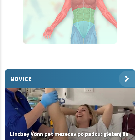
NOVICE
Lindsey Vonn pet mesecev po padcu: gleženj še