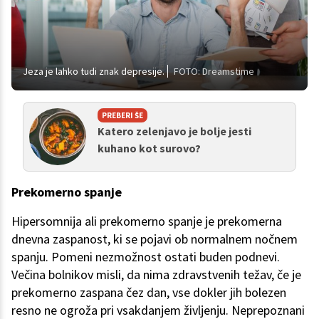
Jeza je lahko tudi znak depresije.
FOTO: Dreamstime
PREBERI ŠE
Katero zelenjavo je bolje jesti
kuhano kot surovo?
Prekomerno spanje
Hipersomnija ali prekomerno spanje je prekomerna
dnevna zaspanost, ki se pojavi ob normalnem nočnem
spanju. Pomeni nezmožnost ostati buden podnevi.
Večina bolnikov misli, da nima zdravstvenih težav, če je
prekomerno zaspana čez dan, vse dokler jih bolezen
resno ne ogroža pri vsakdanjem življenju. Neprepoznani