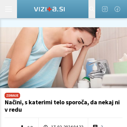
ZDRAVJE
Načini, s katerimi telo sporoča, da nekaj ni
v redu
17. 02. 2024 04.22
2