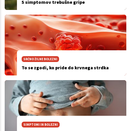
5 simptomov trebušne gripe
SRČNO ŽILNE BOLEZNI
To se zgodi, ko pride do krvnega strdka
SIMPTOMI IN BOLEZNI