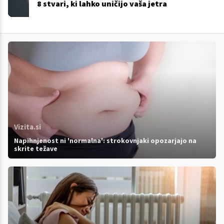
8 stvari, ki lahko uničijo vaša jetra
Vizita.si
Napihnjenost ni 'normalna': strokovnjaki opozarjajo na
skrite težave