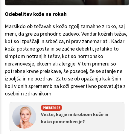
Odebelitev kože na rokah
Marsikdo ob težavah s kožo zgolj zamahne z roko, saj
meni, da gre za prehodno zadevo. Vendar kožnih težav,
kot so izpuščaji in srbečica, ni prav zanemarjati. Kadar
koža postane gosta in se začne debeliti, je lahko to
simptom notranjih težav, kot so hormonsko
neravnovesje, ekcem ali alergije. V tem primeru so
potrebne krvne preiskave, še posebej, če se stanje ne
izboljša in ne pozdravi. Zato se ob opažanju kakršnih
koli vidnih sprememb na koži preventivno posvetujte z
osebnim zdravnikom.
PREBERI ŠE
Veste, kaj je mikrobiom kože in
kako pomemben je?