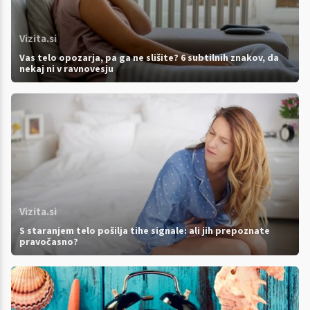
Vizita.si
Vas telo opozarja, pa ga ne slišite? 6 subtilnih znakov, da
nekaj ni v ravnovesju
Vizita.si
S staranjem telo pošilja tihe signale: ali jih prepoznate
pravočasno?