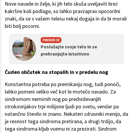
Nove navade in želje, ki jih telo skuša uveljaviti brez
kakršne koli podlage, so lahko pravzaprav opozorilni
znaki, da se v vašem telesu nekaj dogaja in da bi morali
biti bolj pozorni.
PREBERI ŠE
Poslušajte svoje telo in se
prehranjujte intuitivno
Čuden občutek na stopalih in v predelu nog
Konstantna potreba po premikanju nog, tudi ponoči,
lahko pomeni veliko več kot le motečo navado. Za
sindromom nemirnih nog po predvidevanjih
strokovnjakov trpi milijone ljudi po svetu, vendar pa
natančno število ni znano. Nekateri zdravniki menijo, da
je resnost tega sindroma pretirana, a drugi trdijo, da
tega sindroma kljub vsemu ni za prezirati. Sindrom