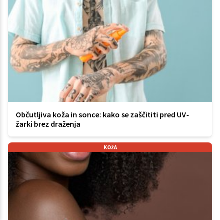
Občutljiva koža in sonce: kako se zaščititi pred UV-
žarki brez draženja
KOŽA