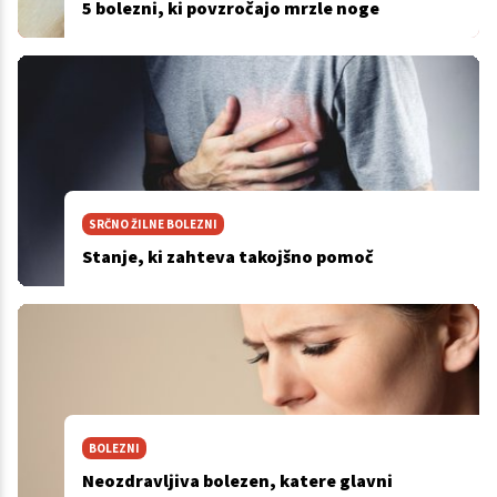
5 bolezni, ki povzročajo mrzle noge
SRČNO ŽILNE BOLEZNI
Stanje, ki zahteva takojšno pomoč
BOLEZNI
Neozdravljiva bolezen, katere glavni