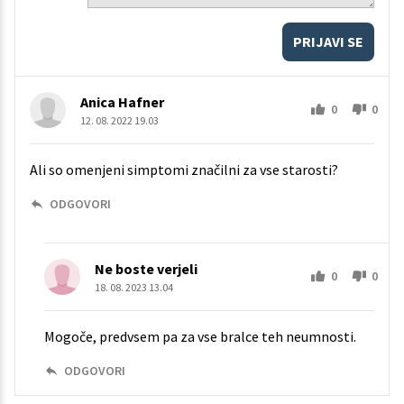
PRIJAVI SE
Anica Hafner
0
0
12. 08. 2022 19.03
Ali so omenjeni simptomi značilni za vse starosti?
ODGOVORI
Ne boste verjeli
0
0
18. 08. 2023 13.04
Mogoče, predvsem pa za vse bralce teh neumnosti.
ODGOVORI