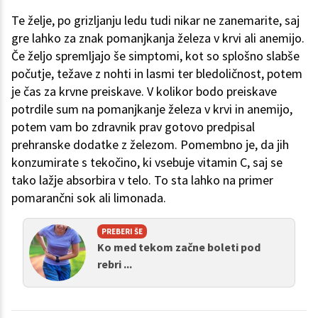
Te želje, po grizljanju ledu tudi nikar ne zanemarite, saj
gre lahko za znak pomanjkanja železa v krvi ali anemijo.
Če željo spremljajo še simptomi, kot so splošno slabše
počutje, težave z nohti in lasmi ter bledoličnost, potem
je čas za krvne preiskave. V kolikor bodo preiskave
potrdile sum na pomanjkanje železa v krvi in anemijo,
potem vam bo zdravnik prav gotovo predpisal
prehranske dodatke z železom. Pomembno je, da jih
konzumirate s tekočino, ki vsebuje vitamin C, saj se
tako lažje absorbira v telo. To sta lahko na primer
pomarančni sok ali limonada.
PREBERI ŠE
Ko med tekom začne boleti pod
rebri ...