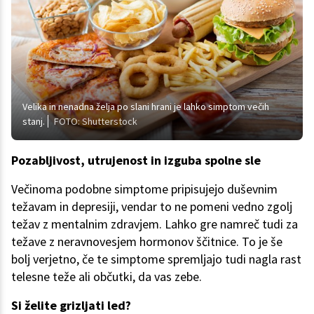
Velika in nenadna želja po slani hrani je lahko simptom večih
stanj.
FOTO: Shutterstock
Pozabljivost, utrujenost in izguba spolne sle
Večinoma podobne simptome pripisujejo duševnim
težavam in depresiji, vendar to ne pomeni vedno zgolj
težav z mentalnim zdravjem. Lahko gre namreč tudi za
težave z neravnovesjem hormonov ščitnice. To je še
bolj verjetno, če te simptome spremljajo tudi nagla rast
telesne teže ali občutki, da vas zebe.
Si želite grizljati led?