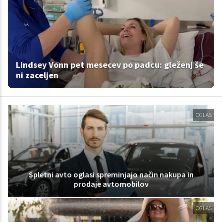
Lindsey Vonn pet mesecev po padcu: gleženj še
ni zaceljen
OGLAS
Spletni avto oglasi spreminjajo način nakupa in
prodaje avtomobilov
OGLAS