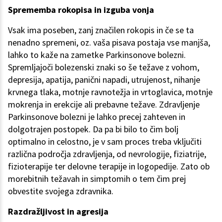
Sprememba rokopisa in izguba vonja
Vsak ima poseben, zanj značilen rokopis in če se ta
nenadno spremeni, oz. vaša pisava postaja vse manjša,
lahko to kaže na zametke Parkinsonove bolezni.
Spremljajoči bolezenski znaki so še težave z vohom,
depresija, apatija, panični napadi, utrujenost, nihanje
krvnega tlaka, motnje ravnotežja in vrtoglavica, motnje
mokrenja in erekcije ali prebavne težave. Zdravljenje
Parkinsonove bolezni je lahko precej zahteven in
dolgotrajen postopek. Da pa bi bilo to čim bolj
optimalno in celostno, je v sam proces treba vključiti
različna področja zdravljenja, od nevrologije, fiziatrije,
fizioterapije ter delovne terapije in logopedije. Zato ob
morebitnih težavah in simptomih o tem čim prej
obvestite svojega zdravnika.
Razdražljivost in agresija