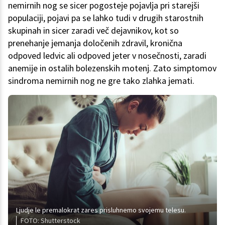
nemirnih nog se sicer pogosteje pojavlja pri starejši
populaciji, pojavi pa se lahko tudi v drugih starostnih
skupinah in sicer zaradi več dejavnikov, kot so
prenehanje jemanja določenih zdravil, kronična
odpoved ledvic ali odpoved jeter v nosečnosti, zaradi
anemije in ostalih bolezenskih motenj. Zato simptomov
sindroma nemirnih nog ne gre tako zlahka jemati.
Ljudje le premalokrat zares prisluhnemo svojemu telesu.
FOTO: Shutterstock