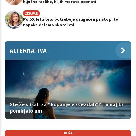
ključne razlike, ki jih morate poznati
ZDRAVJE
Po 50. letu telo potrebuje drugačen pristop: te
napake delamo skoraj vsi
ALTERNATIVA
Ste že slišali za "kopanje v zvezdah"? To naj bi
pomirjalo um
KOŽA