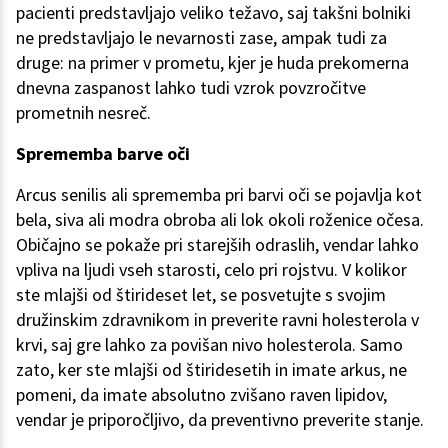
pacienti predstavljajo veliko težavo, saj takšni bolniki
ne predstavljajo le nevarnosti zase, ampak tudi za
druge: na primer v prometu, kjer je huda prekomerna
dnevna zaspanost lahko tudi vzrok povzročitve
prometnih nesreč.
Sprememba barve oči
Arcus senilis ali sprememba pri barvi oči se pojavlja kot
bela, siva ali modra obroba ali lok okoli roženice očesa.
Običajno se pokaže pri starejših odraslih, vendar lahko
vpliva na ljudi vseh starosti, celo pri rojstvu. V kolikor
ste mlajši od štirideset let, se posvetujte s svojim
družinskim zdravnikom in preverite ravni holesterola v
krvi, saj gre lahko za povišan nivo holesterola. Samo
zato, ker ste mlajši od štiridesetih in imate arkus, ne
pomeni, da imate absolutno zvišano raven lipidov,
vendar je priporočljivo, da preventivno preverite stanje.