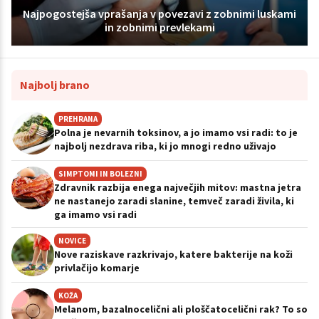
Najpogostejša vprašanja v povezavi z zobnimi luskami
in zobnimi prevlekami
Najbolj brano
PREHRANA
Polna je nevarnih toksinov, a jo imamo vsi radi: to je
najbolj nezdrava riba, ki jo mnogi redno uživajo
SIMPTOMI IN BOLEZNI
Zdravnik razbija enega največjih mitov: mastna jetra
ne nastanejo zaradi slanine, temveč zaradi živila, ki
ga imamo vsi radi
NOVICE
Nove raziskave razkrivajo, katere bakterije na koži
privlačijo komarje
KOŽA
Melanom, bazalnocelični ali ploščatocelični rak? To so