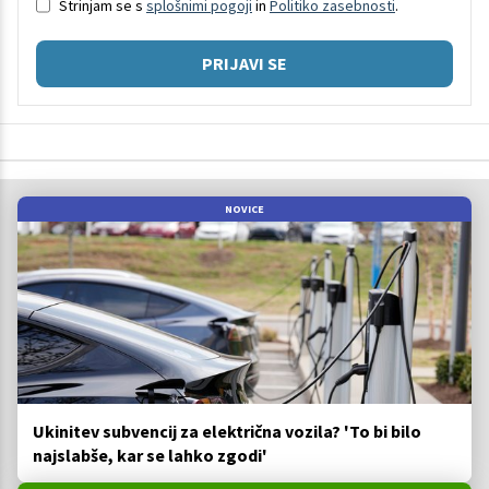
Strinjam se s
splošnimi pogoji
in
Politiko zasebnosti
.
PRIJAVI SE
NOVICE
Ukinitev subvencij za električna vozila? 'To bi bilo
najslabše, kar se lahko zgodi'