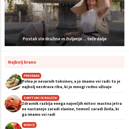
Postali ste družina in življenje ... teče dalje
Najbolj brano
PREHRANA
Polna je nevarnih toksinov, a jo imamo vsi radi: to je
najbolj nezdrava riba, ki jo mnogi redno uživajo
SIMPTOMI IN BOLEZNI
Zdravnik razbija enega največjih mitov: mastna jetra
ne nastanejo zaradi slanine, temveč zaradi živila, ki
ga imamo vsi radi
NOVICE