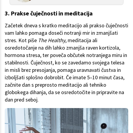
3. Prakse čuječnosti in meditacija
Začetek dneva s kratko meditacijo ali prakso čuječnosti
vam lahko pomaga doseči notranji mir in zmanjšati
stres. Kot piše
The Healthy
, meditacija ali
osredotočanje na dih lahko zmanjša raven kortizola,
hormona stresa, ter poveča občutek notranjega miru in
stabilnosti. Čuječnost, ko se zavedamo svojega telesa
in misli brez presojanja, pomaga uravnavati čustva in
izboljšati splošno dobrobit. Če imate 5–10 minut časa,
začnite dan s preprosto meditacijo ali tehniko
globokega dihanja, da se osredotočite in pripravite na
dan pred seboj.