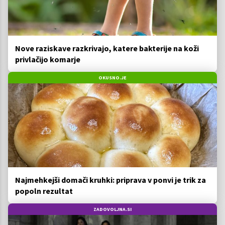
Nove raziskave razkrivajo, katere bakterije na koži
privlačijo komarje
OKUSNO.JE
Najmehkejši domači kruhki: priprava v ponvi je trik za
popoln rezultat
ZADOVOLJNA.SI