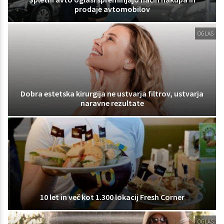
prodaje avtomobilov
OGLAS
Dobra estetska kirurgija ne ustvarja filtrov, ustvarja
naravne rezultate
10 let in več kot 1.300 lokacij Fresh Corner
OGLAS