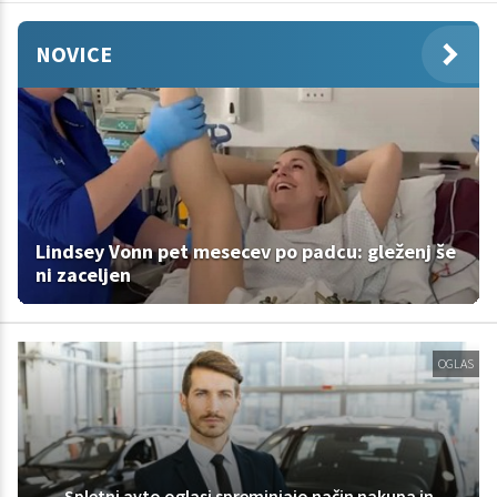
NOVICE
Lindsey Vonn pet mesecev po padcu: gleženj še
ni zaceljen
OGLAS
Spletni avto oglasi spreminjajo način nakupa in