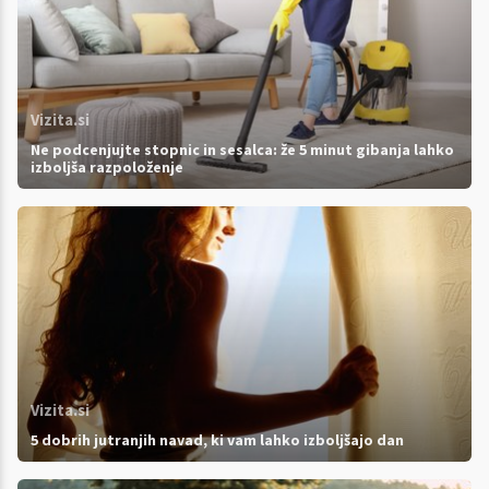
Vizita.si
Ne podcenjujte stopnic in sesalca: že 5 minut gibanja lahko
izboljša razpoloženje
Vizita.si
5 dobrih jutranjih navad, ki vam lahko izboljšajo dan