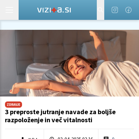
ZDRAVJE
3 preproste jutranje navade za boljše
razpoloženje in več vitalnosti
03. 04. 2025 03.16
0