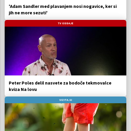
'Adam Sandler med plavanjem nosi nogavice, ker si
jih ne more sezuti'
TV ODDAJE
Peter Poles delil nasvete za bodoče tekmovalce
kviza Na lovu
VIZITA.SI