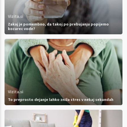
Vizita.si
Zakaj je pomembno, da takoj po prebujanju popijemo
kozarec vode?
Vizita.si
To preprosto dejanje lahko zniža stres v nekaj sekundah