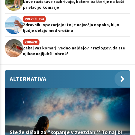
Nove raziskave razkrivajo, katere bakterije na koži
privlačijo komarje
PREVENTIVA
Zdravniki opozarjajo: to je največja napaka, ki jo
ljudje delajo med vročino
ZDRAVJE
Zakaj vas komarji vedno najdejo? 7 razlogov, da ste
njihov najljubši 'obrok'
ALTERNATIVA
Ste že slišali za "kopanje v zvezdah"? To naj bi