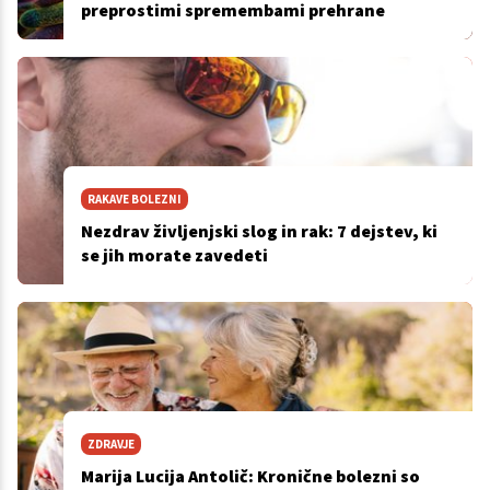
preprostimi spremembami prehrane
RAKAVE BOLEZNI
Nezdrav življenjski slog in rak: 7 dejstev, ki
se jih morate zavedeti
ZDRAVJE
Marija Lucija Antolič: Kronične bolezni so