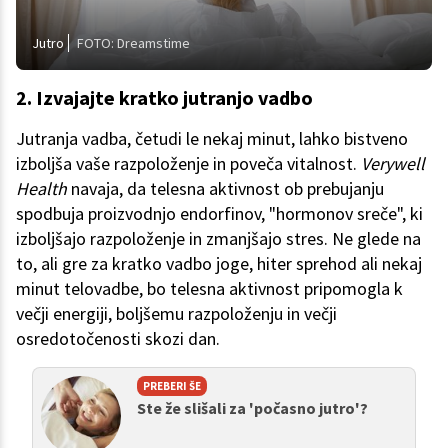
Jutro
FOTO: Dreamstime
2. Izvajajte kratko jutranjo vadbo
Jutranja vadba, četudi le nekaj minut, lahko bistveno
izboljša vaše razpoloženje in poveča vitalnost.
Verywell
Health
navaja, da telesna aktivnost ob prebujanju
spodbuja proizvodnjo endorfinov, "hormonov sreče", ki
izboljšajo razpoloženje in zmanjšajo stres. Ne glede na
to, ali gre za kratko vadbo joge, hiter sprehod ali nekaj
minut telovadbe, bo telesna aktivnost pripomogla k
večji energiji, boljšemu razpoloženju in večji
osredotočenosti skozi dan.
PREBERI ŠE
Ste že slišali za 'počasno jutro'?