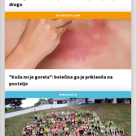
drugo
MOSKISVET.COM
"Koža mi je gorela": bolečina ga je priklenila na
posteljo
BIBALEZE.SI