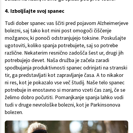
4. Izboljšajte svoj spanec
Tudi dober spanec vas ščiti pred pojavom Alzheimerjeve
bolezni, saj tako kot mini post omogoči čiščenje
možganov, ki ponoči odstranjujejo toksine. Poskušajte
ugotoviti, koliko spanja potrebujete, saj so potrebe
različne. Nekaterim resnično zadošča šest ur, drugi jih
potrebujejo devet. Naša družba je začela zaradi
spodbujanja produktivnosti spanec odrinjati na stranski
tir, ga predstavljati kot zapravljanje časa. A to nikakor
ni res, kot je pokazalo vse več študij. Naše telo spanec
potrebuje in enostavno si moramo vzeti čas zanj, če se
želimo dobro počutiti. Pomanjkanje spanja lahko vodi
tudi v druge nevrološke bolezni, kot je Parkinsonova
bolezen.