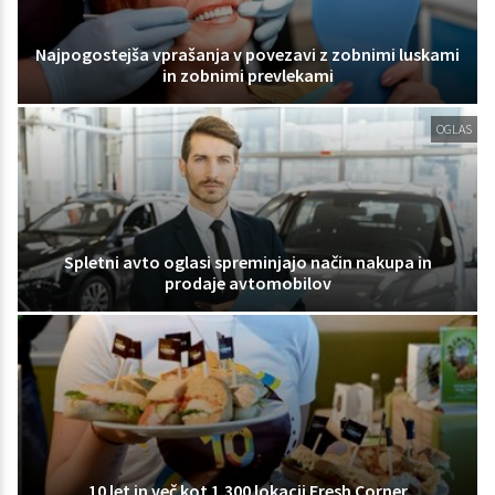
Najpogostejša vprašanja v povezavi z zobnimi luskami
in zobnimi prevlekami
OGLAS
Spletni avto oglasi spreminjajo način nakupa in
prodaje avtomobilov
10 let in več kot 1.300 lokacij Fresh Corner