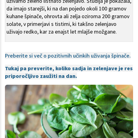
uživamo zeleno listnato zelenjavo. Študija je pokazala,
da imajo starejši, ki na dan pojedo okoli 100 gramov
kuhane špinače, ohrovta ali zelja oziroma 200 gramov
solate, v primerjavi s tistimi, ki takšno zelenjavo
uživajo redko, kar za enajst let mlajše možgane.
Preberite si več o pozitivnih učinkih uživanja špinače.
Tukaj pa preverite, koliko sadja in zelenjave je res
priporočljivo zaužiti na dan.