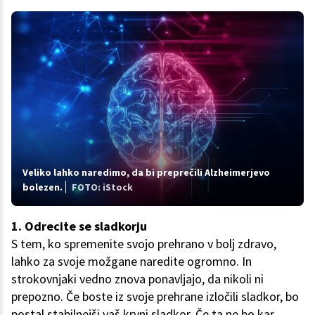
Veliko lahko naredimo, da bi preprečili Alzheimerjevo
bolezen.
FOTO: iStock
1. Odrecite se sladkorju
S tem, ko spremenite svojo prehrano v bolj zdravo,
lahko za svoje možgane naredite ogromno. In
strokovnjaki vedno znova ponavljajo, da nikoli ni
prepozno. Če boste iz svoje prehrane izločili sladkor, bo
postal stabilnejši vaš krvni sladkor. Če ta ne bo kar