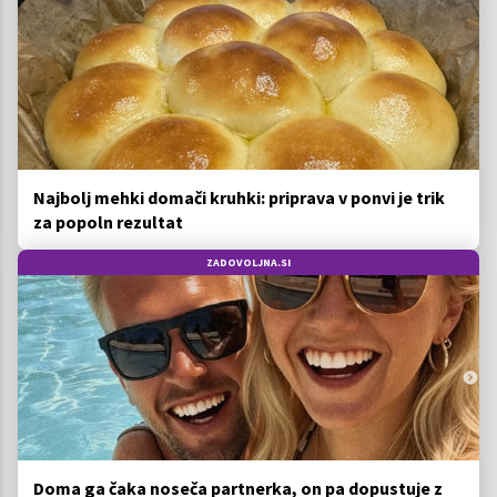
Najbolj mehki domači kruhki: priprava v ponvi je trik
za popoln rezultat
ZADOVOLJNA.SI
Doma ga čaka noseča partnerka, on pa dopustuje z