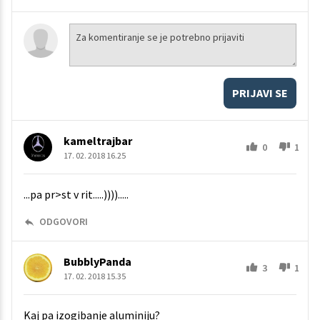
PRIJAVI SE
kameltrajbar
0
1
17. 02. 2018 16.25
...pa pr>st v rit.....)))).....
ODGOVORI
BubblyPanda
3
1
17. 02. 2018 15.35
Kaj pa izogibanje aluminiju?