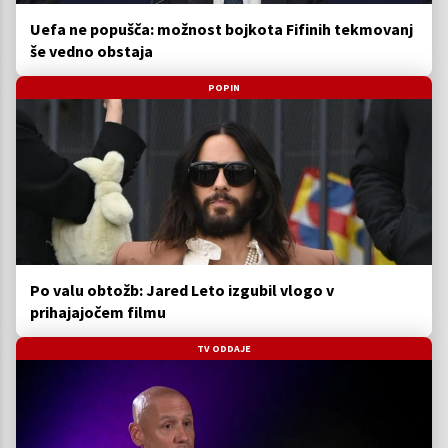
Uefa ne popušča: možnost bojkota Fifinih tekmovanj
še vedno obstaja
POPIN
Po valu obtožb: Jared Leto izgubil vlogo v
prihajajočem filmu
TV ODDAJE