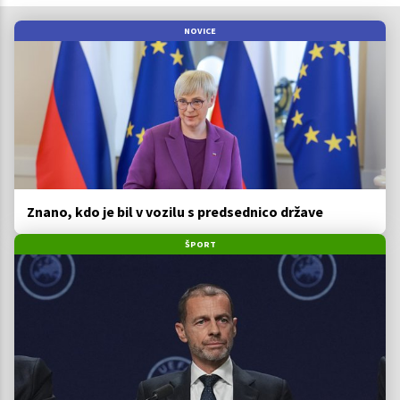
NOVICE
Znano, kdo je bil v vozilu s predsednico države
ŠPORT