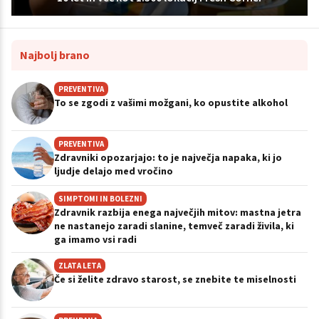
Najbolj brano
PREVENTIVA
To se zgodi z vašimi možgani, ko opustite alkohol
PREVENTIVA
Zdravniki opozarjajo: to je največja napaka, ki jo
ljudje delajo med vročino
SIMPTOMI IN BOLEZNI
Zdravnik razbija enega največjih mitov: mastna jetra
ne nastanejo zaradi slanine, temveč zaradi živila, ki
ga imamo vsi radi
ZLATA LETA
Če si želite zdravo starost, se znebite te miselnosti