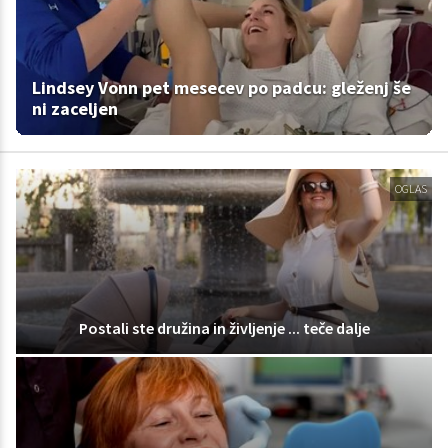
Lindsey Vonn pet mesecev po padcu: gleženj še
ni zaceljen
OGLAS
Postali ste družina in življenje ... teče dalje