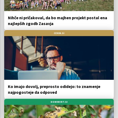
Nihče ni pričakoval, da bo majhen projekt postal ena
najlepših zgodb Zasavja
CEKIN.SI
Ko imajo dovolj, preprosto odidejo: to znamenje
najpogosteje da odpoved
DOMINVRT.SI