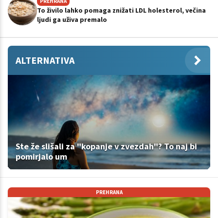
PREHRANA
To živilo lahko pomaga znižati LDL holesterol, večina
ljudi ga uživa premalo
ALTERNATIVA
Ste že slišali za "kopanje v zvezdah"? To naj bi
pomirjalo um
PREHRANA