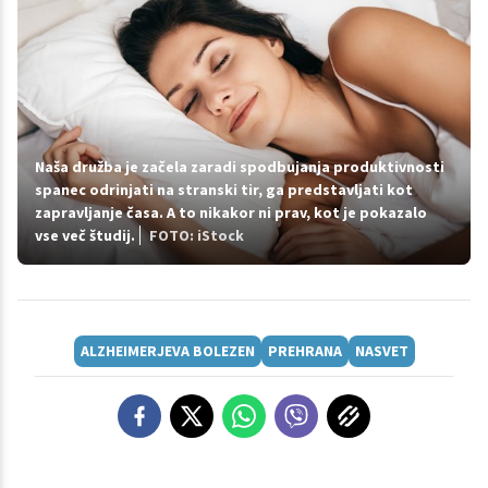
Naša družba je začela zaradi spodbujanja produktivnosti
spanec odrinjati na stranski tir, ga predstavljati kot
zapravljanje časa. A to nikakor ni prav, kot je pokazalo
vse več študij.
FOTO: iStock
ALZHEIMERJEVA BOLEZEN
PREHRANA
NASVET