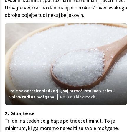
ovsenih kosmičih, polnozrnatih testeninah, rjavem rižu.
Uživajte večkrat na dan manjše obroke. Zraven vsakega
obroka pojejte tudi nekaj beljakovin.
Raje se odrecite sladkorju, saj preveč inzulina v telesu
vpliva tudi na možgane.
FOTO: Thinkstock
2. Gibajte se
Tri dni na teden se gibajte po trideset minut. To je
minimum, ki ga moramo narediti za svoje možgane.