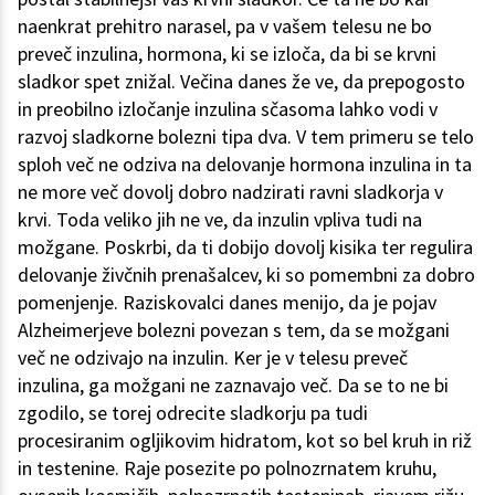
naenkrat prehitro narasel, pa v vašem telesu ne bo
preveč inzulina, hormona, ki se izloča, da bi se krvni
sladkor spet znižal. Večina danes že ve, da prepogosto
in preobilno izločanje inzulina sčasoma lahko vodi v
razvoj sladkorne bolezni tipa dva. V tem primeru se telo
sploh več ne odziva na delovanje hormona inzulina in ta
ne more več dovolj dobro nadzirati ravni sladkorja v
krvi. Toda veliko jih ne ve, da inzulin vpliva tudi na
možgane. Poskrbi, da ti dobijo dovolj kisika ter regulira
delovanje živčnih prenašalcev, ki so pomembni za dobro
pomenjenje. Raziskovalci danes menijo, da je pojav
Alzheimerjeve bolezni povezan s tem, da se možgani
več ne odzivajo na inzulin. Ker je v telesu preveč
inzulina, ga možgani ne zaznavajo več. Da se to ne bi
zgodilo, se torej odrecite sladkorju pa tudi
procesiranim ogljikovim hidratom, kot so bel kruh in riž
in testenine. Raje posezite po polnozrnatem kruhu,