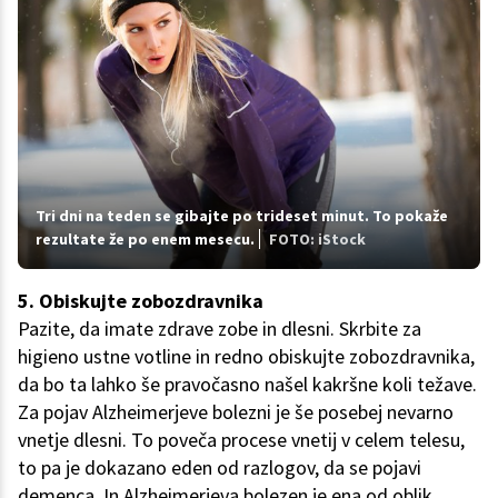
Tri dni na teden se gibajte po trideset minut. To pokaže
rezultate že po enem mesecu.
FOTO: iStock
5. Obiskujte zobozdravnika
Pazite, da imate zdrave zobe in dlesni. Skrbite za
higieno ustne votline in redno obiskujte zobozdravnika,
da bo ta lahko še pravočasno našel kakršne koli težave.
Za pojav Alzheimerjeve bolezni je še posebej nevarno
vnetje dlesni. To poveča procese vnetij v celem telesu,
to pa je dokazano eden od razlogov, da se pojavi
demenca. In Alzheimerjeva bolezen je ena od oblik