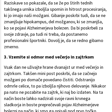
Raziskave so pokazale, da se že po štirih tednih
takšnega urnika izboljša spomin in hitrost procesiranja,
ki jo imajo naši možgani. Gibanje poskrbi tudi, da se ne
zmanjšuje hipokampus, del možganov, ki se zmanjša,
ko se pojavi Alzheimerjeva bolezen. Da bi poskrbeli za
svoje zdravje, pa tudi ni treba, da postanemo
profesionalni športniki. Dovolj je, da se redno gibamo
zmerno.
3. Vzemite si odmor med večerjo in zajtrkom
Vsak dan ne uživajte hrane dvanajst ur med večerjo in
zajtrkom. Takšen mini post poskrbi, da se začnejo
možgani po domače povedano čistiti. Odstranijo
odmrle celice, to pa izboljša njihovo delovanje. Nikakor
pa nato ne pozabite na zajtrk, ki naj bo izdaten. Na ta
način boste lahko nadzirali svoje ravni krvnega
sladkorja in boste preprečevali pojav Alzheimerjeve
bolezni na način, ki smo ga opisali pod prvo točko.