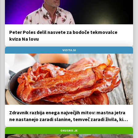
Peter Poles delil nasvete za bodoče tekmovalce
kviza Na lovu
VIZITA.SI
Zdravnik razbija enega največjih mitov: mastna jetra
ne nastanejo zaradi slanine, temveč zaradi živila, ki
ga imamo vsi radi
OKUSNO.JE