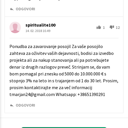
ODGOVORI
spiritualite100
1
12
14. 02. 2018 10.49
Ponudba za zavarovanje posojil Za vaše posojilo
zahteva za oživitev vaših dejavnosti, bodisi za izvedbo
projekta ali za nakup stanovanja ali pa potrebujete
denar iz drugih razlogov preveč. Strinjam se, da vam
bom pomagal pri znesku od 5000 do 10.000.000 € s
stopnjo 3% na leto in s trajanjem od 1 do 30 let. Prosim,
prosim kontaktirajte me za več informacij:
tmarjan24@gmail.com Whatsapp: +38651390291
ODGOVORI