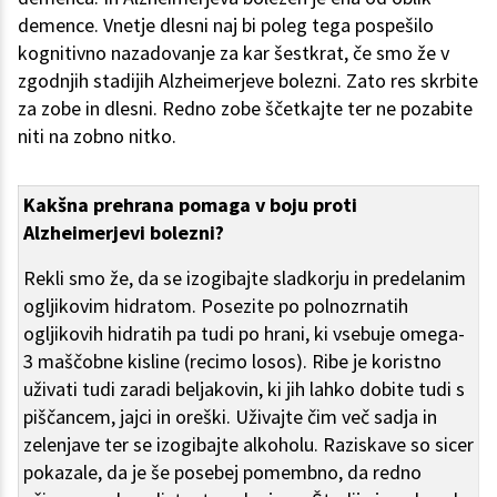
demence. Vnetje dlesni naj bi poleg tega pospešilo
kognitivno nazadovanje za kar šestkrat, če smo že v
zgodnjih stadijih Alzheimerjeve bolezni. Zato res skrbite
za zobe in dlesni. Redno zobe ščetkajte ter ne pozabite
niti na zobno nitko.
Kakšna prehrana pomaga v boju proti
Alzheimerjevi bolezni?
Rekli smo že, da se izogibajte sladkorju in predelanim
ogljikovim hidratom. Posezite po polnozrnatih
ogljikovih hidratih pa tudi po hrani, ki vsebuje omega-
3 maščobne kisline (recimo losos). Ribe je koristno
uživati tudi zaradi beljakovin, ki jih lahko dobite tudi s
piščancem, jajci in oreški. Uživajte čim več sadja in
zelenjave ter se izogibajte alkoholu. Raziskave so sicer
pokazale, da je še posebej pomembno, da redno