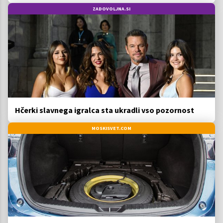
ZADOVOLJNA.SI
Hčerki slavnega igralca sta ukradli vso pozornost
MOSKISVET.COM