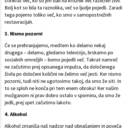
štirikrat več, ko so jim dali na krožnik več različnih živil.
Bolj kot so bila ta raznolika, več so ljudje pojedli. Zaradi
tega pojemo toliko več, ko smo v samopostrežnih
restavracijah.
3. Nismo pozorni
Če se prehranjujemo, medtem ko delamo nekaj
drugega – delamo, gledamo televizijo, brskamo po
socialnih omrežjih – bomo pojedli več. Takrat namreč
ne začutimo prej opisanega impulza, da določenega
živila po določeni količini ne želimo več jesti. Ker nismo
pozorni, tudi niti ne ugotovimo takoj, da smo že siti. In
to se sploh ne konča pri tem enem obroku! Ker našim
možganom ni prav dobro ostalo v spominu, da smo že
jedli, prej spet začutimo lakoto.
4. Alkohol
Alkohol zmanjša naš nadzor nad obnašanjem in poveča