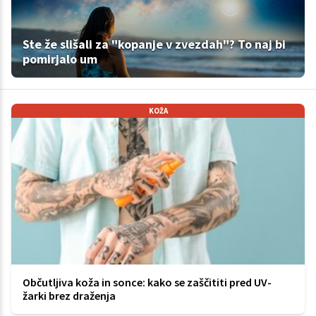
Ste že slišali za "kopanje v zvezdah"? To naj bi
pomirjalo um
KOŽA
Občutljiva koža in sonce: kako se zaščititi pred UV-
žarki brez draženja