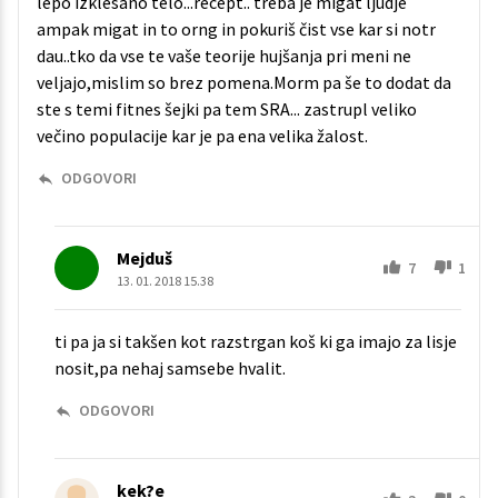
lepo izklesano telo...recept.. treba je migat ljudje
ampak migat in to orng in pokuriš čist vse kar si notr
dau..tko da vse te vaše teorije hujšanja pri meni ne
veljajo,mislim so brez pomena.Morm pa še to dodat da
ste s temi fitnes šejki pa tem SRA... zastrupl veliko
večino populacije kar je pa ena velika žalost.
ODGOVORI
Mejduš
7
1
13. 01. 2018 15.38
ti pa ja si takšen kot razstrgan koš ki ga imajo za lisje
nosit,pa nehaj samsebe hvalit.
ODGOVORI
kek?e