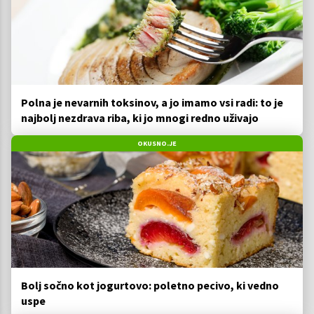
Polna je nevarnih toksinov, a jo imamo vsi radi: to je
najbolj nezdrava riba, ki jo mnogi redno uživajo
OKUSNO.JE
Bolj sočno kot jogurtovo: poletno pecivo, ki vedno
uspe