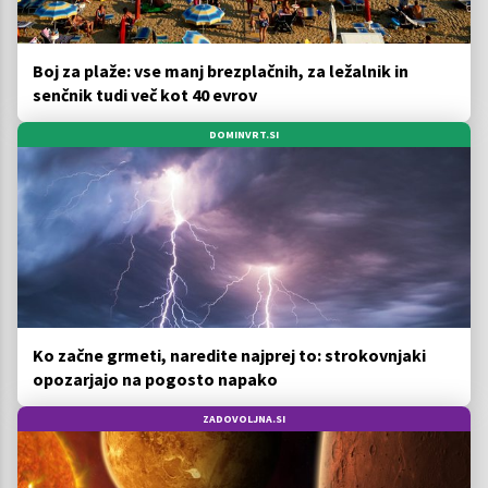
Boj za plaže: vse manj brezplačnih, za ležalnik in
senčnik tudi več kot 40 evrov
DOMINVRT.SI
Ko začne grmeti, naredite najprej to: strokovnjaki
opozarjajo na pogosto napako
ZADOVOLJNA.SI