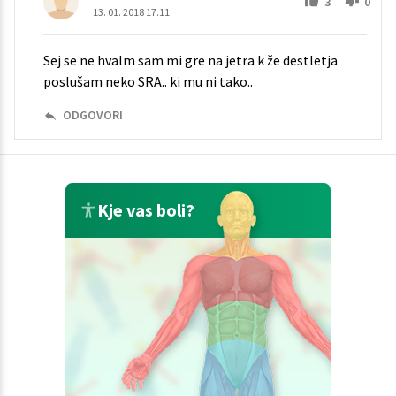
3
0
13. 01. 2018 17.11
Sej se ne hvalm sam mi gre na jetra k že destletja
poslušam neko SRA.. ki mu ni tako..
ODGOVORI
Kje vas boli?