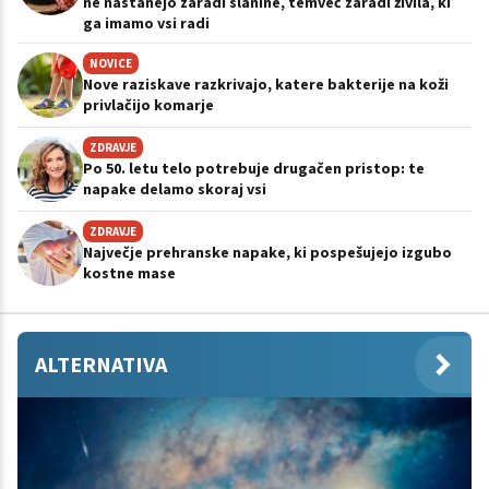
ne nastanejo zaradi slanine, temveč zaradi živila, ki
ga imamo vsi radi
NOVICE
Nove raziskave razkrivajo, katere bakterije na koži
privlačijo komarje
ZDRAVJE
Po 50. letu telo potrebuje drugačen pristop: te
napake delamo skoraj vsi
ZDRAVJE
Največje prehranske napake, ki pospešujejo izgubo
kostne mase
ALTERNATIVA