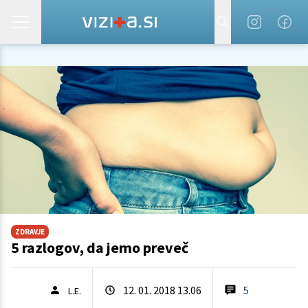
ZDRAVJE
5 razlogov, da jemo preveč
12. 01. 2018 13.06
5
L.E.