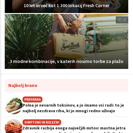
10 let in več kot 1.300 lokacij Fresh Corner
OGLAS
3 modne kombinacije, v katerih nosimo torbe za plažo
Najbolj brano
PREHRANA
Polna je nevarnih toksinov, a jo imamo vsi radi: to je
najbolj nezdrava riba, ki jo mnogi redno uživajo
SIMPTOMI IN BOLEZNI
Zdravnik razbija enega največjih mitov: mastna jetra