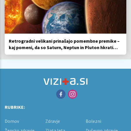
Retrogradni velikani prinašajo pomembne premike –
kaj pomeni, da so Saturn, Neptun in Pluton hkrati
retrogradni?
RUBRIKE:
Domov
Zdravje
Bolezni
Žensko zdravje
Zlata leta
Duševno zdravje