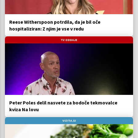
Reese Witherspoon potrdila, da je bil oče
hospitaliziran: Z njim je vse v redu
TV ODDAJE
Peter Poles delil nasvete za bodoče tekmovalce
kviza Na lovu
VIZITA.SI