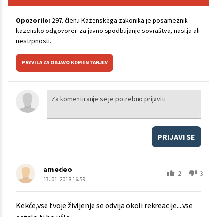
Opozorilo:
297. členu Kazenskega zakonika je posameznik
kazensko odgovoren za javno spodbujanje sovraštva, nasilja ali
nestrpnosti.
PRAVILA ZA OBJAVO KOMENTARJEV
PRIJAVI SE
amedeo
2
3
13. 01. 2018 16.59
Kekče,vse tvoje življenje se odvija okoli rekreacije....vse