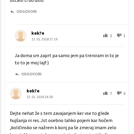
ostalo ti bo ušlo.
ODGOVORI
kek?e
2
1
13. 01. 2018 17.19
Ja doma sm zaprt pa samo jem pa treniram in to je
to to je moj lajf:)
ODGOVORI
kek?e
7
3
13. 01. 2018 14.58
Dejte nehat že s tem zavajanjem ker vse to glede
hujšanja ni res..Jst osebno lahko pojem kar hočem
,količinsko se nažrem k konj pa še zmeraj imam zelo