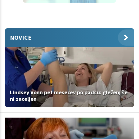
NOVICE
Lindsey Vonn pet mesecev po padcu: gleženj še
ni zaceljen