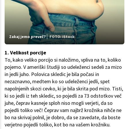
Zakaj jemo preveč?
FOTO: iStock
1. Velikost porcije
To, kako veliko porcijo si naložimo, vpliva na to, koliko
pojemo. V ameriški študiji so udeleženci sedeli za mizo
in jedli juho. Polovica skledic je bila počasi in
nezaznavno, medtem ko so udeleženci jedli, spet
napolnjenih skozi cevko, ki je bila skrita pod mizo. Tisti,
ki so jedli iz teh skledic, so pojedli za 73 odstotkov več
juhe, čeprav kasneje sploh niso mogli verjeti, da so
pojedli toliko več! Čeprav vam najbrž krožnika nihče ne
bo na skrivaj polnil, je dobro, da se zavedate, da boste
verjetno pojedli toliko, kot bo na vašem krožniku.