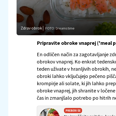
Zdrav obrok
FOTO: Dreamstime
Pripravite obroke vnaprej ('meal p
En odličen način za zagotavljanje zdr
obrokov vnaprej. Ko enkrat tedensko 
teden uživate v hranljivih obrokih, n
obroki lahko vključujejo pečeno pišč
krompirje ali solate, ki jih lahko pr
obroke vnaprej, jih shranite v ločen
čas in zmanjšalo potrebo po hitrih n
PREBERI ŠE