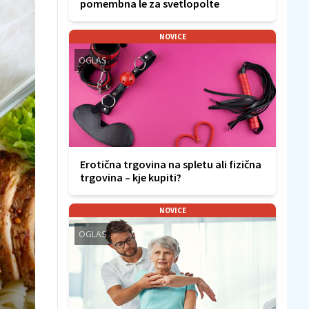
pomembna le za svetlopolte
NOVICE
OGLAS
Erotična trgovina na spletu ali fizična
trgovina – kje kupiti?
NOVICE
OGLAS