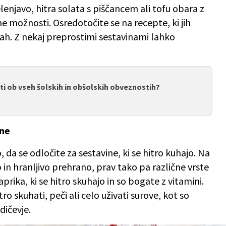
enjavo, hitra solata s piščancem ali tofu obara z
 možnosti. Osredotočite se na recepte, ki jih
ah. Z nekaj preprostimi sestavinami lahko
i ob vseh šolskih in obšolskih obveznostih?
ine
 da se odločite za sestavine, ki se hitro kuhajo. Na
ro in hranljivo prehrano, prav tako pa različne vrste
prika, ki se hitro skuhajo in so bogate z vitamini.
tro skuhati, peči ali celo uživati surove, kot so
dičevje.