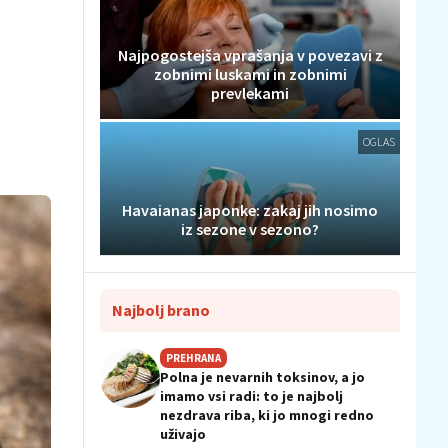
Najpogostejša vprašanja v povezavi z
zobnimi luskami in zobnimi
prevlekami
OGLAS
Havaianas japonke: zakaj jih nosimo
iz sezone v sezono?
Najbolj brano
PREHRANA
Polna je nevarnih toksinov, a jo
imamo vsi radi: to je najbolj
nezdrava riba, ki jo mnogi redno
uživajo