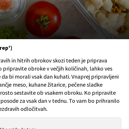
rep')
avih in hitrih obrokov skozi teden je priprava
pripravite obroke v večjih količinah, lahko ves
e da bi morali vsak dan kuhati. Vnaprej pripravljeni
ančje meso, kuhane žitarice, pečene sladke
eprosto sestavite ob vsakem obroku. Ko pripravite
e posode za vsak dan v tednu. To vam bo prihranilo
ezdravih odločitvah.