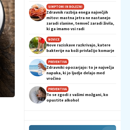
SIMPTOMI IN BOLEZNI
Zdravnik razbija enega največjih
mitov: mastna jetra ne nastanejo
zaradi slanine, temveč zaradi živila,
ki ga imamo vsi radi
NOVICE
Nove raziskave razkrivajo, katere
bakterije na koži privlačijo komarje
PREVENTIVA
Zdravniki opozarjajo: to je največja
napaka, ki jo ljudje delajo med
vročino
PREVENTIVA
To se zgodi z vašimi možgani, ko
opustite alkohol