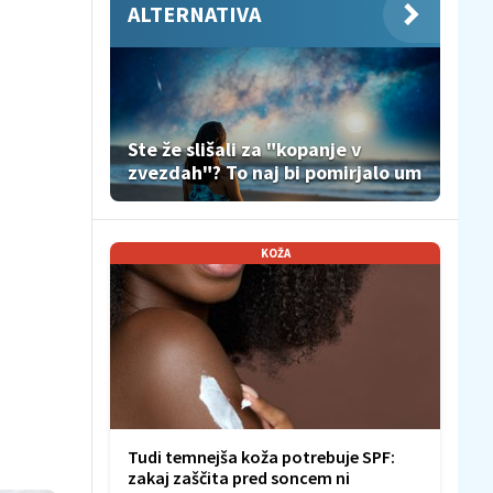
ALTERNATIVA
Ste že slišali za "kopanje v
zvezdah"? To naj bi pomirjalo um
KOŽA
Tudi temnejša koža potrebuje SPF:
zakaj zaščita pred soncem ni