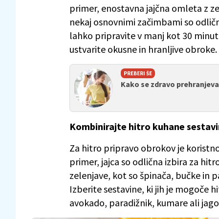
primer, enostavna jajčna omleta z zel
nekaj osnovnimi začimbami so odlične
lahko pripravite v manj kot 30 minut
ustvarite okusne in hranljive obroke.
PREBERI ŠE
Kako se zdravo prehranjevat
Kombinirajte hitro kuhane sestav
Za hitro pripravo obrokov je koristno,
primer, jajca so odlična izbira za hit
zelenjave, kot so špinača, bučke in pa
Izberite sestavine, ki jih je mogoče hi
avokado, paradižnik, kumare ali jago