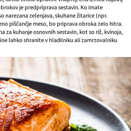
 obrokov je predpriprava sestavin. Ko imate
so narezana zelenjava, skuhane žitarice (npr.
ečeno piščančje meso, bo priprava obroka zelo hitra.
za kuhanje osnovnih sestavin, kot so riž, kvinoja,
ine lahko shranite v hladilniku ali zamrzovalniku