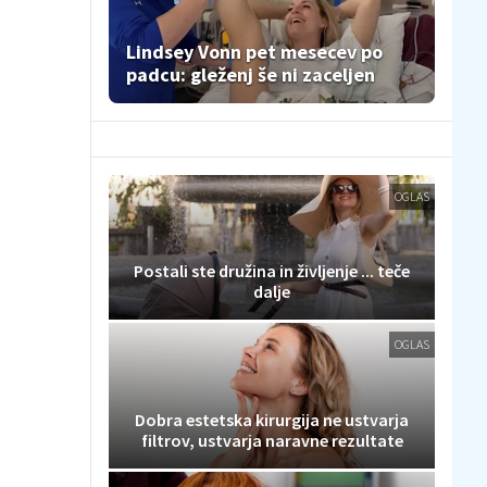
Lindsey Vonn pet mesecev po
padcu: gleženj še ni zaceljen
OGLAS
Postali ste družina in življenje ... teče
dalje
OGLAS
Dobra estetska kirurgija ne ustvarja
filtrov, ustvarja naravne rezultate