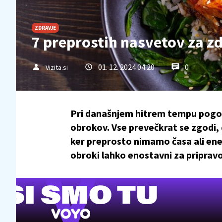
ZDRAVJE
7 preprostih nasvetov za z
01. 12. 2024 04.20
0
Vizita.si
Pri današnjem hitrem tempu pogos
obrokov. Vse prevečkrat se zgodi, 
ker preprosto nimamo časa ali ener
obroki lahko enostavni za priprav