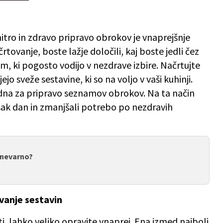
ro in zdravo pripravo obrokov je vnaprejšnje
tovanje, boste lažje določili, kaj boste jedli čez
am, ki pogosto vodijo v nezdrave izbire. Načrtujte
ejo sveže sestavine, ki so na voljo v vaši kuhinji.
dna za pripravo seznamov obrokov. Na ta način
i vsak dan in zmanjšali potrebo po nezdravih
o nevarno?
evanje sestavin
i, lahko veliko opravite vnaprej. Ena izmed najbolj