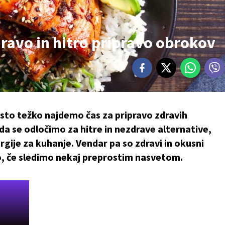
dravo in hitro pripravo obrokov
to težko najdemo čas za pripravo zdravih
da se odločimo za hitre in nezdrave alternative,
gije za kuhanje. Vendar pa so zdravi in okusni
o, če sledimo nekaj preprostim nasvetom.