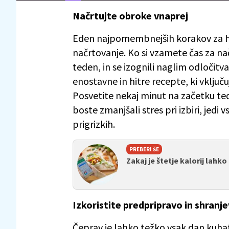
Načrtujte obroke vnaprej
Eden najpomembnejših korakov za hit
načrtovanje. Ko si vzamete čas za načr
teden, in se izognili naglim odločitv
enostavne in hitre recepte, ki vključuj
Posvetite nekaj minut na začetku te
boste zmanjšali stres pri izbiri, jed
prigrizkih.
PREBERI ŠE
Zakaj je štetje kalorij lahk
Izkoristite predpripravo in shranj
Čeprav je lahko težko vsak dan kuhat