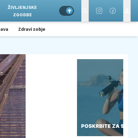
ŽIVLJENJSKE
ZGODBE
bava
Zdravi zobje