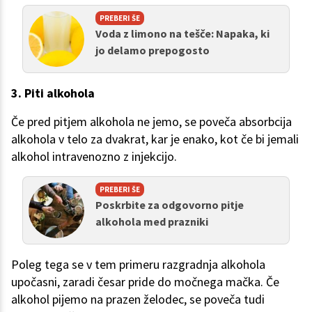
PREBERI ŠE
Voda z limono na tešče: Napaka, ki
jo delamo prepogosto
3. Piti alkohola
Če pred pitjem alkohola ne jemo, se poveča absorbcija
alkohola v telo za dvakrat, kar je enako, kot če bi jemali
alkohol intravenozno z injekcijo.
PREBERI ŠE
Poskrbite za odgovorno pitje
alkohola med prazniki
Poleg tega se v tem primeru razgradnja alkohola
upočasni, zaradi česar pride do močnega mačka. Če
alkohol pijemo na prazen želodec, se poveča tudi