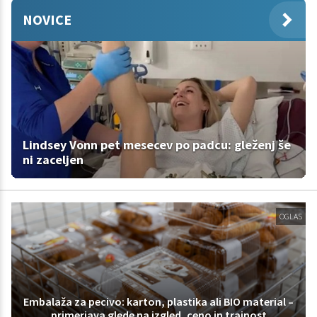
NOVICE
Lindsey Vonn pet mesecev po padcu: gleženj še
ni zaceljen
OGLAS
Embalaža za pecivo: karton, plastika ali BIO material –
primerjava glede na izgled, ceno in trajnost