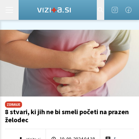
ZDRAVJE
8 stvari, ki jih ne bi smeli početi na prazen
želodec
19. 09. 2024 04.18
5