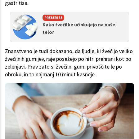
gastritisa.
PREBERI ŠE
Kako žvečilke učinkujejo na naše
telo?
Znanstveno je tudi dokazano, da ljudje, ki žvečijo veliko
žvečilnih gumijev, raje posežejo po hitri prehrani kot po
zelenjavi. Prav zato si žvečilni gumi privoščite le po
obroku, in to najmanj 10 minut kasneje.