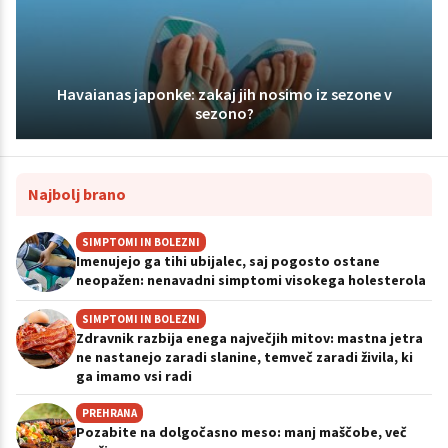
Havaianas japonke: zakaj jih nosimo iz sezone v
sezono?
Najbolj brano
SIMPTOMI IN BOLEZNI
Imenujejo ga tihi ubijalec, saj pogosto ostane
neopažen: nenavadni simptomi visokega holesterola
SIMPTOMI IN BOLEZNI
Zdravnik razbija enega največjih mitov: mastna jetra
ne nastanejo zaradi slanine, temveč zaradi živila, ki
ga imamo vsi radi
PREHRANA
Pozabite na dolgočasno meso: manj maščobe, več