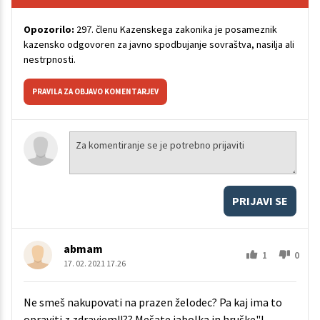
Opozorilo:
297. členu Kazenskega zakonika je posameznik
kazensko odgovoren za javno spodbujanje sovraštva, nasilja ali
nestrpnosti.
PRAVILA ZA OBJAVO KOMENTARJEV
PRIJAVI SE
abmam
1
0
17. 02. 2021 17.26
Ne smeš nakupovati na prazen želodec? Pa kaj ima to
opraviti z zdravjem!!?? Mešate jabolka in hruške"!