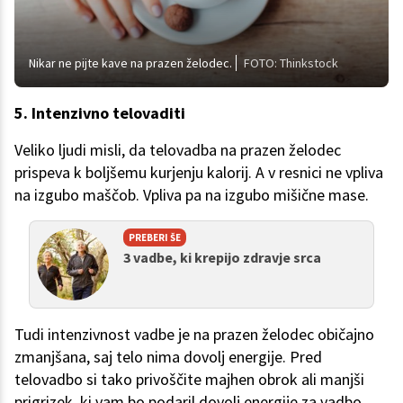
Nikar ne pijte kave na prazen želodec.
FOTO: Thinkstock
5. Intenzivno telovaditi
Veliko ljudi misli, da telovadba na prazen želodec
prispeva k boljšemu kurjenju kalorij. A v resnici ne vpliva
na izgubo maščob. Vpliva pa na izgubo mišične mase.
PREBERI ŠE
3 vadbe, ki krepijo zdravje srca
Tudi intenzivnost vadbe je na prazen želodec običajno
zmanjšana, saj telo nima dovolj energije. Pred
telovadbo si tako privoščite majhen obrok ali manjši
prigrizek, ki vam bo podaril dovolj energije za vadbo.