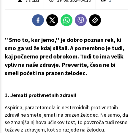
Vizita.si
''Smo to, kar jemo,'' je dobro poznan rek, ki
smo ga vsi že kdaj slišali. A pomembno je tudi,
kaj počnemo pred obrokom. Tudi to ima velik
vpliv na naše zdravje. Preverite, česa ne bi
smeli početi na prazen želodec.
1. Jemati protivnetnih zdravil
Aspirina, paracetamola in nesteroidnih protivnetnih
zdravil ne smete jemati na prazen želodec. Ne samo, da
se zmanjša njihova učinkovitost, to povzroča tudi resne
težave z zdravjem, kot so razjede na želodcu.