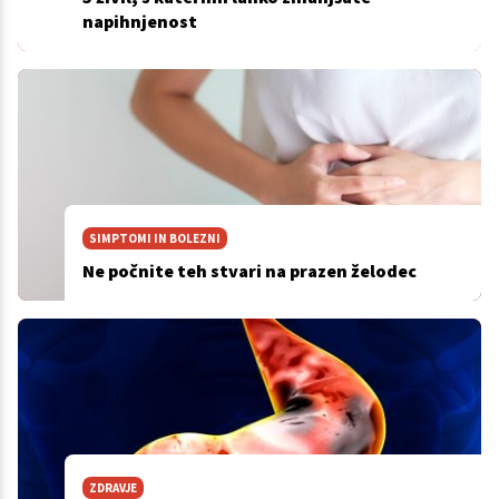
napihnjenost
SIMPTOMI IN BOLEZNI
Ne počnite teh stvari na prazen želodec
ZDRAVJE