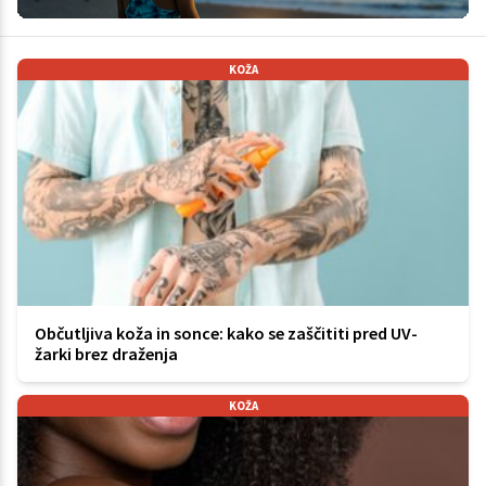
KOŽA
Občutljiva koža in sonce: kako se zaščititi pred UV-
žarki brez draženja
KOŽA