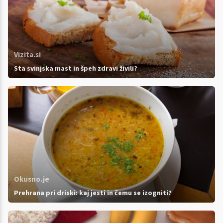
Vizita.si
Sta svinjska mast in špeh zdravi živili?
Okusno.je
Prehrana pri driski: kaj jesti in čemu se izogniti?