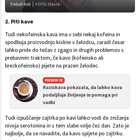
Trebuh boli
FOTO: iStock
2. Piti kave
Tudi nekofeinska kava ima v sebi nekaj kofeina in
spodbuja proizvodnjo kisline v želodcu, zaradi česar
lahko pride do težav z zgago in drugih problemov s
prebavnim traktom, če kavo (kofeinsko ali
brezkofeinsko) pijete na prazen želodec.
PREBERI ŠE
Raziskava pokazala, da lahko kava
podaljšuje življenje in pomaga pri
vadbi
Tudi izpuščanje zajtrka po kavi lahko vodi do znižanja
nivoja serotonina in s tem slabe volje čez dan. Zato je
najbolje, da se navadite, da kavo spijete po zajtrku.