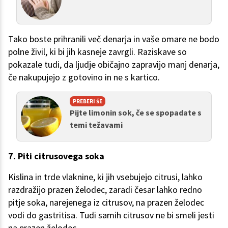
Tako boste prihranili več denarja in vaše omare ne bodo
polne živil, ki bi jih kasneje zavrgli. Raziskave so
pokazale tudi, da ljudje običajno zapravijo manj denarja,
če nakupujejo z gotovino in ne s kartico.
PREBERI ŠE
Pijte limonin sok, če se spopadate s
temi težavami
7. Piti citrusovega soka
Kislina in trde vlaknine, ki jih vsebujejo citrusi, lahko
razdražijo prazen želodec, zaradi česar lahko redno
pitje soka, narejenega iz citrusov, na prazen želodec
vodi do gastritisa. Tudi samih citrusov ne bi smeli jesti
na prazen želodec.