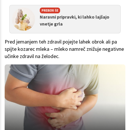
PREBERI ŠE
Naravni pripravki, ki lahko lajšajo
vnetje grla
Pred jemanjem teh zdravil pojejte lahek obrok ali pa
spijte kozarec mleka – mleko namreč znižuje negativne
učinke zdravil na želodec.