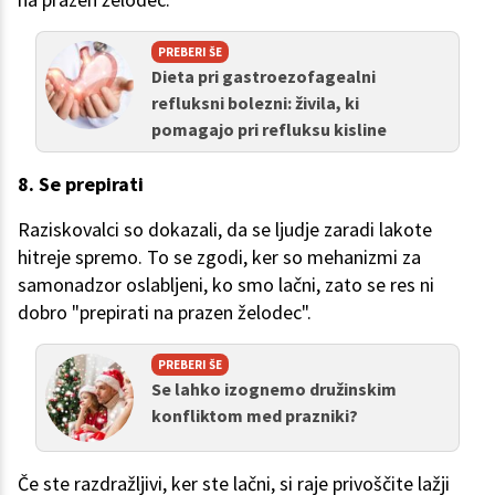
PREBERI ŠE
Dieta pri gastroezofagealni
refluksni bolezni: živila, ki
pomagajo pri refluksu kisline
8. Se prepirati
Raziskovalci so dokazali, da se ljudje zaradi lakote
hitreje spremo. To se zgodi, ker so mehanizmi za
samonadzor oslabljeni, ko smo lačni, zato se res ni
dobro "prepirati na prazen želodec".
PREBERI ŠE
Se lahko izognemo družinskim
konfliktom med prazniki?
Če ste razdražljivi, ker ste lačni, si raje privoščite lažji