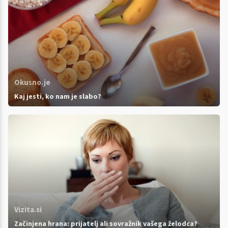
Okusno.je
Kaj jesti, ko nam je slabo?
Vizita.si
Začinjena hrana: prijatelj ali sovražnik vašega želodca?