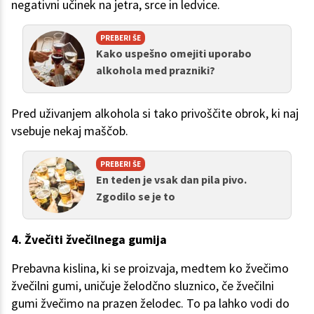
negativni učinek na jetra, srce in ledvice.
PREBERI ŠE
Kako uspešno omejiti uporabo
alkohola med prazniki?
Pred uživanjem alkohola si tako privoščite obrok, ki naj
vsebuje nekaj maščob.
PREBERI ŠE
En teden je vsak dan pila pivo.
Zgodilo se je to
4. Žvečiti žvečilnega gumija
Prebavna kislina, ki se proizvaja, medtem ko žvečimo
žvečilni gumi, uničuje želodčno sluznico, če žvečilni
gumi žvečimo na prazen želodec. To pa lahko vodi do