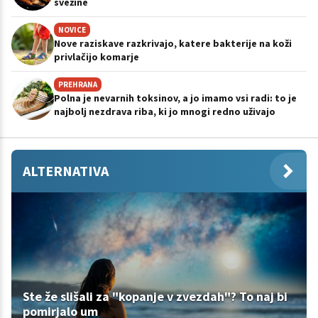
svežine
NOVICE
Nove raziskave razkrivajo, katere bakterije na koži
privlačijo komarje
PREHRANA
Polna je nevarnih toksinov, a jo imamo vsi radi: to je
najbolj nezdrava riba, ki jo mnogi redno uživajo
ALTERNATIVA
Ste že slišali za "kopanje v zvezdah"? To naj bi
pomirjalo um