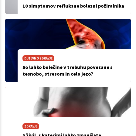
10 simptomov refluksne bolezni požiralnika
DUŠEVNO ZDRAVJE
So lahko bolečine v trebuhu povezane s
tesnobo, stresom in celo jezo?
ZDRAVJE
5 živil, s katerimi lahko zmanjšate