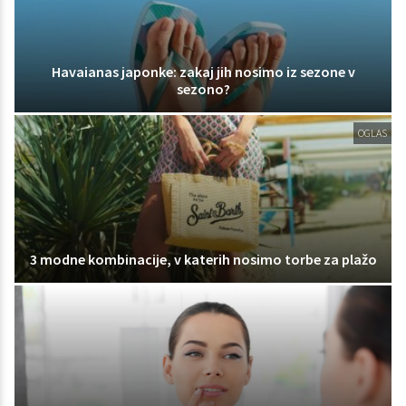
Havaianas japonke: zakaj jih nosimo iz sezone v
sezono?
OGLAS
3 modne kombinacije, v katerih nosimo torbe za plažo