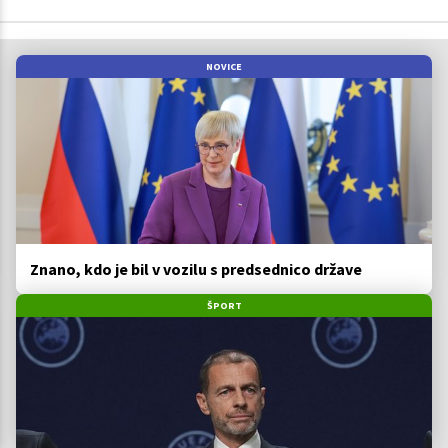
NOVICE
Znano, kdo je bil v vozilu s predsednico države
ŠPORT