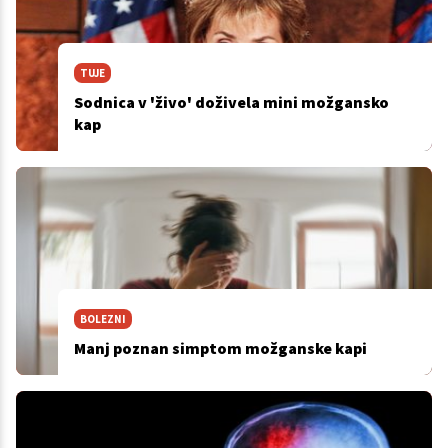
TUJE
Sodnica v 'živo' doživela mini možgansko
kap
BOLEZNI
Manj poznan simptom možganske kapi