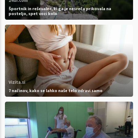
24ur.com
Športnik in reševalec, ki ga je nesreča prikovala na
posteljo, spet vozi kolo
Vizita.si
7 načinov, kako se lahko naše telo zdravi samo