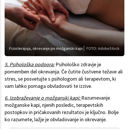
Fizioterapija, okrevanje po možganski kapi
FOTO: AdobeStock
5. Psihološka podpora:
Psihološko zdravje je
pomemben del okrevanja. Če čutite čustvene težave ali
stres, se posvetujte s psihologom ali terapevtom, ki
vam lahko pomaga obvladovati te izzive.
6. Izobraževanje o možganski kapi:
Razumevanje
možganske kapi, njenih posledic, terapevtskih
postopkov in pričakovanih rezultatov je ključno. Bolje
ko razumete, lažje je obvladovanje in okrevanje.