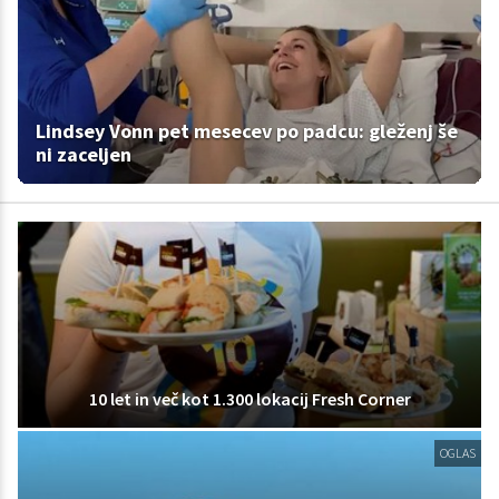
Lindsey Vonn pet mesecev po padcu: gleženj še
ni zaceljen
10 let in več kot 1.300 lokacij Fresh Corner
OGLAS