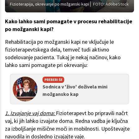
Fizioterapija, okrevanje po možganski kapi
FOTO: AdobeStock
Kako lahko sami pomagate v procesu rehabilitacije
po možganski kapi?
Rehabilitacija po možganski kapi ne vključuje le
fizioterapevtskega dela, temveč tudi aktivno
sodelovanje pacienta. Tukaj je nekaj načinov, kako
lahko sami pomagate pri okrevanju:
PREBERI ŠE
Sodnica v 'živo' doživela mini
možgansko kap
1. Izvajanje vaj doma:
Fizioterapevt bo pripravili načrt
vaj, ki jih lahko izvajate doma. Redna vadba je ključna
za izboljšanje mišične moči in mobilnosti. Upoštevajte
navodila in dosledno izvajajte vaje.