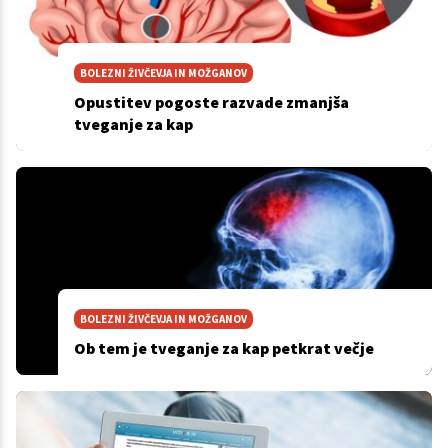
BOLEZNI ŽIVČEVJA IN MOŽGANOV
Opustitev pogoste razvade zmanjša
tveganje za kap
BOLEZNI ŽIVČEVJA IN MOŽGANOV
Ob tem je tveganje za kap petkrat večje