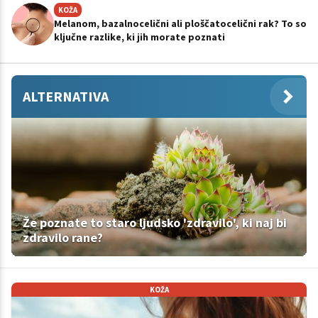
KOŽA
Melanom, bazalnocelični ali ploščatocelični rak? To so
ključne razlike, ki jih morate poznati
ALTERNATIVA
Že poznate to staro ljudsko 'zdravilo', ki naj bi
zdravilo rane?
KOŽA