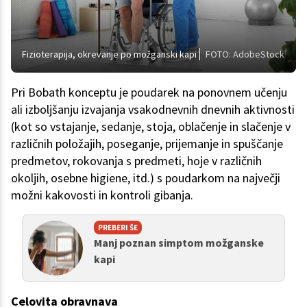
Fizioterapija, okrevanje po možganski kapi
FOTO: AdobeStock
Pri Bobath konceptu je poudarek na ponovnem učenju
ali izboljšanju izvajanja vsakodnevnih dnevnih aktivnosti
(kot so vstajanje, sedanje, stoja, oblačenje in slačenje v
različnih položajih, poseganje, prijemanje in spuščanje
predmetov, rokovanja s predmeti, hoje v različnih
okoljih, osebne higiene, itd.) s poudarkom na največji
možni kakovosti in kontroli gibanja.
PREBERI ŠE
Manj poznan simptom možganske
kapi
Celovita obravnava