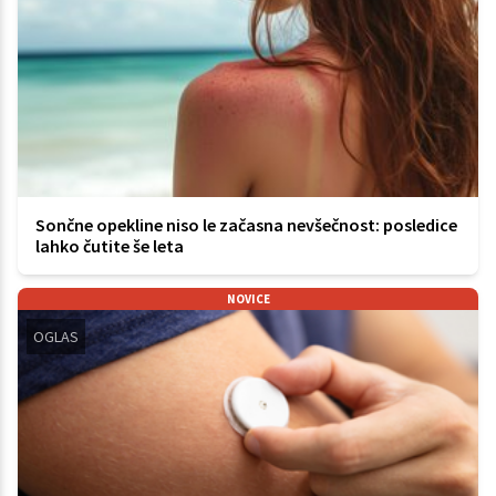
Sončne opekline niso le začasna nevšečnost: posledice
lahko čutite še leta
NOVICE
OGLAS