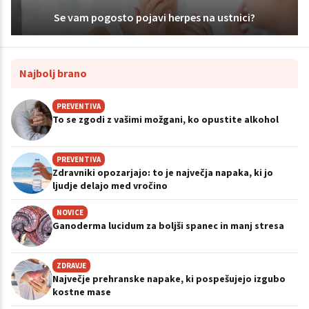
Se vam pogosto pojavi herpes na ustnici?
Najbolj brano
PREVENTIVA
To se zgodi z vašimi možgani, ko opustite alkohol
PREVENTIVA
Zdravniki opozarjajo: to je največja napaka, ki jo
ljudje delajo med vročino
NOVICE
Ganoderma lucidum za boljši spanec in manj stresa
ZDRAVJE
Največje prehranske napake, ki pospešujejo izgubo
kostne mase