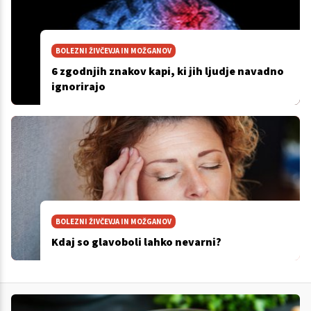
BOLEZNI ŽIVČEVJA IN MOŽGANOV
6 zgodnjih znakov kapi, ki jih ljudje navadno
ignorirajo
BOLEZNI ŽIVČEVJA IN MOŽGANOV
Kdaj so glavoboli lahko nevarni?