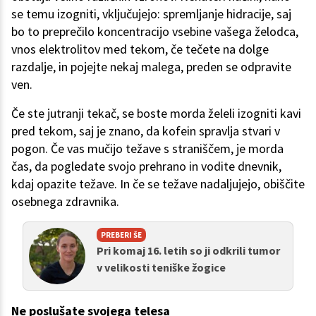
se temu izogniti, vključujejo: spremljanje hidracije, saj
bo to preprečilo koncentracijo vsebine vašega želodca,
vnos elektrolitov med tekom, če tečete na dolge
razdalje, in pojejte nekaj malega, preden se odpravite
ven.
Če ste jutranji tekač, se boste morda želeli izogniti kavi
pred tekom, saj je znano, da kofein spravlja stvari v
pogon. Če vas mučijo težave s straniščem, je morda
čas, da pogledate svojo prehrano in vodite dnevnik,
kdaj opazite težave. In če se težave nadaljujejo, obiščite
osebnega zdravnika.
PREBERI ŠE
Pri komaj 16. letih so ji odkrili tumor
v velikosti teniške žogice
Ne poslušate svojega telesa