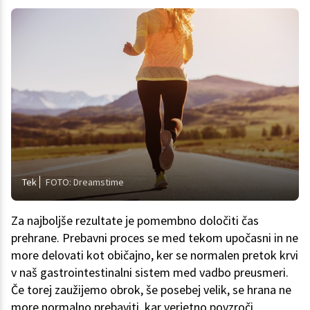
Tek
FOTO: Dreamstime
Za najboljše rezultate je pomembno določiti čas
prehrane. Prebavni proces se med tekom upočasni in ne
more delovati kot običajno, ker se normalen pretok krvi
v naš gastrointestinalni sistem med vadbo preusmeri.
Če torej zaužijemo obrok, še posebej velik, se hrana ne
more normalno prebaviti, kar verjetno povzroči