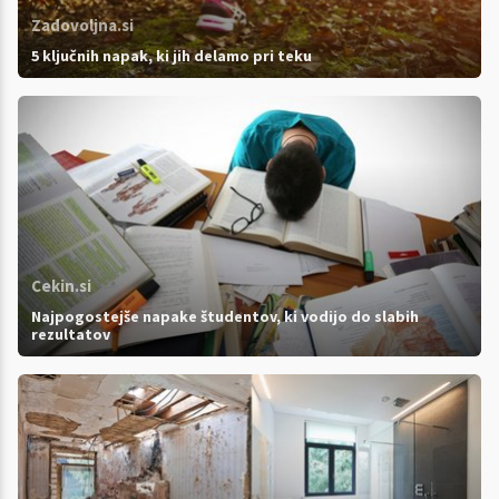
Zadovoljna.si
5 ključnih napak, ki jih delamo pri teku
Cekin.si
Najpogostejše napake študentov, ki vodijo do slabih
rezultatov