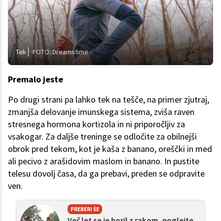
Tek
FOTO: Dreamstime
Premalo jeste
Po drugi strani pa lahko tek na tešče, na primer zjutraj,
zmanjša delovanje imunskega sistema, zviša raven
stresnega hormona kortizola in ni priporočljiv za
vsakogar. Za daljše treninge se odločite za obilnejši
obrok pred tekom, kot je kaša z banano, oreščki in med
ali pecivo z arašidovim maslom in banano. In pustite
telesu dovolj časa, da ga prebavi, preden se odpravite
ven.
PREBERI ŠE
Več let se je boril z rakom, poglejte