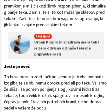
premikanje mišic skozi širok razpon gibanja, ki simulira
gibanje teka. Zamislite si to kot mazanje sklepov pred
tekom. Začnite s temi šestimi vajami za ogrevanje, ki
jih lahko izvajate pred vsakim tekom.
PREBERI ŠE
Urban Praprotnik: Zdrava mera teka
je zelo odvisna od naše telesne
pripravljenosti
Jeste preveč
To bi se moralo zdeti očitno, vendar je treba ponoviti:
izogibajte se obilnemu obroku pred ali po teku. Vsi smo
že slišali za pomen polnjenja z ogljikovimi hidrati za
tekače, toda velik krožnik špagetov in mesnih kroglic,
čeprav je poln številnih potrebnih hranil, ne bo dobro
sedel v vašem želodcu.