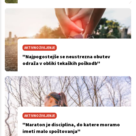
AKTIVNO ŽIVLJENJE
''Najpogostejše se neustrezna obutev
odraža v obliki tekaških poškodb''
AKTIVNO ŽIVLJENJE
''Maraton je disciplina, do katere moramo
imeti malo spoštovanja''