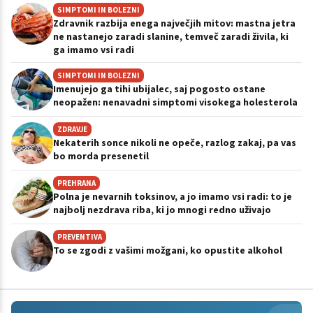
SIMPTOMI IN BOLEZNI
Zdravnik razbija enega največjih mitov: mastna jetra
ne nastanejo zaradi slanine, temveč zaradi živila, ki
ga imamo vsi radi
SIMPTOMI IN BOLEZNI
Imenujejo ga tihi ubijalec, saj pogosto ostane
neopažen: nenavadni simptomi visokega holesterola
ZDRAVJE
Nekaterih sonce nikoli ne opeče, razlog zakaj, pa vas
bo morda presenetil
PREHRANA
Polna je nevarnih toksinov, a jo imamo vsi radi: to je
najbolj nezdrava riba, ki jo mnogi redno uživajo
PREVENTIVA
To se zgodi z vašimi možgani, ko opustite alkohol