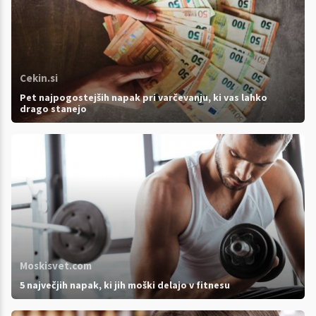
Cekin.si
Pet najpogostejših napak pri varčevanju, ki vas lahko
drago stanejo
Moskisvet.com
5 največjih napak, ki jih moški delajo v fitnesu