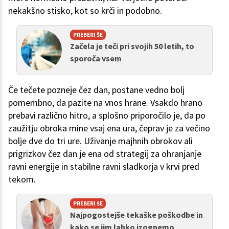
nekakšno stisko, kot so krči in podobno.
PREBERI ŠE
Začela je teči pri svojih 50 letih, to
sporoča vsem
Če tečete pozneje čez dan, postane vedno bolj
pomembno, da pazite na vnos hrane. Vsakdo hrano
prebavi različno hitro, a splošno priporočilo je, da po
zaužitju obroka mine vsaj ena ura, čeprav je za večino
bolje dve do tri ure. Uživanje majhnih obrokov ali
prigrizkov čez dan je ena od strategij za ohranjanje
ravni energije in stabilne ravni sladkorja v krvi pred
tekom.
PREBERI ŠE
Najpogostejše tekaške poškodbe in
kako se jim lahko izognemo