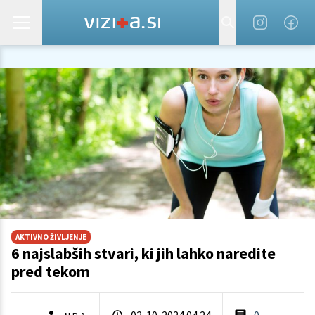
AKTIVNO ŽIVLJENJE
6 najslabših stvari, ki jih lahko naredite
pred tekom
02. 10. 2024 04.24
0