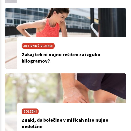
AKTIVNO ŽIVLJENJE
Zakaj tek ni nujno rešitev za izgubo
kilogramov?
BOLEZNI
Znaki, da bolečine v mišicah niso nujno
nedolžne