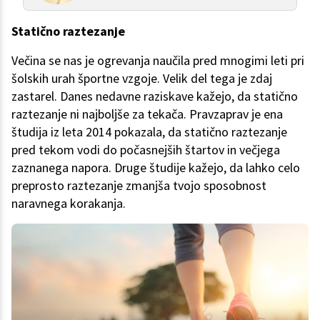
Statično raztezanje
Večina se nas je ogrevanja naučila pred mnogimi leti pri
šolskih urah športne vzgoje. Velik del tega je zdaj
zastarel. Danes nedavne raziskave kažejo, da statično
raztezanje ni najboljše za tekača. Pravzaprav je ena
študija iz leta 2014 pokazala, da statično raztezanje
pred tekom vodi do počasnejših štartov in večjega
zaznanega napora. Druge študije kažejo, da lahko celo
preprosto raztezanje zmanjša tvojo sposobnost
naravnega korakanja.