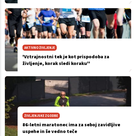
AKTIVNO ŽIVLJENJE
'Vztrajnostni tek je kot prispodoba za
življenje, korak sledi koraku''
ŽIVLJENJSKE ZGODBE
86-letni maratonec ima za seboj zavidljive
uspehe in še vedno teče