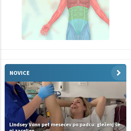
NOVICE
Lindsey Vonn pet mesecev po padcu: gleženj še
ni zaceljen