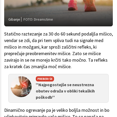
Gibanje
FOTO: Dreamstime
Statično raztezanje za 30 do 60 sekund podaljša mišico,
vendar se zdi, da pri tem vpliva tudi na signale med
mišico in možgani, kar sproži zaščitni refleks, ki
preprečuje preobremenitev mišice. Zato se mišice
zavirajo in se ne morejo krčiti tako močno. Ta refleks
za kratek čas zmanjša moč mišice.
PREBERI ŠE
''Najpogostejše se neustrezna
obutev odraža v obliki tekaških
poškodb''
Dinamično ogrevanje pa je veliko boljša možnost in bo
učinkoviteje pripravilo vaše mišice. To se nanaša na