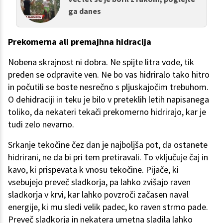
ga danes
Prekomerna ali premajhna hidracija
Nobena skrajnost ni dobra. Ne spijte litra vode, tik
preden se odpravite ven. Ne bo vas hidriralo tako hitro
in počutili se boste nesrečno s pljuskajočim trebuhom.
O dehidraciji in teku je bilo v preteklih letih napisanega
toliko, da nekateri tekači prekomerno hidrirajo, kar je
tudi zelo nevarno.
Srkanje tekočine čez dan je najboljša pot, da ostanete
hidrirani, ne da bi pri tem pretiravali. To vključuje čaj in
kavo, ki prispevata k vnosu tekočine. Pijače, ki
vsebujejo preveč sladkorja, pa lahko zvišajo raven
sladkorja v krvi, kar lahko povzroči začasen naval
energije, ki mu sledi velik padec, ko raven strmo pade.
Preveč sladkorja in nekatera umetna sladila lahko