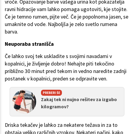
vroče. Opazovanje barve vašega urina kot pokazatelja
ravni hidracije vam lahko pomaga ugotoviti, kje stojite.
Če je temno rumen, pijte več. Če je popolnoma jasen, se
umaknite od vode. Najboljša je zelo svetlo rumena
barva.
Neuporaba stranišča
Če lahko svoj tek uskladite s svojimi navadami v
kopalnici, je življenje dobro! Nehajte piti tekočino
približno 30 minut pred tekom in vedno naredite zadnji
postanek v kopalnici, preden se odpravite ven.
PREBERI ŠE
Zakaj tek ni nujno rešitev za izgubo
kilogramov?
Driska tekačev je lahko za nekatere težava in za to
obstaja veliko različnih vzrokov. Nekateri načini, kako