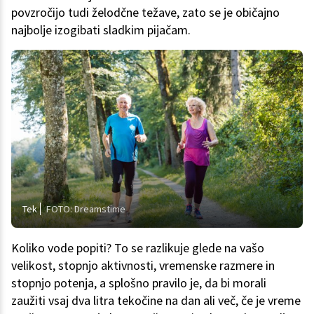
povzročijo tudi želodčne težave, zato se je običajno
najbolje izogibati sladkim pijačam.
Tek
FOTO: Dreamstime
Koliko vode popiti? To se razlikuje glede na vašo
velikost, stopnjo aktivnosti, vremenske razmere in
stopnjo potenja, a splošno pravilo je, da bi morali
zaužiti vsaj dva litra tekočine na dan ali več, če je vreme