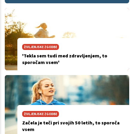
ŽIVLJENJSKE ZGODBE
'Tekla sem tudi med zdravljenjem, to
sporočam vsem'
ŽIVLJENJSKE ZGODBE
Začela je teči pri svojih 50 letih, to sporoča
vsem