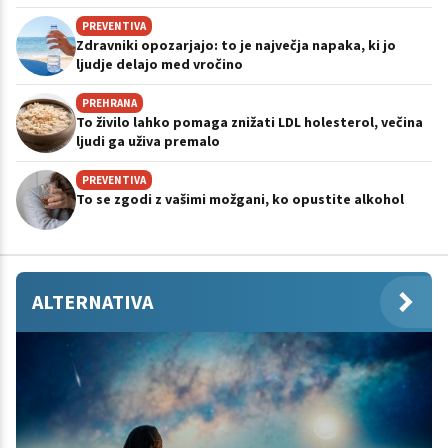
PREVENTIVA
Zdravniki opozarjajo: to je največja napaka, ki jo
ljudje delajo med vročino
PREHRANA
To živilo lahko pomaga znižati LDL holesterol, večina
ljudi ga uživa premalo
PREVENTIVA
To se zgodi z vašimi možgani, ko opustite alkohol
ALTERNATIVA