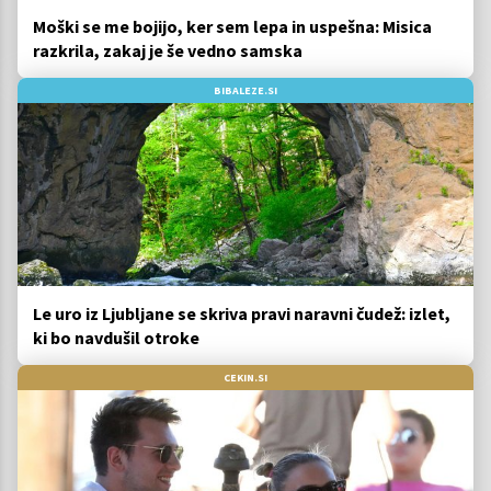
Moški se me bojijo, ker sem lepa in uspešna: Misica
razkrila, zakaj je še vedno samska
BIBALEZE.SI
Le uro iz Ljubljane se skriva pravi naravni čudež: izlet,
ki bo navdušil otroke
CEKIN.SI