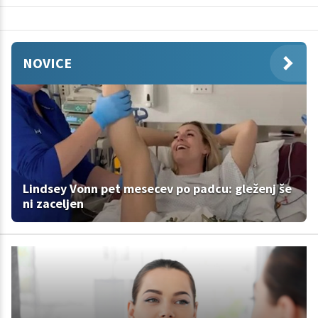
NOVICE
Lindsey Vonn pet mesecev po padcu: gleženj še
ni zaceljen