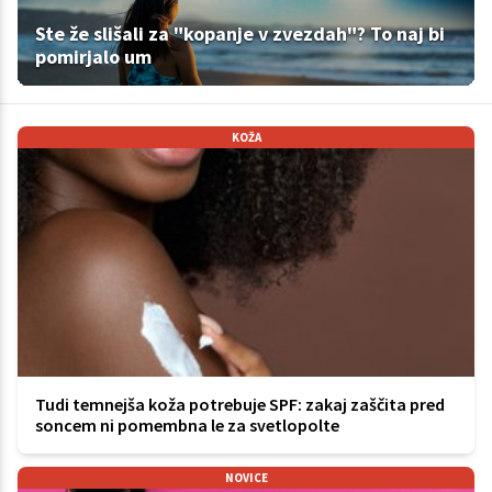
Ste že slišali za "kopanje v zvezdah"? To naj bi
pomirjalo um
KOŽA
Tudi temnejša koža potrebuje SPF: zakaj zaščita pred
soncem ni pomembna le za svetlopolte
NOVICE