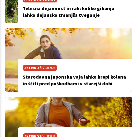
Telesna dejavnost in rak: koliko gibanja
lahko dejansko zmanjša tveganje
AKTIVNO ŽIVLJENJE
Starodavna japonska vaja lahko krepi kolena
in ščiti pred poškodbami v starejši dobi
AKTIVNO ŽIVLJENJE