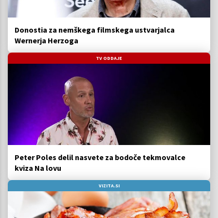
Donostia za nemškega filmskega ustvarjalca
Wernerja Herzoga
TV ODDAJE
Peter Poles delil nasvete za bodoče tekmovalce
kviza Na lovu
VIZITA.SI