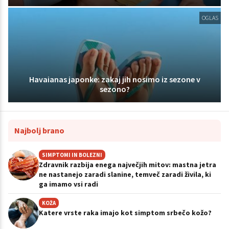
OGLAS
Havaianas japonke: zakaj jih nosimo iz sezone v
sezono?
Najbolj brano
SIMPTOMI IN BOLEZNI
Zdravnik razbija enega največjih mitov: mastna jetra
ne nastanejo zaradi slanine, temveč zaradi živila, ki
ga imamo vsi radi
KOŽA
Katere vrste raka imajo kot simptom srbečo kožo?