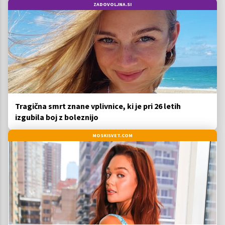
ZADOVOLJNA.SI
Tragična smrt znane vplivnice, ki je pri 26 letih
izgubila boj z boleznijo
MOSKISVET.COM