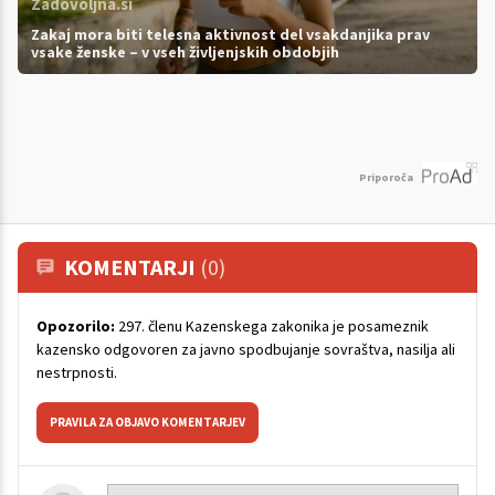
Zadovoljna.si
Zakaj mora biti telesna aktivnost del vsakdanjika prav
vsake ženske – v vseh življenjskih obdobjih
Priporoča
KOMENTARJI
(0)
Opozorilo:
297. členu Kazenskega zakonika je posameznik
kazensko odgovoren za javno spodbujanje sovraštva, nasilja ali
nestrpnosti.
PRAVILA ZA OBJAVO KOMENTARJEV