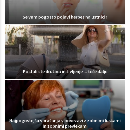
Se vam pogosto pojavi herpes na ustnici?
OGLAS
Postali ste družina in življenje ... teče dalje
Najpogostejša vprašanja v povezavi z zobnimi luskami
in zobnimi prevlekami