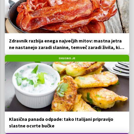
Zdravnik razbija enega največjih mitov: mastna jetra
ne nastanejo zaradi slanine, temveč zaradi živila, ki
ga imamo vsi radi
OKUSNO.JE
Klasična panada odpade: tako Italijani pripravijo
slastne ocvrte bučke