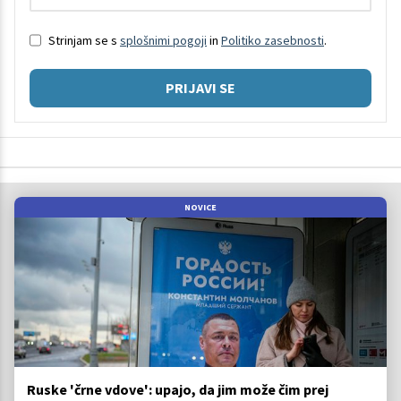
Strinjam se s
splošnimi pogoji
in
Politiko zasebnosti
.
PRIJAVI SE
NOVICE
Ruske 'črne vdove': upajo, da jim može čim prej