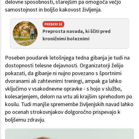
delovne sposobnosti, starejšim pa omogoča večjo
samostojnost in boljšo kakovost življenja.
PREBERI ŠE
Preprosta navada, ki ščiti pred
kroničnimi boleznimi
Poseben poudarek letošnjega tedna gibanja je tudi na
dostopnosti telesne dejavnosti. Organizatorji želijo
pokazati, da gibanje ni nujno povezano s športnimi
dvoranami ali zahtevnimi treningi, ampak ga lahko
vključimo v vsakodnevne opravke - s hojo v službo,
kolesarjenjem, delom na vrtu ali krajšim sprehodom po
kosilu. Tudi manjše spremembe življenjskih navad lahko
po ocenah strokovnjakov dolgoročno prispevajo k
boljšemu zdravju.