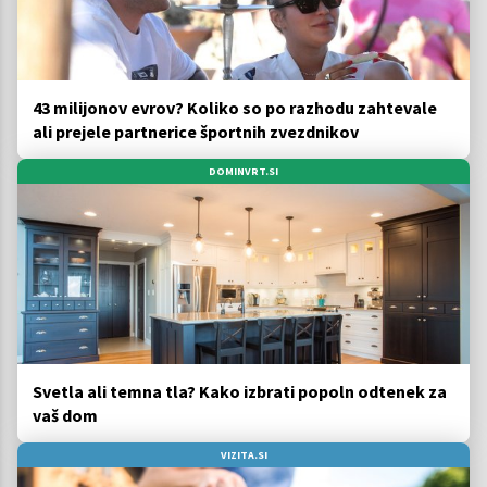
43 milijonov evrov? Koliko so po razhodu zahtevale
ali prejele partnerice športnih zvezdnikov
DOMINVRT.SI
Svetla ali temna tla? Kako izbrati popoln odtenek za
vaš dom
VIZITA.SI