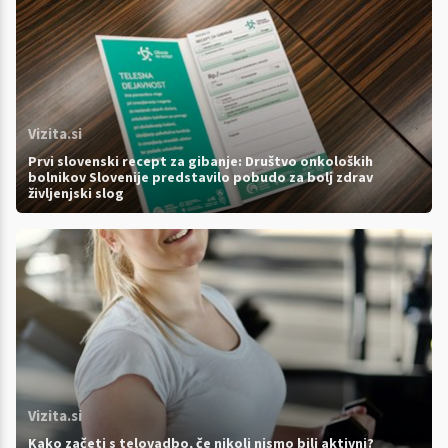
Vizita.si
Prvi slovenski recept za gibanje: Društvo onkoloških
bolnikov Slovenije predstavilo pobudo za bolj zdrav
življenjski slog
Vizita.si
Kako začeti s telovadbo, če nikoli nismo bili aktivni?