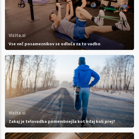
Vizita.si
Vse več posameznikov se odloča za to vadbo
Vizita.si
Zakaj je telovadba pomembnejša kot kdaj koli prej?