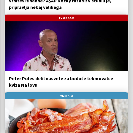
Vrnitev Rihanne? A$AP Rocky razkril: V studiu je,
pripravlja nekaj velikega
TV ODDAJE
Peter Poles delil nasvete za bodoče tekmovalce
kviza Na lovu
VIZITA.SI