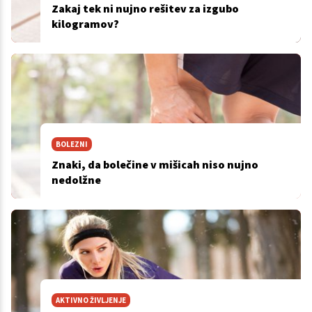
Zakaj tek ni nujno rešitev za izgubo
kilogramov?
BOLEZNI
Znaki, da bolečine v mišicah niso nujno
nedolžne
AKTIVNO ŽIVLJENJE