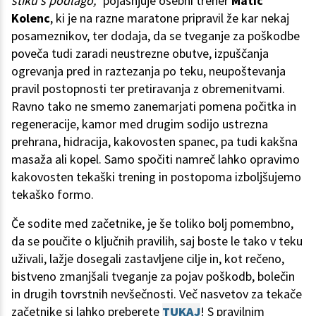
stiku s podlago,"
pojasnjuje osebni trener
Matic
Kolenc
, ki je na razne maratone pripravil že kar nekaj
posameznikov, ter dodaja, da se tveganje za poškodbe
poveča tudi zaradi neustrezne obutve, izpuščanja
ogrevanja pred in raztezanja po teku, neupoštevanja
pravil postopnosti ter pretiravanja z obremenitvami.
Ravno tako ne smemo zanemarjati pomena počitka in
regeneracije, kamor med drugim sodijo ustrezna
prehrana, hidracija, kakovosten spanec, pa tudi kakšna
masaža ali kopel. Samo spočiti namreč lahko opravimo
kakovosten tekaški trening in postopoma izboljšujemo
tekaško formo.
Če sodite med začetnike, je še toliko bolj pomembno,
da se poučite o ključnih pravilih, saj boste le tako v teku
uživali, lažje dosegali zastavljene cilje in, kot rečeno,
bistveno zmanjšali tveganje za pojav poškodb, bolečin
in drugih tovrstnih nevšečnosti. Več nasvetov za tekače
začetnike si lahko preberete
TUKAJ
! S pravilnim