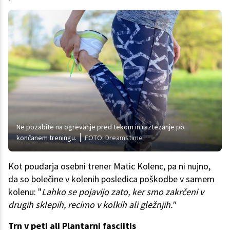
Ne pozabite na ogrevanje pred tekom in raztezanje po
končanem treningu.
FOTO: Dreamstime
Kot poudarja osebni trener Matic Kolenc, pa ni nujno,
da so bolečine v kolenih posledica poškodbe v samem
kolenu: "
Lahko se pojavijo zato, ker smo zakrčeni v
drugih sklepih, recimo v kolkih ali gležnjih."
Trn v peti ali Plantarni fasciitis