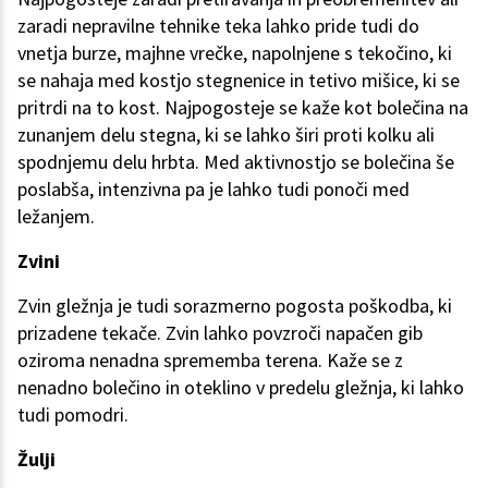
zaradi nepravilne tehnike teka lahko pride tudi do
vnetja burze, majhne vrečke, napolnjene s tekočino, ki
se nahaja med kostjo stegnenice in tetivo mišice, ki se
pritrdi na to kost. Najpogosteje se kaže kot bolečina na
zunanjem delu stegna, ki se lahko širi proti kolku ali
spodnjemu delu hrbta. Med aktivnostjo se bolečina še
poslabša, intenzivna pa je lahko tudi ponoči med
ležanjem.
Zvini
Zvin gležnja je tudi sorazmerno pogosta poškodba, ki
prizadene tekače. Zvin lahko povzroči napačen gib
oziroma nenadna sprememba terena. Kaže se z
nenadno bolečino in oteklino v predelu gležnja, ki lahko
tudi pomodri.
Žulji