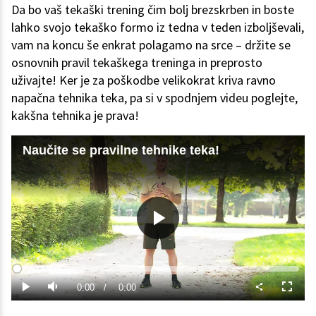
Da bo vaš tekaški trening čim bolj brezskrben in boste
lahko svojo tekaško formo iz tedna v teden izboljševali,
vam na koncu še enkrat polagamo na srce – držite se
osnovnih pravil tekaškega treninga in preprosto
uživajte! Ker je za poškodbe velikokrat kriva ravno
napačna tehnika teka, pa si v spodnjem videu poglejte,
kakšna tehnika je prava!
Naučite se pravilne tehnike teka!
Predvajaj
Loaded
:
0%
Current
0:00
/
Duration
0:00
Predvajaj
Tiho
Celoza
način
Time