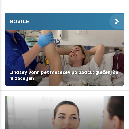
NOVICE
Lindsey Vonn pet mesecev po padcu: gleženj še
ni zaceljen