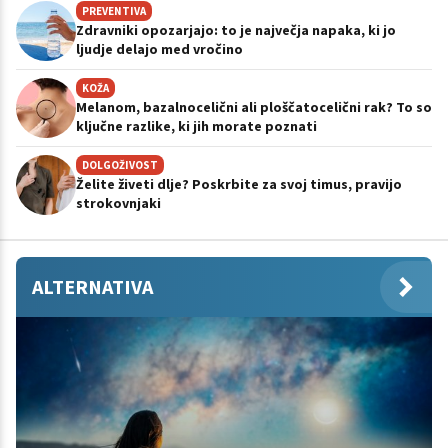
PREVENTIVA
Zdravniki opozarjajo: to je največja napaka, ki jo
ljudje delajo med vročino
KOŽA
Melanom, bazalnocelični ali ploščatocelični rak? To so
ključne razlike, ki jih morate poznati
DOLGOŽIVOST
Želite živeti dlje? Poskrbite za svoj timus, pravijo
strokovnjaki
ALTERNATIVA