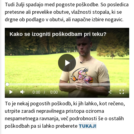
Tudi žulji spadajo med pogoste poškodbe. So posledica
pretesne ali prevelike obutve, vlažnosti stopala, ki se
drgne ob podlago v obutvi, ali napačne izbire nogavic.
Kako se izogniti poškodbam pri teku?
Predvajaj
Loaded
:
0%
Current
0:00
/
Duration
0:00
Predvajaj
Tiho
Celoza
način
To je nekaj pogostih poškodb, ki jih lahko, kot rečeno,
Time
utrpite zaradi nepravilnega pristopa oziroma
nespametnega ravnanja, več podrobnosti še o ostalih
poškodbah pa si lahko preberete
TUKAJ
!