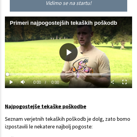
Vidimo se na startu!
Primeri najpogostejših tekaških poškodb
Predvajaj
Loaded
:
0%
Current
0:00
/
Duration
0:00
Predvajaj
Tiho
Celoza
način
Time
Najpogostejše tekaške poškodbe
Seznam verjetnih tekaških poškodb je dolg, zato bomo
izpostavili le nekatere najbolj pogoste: