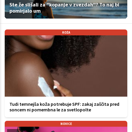
Ste že slišali za "kopanje v zvezdah"? To naj bi
pomirjalo um
KOŽA
Tudi temnejša koža potrebuje SPF: zakaj zaščita pred
soncem ni pomembna le za svetlopolte
NOVICE