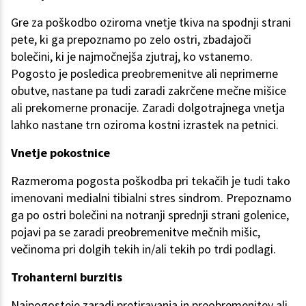
Gre za poškodbo oziroma vnetje tkiva na spodnji strani
pete, ki ga prepoznamo po zelo ostri, zbadajoči
bolečini, ki je najmočnejša zjutraj, ko vstanemo.
Pogosto je posledica preobremenitve ali neprimerne
obutve, nastane pa tudi zaradi zakrčene mečne mišice
ali prekomerne pronacije. Zaradi dolgotrajnega vnetja
lahko nastane trn oziroma kostni izrastek na petnici.
Vnetje pokostnice
Razmeroma pogosta poškodba pri tekačih je tudi tako
imenovani medialni tibialni stres sindrom. Prepoznamo
ga po ostri bolečini na notranji sprednji strani golenice,
pojavi pa se zaradi preobremenitve mečnih mišic,
večinoma pri dolgih tekih in/ali tekih po trdi podlagi.
Trohanterni burzitis
Najpogosteje zaradi pretiravanja in preobremenitev ali