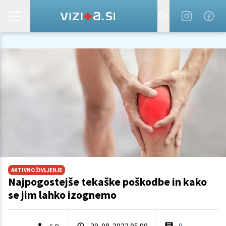
AKTIVNO ŽIVLJENJE
Najpogostejše tekaške poškodbe in kako
se jim lahko izognemo
29. 08. 2023 05.00
0