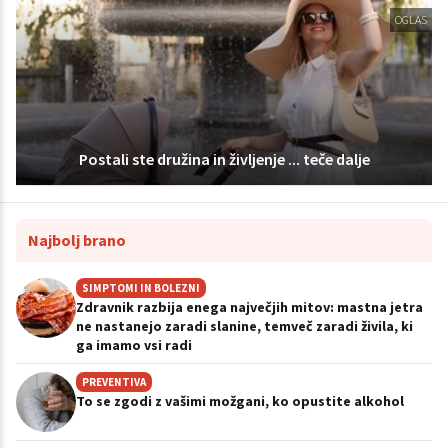
OGLAS
Postali ste družina in življenje ... teče dalje
Najbolj brano
SIMPTOMI IN BOLEZNI
Zdravnik razbija enega največjih mitov: mastna jetra
ne nastanejo zaradi slanine, temveč zaradi živila, ki
ga imamo vsi radi
PREVENTIVA
To se zgodi z vašimi možgani, ko opustite alkohol