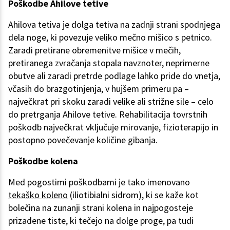
Poškodbe Ahilove tetive
Ahilova tetiva je dolga tetiva na zadnji strani spodnjega
dela noge, ki povezuje veliko mečno mišico s petnico.
Zaradi pretirane obremenitve mišice v mečih,
pretiranega zvračanja stopala navznoter, neprimerne
obutve ali zaradi pretrde podlage lahko pride do vnetja,
včasih do brazgotinjenja, v hujšem primeru pa –
največkrat pri skoku zaradi velike ali strižne sile – celo
do pretrganja Ahilove tetive. Rehabilitacija tovrstnih
poškodb največkrat vključuje mirovanje, fizioterapijo in
postopno povečevanje količine gibanja.
Poškodbe kolena
Med pogostimi poškodbami je tako imenovano
tekaško koleno
(iliotibialni sidrom), ki se kaže kot
bolečina na zunanji strani kolena in najpogosteje
prizadene tiste, ki tečejo na dolge proge, pa tudi