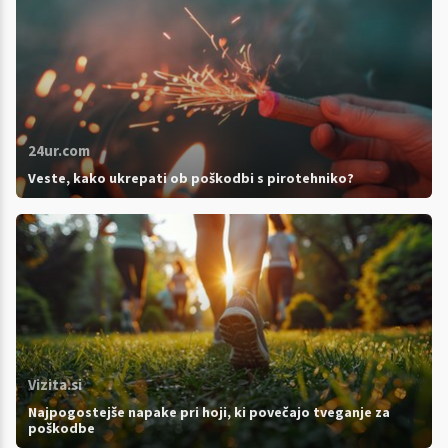
24ur.com
Veste, kako ukrepati ob poškodbi s pirotehniko?
Vizita.si
Najpogostejše napake pri hoji, ki povečajo tveganje za
poškodbe