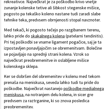
rekreativce. Največkrat je za poškodbo krivo vnetje
zunanje kolenske tetive ali šibkost stegenske mišice,
pogosto pa tekaško koleno nastane tudi zaradi slabe
tehnike teka, predvsem obrnjenosti stopal navznoter.
Med tekači, ki pogosto tečejo po razgibanem terenu,
lahko pride do
skakalnega kolena
(patelarni tendinitis).
Pri tej poškodbi se vname ligament pogačice, saj je ta
izpostavljen ponavljajočim se obremenitvam. Bolečine
se pojavljajo na sprednji strani kolena. Vzrok so
največkrat preobremenitve in oslabljene mišice
kolenskega sklepa.
Ker se dobršen del obremenitev v kolenu med tekom
prenaša na meniskusa, seveda lahko tudi tu pride do
poškodbe. Največkrat nastanejo
poškodbe medialnega
meniskusa,
na notranjem delu kolena, in sicer gre
predvsem za raztrganine, ki so znova posledica
preobremenitev.