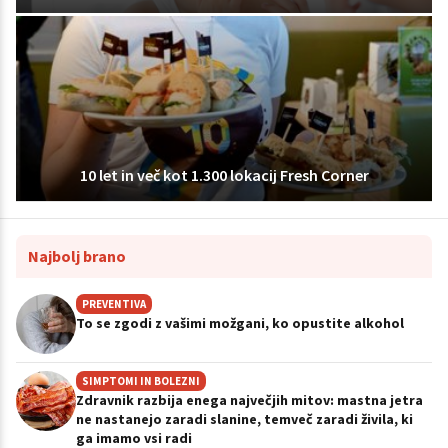
10 let in več kot 1.300 lokacij Fresh Corner
Najbolj brano
PREVENTIVA
To se zgodi z vašimi možgani, ko opustite alkohol
SIMPTOMI IN BOLEZNI
Zdravnik razbija enega največjih mitov: mastna jetra
ne nastanejo zaradi slanine, temveč zaradi živila, ki
ga imamo vsi radi