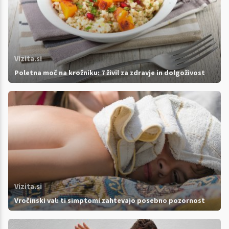
Vizita.si
Poletna moč na krožniku: 7 živil za zdravje in dolgoživost
Vizita.si
Vročinski val: ti simptomi zahtevajo posebno pozornost