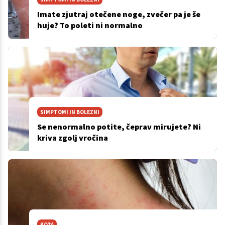
Imate zjutraj otečene noge, zvečer pa je še
huje? To poleti ni normalno
SIMPTOMI IN BOLEZNI
Se nenormalno potite, čeprav mirujete? Ni
kriva zgolj vročina
KOŽA