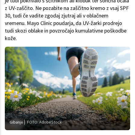
je tudi pokrivalo s ščitnikom ali klobuk ter sončna očala
z UV-zaščito. Ne pozabite na zaščitno kremo z vsaj SPF
30, tudi če vadite zgodaj zjutraj ali v oblačnem
vremenu. Mayo Clinic poudarja, da UV-žarki prodrejo
tudi skozi oblake in povzročajo kumulativne poškodbe
kože.
Gibanje
FOTO: AdobeStock