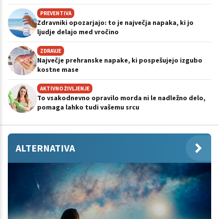
PREVENTIVA
Zdravniki opozarjajo: to je največja napaka, ki jo
ljudje delajo med vročino
ZDRAVJE
Največje prehranske napake, ki pospešujejo izgubo
kostne mase
AKTIVNO ŽIVLJENJE
To vsakodnevno opravilo morda ni le nadležno delo,
pomaga lahko tudi vašemu srcu
ALTERNATIVA