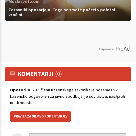
Moskisvet.com
Zdravniki opozarjajo: Tega ne smete početi v poletni
vročini
Priporoča
KOMENTARJI
(0)
Opozorilo:
297. členu Kazenskega zakonika je posameznik
kazensko odgovoren za javno spodbujanje sovraštva, nasilja ali
nestrpnosti.
PRAVILA ZA OBJAVO KOMENTARJEV