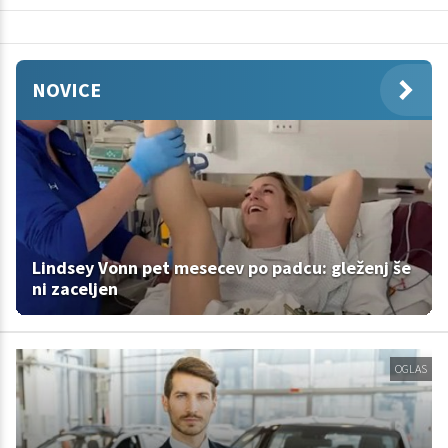
NOVICE
Lindsey Vonn pet mesecev po padcu: gleženj še
ni zaceljen
OGLAS