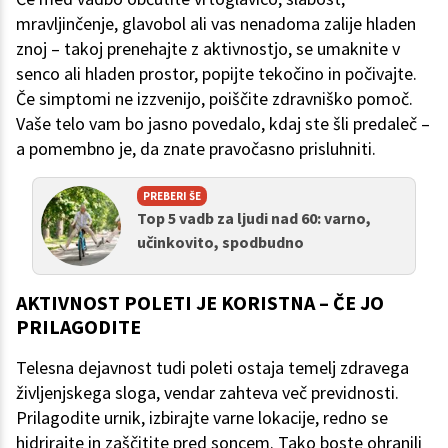
mravljinčenje, glavobol ali vas nenadoma zalije hladen
znoj – takoj prenehajte z aktivnostjo, se umaknite v
senco ali hladen prostor, popijte tekočino in počivajte.
Če simptomi ne izzvenijo, poiščite zdravniško pomoč.
Vaše telo vam bo jasno povedalo, kdaj ste šli predaleč –
a pomembno je, da znate pravočasno prisluhniti.
PREBERI ŠE
Top 5 vadb za ljudi nad 60: varno,
učinkovito, spodbudno
AKTIVNOST POLETI JE KORISTNA – ČE JO
PRILAGODITE
Telesna dejavnost tudi poleti ostaja temelj zdravega
življenjskega sloga, vendar zahteva več previdnosti.
Prilagodite urnik, izbirajte varne lokacije, redno se
hidrirajte in zaščitite pred soncem. Tako boste ohranili