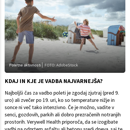
Poletne aktivnosti
FOTO: AdobeStock
KDAJ IN KJE JE VADBA NAJVARNEJŠA?
Najboljši čas za vadbo poleti je zgodaj zjutraj (pred 9.
uro) ali zvečer po 19. uri, ko so temperature nižje in
sonce ni več tako intenzivno. Če je možno, vadite v
senci, gozdovih, parkih ali dobro prezračenih notranjih
prostorih. Verywell Health priporoča, da se izogibate
vadbi na odprtem asfaltu ali betonu sredi dneva, saj te