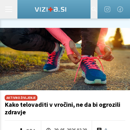
AKTIVNO ŽIVLJENJE
Kako telovaditi v vročini, ne da bi ogrozili
zdravje
29. 05. 2026 03.20
0