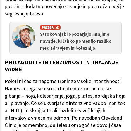
površine dodatno povečajo sevanje in povzročajo večje
segrevanje telesa.
PREBERI ŠE
Strokovnjaki opozarjajo: majhne
navade, ki lahko pomenijo razliko
med zdravjem in boleznijo
PRILAGODITE INTENZIVNOST IN TRAJANJE
VADBE
Poleti ni čas za naporne treninge visoke intenzivnosti.
Namesto tega se osredotočite na zmerne oblike
gibanja – hoja, kolesarjenje, joga, pilates, nordijska hoja
ali plavanje. Če se ukvarjate z intenzivno vadbo (npr. tek
ali HIIT), jo skrajšajte ali razdelite v več krajših
intervalov z vmesnimi odmori. Po navedbah Cleveland
Clinic je pomembno, da telesu omogočite dovolj časa