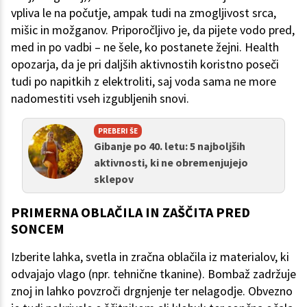
vpliva le na počutje, ampak tudi na zmogljivost srca,
mišic in možganov. Priporočljivo je, da pijete vodo pred,
med in po vadbi – ne šele, ko postanete žejni. Health
opozarja, da je pri daljših aktivnostih koristno poseči
tudi po napitkih z elektroliti, saj voda sama ne more
nadomestiti vseh izgubljenih snovi.
PREBERI ŠE
Gibanje po 40. letu: 5 najboljših
aktivnosti, ki ne obremenjujejo
sklepov
PRIMERNA OBLAČILA IN ZAŠČITA PRED
SONCEM
Izberite lahka, svetla in zračna oblačila iz materialov, ki
odvajajo vlago (npr. tehnične tkanine). Bombaž zadržuje
znoj in lahko povzroči drgnjenje ter nelagodje. Obvezno