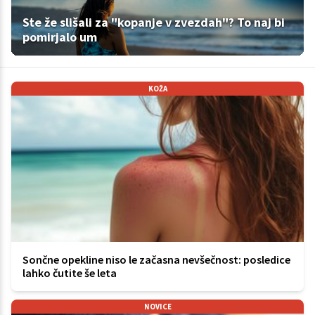
Ste že slišali za "kopanje v zvezdah"? To naj bi
pomirjalo um
KOŽA
Sončne opekline niso le začasna nevšečnost: posledice
lahko čutite še leta
NOVICE