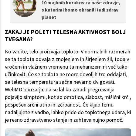
10 majhnih korakov za naše zdravje,
s katerimi bomo ohranili tudi zdrav
planet
ZAKAJ JE POLETI TELESNA AKTIVNOST BOLJ
TVEGANA?
Ko vadite, telo proizvaja toploto. V normalnih razmerah
se ta toplota odvaja z znojenjem in širjenjem žil, toda v
vročem in vlažnem vremenu ta mehanizem ni več tako
učinkovit. Če se toplota ne more dovolj hitro oddajati,
se telesna temperatura začne nevarno dvigovati.
WebMD opozarja, da se lahko zaradi pregrevanja
pojavijo simptomi, kot so omotica, slabost, mišični krči,
pospešen srčni utrip in izčrpanost. Če kljub temu
nadaljujete z vadbo, lahko pride do toplotnega udara, ki
je resno zdravstveno stanje in zahteva nujno pomoč.