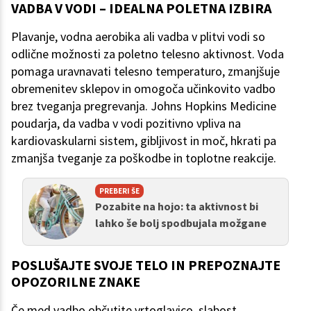
VADBA V VODI – IDEALNA POLETNA IZBIRA
Plavanje, vodna aerobika ali vadba v plitvi vodi so
odlične možnosti za poletno telesno aktivnost. Voda
pomaga uravnavati telesno temperaturo, zmanjšuje
obremenitev sklepov in omogoča učinkovito vadbo
brez tveganja pregrevanja. Johns Hopkins Medicine
poudarja, da vadba v vodi pozitivno vpliva na
kardiovaskularni sistem, gibljivost in moč, hkrati pa
zmanjša tveganje za poškodbe in toplotne reakcije.
PREBERI ŠE
Pozabite na hojo: ta aktivnost bi
lahko še bolj spodbujala možgane
POSLUŠAJTE SVOJE TELO IN PREPOZNAJTE
OPOZORILNE ZNAKE
Če med vadbo občutite vrtoglavico, slabost,