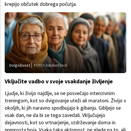
krepijo občutek dobrega počutja.
Dolgoživost
FOTO: AdobeStock
Vključite vadbo v svoje vsakdanje življenje
Ljudje, ki živijo najdlje, se ne posvečajo intenzivnim
treningom, kot so dvigovanje uteži ali maratoni. Živijo v
okoljih, ki jih naravno spodbujajo k gibanju. Gibljejo se
vsak dan, ne da bi se tega zavedali. Vključujejo
dejavnosti, kot so vrtnarjenje, vzdrževanje doma in
preprosta hoja. Vsaka taka aktivnost, ne glede na to, ali