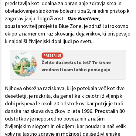
predstavlja kot idealna za ohranjanje zdravja srca in
obvladovanje sladkorne bolezni tipa 2, ni edini pristop k
zagotavljanju dolgoživosti.
Dan Buettner
,
soustanovitelj projekta Blue Zone, je združil strokovno
ekipo z namenom raziskovanja dejavnikov, ki prispevajo
k najdaljši življenjski dobi ljudi po svetu.
PREBERI ŠE
Želite doživeti sto let? Te krvne
vrednosti vam lahko pomagajo
Njihova obsežna raziskava, ki je potekala več kot dve
desetletji, je razkrila, da genetika k celotni življenjski
dobi prispeva le okoli 20 odstotkov, kar potrjuje tudi
danska raziskava dvojčkov iz leta 1996. Preostalih 80
odstotkov je neposredno povezanih z našim
življenjskim slogom in okoljem, kar poudarja naš velik
vpliv na lastno zdravje in možnost daljše življenjske