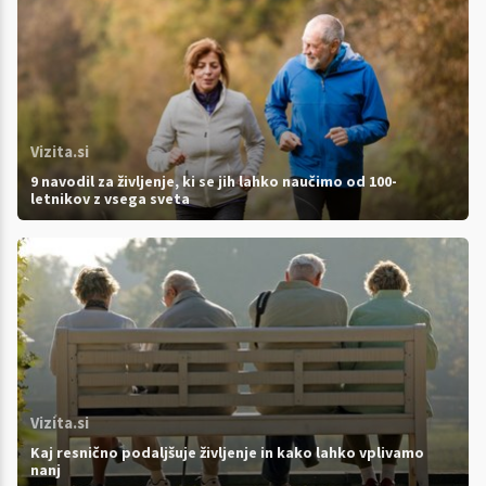
Vizita.si
9 navodil za življenje, ki se jih lahko naučimo od 100-
letnikov z vsega sveta
Vizita.si
Kaj resnično podaljšuje življenje in kako lahko vplivamo
nanj