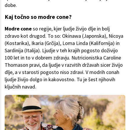
dobe.
Kaj točno so modre cone?
Modre cone
so regije, kjer ljudje živijo dlje in bolj
zdravo kot drugod. To so: Okinawa (Japonska), Nicoya
(Kostarika), Ikaria (Grčija), Loma Linda (Kalifornija) in
Sardinija (Italija). Ljudje v teh krajih pogosto doživijo
100 let in to v dobrem zdravju. Nutricionistka Caroline
Thomason pravi, da ljudje v razvitih državah sicer živijo
dlje, a v starosti pogosto niso zdravi. V modrih conah
ljudje živijo dolgo in kakovostno. Tu je šest njihovih
ključnih navad.