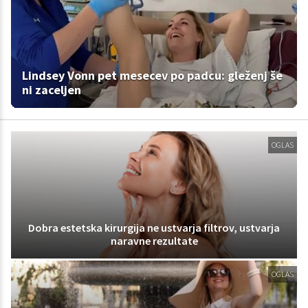
Lindsey Vonn pet mesecev po padcu: gleženj še
ni zaceljen
OGLAS
Dobra estetska kirurgija ne ustvarja filtrov, ustvarja
naravne rezultate
OGLAS