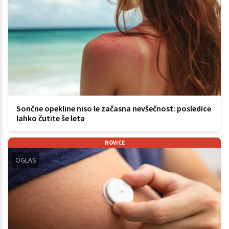
Sončne opekline niso le začasna nevšečnost: posledice
lahko čutite še leta
NOVICE
OGLAS