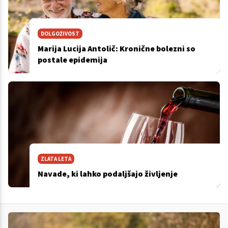
DOLGOŽIVOST
Marija Lucija Antolič: Kronične bolezni so
postale epidemija
ZLATA LETA
Navade, ki lahko podaljšajo življenje