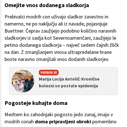
Omejite vnos dodanega sladkorja
Prebivalci modrih con uživajo sladkor zavestno in
namerno, ne po naključju ali iz navade, pojasnjuje
Buettner. Čeprav zaužijejo podobno količino naravnih
sladkorjev iz sadja kot Severnoameričani, zaužijejo le
petino dodanega sladkorja – največ sedem čajnih žličk
na dan. Z zmanjšanjem vnosa ultrapredelane hrane
boste naravno zmanjšali vnos dodanih sladkorjev.
PREBERI ŠE
Marija Lucija Antolič: Kronične
bolezni so postale epidemija
Pogosteje kuhajte doma
Medtem ko zahodnjaki pogosto jedo zunaj, imajo v
modrih conah
doma pripravljeni obroki
pomembno