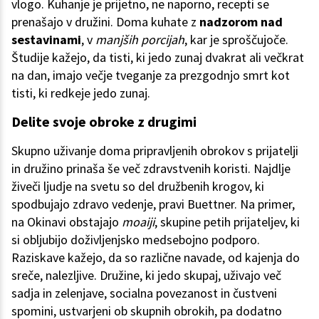
vlogo. Kuhanje je prijetno, ne naporno, recepti se
prenašajo v družini. Doma kuhate z
nadzorom nad
sestavinami
, v
manjših porcijah
, kar je sproščujoče.
Študije kažejo, da tisti, ki jedo zunaj dvakrat ali večkrat
na dan, imajo večje tveganje za prezgodnjo smrt kot
tisti, ki redkeje jedo zunaj.
Delite svoje obroke z drugimi
Skupno uživanje doma pripravljenih obrokov s prijatelji
in družino prinaša še več zdravstvenih koristi. Najdlje
živeči ljudje na svetu so del družbenih krogov, ki
spodbujajo zdravo vedenje, pravi Buettner. Na primer,
na Okinavi obstajajo
moaiji
, skupine petih prijateljev, ki
si obljubijo doživljenjsko medsebojno podporo.
Raziskave kažejo, da so različne navade, od kajenja do
sreče, nalezljive. Družine, ki jedo skupaj, uživajo več
sadja in zelenjave, socialna povezanost in čustveni
spomini, ustvarjeni ob skupnih obrokih, pa dodatno