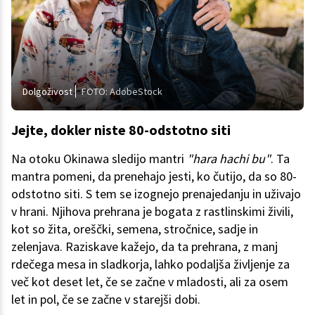
Dolgoživost
FOTO: AdobeStock
Jejte, dokler niste 80-odstotno siti
Na otoku Okinawa sledijo mantri
"hara hachi bu"
. Ta
mantra pomeni, da prenehajo jesti, ko čutijo, da so 80-
odstotno siti. S tem se izognejo prenajedanju in uživajo
v hrani. Njihova prehrana je bogata z rastlinskimi živili,
kot so žita, oreščki, semena, stročnice, sadje in
zelenjava. Raziskave kažejo, da ta prehrana, z manj
rdečega mesa in sladkorja, lahko podaljša življenje za
več kot deset let, če se začne v mladosti, ali za osem
let in pol, če se začne v starejši dobi.