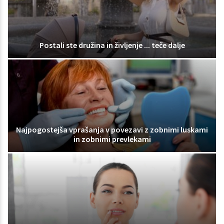
Postali ste družina in življenje ... teče dalje
Najpogostejša vprašanja v povezavi z zobnimi luskami
in zobnimi prevlekami