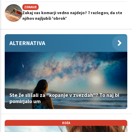
ZDRAVJE
Zakaj vas komarji vedno najdejo? 7 razlogov, da ste
njihov najljubši 'obrok'
ALTERNATIVA
Ste že slišali za "kopanje v zvezdah"? To naj bi
pomirjalo um
KOŽA