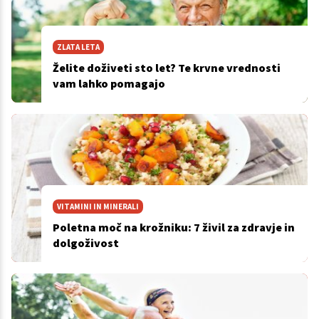
ZLATA LETA
Želite doživeti sto let? Te krvne vrednosti
vam lahko pomagajo
VITAMINI IN MINERALI
Poletna moč na krožniku: 7 živil za zdravje in
dolgoživost