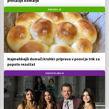
privlačijo komarje
OKUSNO.JE
Najmehkejši domači kruhki: priprava v ponvi je trik za
popoln rezultat
ZADOVOLJNA.SI