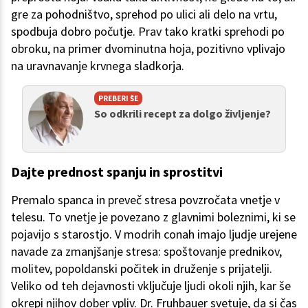
gre za pohodništvo, sprehod po ulici ali delo na vrtu,
spodbuja dobro počutje. Prav tako kratki sprehodi po
obroku, na primer dvominutna hoja, pozitivno vplivajo
na uravnavanje krvnega sladkorja.
PREBERI ŠE
So odkrili recept za dolgo življenje?
Dajte prednost spanju in sprostitvi
Premalo spanca in preveč stresa povzročata vnetje v
telesu. To vnetje je povezano z glavnimi boleznimi, ki se
pojavijo s starostjo. V modrih conah imajo ljudje urejene
navade za zmanjšanje stresa: spoštovanje prednikov,
molitev, popoldanski počitek in druženje s prijatelji.
Veliko od teh dejavnosti vključuje ljudi okoli njih, kar še
okrepi njihov dober vpliv. Dr. Fruhbauer svetuje, da si čas