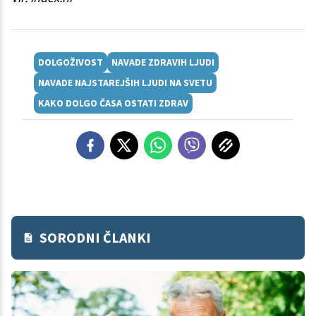
DOLGOŽIVOST
NAVADE ZDRAVIH LJUDI
NAVADE NAJSTAREJŠIH LJUDI NA SVETU
KAKO DOLGO ČASA OSTATI ZDRAV
SORODNI ČLANKI