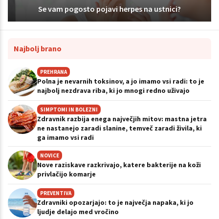
Se vam pogosto pojavi herpes na ustnici?
Najbolj brano
PREHRANA
Polna je nevarnih toksinov, a jo imamo vsi radi: to je
najbolj nezdrava riba, ki jo mnogi redno uživajo
SIMPTOMI IN BOLEZNI
Zdravnik razbija enega največjih mitov: mastna jetra
ne nastanejo zaradi slanine, temveč zaradi živila, ki
ga imamo vsi radi
NOVICE
Nove raziskave razkrivajo, katere bakterije na koži
privlačijo komarje
PREVENTIVA
Zdravniki opozarjajo: to je največja napaka, ki jo
ljudje delajo med vročino