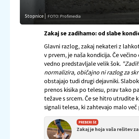
Stopnice
FOTO: Profimedia
Zakaj se zadihamo: od slabe kondic
Glavni razlog, zakaj nekateri z lahko
v prvem, je naša kondicija. Če večin
vedno predstavljale velik šok.
"Zadih
normalizira, običajno ni razlog za skr
obstajajo tudi drugi dejavniki. Slab
prenos kisika po telesu, prav tako p
težave s srcem. Če se hitro utrudite kl
signali telesa, ki zahtevajo malo več
PREBERI ŠE
Zakaj je hoja vaša rešitev z