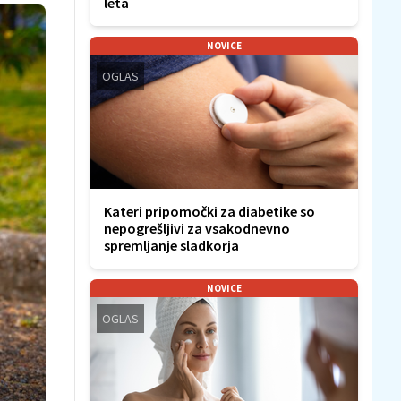
leta
NOVICE
OGLAS
Kateri pripomočki za diabetike so
nepogrešljivi za vsakodnevno
spremljanje sladkorja
NOVICE
OGLAS