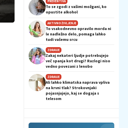
PREVENTIVA
To se zgodi z vašimi možgani, ko
opustite alkohol
AKTIVNO ŽIVLJENJE
To vsakodnevno opravilo morda ni
le nadležno delo, pomaga lahko
tudi vašemu srcu
ZDRAVJE
Zakaj nekateri ljudje potrebujejo
več spanja kot drugi? Razlogi niso
vedno povezani z lenobo
ZDRAVJE
Ali lahko klimatska naprava vpliva
na krvni tlak? Strokovnjaki
pojasnjujejo, kaj se dogaja s
telesom