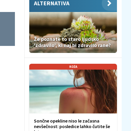
ALTERNATIVA
Že poznate to staro ljudsko
'zdravilo', ki naj bi zdravilo rane?
KOŽA
Sončne opekline niso le začasna
nevšečnost: posledice lahko čutite še