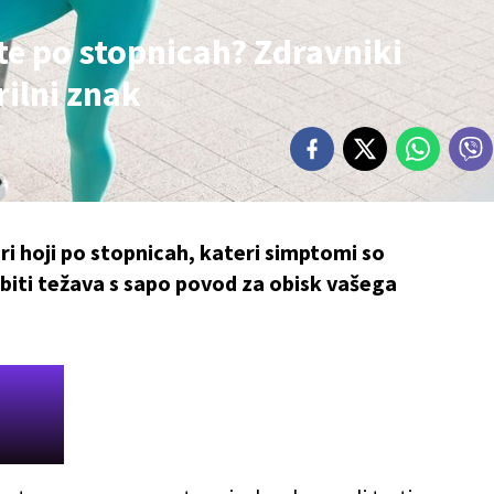
e po stopnicah? Zdravniki
rilni znak
i hoji po stopnicah, kateri simptomi so
biti težava s sapo povod za obisk vašega