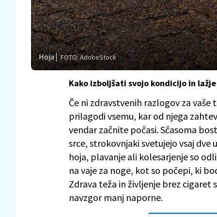
Hoja
FOTO: AdobeStock
Kako izboljšati svojo kondicijo in laž
Če ni zdravstvenih razlogov za vaše t
prilagodi vsemu, kar od njega zahte
vendar začnite počasi. Sčasoma boste 
srce, strokovnjaki svetujejo vsaj dve 
hoja, plavanje ali kolesarjenje so od
na vaje za noge, kot so počepi, ki b
Zdrava teža in življenje brez cigaret
navzgor manj naporne.