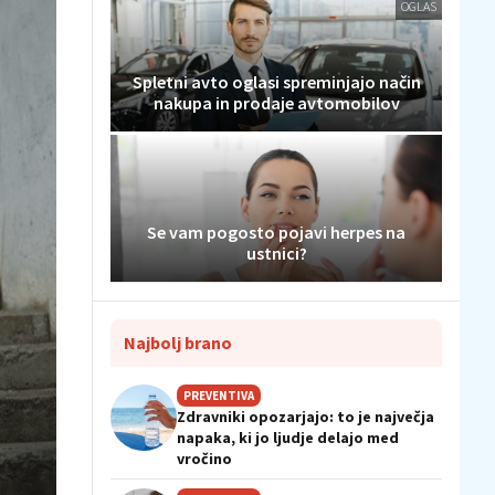
OGLAS
Spletni avto oglasi spreminjajo način
nakupa in prodaje avtomobilov
Se vam pogosto pojavi herpes na
ustnici?
Najbolj brano
PREVENTIVA
Zdravniki opozarjajo: to je največja
napaka, ki jo ljudje delajo med
vročino