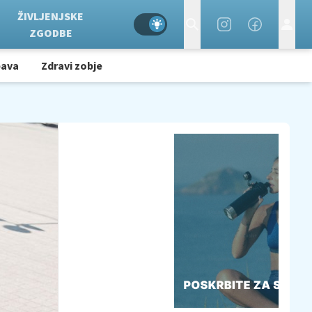
ŽIVLJENJSKE
ZGODBE
bava
Zdravi zobje