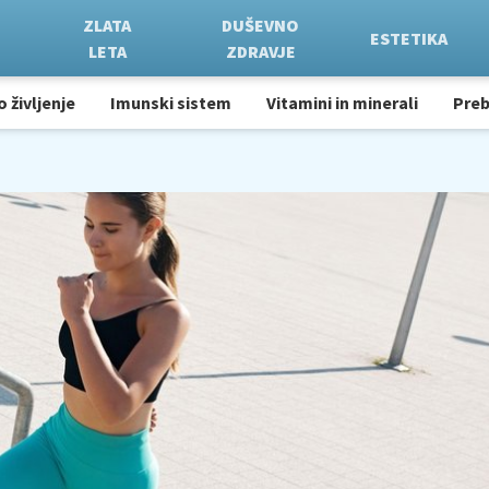
ZLATA
DUŠEVNO
ESTETIKA
LETA
ZDRAVJE
o življenje
Imunski sistem
Vitamini in minerali
Pre