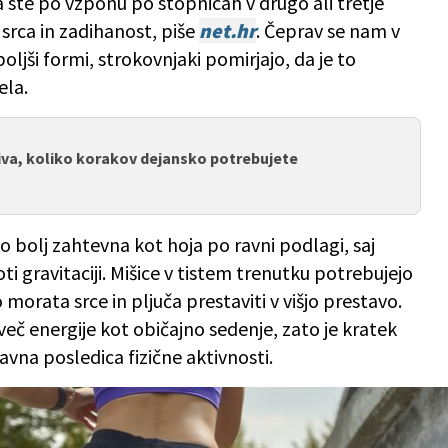
a ste po vzponu po stopnicah v drugo ali tretje
 srca in zadihanost, piše
net.hr
. Čeprav se nam v
oljši formi, strokovnjaki pomirjajo, da je to
ela.
riva, koliko korakov dejansko potrebujete
 bolj zahtevna kot hoja po ravni podlagi, saj
 gravitaciji. Mišice v tistem trenutku potrebujejo
 morata srce in pljuča prestaviti v višjo prestavo.
č energije kot običajno sedenje, zato je kratek
vna posledica fizične aktivnosti.