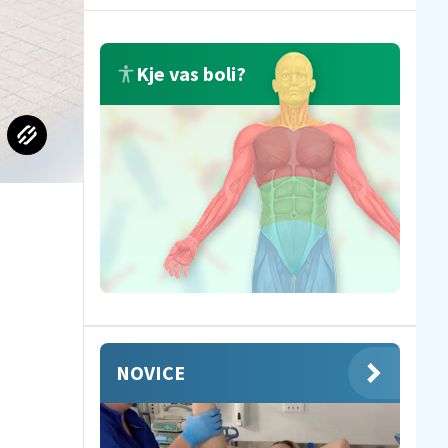
Kje vas boli?
NOVICE