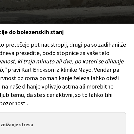
ije do bolezenskih stanj
to pretečejo pet nadstropij, drugi pa so zadihani že
o dneva presedite, bodo stopnice za vaše telo
anost, ki traja minuto ali dve, po kateri se dihanje
b,"
pravi Karl Erickson iz klinike Mayo. Vendar pa
okrvnost oziroma pomanjkanje železa lahko oteži
a na naše dihanje vplivajo astma ali morebitne
jub temu, da ste sicer aktivni, so to lahko tihi
 pozornosti.
a znižanje stresa