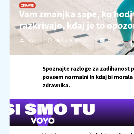
ZDRAVJE
Vam zmanjka sape, ko hodit
razkrivajo, kdaj je to opozo
26. 05. 2026 03.09
0
N.R.A.
Spoznajte razloge za zadihanost pr
povsem normalni in kdaj bi morala 
zdravnika.