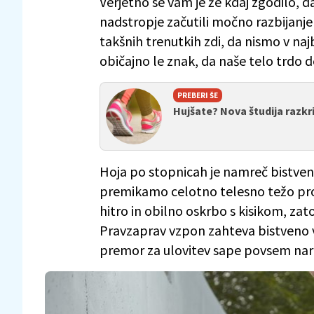
Verjetno se vam je že kdaj zgodilo, d
nadstropje začutili močno razbijanje
takšnih trenutkih zdi, da nismo v najb
običajno le znak, da naše telo trdo d
PREBERI ŠE
Hujšate? Nova študija razk
Hoja po stopnicah je namreč bistveno
premikamo celotno telesno težo proti
hitro in obilno oskrbo s kisikom, zato
Pravzaprav vzpon zahteva bistveno ve
premor za ulovitev sape povsem nara