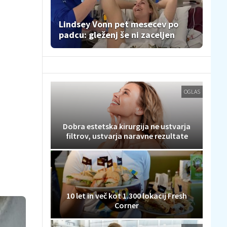
Lindsey Vonn pet mesecev po
padcu: gleženj še ni zaceljen
OGLAS
Dobra estetska kirurgija ne ustvarja
filtrov, ustvarja naravne rezultate
10 let in več kot 1.300 lokacij Fresh
Corner