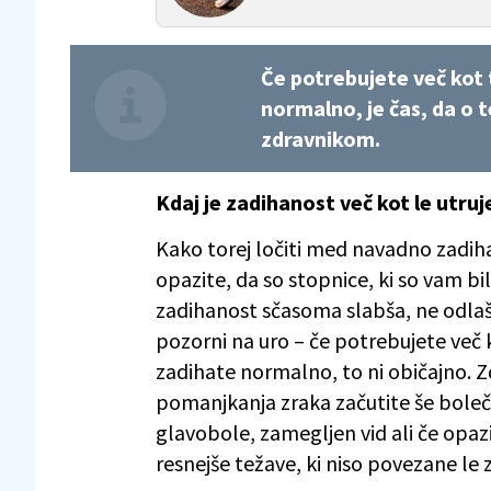
Če potrebujete več kot 
normalno, je čas, da o
zdravnikom.
Kdaj je zadihanost več kot le utru
Kako torej ločiti med navadno zadiha
opazite, da so stopnice, ki so vam bil
zadihanost sčasoma slabša, ne odlaš
pozorni na uro – če potrebujete več 
zadihate normalno, to ni običajno. 
pomanjkanja zraka začutite še boleč
glavobole, zamegljen vid ali če opaz
resnejše težave, ki niso povezane le 