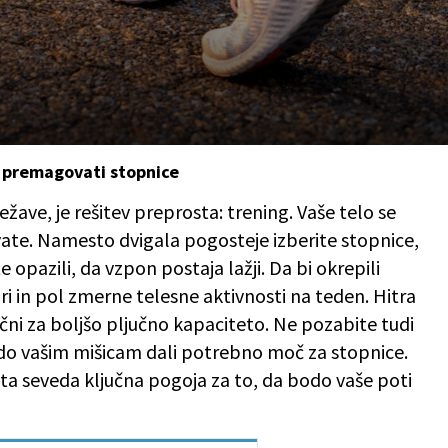
je premagovati stopnice
ežave, je rešitev preprosta: trening. Vaše telo se
vate. Namesto dvigala pogosteje izberite stopnice,
opazili, da vzpon postaja lažji. Da bi okrepili
uri in pol zmerne telesne aktivnosti na teden. Hitra
lični za boljšo pljučno kapaciteto. Ne pozabite tudi
odo vašim mišicam dali potrebno moč za stopnice.
 sta seveda ključna pogoja za to, da bodo vaše poti