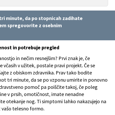
tri minute, da po stopnicah zadihate
 tem spregovorite z osebnim
jenost in potrebuje pregled
nostjo in nečim resnejšim? Prvi znak je, če
e včasih v užitek, postale pravi projekt. Če se
ajte z obiskom zdravnika. Prav tako bodite
kot tri minute, da se po vzponu umirite in ponovno
Zdravstveno pomoč pa poiščite takoj, če poleg
ine v prsih, omotičnost, imate nenadne
ite otekanje nog. Ti simptomi lahko nakazujejo na
z vašo telesno formo.