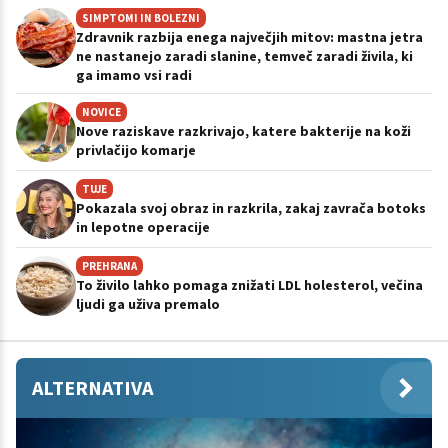
SIMPTOMI IN BOLEZNI
Zdravnik razbija enega največjih mitov: mastna jetra
ne nastanejo zaradi slanine, temveč zaradi živila, ki
ga imamo vsi radi
NOVICE
Nove raziskave razkrivajo, katere bakterije na koži
privlačijo komarje
TUJE
Pokazala svoj obraz in razkrila, zakaj zavrača botoks
in lepotne operacije
PREHRANA
To živilo lahko pomaga znižati LDL holesterol, večina
ljudi ga uživa premalo
ALTERNATIVA