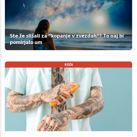
Ste že slišali za "kopanje v zvezdah"? To naj bi
pomirjalo um
KOŽA