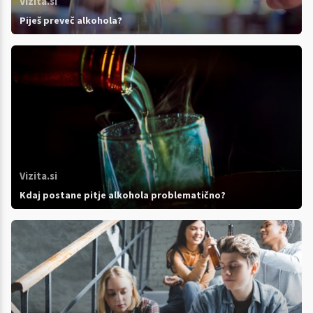
Vizita.si
Piješ preveč alkohola?
Vizita.si
Kdaj postane pitje alkohola problematično?