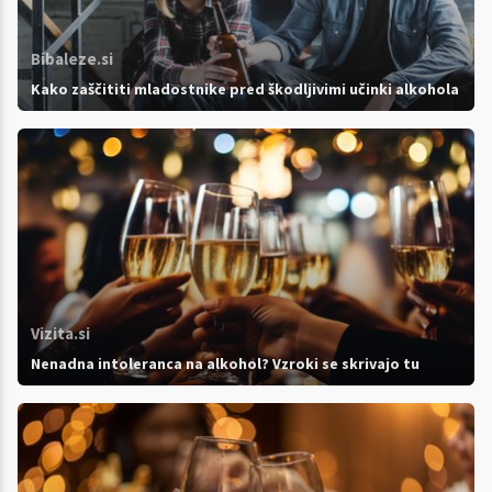
Bibaleze.si
Kako zaščititi mladostnike pred škodljivimi učinki alkohola
Vizita.si
Nenadna intoleranca na alkohol? Vzroki se skrivajo tu