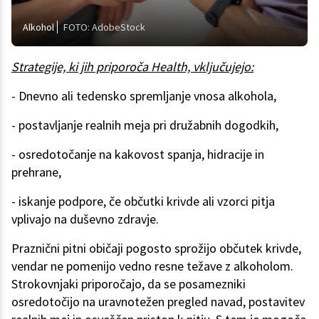
Alkohol
FOTO: AdobeStock
Strategije, ki jih priporoča Health, vključujejo:
- Dnevno ali tedensko spremljanje vnosa alkohola,
- postavljanje realnih meja pri družabnih dogodkih,
- osredotočanje na kakovost spanja, hidracije in
prehrane,
- iskanje podpore, če občutki krivde ali vzorci pitja
vplivajo na duševno zdravje.
Praznični pitni običaji pogosto sprožijo občutek krivde,
vendar ne pomenijo vedno resne težave z alkoholom.
Strokovnjaki priporočajo, da se posamezniki
osredotočijo na uravnotežen pregled navad, postavitev