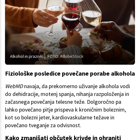
Alkohol in prazniki
FOTO: AdobeStock
Fiziološke posledice povečane porabe alkohola
WebMD
navaja, da prekomerno uživanje alkohola vodi
do dehidracije, motenj spanja, nihanja razpoloženja in
začasnega povečanja telesne teže. Dolgoročno pa
lahko povečano pitje prispeva k kroničnim boleznim,
kot so bolezni jeter, kardiovaskularne težave in
povečano tveganje za odvisnost.
Kako zmanjšati občutek krivde in ohraniti