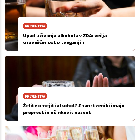
PREVENTIVA
Upad uživanja alkohola v ZDA: večja
ozaveščenost o tveganjih
PREVENTIVA
Želite omejiti alkohol? Znanstveniki imajo
preprost in učinkovit nasvet