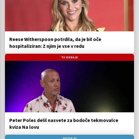
Reese Witherspoon potrdila, da je bil oče
hospitaliziran: Z njim je vse v redu
TV ODDAJE
Peter Poles delil nasvete za bodoče tekmovalce
kviza Na lovu
VIZITA.SI