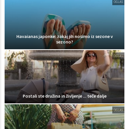
OGLAS
Havaianas japonke: zakaj jih nosimo iz sezone v
sezono?
OGLAS
Postali ste družina in življenje ... teče dalje
OGLAS