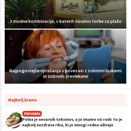
3 modne kombinacije, v katerih nosimo torbe za plažo
Najpogostejša vprašanja v povezavi z zobnimi luskami
in zobnimi prevlekami
Najbolj brano
PREHRANA
Polna je nevarnih toksinov, a jo imamo vsi radi: to je
najbolj nezdrava riba, ki jo mnogi redno uživajo