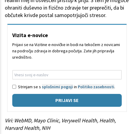
realnih mej in osveščen pristop k pitju. S tem je mogoče
ohraniti duševno in fizično zdravje ter preprečiti, da bi
občutek krivde postal samopotrjujoči stresor.
Vizita e-novice
Prijavi se na Vizitine e-novičke in bodi na tekočem z novicami
na področju zdravja in dobrega počutja. Zate jih pripravlja
uredništvo.
Strinjam se s
splošnimi pogoji
in
Politiko zasebnosti
.
PRIJAVI SE
Viri: WebMD, Mayo Clinic, Verywell Health, Health,
Harvard Health, NIH