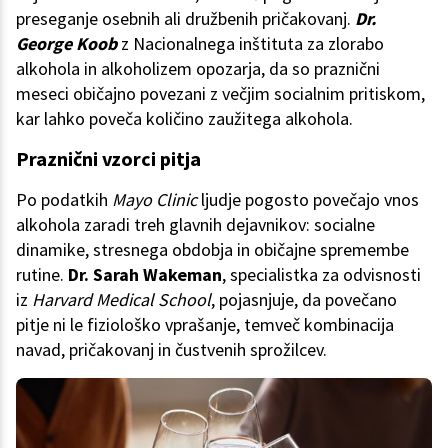
preseganje osebnih ali družbenih pričakovanj.
Dr.
George Koob
z Nacionalnega inštituta za zlorabo
alkohola in alkoholizem opozarja, da so praznični
meseci običajno povezani z večjim socialnim pritiskom,
kar lahko poveča količino zaužitega alkohola.
Praznični vzorci pitja
Po podatkih
Mayo Clinic
ljudje pogosto povečajo vnos
alkohola zaradi treh glavnih dejavnikov: socialne
dinamike, stresnega obdobja in običajne spremembe
rutine.
Dr. Sarah Wakeman
, specialistka za odvisnosti
iz
Harvard Medical School
, pojasnjuje, da povečano
pitje ni le fiziološko vprašanje, temveč kombinacija
navad, pričakovanj in čustvenih sprožilcev.