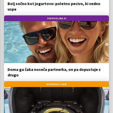
Bolj sočno kot jogurtovo: poletno pecivo, ki vedno
uspe
ZADOVOLJNA.SI
Doma ga čaka noseča partnerka, on pa dopustuje z
drugo
MOSKISVET.COM