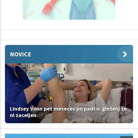
NOVICE
Lindsey Vonn pet mesecev po padcu: gleženj še
ni zaceljen