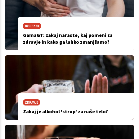
BOLEZNI
GamaGT: zakaj naraste, kaj pomeni za
zdravje in kako ga lahko zmanjšamo?
ZDRAVJE
Zakaj je alkohol 'strup' za naše telo?