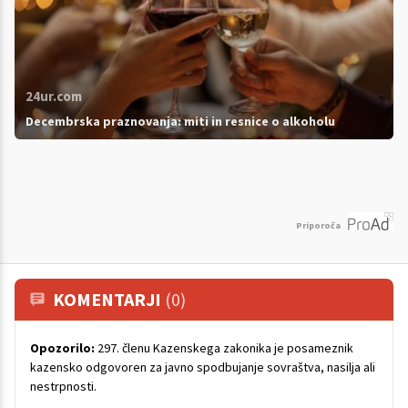
24ur.com
Decembrska praznovanja: miti in resnice o alkoholu
Priporoča
KOMENTARJI
(0)
Opozorilo:
297. členu Kazenskega zakonika je posameznik
kazensko odgovoren za javno spodbujanje sovraštva, nasilja ali
nestrpnosti.