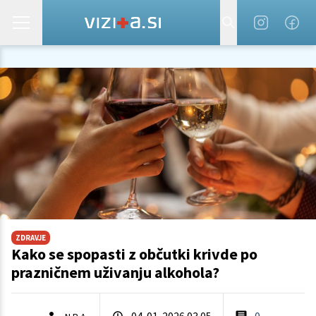
ZDRAVJE
Kako se spopasti z občutki krivde po
prazničnem uživanju alkohola?
04. 01. 2026 03.05
0