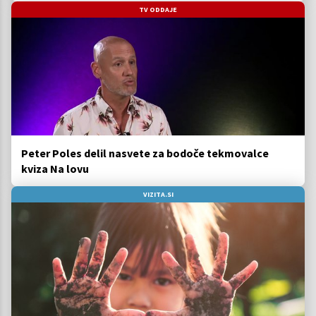
TV ODDAJE
Peter Poles delil nasvete za bodoče tekmovalce
kviza Na lovu
VIZITA.SI