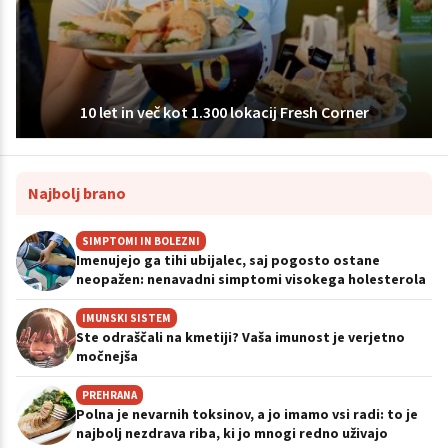
10 let in več kot 1.300 lokacij Fresh Corner
Najbolj brano
SIMPTOMI IN BOLEZNI
Imenujejo ga tihi ubijalec, saj pogosto ostane
neopažen: nenavadni simptomi visokega holesterola
IMUNSKI SISTEM
Ste odraščali na kmetiji? Vaša imunost je verjetno
močnejša
PREHRANA
Polna je nevarnih toksinov, a jo imamo vsi radi: to je
najbolj nezdrava riba, ki jo mnogi redno uživajo