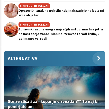
SIMPTOMI IN BOLEZNI
Opozorilni znak na nohtih: kdaj nakazujejo na bolezni
srca ali jeter
SIMPTOMI IN BOLEZNI
Zdravnik razbija enega največjih mitov: mastna jetra
ne nastanejo zaradi slanine, temveč zaradi živila, ki
ga imamo vsi radi
ALTERNATIVA
Ste že slišali za "kopanje v zvezdah"? To naj bi
pomirjalo um