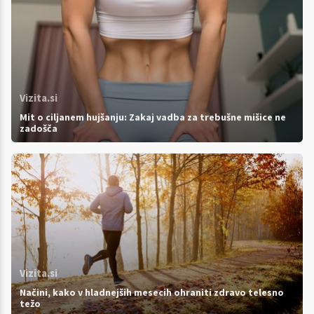
Vizita.si
Mit o ciljanem hujšanju: Zakaj vadba za trebušne mišice ne
zadošča
Vizita.si
Načini, kako v hladnejših mesecih ohraniti zdravo telesno
težo