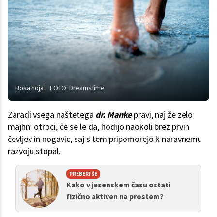
Bosa hoja
FOTO: Dreamstime
Zaradi vsega naštetega
dr. Manke
pravi, naj že zelo
majhni otroci, če se le da, hodijo naokoli brez prvih
čevljev in nogavic, saj s tem pripomorejo k naravnemu
razvoju stopal.
PREBERI ŠE
Kako v jesenskem času ostati
fizično aktiven na prostem?