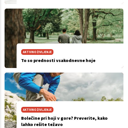
AKTIVNO ŽIVLJENJE
To so prednosti vsakodnevne hoje
AKTIVNO ŽIVLJENJE
Bolečine pri hoji v gore? Preverite, kako
lahko rešite težavo