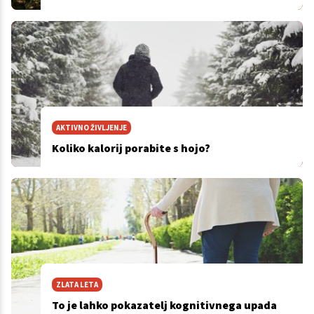
AKTIVNO ŽIVLJENJE
Koliko kalorij porabite s hojo?
ZLATA LETA
To je lahko pokazatelj kognitivnega upada