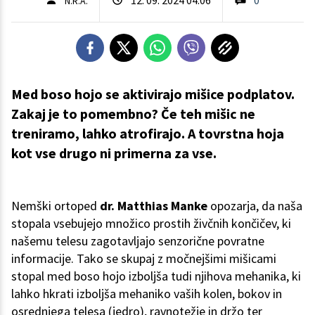
N.R.A.
Med boso hojo se aktivirajo mišice podplatov.
Zakaj je to pomembno? Če teh mišic ne
treniramo, lahko atrofirajo. A tovrstna hoja
kot vse drugo ni primerna za vse.
Nemški ortoped
dr. Matthias Manke
opozarja, da naša
stopala vsebujejo množico prostih živčnih končičev, ki
našemu telesu zagotavljajo senzorične povratne
informacije. Tako se skupaj z močnejšimi mišicami
stopal med boso hojo izboljša tudi njihova mehanika, ki
lahko hkrati izboljša mehaniko vaših kolen, bokov in
osrednjega telesa (jedro), ravnotežje in držo ter