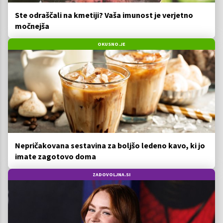
Ste odraščali na kmetiji? Vaša imunost je verjetno
močnejša
OKUSNO.JE
Nepričakovana sestavina za boljšo ledeno kavo, ki jo
imate zagotovo doma
ZADOVOLJNA.SI