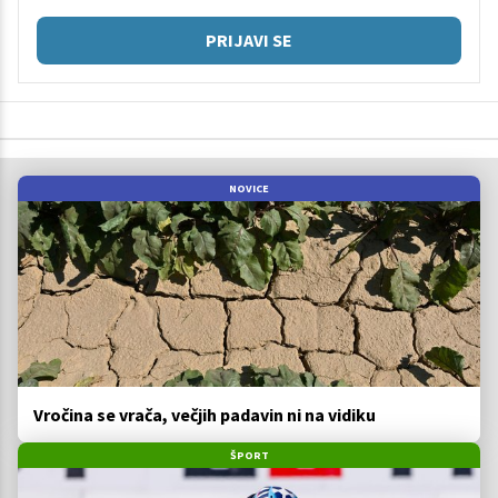
PRIJAVI SE
NOVICE
Vročina se vrača, večjih padavin ni na vidiku
ŠPORT