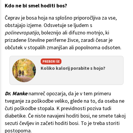
Kdo ne bi smel hoditi bos?
Čeprav je bosa hoja na splošno priporočljiva za vse,
obstajajo izjeme. Odsvetuje se ljudem s
polinevropatijo
, boleznijo ali difuzno motnjo, ki
prizadene številne periferne živce, zaradi česar je
občutek v stopalih zmanjšan ali popolnoma odsoten.
PREBERI ŠE
Koliko kalorij porabite s hojo?
Dr. Manke
namreč opozarja, da je v tem primeru
tveganje za poškodbe veliko, glede na to, da oseba ne
čuti poškodbe stopala. K previdnosti poziva tudi
diabetike. Če niste navajeni hoditi bosi, ne smete takoj
sezuti čevljev in začeti hoditi bosi. To je treba storiti
postopoma.