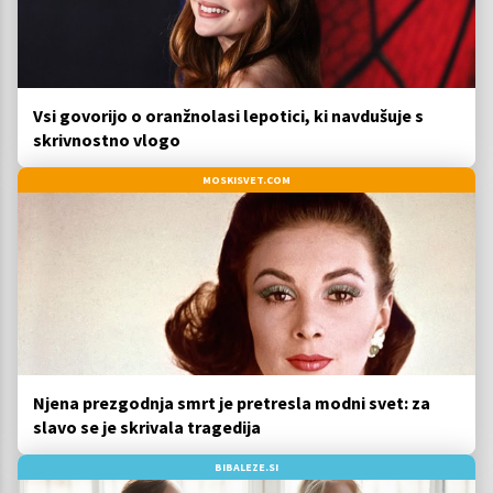
Vsi govorijo o oranžnolasi lepotici, ki navdušuje s
skrivnostno vlogo
MOSKISVET.COM
Njena prezgodnja smrt je pretresla modni svet: za
slavo se je skrivala tragedija
BIBALEZE.SI