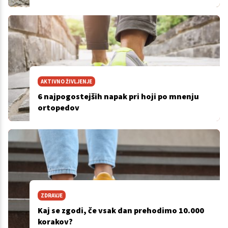
AKTIVNO ŽIVLJENJE
6 najpogostejših napak pri hoji po mnenju
ortopedov
ZDRAVJE
Kaj se zgodi, če vsak dan prehodimo 10.000
korakov?