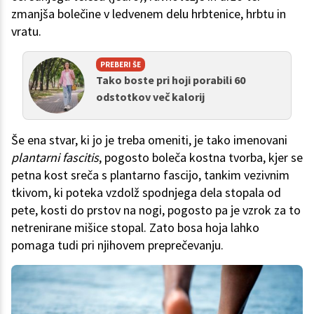
zmanjša bolečine v ledvenem delu hrbtenice, hrbtu in
vratu.
PREBERI ŠE
Tako boste pri hoji porabili 60
odstotkov več kalorij
Še ena stvar, ki jo je treba omeniti, je tako imenovani
plantarni fascitis
, pogosto boleča kostna tvorba, kjer se
petna kost sreča s plantarno fascijo, tankim vezivnim
tkivom, ki poteka vzdolž spodnjega dela stopala od
pete, kosti do prstov na nogi, pogosto pa je vzrok za to
netrenirane mišice stopal. Zato bosa hoja lahko
pomaga tudi pri njihovem preprečevanju.