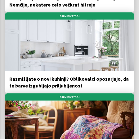
Nemčije, nekatere celo večkrat hitreje
DOMINVRT.SI
Razmišljate o novi kuhinji? Oblikovalci opozarjajo, da
te barve izgubljajo priljubljenost
DOMINVRT.SI