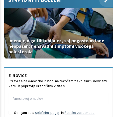
Imenujejo ga tihi ubijalec, saj pogosto ostane
neopažen: nenavadni simptomi visokega
holesterola
E-NOVICE
Prijavi se na e-novičke in bodi na tekočem z aktualnimi novicami.
Zate jih pripravlja uredništvo Vizita.si.
Strinjam se s
splošnimi pogoji
in
Politiko zasebnosti
.