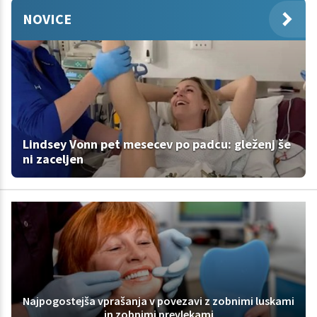
NOVICE
Lindsey Vonn pet mesecev po padcu: gleženj še
ni zaceljen
Najpogostejša vprašanja v povezavi z zobnimi luskami
in zobnimi prevlekami