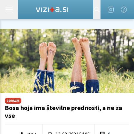
ZDRAVJE
Bosa hoja ima številne prednosti, a ne za
vse
12. 09. 2024 04.06
0