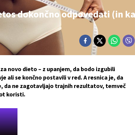
letos dokončno odpovedati (in ka
o za novo dieto – z upanjem, da bodo izgubili
e ali se končno postavili v red. A resnica je, da
e, da ne zagotavljajo trajnih rezultatov, temveč
t koristi.