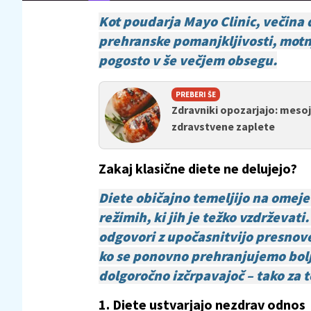
Kot poudarja Mayo Clinic, večina 
prehranske pomanjkljivosti, motn
pogosto v še večjem obsegu.
PREBERI ŠE
Zdravniki opozarjajo: mesoj
zdravstvene zaplete
Zakaj klasične diete ne delujejo?
Diete običajno temeljijo na omejeva
režimih, ki jih je težko vzdrževa
odgovori z upočasnitvijo presno
ko se ponovno prehranjujemo bolj 
dolgoročno izčrpavajoč – tako za t
1. Diete ustvarjajo nezdrav odnos