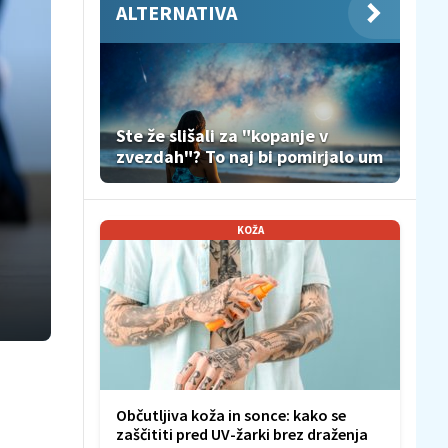
ALTERNATIVA
Ste že slišali za "kopanje v
zvezdah"? To naj bi pomirjalo um
KOŽA
Občutljiva koža in sonce: kako se
zaščititi pred UV-žarki brez draženja