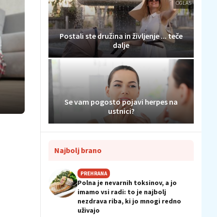
OGLAS
Postali ste družina in življenje ... teče
dalje
Se vam pogosto pojavi herpes na
ustnici?
Najbolj brano
PREHRANA
Polna je nevarnih toksinov, a jo
imamo vsi radi: to je najbolj
nezdrava riba, ki jo mnogi redno
uživajo