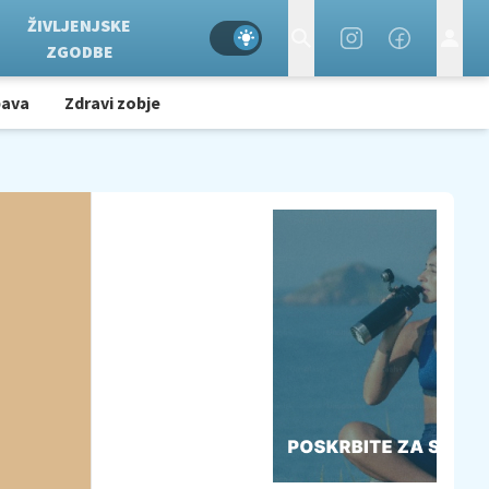
ŽIVLJENJSKE
ZGODBE
bava
Zdravi zobje