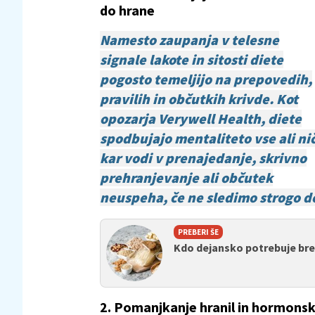
do hrane
Namesto zaupanja v telesne
signale lakote in sitosti diete
pogosto temeljijo na prepovedih,
pravilih in občutkih krivde. Kot
opozarja Verywell Health, diete
spodbujajo mentaliteto vse ali nič
kar vodi v prenajedanje, skrivno
prehranjevanje ali občutek
neuspeha, če ne sledimo strogo 
PREBERI ŠE
Kdo dejansko potrebuje br
2. Pomanjkanje hranil in hormons