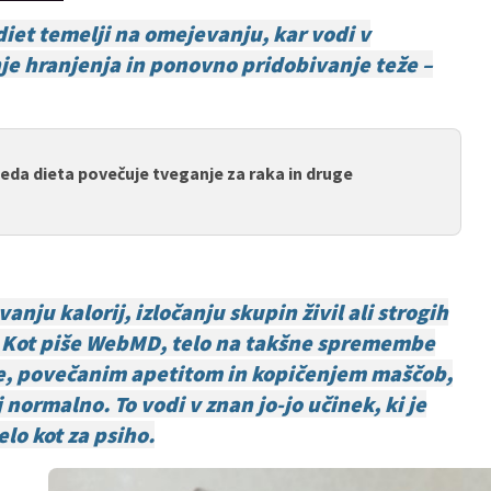
diet temelji na omejevanju, kar vodi v
je hranjenja in ponovno pridobivanje teže –
eda dieta povečuje tveganje za raka in druge
nju kalorij, izločanju skupin živil ali strogih
ti. Kot piše WebMD, telo na takšne spremembe
ve, povečanim apetitom in kopičenjem maščob,
normalno. To vodi v znan jo-jo učinek, ki je
elo kot za psiho.