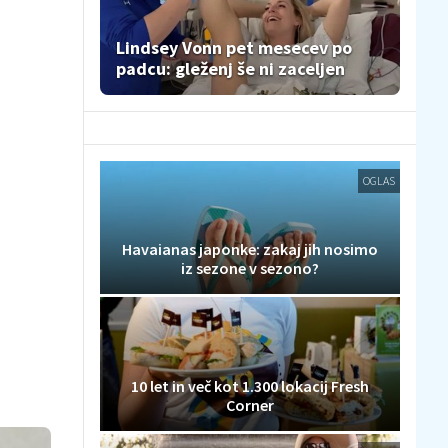
Lindsey Vonn pet mesecev po
padcu: gleženj še ni zaceljen
OGLAS
Havaianas japonke: zakaj jih nosimo
iz sezone v sezono?
10 let in več kot 1.300 lokacij Fresh
Corner