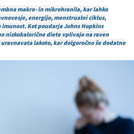
mbna makro- in mikrohranila, kar lahko
vnovesje, energijo, menstrualni ciklus,
o imunost. Kot poudarja Johns Hopkins
no nizkokalorične diete vplivajo na raven
i uravnavata lakoto, kar dolgoročno še dodatno