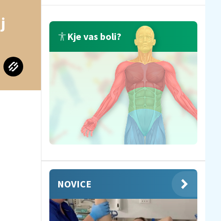
j
Kje vas boli?
NOVICE