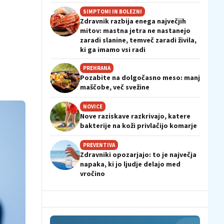
SIMPTOMI IN BOLEZNI
Zdravnik razbija enega največjih
mitov: mastna jetra ne nastanejo
zaradi slanine, temveč zaradi živila,
ki ga imamo vsi radi
PREHRANA
Pozabite na dolgočasno meso: manj
maščobe, več svežine
NOVICE
Nove raziskave razkrivajo, katere
bakterije na koži privlačijo komarje
PREVENTIVA
Zdravniki opozarjajo: to je največja
napaka, ki jo ljudje delajo med
vročino