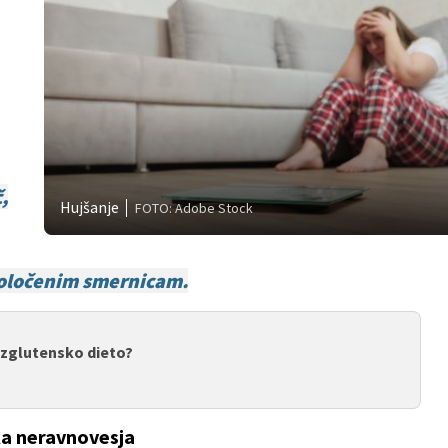
,
Hujšanje
FOTO: Adobe Stock
določenim smernicam.
ezglutensko dieto?
ka neravnovesja