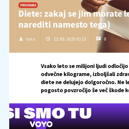
PREHRANA
Diete: zakaj se jim morate 
narediti namesto tega)
12. 05. 2025 03.15
0
N.R.A.
Vsako leto se milijoni ljudi odločij
odvečne kilograme, izboljšali zdravj
diete ne delujejo dolgoročno. Ne l
pogosto povzročijo še več škode ko