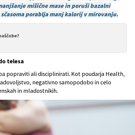
manjšanje mišične mase in poruši bazalni
 sčasoma porablja manj kalorij v mirovanju.
 maščobe?
do telesa
eba popraviti ali disciplinirati. Kot poudarja Health,
adovoljstvo, negativno samopodobo in celo
ženskah in mladostnikih.