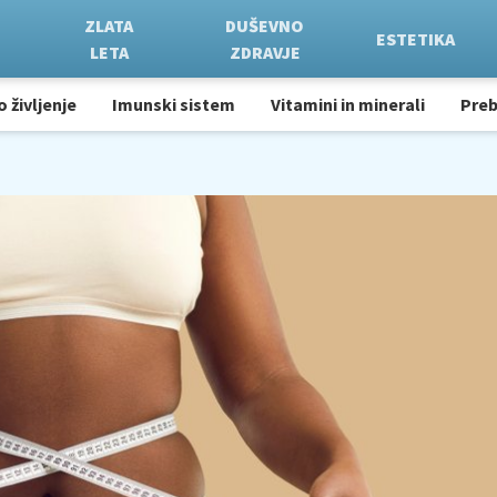
ZLATA
DUŠEVNO
ESTETIKA
LETA
ZDRAVJE
o življenje
Imunski sistem
Vitamini in minerali
Pre