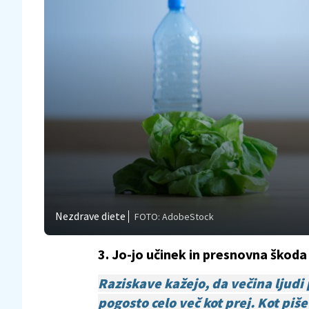
Nezdrave diete
FOTO: AdobeStock
3. Jo-jo učinek in presnovna škoda
Raziskave kažejo, da večina ljudi
pogosto celo več kot prej. Kot pi