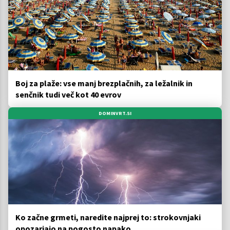
Boj za plaže: vse manj brezplačnih, za ležalnik in
senčnik tudi več kot 40 evrov
DOMINVRT.SI
Ko začne grmeti, naredite najprej to: strokovnjaki
opozarjajo na pogosto napako