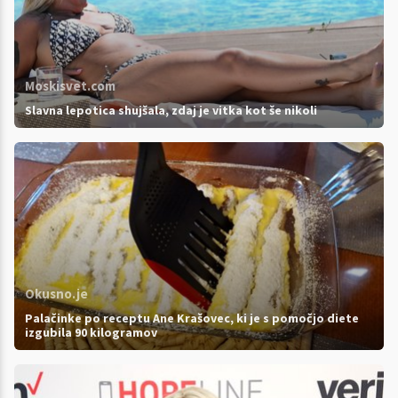
Moskisvet.com
Slavna lepotica shujšala, zdaj je vitka kot še nikoli
Okusno.je
Palačinke po receptu Ane Krašovec, ki je s pomočjo diete
izgubila 90 kilogramov