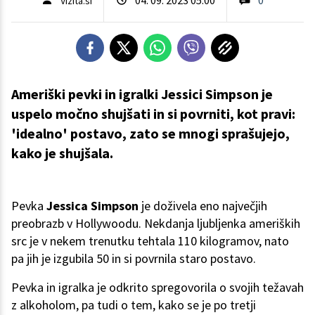
Vizita.si
Ameriški pevki in igralki Jessici Simpson je
uspelo močno shujšati in si povrniti, kot pravi:
'idealno' postavo, zato se mnogi sprašujejo,
kako je shujšala.
Pevka
Jessica Simpson
je doživela eno največjih
preobrazb v Hollywoodu. Nekdanja ljubljenka ameriških
src je v nekem trenutku tehtala 110 kilogramov, nato
pa jih je izgubila 50 in si povrnila staro postavo.
Pevka in igralka je odkrito spregovorila o svojih težavah
z alkoholom, pa tudi o tem, kako se je po tretji