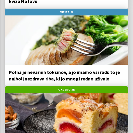
kviza Na lovu
VIZITA.SI
Polna je nevarnih toksinov, a jo imamo vsi radi: to je
najbolj nezdrava riba, ki jo mnogi redno uživajo
OKUSNO.JE