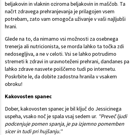
beljakovin in vlaknin oziroma beljakovin in maščob. Ta
načrt zdravega prehranjevanja je prilagojen vsem
potrebam, zato vam omogoča uživanje v vaši najljubši
hrani.
Glede na to, da nimamo vsi možnosti za osebnega
trenerja ali nutricionista, se morda lahko ta točka zdi
nedosegljiva, a ne v celoti. Vsi se lahko potrudimo
stremeti k zdravi in uravnoteženi prehrani, dandanes pa
lahko zdrave nasvete poiščemo tudi po internetu.
Poskrbite le, da dobite zadostna hranila v vsakem
obroku!
Kakovosten spanec
Dober, kakovosten spanec je bil ključ do Jessicinega
uspeha, vsako noč je spala vsaj sedem ur.
''Preveč ljudi
podcenjuje pomen spanja, je pa izjemno pomemben
sicer in tudi pri hujšanju.''