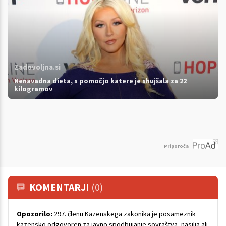
Zadovoljna.si
Nenavadna dieta, s pomočjo katere je shujšala za 22
kilogramov
Priporoča
KOMENTARJI
(0)
Opozorilo:
297. členu Kazenskega zakonika je posameznik
kazensko odgovoren za javno spodbujanje sovraštva, nasilja ali