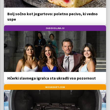
Bolj sočno kot jogurtovo: poletno pecivo, ki vedno
uspe
ZADOVOLJNA.SI
Hčerki slavnega igralca sta ukradli vso pozornost
MOSKISVET.COM