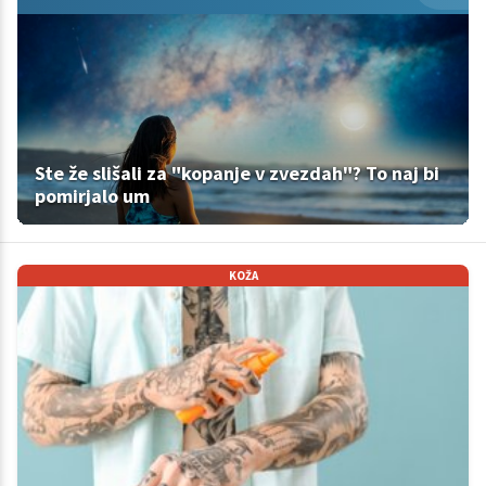
Ste že slišali za "kopanje v zvezdah"? To naj bi
pomirjalo um
KOŽA