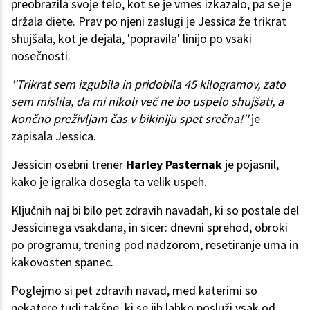
preobrazila svoje telo, kot se je vmes izkazalo, pa se je
držala diete. Prav po njeni zaslugi je Jessica že trikrat
shujšala, kot je dejala, 'popravila' linijo po vsaki
nosečnosti.
''Trikrat sem izgubila in pridobila 45 kilogramov, zato
sem mislila, da mi nikoli več ne bo uspelo shujšati, a
končno preživljam čas v bikiniju spet srečna!''
je
zapisala Jessica.
Jessicin osebni trener
Harley Pasternak
je pojasnil,
kako je igralka dosegla ta velik uspeh.
Ključnih naj bi bilo pet zdravih navadah, ki so postale del
Jessicinega vsakdana, in sicer: dnevni sprehod, obroki
po programu, trening pod nadzorom, resetiranje uma in
kakovosten spanec.
Poglejmo si pet zdravih navad, med katerimi so
nekatere tudi takšne, ki se jih lahko posluži vsak od