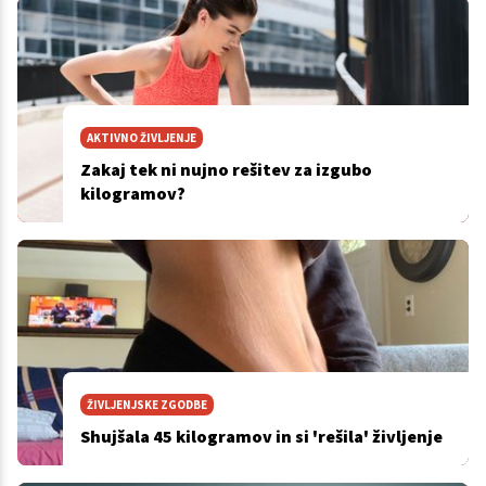
AKTIVNO ŽIVLJENJE
Zakaj tek ni nujno rešitev za izgubo
kilogramov?
ŽIVLJENJSKE ZGODBE
Shujšala 45 kilogramov in si 'rešila' življenje