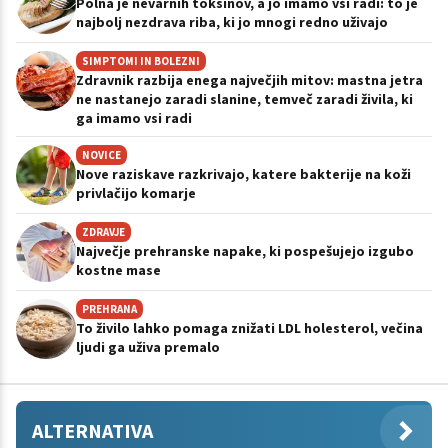
Polna je nevarnih toksinov, a jo imamo vsi radi: to je
najbolj nezdrava riba, ki jo mnogi redno uživajo
SIMPTOMI IN BOLEZNI
Zdravnik razbija enega največjih mitov: mastna jetra
ne nastanejo zaradi slanine, temveč zaradi živila, ki
ga imamo vsi radi
NOVICE
Nove raziskave razkrivajo, katere bakterije na koži
privlačijo komarje
ZDRAVJE
Največje prehranske napake, ki pospešujejo izgubo
kostne mase
PREHRANA
To živilo lahko pomaga znižati LDL holesterol, večina
ljudi ga uživa premalo
ALTERNATIVA