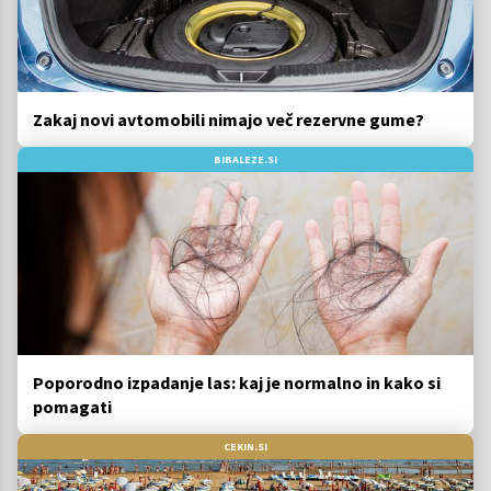
Zakaj novi avtomobili nimajo več rezervne gume?
BIBALEZE.SI
Poporodno izpadanje las: kaj je normalno in kako si
pomagati
CEKIN.SI