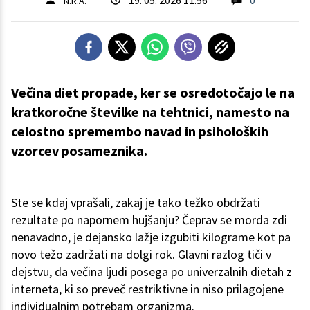
N.R.A.
Večina diet propade, ker se osredotočajo le na
kratkoročne številke na tehtnici, namesto na
celostno spremembo navad in psiholoških
vzorcev posameznika.
Ste se kdaj vprašali, zakaj je tako težko obdržati
rezultate po napornem hujšanju? Čeprav se morda zdi
nenavadno, je dejansko lažje izgubiti kilograme kot pa
novo težo zadržati na dolgi rok. Glavni razlog tiči v
dejstvu, da večina ljudi posega po univerzalnih dietah z
interneta, ki so preveč restriktivne in niso prilagojene
individualnim potrebam organizma.