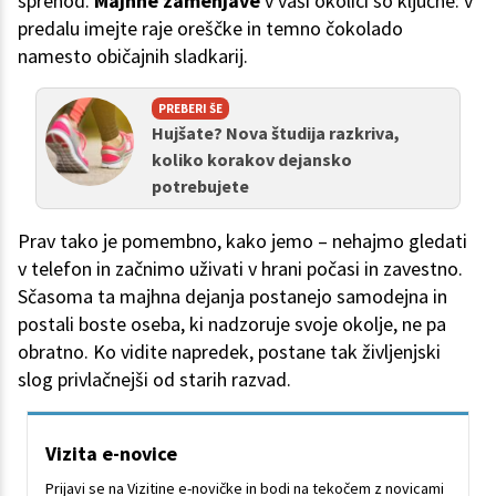
sprehod.
Majhne zamenjave
v vaši okolici so ključne: v
predalu imejte raje oreščke in temno čokolado
namesto običajnih sladkarij.
PREBERI ŠE
Hujšate? Nova študija razkriva,
koliko korakov dejansko
potrebujete
Prav tako je pomembno, kako jemo – nehajmo gledati
v telefon in začnimo uživati v hrani počasi in zavestno.
Sčasoma ta majhna dejanja postanejo samodejna in
postali boste oseba, ki nadzoruje svoje okolje, ne pa
obratno. Ko vidite napredek, postane tak življenjski
slog privlačnejši od starih razvad.
Vizita e-novice
Prijavi se na Vizitine e-novičke in bodi na tekočem z novicami