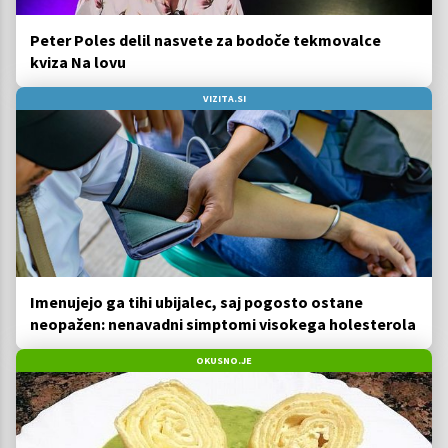
Peter Poles delil nasvete za bodoče tekmovalce
kviza Na lovu
VIZITA.SI
Imenujejo ga tihi ubijalec, saj pogosto ostane
neopažen: nenavadni simptomi visokega holesterola
OKUSNO.JE