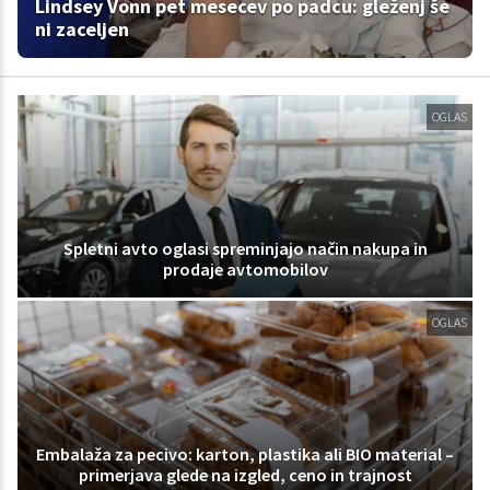
Lindsey Vonn pet mesecev po padcu: gleženj še
ni zaceljen
OGLAS
Spletni avto oglasi spreminjajo način nakupa in
prodaje avtomobilov
OGLAS
Embalaža za pecivo: karton, plastika ali BIO material –
primerjava glede na izgled, ceno in trajnost