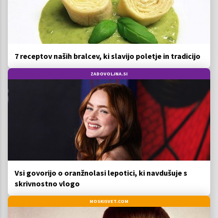
7 receptov naših bralcev, ki slavijo poletje in tradicijo
ZADOVOLJNA.SI
Vsi govorijo o oranžnolasi lepotici, ki navdušuje s
skrivnostno vlogo
MOSKISVET.COM