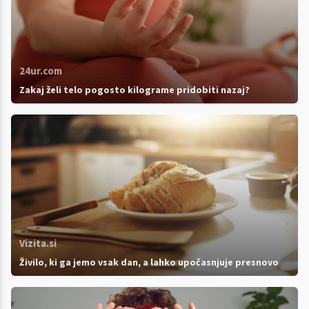
24ur.com
Zakaj želi telo pogosto kilograme pridobiti nazaj?
Vizita.si
Živilo, ki ga jemo vsak dan, a lahko upočasnjuje presnovo