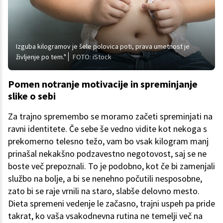
Izguba kilogramov je šele polovica poti, prava umetnost je
življenje po tem."
FOTO: iStock
Pomen notranje motivacije in spreminjanje
slike o sebi
Za trajno spremembo se moramo začeti spreminjati na
ravni identitete. Če sebe še vedno vidite kot nekoga s
prekomerno telesno težo, vam bo vsak kilogram manj
prinašal nekakšno podzavestno negotovost, saj se ne
boste več prepoznali. To je podobno, kot če bi zamenjali
službo na bolje, a bi se nenehno počutili nesposobne,
zato bi se raje vrnili na staro, slabše delovno mesto.
Dieta spremeni vedenje le začasno, trajni uspeh pa pride
takrat, ko vaša vsakodnevna rutina ne temelji več na