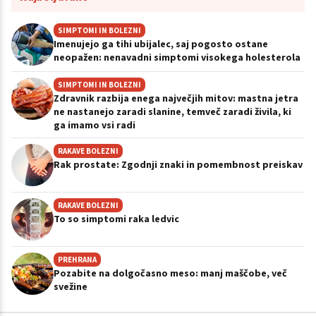
SIMPTOMI IN BOLEZNI
Imenujejo ga tihi ubijalec, saj pogosto ostane
neopažen: nenavadni simptomi visokega holesterola
SIMPTOMI IN BOLEZNI
Zdravnik razbija enega največjih mitov: mastna jetra
ne nastanejo zaradi slanine, temveč zaradi živila, ki
ga imamo vsi radi
RAKAVE BOLEZNI
Rak prostate: Zgodnji znaki in pomembnost preiskav
RAKAVE BOLEZNI
To so simptomi raka ledvic
PREHRANA
Pozabite na dolgočasno meso: manj maščobe, več
svežine