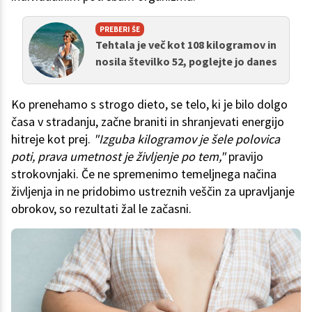
PREBERI ŠE
Tehtala je več kot 108 kilogramov in
nosila številko 52, poglejte jo danes
Ko prenehamo s strogo dieto, se telo, ki je bilo dolgo
časa v stradanju, začne braniti in shranjevati energijo
hitreje kot prej.
"Izguba kilogramov je šele polovica
poti, prava umetnost je življenje po tem,"
pravijo
strokovnjaki. Če ne spremenimo temeljnega načina
življenja in ne pridobimo ustreznih veščin za upravljanje
obrokov, so rezultati žal le začasni.