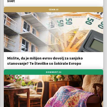
svet
CEKIN.SI
Mislite, da je milijon evrov dovolj za sanjsko
stanovanje? Te številke so šokirale Evropo
DOMINVRT.SI