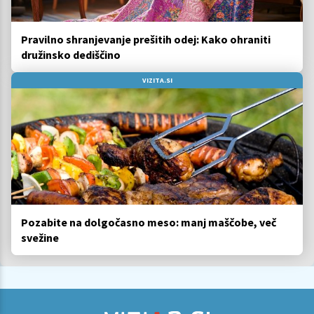
Pravilno shranjevanje prešitih odej: Kako ohraniti
družinsko dediščino
VIZITA.SI
Pozabite na dolgočasno meso: manj maščobe, več
svežine