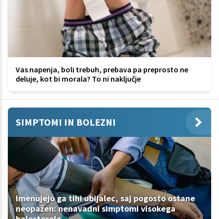
Vas napenja, boli trebuh, prebava pa preprosto ne
deluje, kot bi morala? To ni naključje
SIMPTOMI IN BOLEZNI
Imenujejo ga tihi ubijalec, saj pogosto ostane
neopažen: nenavadni simptomi visokega
holesterola