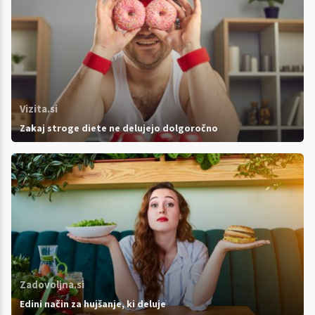
Vizita.si
Zakaj stroge diete ne delujejo dolgoročno
Zadovoljna.si
Edini način za hujšanje, ki deluje