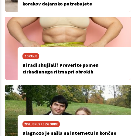
korakov dejansko potrebujete
ZDRAVJE
Bi radi shujšali? Preverite pomen
cirkadianega ritma pri obrokih
ŽIVLJENJSKE ZGODBE
Diagnozo je našla na internetu in končno