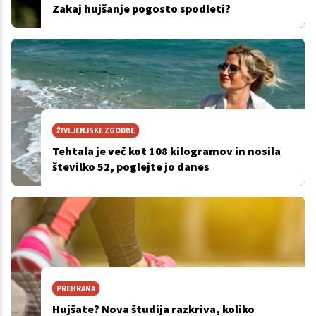
Zakaj hujšanje pogosto spodleti?
ŽIVLJENJSKE ZGODBE
Tehtala je več kot 108 kilogramov in nosila
številko 52, poglejte jo danes
PREHRANA
Hujšate? Nova študija razkriva, koliko