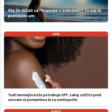
Ste že slišali za "kopanje v zvezdah"? To naj bi
pomirjalo um
KOŽA
Tudi temnejša koža potrebuje SPF: zakaj zaščita pred
soncem ni pomembna le za svetlopolte
NOVICE