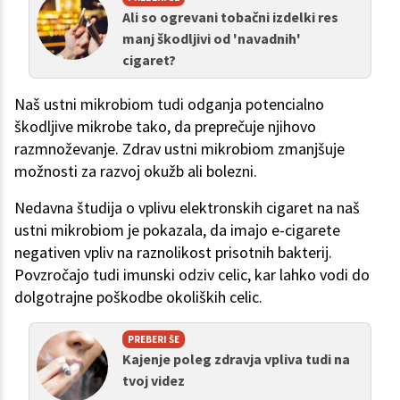
Ali so ogrevani tobačni izdelki res
manj škodljivi od 'navadnih'
cigaret?
Naš ustni mikrobiom tudi odganja potencialno
škodljive mikrobe tako, da preprečuje njihovo
razmnoževanje. Zdrav ustni mikrobiom zmanjšuje
možnosti za razvoj okužb ali bolezni.
Nedavna študija o vplivu elektronskih cigaret na naš
ustni mikrobiom je pokazala, da imajo e-cigarete
negativen vpliv na raznolikost prisotnih bakterij.
Povzročajo tudi imunski odziv celic, kar lahko vodi do
dolgotrajne poškodbe okoliških celic.
PREBERI ŠE
Kajenje poleg zdravja vpliva tudi na
tvoj videz