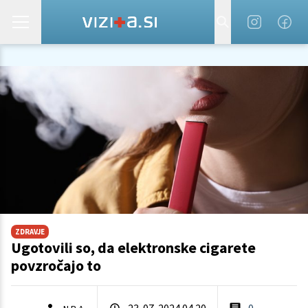
ZDRAVJE
Ugotovili so, da elektronske cigarete
povzročajo to
23. 07. 2024 04.20
0