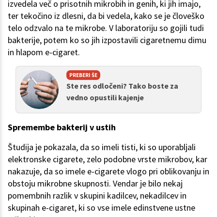
izvedela več o prisotnih mikrobih in genih, ki jih imajo,
ter tekočino iz dlesni, da bi vedela, kako se je človeško
telo odzvalo na te mikrobe. V laboratoriju so gojili tudi
bakterije, potem ko so jih izpostavili cigaretnemu dimu
in hlapom e-cigaret.
PREBERI ŠE
Ste res odločeni? Tako boste za
vedno opustili kajenje
Spremembe bakterij v ustih
Študija je pokazala, da so imeli tisti, ki so uporabljali
elektronske cigarete, zelo podobne vrste mikrobov, kar
nakazuje, da so imele e-cigarete vlogo pri oblikovanju in
obstoju mikrobne skupnosti. Vendar je bilo nekaj
pomembnih razlik v skupini kadilcev, nekadilcev in
skupinah e-cigaret, ki so vse imele edinstvene ustne