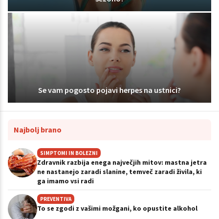
Se vam pogosto pojavi herpes na ustnici?
Najbolj brano
SIMPTOMI IN BOLEZNI
Zdravnik razbija enega največjih mitov: mastna jetra
ne nastanejo zaradi slanine, temveč zaradi živila, ki
ga imamo vsi radi
PREVENTIVA
To se zgodi z vašimi možgani, ko opustite alkohol