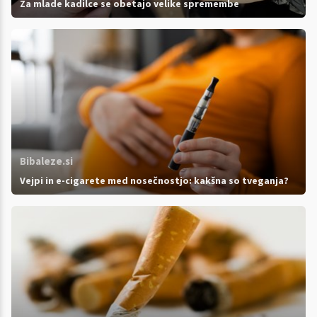
Za mlade kadilce se obetajo velike spremembe
Bibaleze.si
Vejpi in e-cigarete med nosečnostjo: kakšna so tveganja?