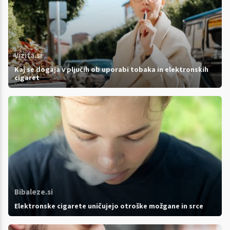
Vizita.si
Kaj se dogaja v pljučih ob uporabi tobaka in elektronskih
cigaret
Bibaleze.si
Elektronske cigarete uničujejo otroške možgane in srce