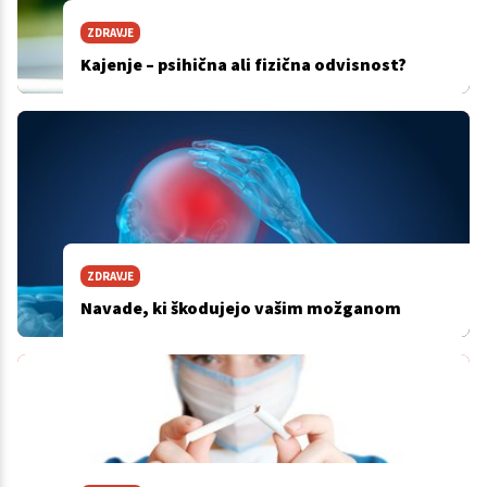
ZDRAVJE
Kajenje – psihična ali fizična odvisnost?
ZDRAVJE
Navade, ki škodujejo vašim možganom