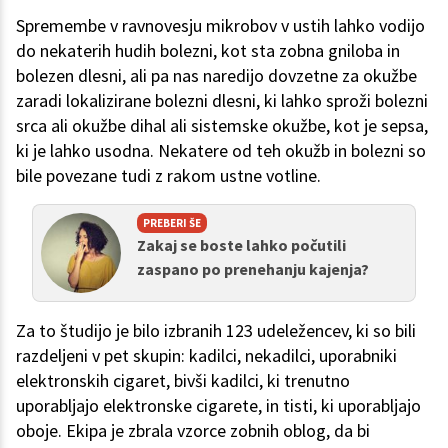
Spremembe v ravnovesju mikrobov v ustih lahko vodijo
do nekaterih hudih bolezni, kot sta zobna gniloba in
bolezen dlesni, ali pa nas naredijo dovzetne za okužbe
zaradi lokalizirane bolezni dlesni, ki lahko sproži bolezni
srca ali okužbe dihal ali sistemske okužbe, kot je sepsa,
ki je lahko usodna. Nekatere od teh okužb in bolezni so
bile povezane tudi z rakom ustne votline.
PREBERI ŠE
Zakaj se boste lahko počutili
zaspano po prenehanju kajenja?
Za to študijo je bilo izbranih 123 udeležencev, ki so bili
razdeljeni v pet skupin: kadilci, nekadilci, uporabniki
elektronskih cigaret, bivši kadilci, ki trenutno
uporabljajo elektronske cigarete, in tisti, ki uporabljajo
oboje. Ekipa je zbrala vzorce zobnih oblog, da bi