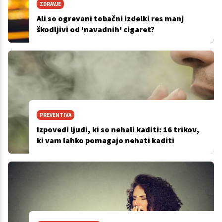
ZDRAVJE
Ali so ogrevani tobačni izdelki res manj
škodljivi od 'navadnih' cigaret?
PREVENTIVA
Izpovedi ljudi, ki so nehali kaditi: 16 trikov,
ki vam lahko pomagajo nehati kaditi