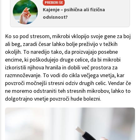
PREBERI ŠE
Kajenje – psihična ali fizična
odvisnost?
Ko so pod stresom, mikrobi vklopijo svoje gene za boj
ali beg, zaradi česar lahko bolje preživijo v težkih
okoljih. To naredijo tako, da proizvajajo posebne
encime, ki poškodujejo druge celice, da bi mikrobi
izkoristili njihova hranila in dobili več prostora za
razmnoževanje. To vodi do cikla večjega vnetja, kar
povzroči močnejši stresni odziv drugih celic. Vendar če
ne moremo odstraniti teh stresnih mikrobov, lahko to
dolgotrajno vnetje povzroči hude bolezni.