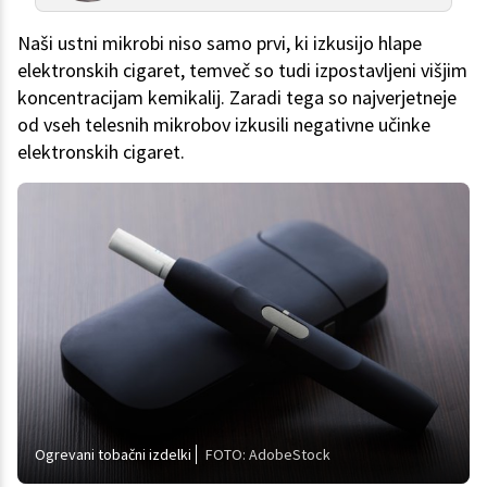
Naši ustni mikrobi niso samo prvi, ki izkusijo hlape
elektronskih cigaret, temveč so tudi izpostavljeni višjim
koncentracijam kemikalij. Zaradi tega so najverjetneje
od vseh telesnih mikrobov izkusili negativne učinke
elektronskih cigaret.
Ogrevani tobačni izdelki
FOTO: AdobeStock