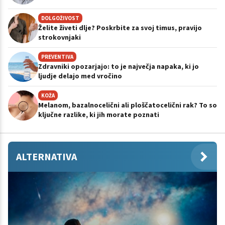
DOLGOŽIVOST
Želite živeti dlje? Poskrbite za svoj timus, pravijo
strokovnjaki
PREVENTIVA
Zdravniki opozarjajo: to je največja napaka, ki jo
ljudje delajo med vročino
KOŽA
Melanom, bazalnocelični ali ploščatocelični rak? To so
ključne razlike, ki jih morate poznati
ALTERNATIVA