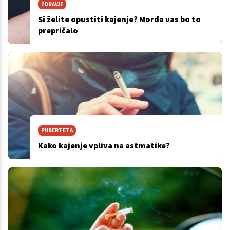
ZDRAVJE
Si želite opustiti kajenje? Morda vas bo to
prepričalo
PUBERTETA
Kako kajenje vpliva na astmatike?