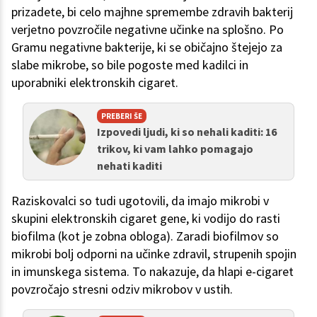
prizadete, bi celo majhne spremembe zdravih bakterij
verjetno povzročile negativne učinke na splošno. Po
Gramu negativne bakterije, ki se običajno štejejo za
slabe mikrobe, so bile pogoste med kadilci in
uporabniki elektronskih cigaret.
PREBERI ŠE
Izpovedi ljudi, ki so nehali kaditi: 16
trikov, ki vam lahko pomagajo
nehati kaditi
Raziskovalci so tudi ugotovili, da imajo mikrobi v
skupini elektronskih cigaret gene, ki vodijo do rasti
biofilma (kot je zobna obloga). Zaradi biofilmov so
mikrobi bolj odporni na učinke zdravil, strupenih spojin
in imunskega sistema. To nakazuje, da hlapi e-cigaret
povzročajo stresni odziv mikrobov v ustih.