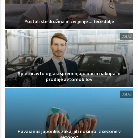
Postali ste družina in življenje ... teče dalje
OGLAS
Spletni avto oglasi spreminjajo način nakupa in
prodaje avtomobilov
OGLAS
Havaianas japonke: zakaj jih nosimo iz sezone v
sezono?