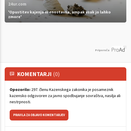
24ur.com
'Opustitev kajenja ni enostavna, ampak vsak jo lahko
zmore'
Priporoča
KOMENTARJI
(0)
Opozorilo:
297. členu Kazenskega zakonika je posameznik
kazensko odgovoren za javno spodbujanje sovraštva, nasilja ali
nestrpnosti.
PRAVILA ZA OBJAVO KOMENTARJEV