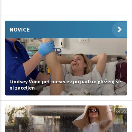
NOVICE
Lindsey Vonn pet mesecev po padcu: gleženj še
ni zaceljen
OGLAS