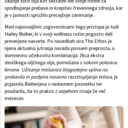
zaužije žlico olja kot sestavni del svoje rutine za
spodbujanje prebave in krepitev črevesnega zdravja, kar
je v javnosti sprožilo precejšnje zanimanje.
Med najnovejšimi zagovornicami tega pristopa je tudi
Hailey Bieber, ki v svoji wellness rutini pogosto deli
preverjene nasvete. Po navedbah vira The Ethos je
njena aktualna jutranja navada povsem preprosta, a
domnevno učinkovita kombinacija: žlica ekstra
deviškega oljčnega olja, pomešana s sokom polovice
limone.
Uživanje mešanice blagodejno vpliva na
prebavila in podpira naravno razstrupljanje telesa,
je
pojasnila Bieberjeva v nedavnem posnetku ter
poudarila, da to prakso z uspehom izvaja že več
mesecev.