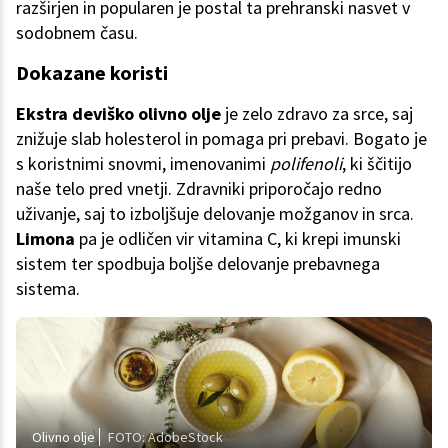
razširjen in popularen je postal ta prehranski nasvet v
sodobnem času.
Dokazane koristi
Ekstra deviško olivno olje
je zelo zdravo za srce, saj
znižuje slab holesterol in pomaga pri prebavi. Bogato je
s koristnimi snovmi, imenovanimi
polifenoli
, ki ščitijo
naše telo pred vnetji. Zdravniki priporočajo redno
uživanje, saj to izboljšuje delovanje možganov in srca.
Limona
pa je odličen vir vitamina C, ki krepi imunski
sistem ter spodbuja boljše delovanje prebavnega
sistema.
Olivno olje
FOTO: AdobeStock