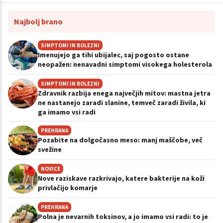
Najbolj brano
SIMPTOMI IN BOLEZNI
Imenujejo ga tihi ubijalec, saj pogosto ostane
neopažen: nenavadni simptomi visokega holesterola
SIMPTOMI IN BOLEZNI
Zdravnik razbija enega največjih mitov: mastna jetra
ne nastanejo zaradi slanine, temveč zaradi živila, ki
ga imamo vsi radi
PREHRANA
Pozabite na dolgočasno meso: manj maščobe, več
svežine
NOVICE
Nove raziskave razkrivajo, katere bakterije na koži
privlačijo komarje
PREHRANA
Polna je nevarnih toksinov, a jo imamo vsi radi: to je