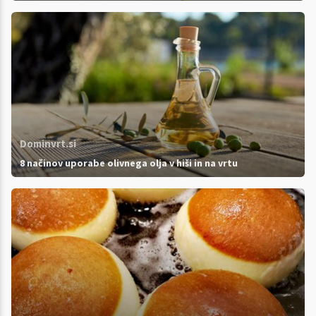
Dominvrt.si
8 načinov uporabe olivnega olja v hiši in na vrtu