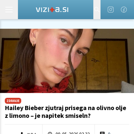
ZDRAVJE
Hailey Bieber zjutraj prisega na olivno olje
z limono – je napitek smiseln?
09. 05. 2026 03.32
0