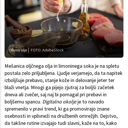
Olivno olje
FOTO: AdobeStock
Mešanica oljčnega olja in limoninega soka je na spletu
postala zelo priljubljena. Ljudje verjamejo, da ta napitek
izboljšuje prebavo, stanje kože in delovanje jeter ter
blaži vnetja. Mnogi ga pijejo zjutraj za boljši začetek
dneva ali zvečer, saj naj bi pomagal pri prebavi in
boljšemu spancu.
Digitalno okolje
je to navado
spremenilo v pravi trend, ki ga promovirajo znane
osebnosti in vplivneži na družbenih omrežjih. Dejstvo,
da takšne rutine izvajajo tudi slavni, kaže na to, kako