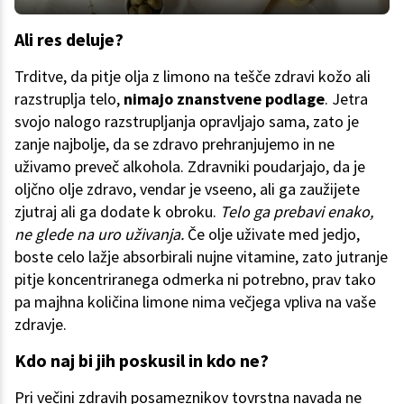
Ali res deluje?
Trditve, da pitje olja z limono na tešče zdravi kožo ali
razstruplja telo,
nimajo znanstvene podlage
. Jetra
svojo nalogo razstrupljanja opravljajo sama, zato je
zanje najbolje, da se zdravo prehranjujemo in ne
uživamo preveč alkohola. Zdravniki poudarjajo, da je
oljčno olje zdravo, vendar je vseeno, ali ga zaužijete
zjutraj ali ga dodate k obroku.
Telo ga prebavi enako,
ne glede na uro uživanja.
Če olje uživate med jedjo,
boste celo lažje absorbirali nujne vitamine, zato jutranje
pitje koncentriranega odmerka ni potrebno, prav tako
pa majhna količina limone nima večjega vpliva na vaše
zdravje.
Kdo naj bi jih poskusil in kdo ne?
Pri večini zdravih posameznikov tovrstna navada ne