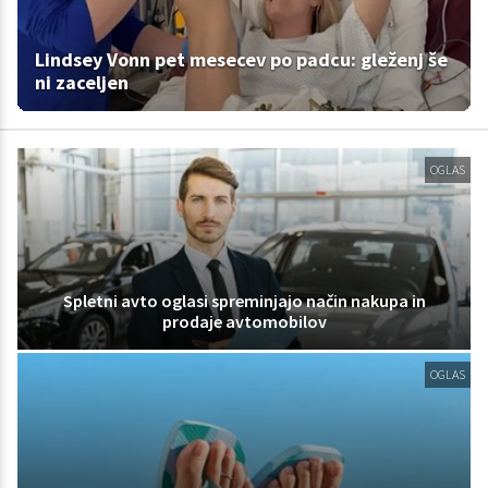
Lindsey Vonn pet mesecev po padcu: gleženj še
ni zaceljen
OGLAS
Spletni avto oglasi spreminjajo način nakupa in
prodaje avtomobilov
OGLAS