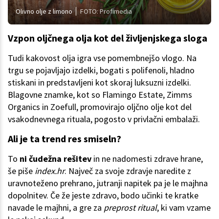
Olivno olje z limono
FOTO: Profimedia
Vzpon oljčnega olja kot del življenjskega sloga
Tudi kakovost olja igra vse pomembnejšo vlogo. Na
trgu se pojavljajo izdelki, bogati s polifenoli, hladno
stiskani in predstavljeni kot skoraj luksuzni izdelki.
Blagovne znamke, kot so Flamingo Estate, Zimms
Organics in Zoefull, promovirajo oljčno olje kot del
vsakodnevnega rituala, pogosto v privlačni embalaži.
Ali je ta trend res smiseln?
To
ni čudežna rešitev
in ne nadomesti zdrave hrane,
še piše
index.hr
. Največ za svoje zdravje naredite z
uravnoteženo prehrano, jutranji napitek pa je le majhna
dopolnitev. Če že jeste zdravo, bodo učinki te kratke
navade le majhni, a gre za
preprost ritual
, ki vam vzame