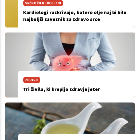
SRČNO ŽILNE BOLEZNI
Kardiologi razkrivajo, katero olje naj bi bilo
najboljši zaveznik za zdravo srce
ZDRAVJE
Tri živila, ki krepijo zdravje jeter