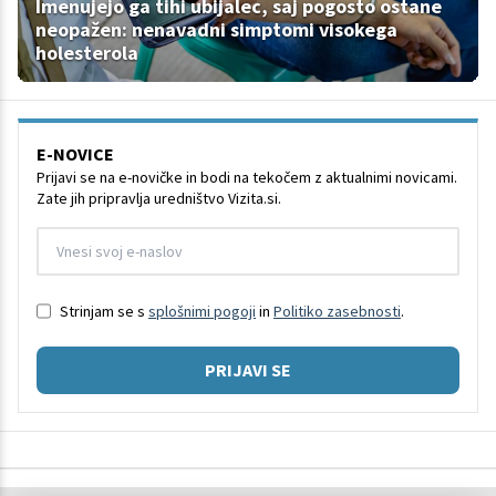
Imenujejo ga tihi ubijalec, saj pogosto ostane
neopažen: nenavadni simptomi visokega
holesterola
E-NOVICE
Prijavi se na e-novičke in bodi na tekočem z aktualnimi novicami.
Zate jih pripravlja uredništvo Vizita.si.
Strinjam se s
splošnimi pogoji
in
Politiko zasebnosti
.
PRIJAVI SE