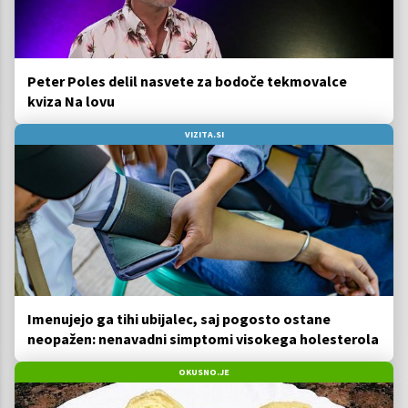
Peter Poles delil nasvete za bodoče tekmovalce
kviza Na lovu
VIZITA.SI
Imenujejo ga tihi ubijalec, saj pogosto ostane
neopažen: nenavadni simptomi visokega holesterola
OKUSNO.JE