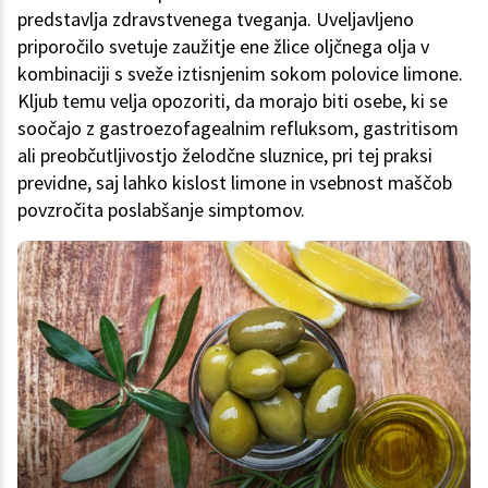
predstavlja zdravstvenega tveganja. Uveljavljeno
priporočilo svetuje zaužitje ene žlice oljčnega olja v
kombinaciji s sveže iztisnjenim sokom polovice limone.
Kljub temu velja opozoriti, da morajo biti osebe, ki se
soočajo z gastroezofagealnim refluksom, gastritisom
ali preobčutljivostjo želodčne sluznice, pri tej praksi
previdne, saj lahko kislost limone in vsebnost maščob
povzročita poslabšanje simptomov.