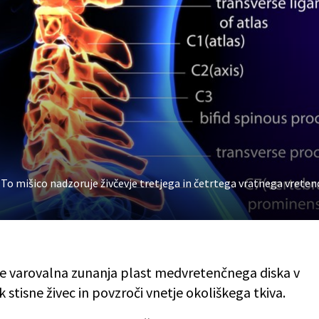
 To mišico nadzoruje živčevje tretjega in četrtega vratnega vreten
o se varovalna zunanja plast medvretenčnega diska v
 stisne živec in povzroči vnetje okoliškega tkiva.