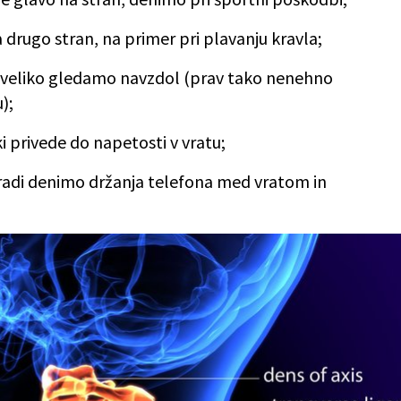
a drugo stran, na primer pri plavanju kravla;
r veliko gledamo navzdol (prav tako nenehno
);
i privede do napetosti v vratu;
zaradi denimo držanja telefona med vratom in