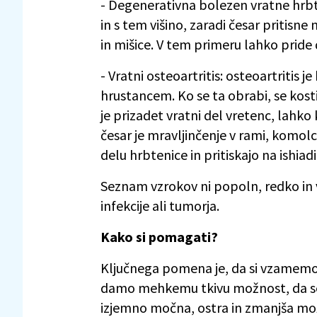
- Degenerativna bolezen vratne hrbte
in s tem višino, zaradi česar pritisne 
in mišice. V tem primeru lahko pride 
- Vratni osteoartritis: osteoartritis j
hrustancem. Ko se ta obrabi, se kost
je prizadet vratni del vretenc, lahko 
česar je mravljinčenje v rami, komolc
delu hrbtenice in pritiskajo na ishiad
Seznam vzrokov ni popoln, redko in v
infekcije ali tumorja.
Kako si pomagati?
Ključnega pomena je, da si vzamemo 
damo mehkemu tkivu možnost, da se 
izjemno močna, ostra in zmanjša možn