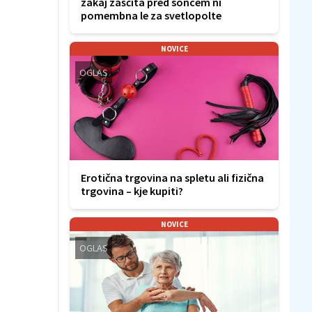
zakaj zaščita pred soncem ni
pomembna le za svetlopolte
NOVICE
OGLAS
Erotična trgovina na spletu ali fizična
trgovina – kje kupiti?
NOVICE
OGLAS