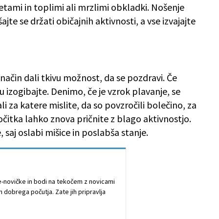
ami in toplimi ali mrzlimi obkladki. Nošenje
jte se držati običajnih aktivnosti, a vse izvajajte
 način dali tkivu možnost, da se pozdravi. Če
 izogibajte. Denimo, če je vzrok plavanje, se
 za katere mislite, da so povzročili bolečino, za
očitka lahko znova pričnite z blago aktivnostjo.
, saj oslabi mišice in poslabša stanje.
e e-novičke in bodi na tekočem z novicami
n dobrega počutja. Zate jih pripravlja