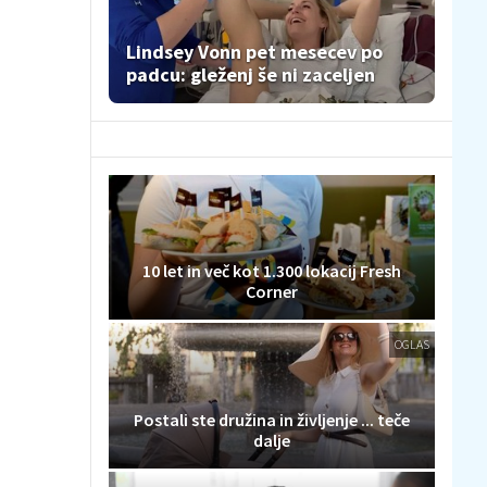
Lindsey Vonn pet mesecev po
padcu: gleženj še ni zaceljen
10 let in več kot 1.300 lokacij Fresh
Corner
OGLAS
Postali ste družina in življenje ... teče
dalje