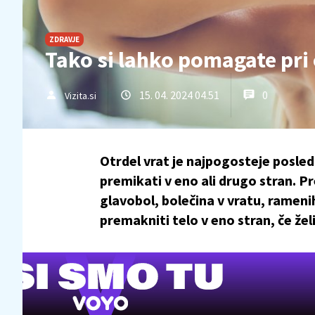
ZDRAVJE
Tako si lahko pomagate pri
15. 04. 2024 04.51
0
Vizita.si
Otrdel vrat je najpogosteje posledi
premikati v eno ali drugo stran. Pr
glavobol, bolečina v vratu, rameni
premakniti telo v eno stran, če že