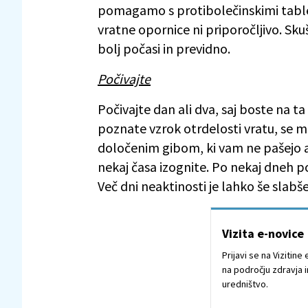
pomagamo s protibolečinskimi tablet
vratne opornice ni priporočljivo. Skuša
bolj počasi in previdno.
Počivajte
Počivajte dan ali dva, saj boste na ta
poznate vzrok otrdelosti vratu, se mu
določenim gibom, ki vam ne pašejo ali
nekaj časa izognite. Po nekaj dneh p
Več dni neaktinosti je lahko še slabše
Vizita e-novice
Prijavi se na Vizitin
na področju zdravja i
uredništvo.