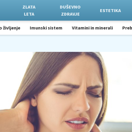
ZLATA
DUŠEVNO
ESTETIKA
LETA
ZDRAVJE
o življenje
Imunski sistem
Vitamini in minerali
Pre