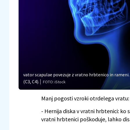
vator scapulae povezuje z vratno hrbtenico in rameni.
(C3, C4).
FOTO: iStock
Manj pogosti vzroki otrdelega vratu:
- Hernija diska v vratni hrbtenici: k
vratni hrbtenici poškoduje, lahko disk