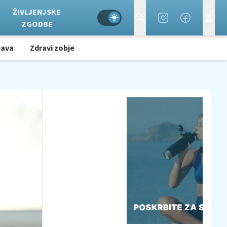
ŽIVLJENJSKE
ZGODBE
bava
Zdravi zobje