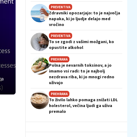
PREVENTIVA
Zdravniki opozarjajo: to je največja
napaka, ki jo ljudje delajo med
vročino
PREVENTIVA
To se zgodi z vašimi možgani, ko
opustite alkohol
PREHRANA
Polna je nevarnih toksinov, a jo
imamo vsi radi: to je najbolj
nezdrava riba, ki jo mnogi redno
ca
uživajo
PREHRANA
To živilo lahko pomaga znižati LDL
holesterol, večina ljudi ga uživa
premalo