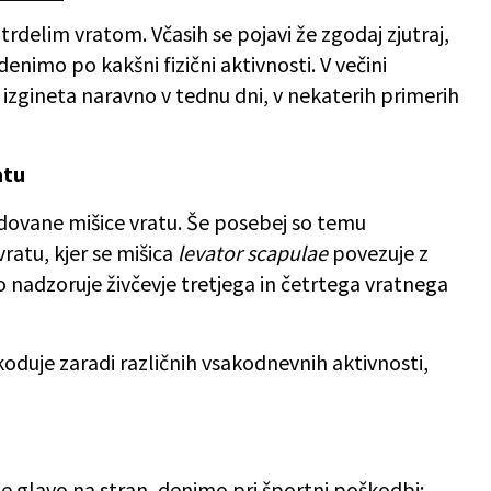
otrdelim vratom. Včasih se pojavi že zgodaj zjutraj,
enimo po kakšni fizični aktivnosti. V večini
 izgineta naravno v tednu dni, v nekaterih primerih
atu
dovane mišice vratu. Še posebej so temu
vratu, kjer se mišica
levator scapulae
povezuje z
o nadzoruje živčevje tretjega in četrtega vratnega
oduje zaradi različnih vsakodnevnih aktivnosti,
ne glavo na stran, denimo pri športni poškodbi;