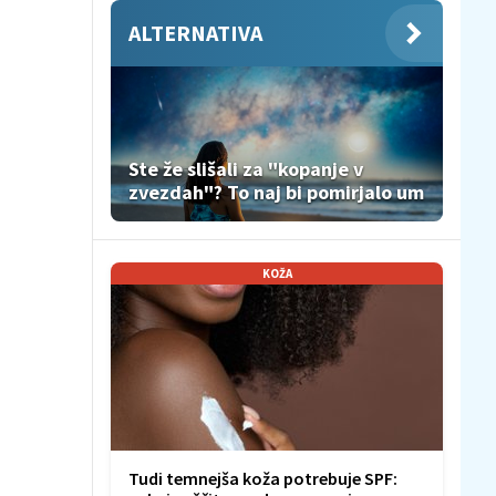
ALTERNATIVA
Ste že slišali za "kopanje v
zvezdah"? To naj bi pomirjalo um
KOŽA
Tudi temnejša koža potrebuje SPF: