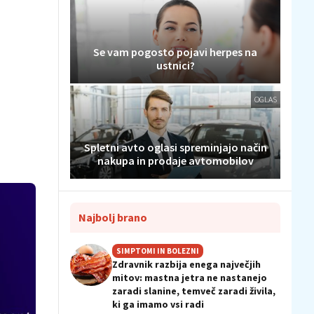
Se vam pogosto pojavi herpes na
ustnici?
OGLAS
Spletni avto oglasi spreminjajo način
nakupa in prodaje avtomobilov
Najbolj brano
SIMPTOMI IN BOLEZNI
Zdravnik razbija enega največjih
mitov: mastna jetra ne nastanejo
zaradi slanine, temveč zaradi živila,
ki ga imamo vsi radi