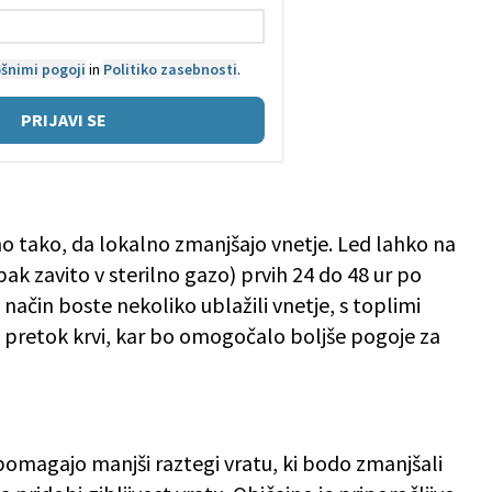
šnimi pogoji
in
Politiko zasebnosti
.
PRIJAVI SE
no tako, da lokalno zmanjšajo vnetje. Led lahko na
k zavito v sterilno gazo) prvih 24 do 48 ur po
 način boste nekoliko ublažili vnetje, s toplimi
 pretok krvi, kar bo omogočalo boljše pogoje za
pomagajo manjši raztegi vratu, ki bodo zmanjšali