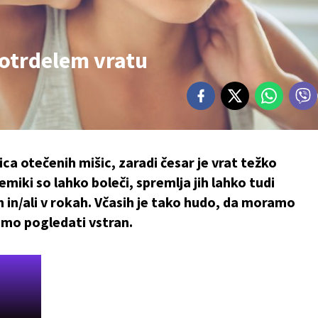
 otrdelem vratu
ca otečenih mišic, zaradi česar je vrat težko
emiki so lahko boleči, spremlja jih lahko tudi
h in/ali v rokah. Včasih je tako hudo, da moramo
limo pogledati vstran.