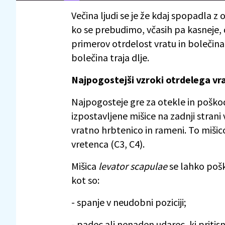
Večina ljudi se je že kdaj spopadla z 
ko se prebudimo, včasih pa kasneje, d
primerov otrdelost vratu in bolečina
bolečina traja dlje.
Najpogostejši vzroki otrdelega vr
Najpogosteje gre za otekle in poško
izpostavljene mišice na zadnji strani 
vratno hrbtenico in rameni. To mišic
vretenca (C3, C4).
Mišica
levator scapulae
se lahko pošk
kot so:
- spanje v neudobni poziciji;
- padec ali nenaden udarec, ki pritis