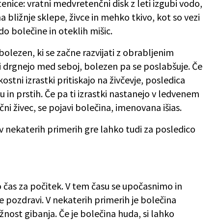
nice: vratni medvretenčni disk z leti izgubi vodo,
na bližnje sklepe, živce in mehko tkivo, kot so vezi
do bolečine in oteklih mišic.
e bolezen, ki se začne razvijati z obrabljenim
i drgnejo med seboj, bolezen pa se poslabšuje. Če
kostni izrastki pritiskajo na živčevje, posledica
u in prstih. Če pa ti izrastki nastanejo v ledvenem
ični živec, se pojavi bolečina, imenovana išias.
 nekaterih primerih gre lahko tudi za posledico
čas za počitek. V tem času se upočasnimo in
pozdravi. V nekaterih primerih je bolečina
ost gibanja. Če je bolečina huda, si lahko