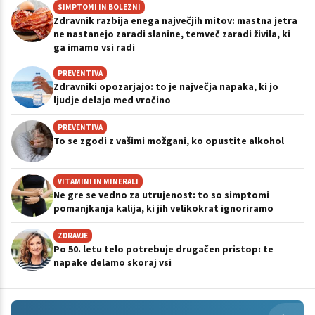
SIMPTOMI IN BOLEZNI
Zdravnik razbija enega največjih mitov: mastna jetra
ne nastanejo zaradi slanine, temveč zaradi živila, ki
ga imamo vsi radi
PREVENTIVA
Zdravniki opozarjajo: to je največja napaka, ki jo
ljudje delajo med vročino
PREVENTIVA
To se zgodi z vašimi možgani, ko opustite alkohol
VITAMINI IN MINERALI
Ne gre se vedno za utrujenost: to so simptomi
pomanjkanja kalija, ki jih velikokrat ignoriramo
ZDRAVJE
Po 50. letu telo potrebuje drugačen pristop: te
napake delamo skoraj vsi