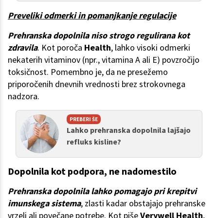
Preveliki odmerki in pomanjkanje regulacije
Prehranska dopolnila niso strogo regulirana kot
zdravila
. Kot poroča
Health
, lahko visoki odmerki
nekaterih vitaminov (npr., vitamina A ali E) povzročijo
toksičnost. Pomembno je, da ne presežemo
priporočenih dnevnih vrednosti brez strokovnega
nadzora.
PREBERI ŠE
Lahko prehranska dopolnila lajšajo
refluks kisline?
Dopolnila kot podpora, ne nadomestilo
Prehranska dopolnila lahko pomagajo pri krepitvi
imunskega sistema
, zlasti kadar obstajajo prehranske
vrzeli ali povečane potrebe. Kot piše
Verywell Health
,