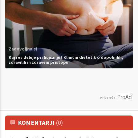
Zadovoljna.si
Kaj res deluje pri hujšanju? Klinični dietetik o dopolnilih,
zdravilih in zdravem pristopu
Priporoča
KOMENTARJI
(0)