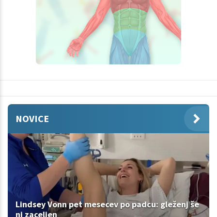
NOVICE
Lindsey Vonn pet mesecev po padcu: gleženj še
ni zaceljen