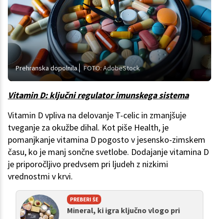
Prehranska dopolnila
FOTO: AdobeStock
Vitamin D: ključni regulator imunskega sistema
Vitamin D vpliva na delovanje T-celic in zmanjšuje
tveganje za okužbe dihal. Kot piše Health, je
pomanjkanje vitamina D pogosto v jesensko-zimskem
času, ko je manj sončne svetlobe. Dodajanje vitamina D
je priporočljivo predvsem pri ljudeh z nizkimi
vrednostmi v krvi.
PREBERI ŠE
Mineral, ki igra ključno vlogo pri