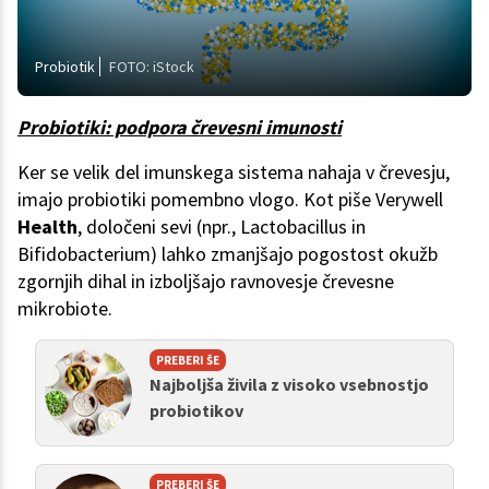
Probiotik
FOTO: iStock
Probiotiki: podpora črevesni imunosti
Ker se velik del imunskega sistema nahaja v črevesju,
imajo probiotiki pomembno vlogo. Kot piše Verywell
Health
, določeni sevi (npr., Lactobacillus in
Bifidobacterium) lahko zmanjšajo pogostost okužb
zgornjih dihal in izboljšajo ravnovesje črevesne
mikrobiote.
PREBERI ŠE
Najboljša živila z visoko vsebnostjo
probiotikov
PREBERI ŠE