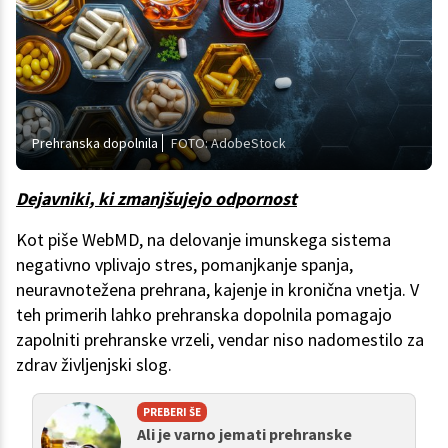
Prehranska dopolnila
FOTO: AdobeStock
Dejavniki, ki zmanjšujejo odpornost
Kot piše WebMD, na delovanje imunskega sistema
negativno vplivajo stres, pomanjkanje spanja,
neuravnotežena prehrana, kajenje in kronična vnetja. V
teh primerih lahko prehranska dopolnila pomagajo
zapolniti prehranske vrzeli, vendar niso nadomestilo za
zdrav življenjski slog.
PREBERI ŠE
Ali je varno jemati prehranske