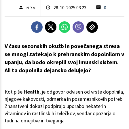
28. 10. 2025 03.23
0
N.R.A.
V času sezonskih okužb in povečanega stresa
se mnogi zatekajo k prehranskim dopolnilom v
upanju, da bodo okrepili svoj imunski sistem.
Ali ta dopolnila dejansko delujejo?
Kot piše
Health
, je odgovor odvisen od vrste dopolnila,
njegove kakovosti, odmerka in posameznikovih potreb.
Znanstveni dokazi podpirajo uporabo nekaterih
vitaminov in rastlinskih izvlečkov, vendar opozarjajo
tudi na omejitve in tveganja.