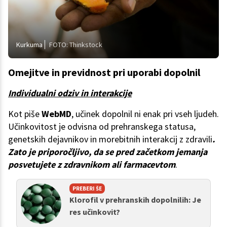
Kurkuma
FOTO: Thinkstock
Omejitve in previdnost pri uporabi dopolnil
Individualni odziv in interakcije
Kot piše
WebMD
, učinek dopolnil ni enak pri vseh ljudeh.
Učinkovitost je odvisna od prehranskega statusa,
genetskih dejavnikov in morebitnih interakcij z zdravili
.
Zato je priporočljivo, da se pred začetkom jemanja
posvetujete z zdravnikom ali farmacevtom
.
PREBERI ŠE
Klorofil v prehranskih dopolnilih: Je
res učinkovit?