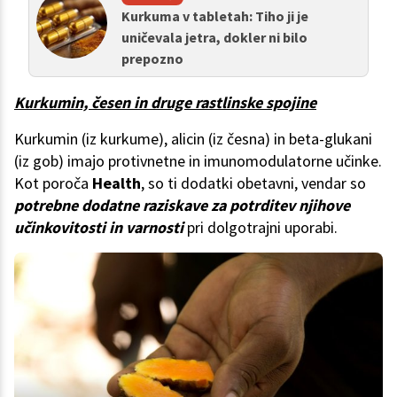
Kurkuma v tabletah: Tiho ji je
uničevala jetra, dokler ni bilo
prepozno
Kurkumin, česen in druge rastlinske spojine
Kurkumin (iz kurkume), alicin (iz česna) in beta-glukani
(iz gob) imajo protivnetne in imunomodulatorne učinke.
Kot poroča
Health
, so ti dodatki obetavni, vendar so
potrebne dodatne raziskave za potrditev njihove
učinkovitosti in varnosti
pri dolgotrajni uporabi.