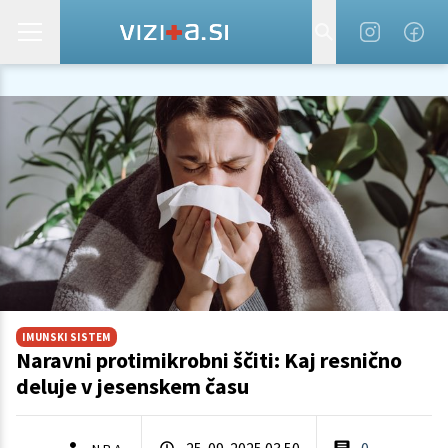
IMUNSKI SISTEM
Naravni protimikrobni ščiti: Kaj resnično
deluje v jesenskem času
25. 09. 2025 03.50
0