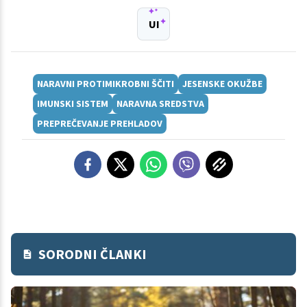
UI
NARAVNI PROTIMIKROBNI ŠČITI
JESENSKE OKUŽBE
IMUNSKI SISTEM
NARAVNA SREDSTVA
PREPREČEVANJE PREHLADOV
SORODNI ČLANKI