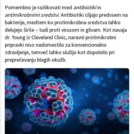
Pomembno je razlikovati med
antibiotiki
in
antimikrobnimi sredstvi
. Antibiotiki ciljajo predvsem na
bakterije, medtem ko protimikrobna sredstva lahko
delujejo širše – tudi proti virusom in glivam. Kot navaja
dr. Young iz Cleveland Clinic, naravni protimikrobni
pripravki niso nadomestilo za konvencionalno
zdravljenje, temveč lahko služijo kot dopolnilo pri
preprečevanju blagih okužb.