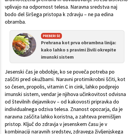
vplivajo na odpornost telesa. Naravna sredstva naj
bodo del širšega pristopa k zdravju – ne pa edina
obramba.
PREBERI ŠE
Prehrana kot prva obrambna linija:
kako lahko s pravimi živili okrepite
imunski sistem
Jesenski čas je obdobje, ko se poveča potreba po
zaščiti pred okužbami. Naravni protimikrobni ščiti, kot
so česen, propolis, vitamin C in cink, lahko podprejo
imunski sistem, vendar je njihova učinkovitost odvisna
od številnih dejavnikov – od kakovosti pripravka do
individualnega odziva telesa. Znanost opozarja, da je
naravna zaščita lahko koristna, a zahteva premišljen
pristop. Ključ do zdravja v jesenskem času je v
kombinaciji naravnih sredstev, zdravega življenjskega