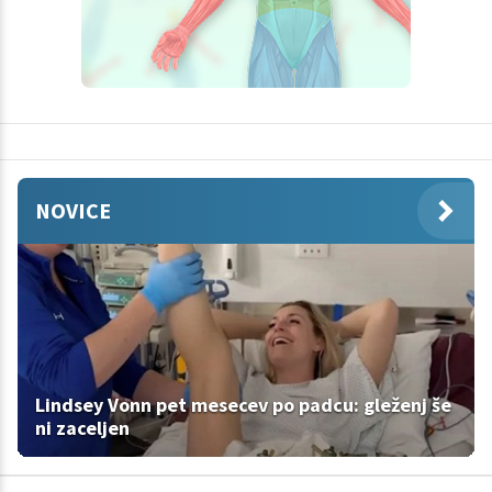
NOVICE
Lindsey Vonn pet mesecev po padcu: gleženj še
ni zaceljen