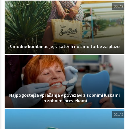
OGLAS
3 modne kombinacije, v katerih nosimo torbe za plažo
Najpogostejša vprašanja v povezavi z zobnimi luskami
in zobnimi prevlekami
OGLAS