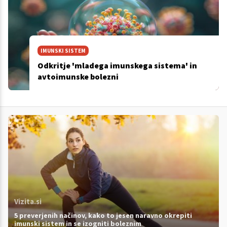
IMUNSKI SISTEM
Odkritje 'mladega imunskega sistema' in
avtoimunske bolezni
Vizita.si
5 preverjenih načinov, kako to jesen naravno okrepiti
imunski sistem in se izogniti boleznim