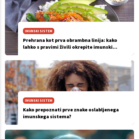
IMUNSKI SISTEM
Prehrana kot prva obrambna linija: kako
lahko s pravimi živili okrepite imunski
sistem
IMUNSKI SISTEM
Kako prepoznati prve znake oslabljenega
imunskega sistema?