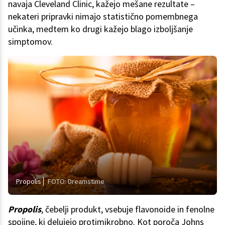
navaja Cleveland Clinic, kažejo mešane rezultate –
nekateri pripravki nimajo statistično pomembnega
učinka, medtem ko drugi kažejo blago izboljšanje
simptomov.
Propolis
FOTO: Dreamstime
Propolis
, čebelji produkt, vsebuje flavonoide in fenolne
spojine, ki delujejo protimikrobno. Kot poroča Johns