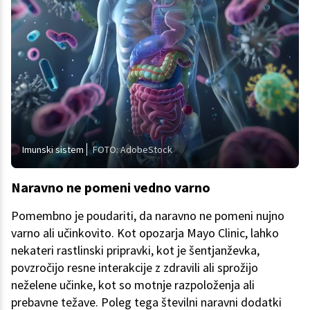
Imunski sistem
FOTO: AdobeStock
Naravno ne pomeni vedno varno
Pomembno je poudariti, da naravno ne pomeni nujno
varno ali učinkovito. Kot opozarja Mayo Clinic, lahko
nekateri rastlinski pripravki, kot je šentjanževka,
povzročijo resne interakcije z zdravili ali sprožijo
neželene učinke, kot so motnje razpoloženja ali
prebavne težave. Poleg tega številni naravni dodatki