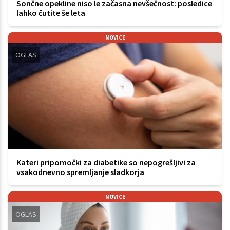
Sončne opekline niso le začasna nevšečnost: posledice
lahko čutite še leta
NOVICE
OGLAS
Kateri pripomočki za diabetike so nepogrešljivi za
vsakodnevno spremljanje sladkorja
NOVICE
OGLAS