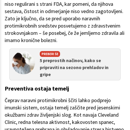
niso regulirani s strani FDA, kar pomeni, da njihova
sestava, čistost in odmerjanje niso vedno zagotovljeni.
Zato je ključno, da se pred uporabo naravnih
protimikrobnih sredstev posvetujemo z zdravstvenim
strokovnjakom – še posebej, če že jemljemo zdravila ali
imamo kronične bolezni.
PREBERI ŠE
5 preprostih načinov, kako se
pripraviti na sezono prehladov in
gripe
Preventiva ostaja temelj
Čeprav naravni protimikrobni ščiti lahko podprejo
imunski sistem, ostaja temelj zaščite pred jesenskimi
okužbami zdrav življenjski slog. Kot navaja Cleveland
Clinic, redna telesna aktivnost, kakovosten spanec,
uravnotežena prehrana in obvladovanje stresa bistveno