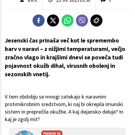
N.R.A.
Jesenski čas prinaša več kot le spremembo
barv v naravi – z nižjimi temperaturami, večjo
zračno vlago in krajšimi dnevi se poveča tudi
pojavnost okužb dihal, virusnih obolenj in
sezonskih vnetij.
V tem obdobju se mnogi zatekajo k naravnim
protimikrobnim sredstvom, ki naj bi okrepila imunski
sistem in preprečila okužbe. A kaj dejansko deluje? In
kaj je zgolj mit?
PREBERI ŠE