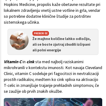
Hopkins Medicine, propolis kaže obetavne rezultate pri
lokalnem zdravljenju vnetij ustne votline in grla, vendar
so potrebne dodatne klinične študije za potrditev
sistemskega učinka.
PREBERI ŠE
Že majhne količine lahko odločijo,
ali se boste zjutraj zbudili izčrpani
ali polni energije
Vitamin C
in
cink
sta med najbolj raziskanimi
mikrohranili v kontekstu imunosti. Kot navaja Cleveland
Clinic, vitamin C sodeluje pri fagocitozi in nevtralizaciji
prostih radikalov, medtem ko cink vpliva na aktivacijo
T-celic in zmanjšuje trajanje prehladnih simptomov, če
se zaužije ob prvih znakih okužbe.