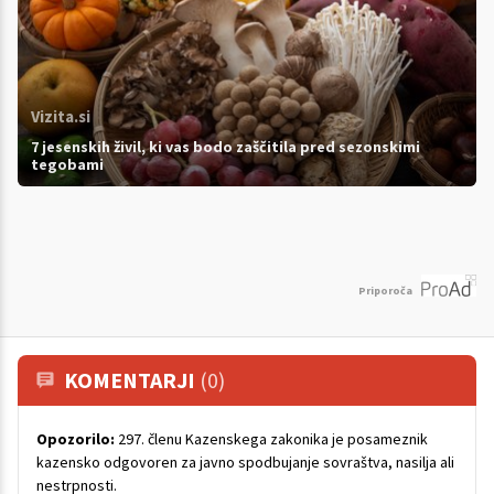
Vizita.si
7 jesenskih živil, ki vas bodo zaščitila pred sezonskimi
tegobami
Priporoča
KOMENTARJI
(0)
Opozorilo:
297. členu Kazenskega zakonika je posameznik
kazensko odgovoren za javno spodbujanje sovraštva, nasilja ali
nestrpnosti.