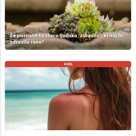
Že poznate to staro ljudsko 'zdravilo', ki naj bi
zdravilo rane?
KOŽA