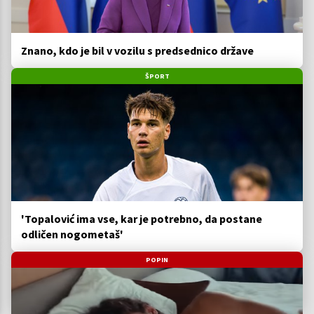
Znano, kdo je bil v vozilu s predsednico države
ŠPORT
'Topalović ima vse, kar je potrebno, da postane
odličen nogometaš'
POPIN