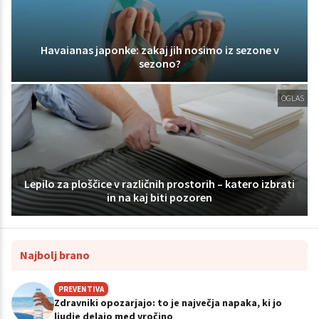
Havaianas japonke: zakaj jih nosimo iz sezone v
sezono?
OGLAS
Lepilo za ploščice v različnih prostorih – katero izbrati
in na kaj biti pozoren
Najbolj brano
PREVENTIVA
Zdravniki opozarjajo: to je največja napaka, ki jo
ljudje delajo med vročino