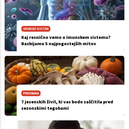
IMUNSKI SISTEM
Kaj resnično vemo o imunskem sistemu?
Razbijamo 5 najpogostejših mitov
PREHRANA
7 jesenskih živil, ki vas bodo zaščitila pred
sezonskimi tegobami