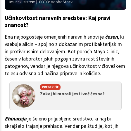
Imunski sistem
FOTO: AdobeStock
Učinkovitost naravnih sredstev: Kaj pravi
znanost?
Ena najpogosteje omenjenih naravnih snovi je
česen
, ki
vsebuje alicin – spojino z dokazanim protibakterijskim
in protivirusnim delovanjem. Kot poroča Mayo Clinic,
česen v laboratorijskih pogojih zavira rast številnih
patogenov, vendar je njegova učinkovitost v človeškem
telesu odvisna od načina priprave in količine.
PREBERI ŠE
Zakaj bi morali jesti več česna?
Ehinaceja
je še eno priljubljeno sredstvo, ki naj bi
skrajšalo trajanje prehlada. Vendar pa študije, kot jih