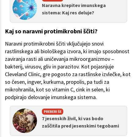
Naravna krepitev imunskega
sistema: Kaj res deluje?
Kaj so naravni protimikrobni ščiti?
Naravni protimikrobni ščiti vključujejo snovi
rastlinskega ali biološkega izvora, ki imajo sposobnost
zaviranja rasti ali uničevanja mikroorganizmov –
bakterij, virusov, gliv in parazitov. Kot pojasnjuje
Cleveland Clinic, gre pogosto za rastlinske izvlečke, kot
so česen, ingver, kurkuma, propolis, pa tudi za
mikrohranila, kot so vitamin C, cink in selen, ki
podpirajo delovanje imunskega sistema.
PREBERI ŠE
7 jesenskih živil, ki vas bodo
zaščitila pred jesenskimi tegobami