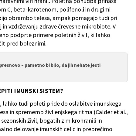
aravnimi viri hranil. Poletna ponudba prinaša
om C, beta-karotenom, polifenoli in drugimi
repijo obrambo telesa, ampak pomagajo tudi pri
ij in vzdrževanju zdrave črevesne mikrobiote. V
no podprte primere poletnih živil, ki lahko
it pred boleznimi.
presnovo – pametno bi bilo, da jih nehate jesti
PITI IMUNSKI SISTEM?
 lahko tudi poleti pride do oslabitve imunskega
tresa in sprememb življenjskega ritma (Calder et al.,
sezonskih živil, bogatih z mikrohranili in
alno delovanje imunskih celic in preprečimo