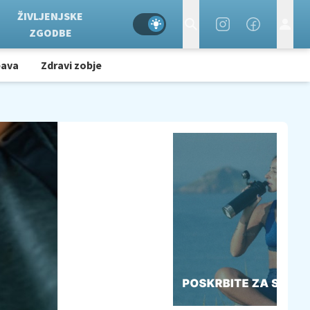
ŽIVLJENJSKE
ZGODBE
bava
Zdravi zobje