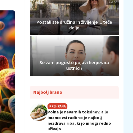
OGLAS
Postali ste družina in življenje ... teče
dalje
Se vam pogosto pojavi herpes na
ustnici?
Najbolj brano
PREHRANA
Polna je nevarnih toksinov, a jo
imamo vsi radi: to je najbolj
nezdrava riba, ki jo mnogi redno
uživajo