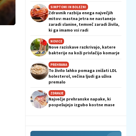
SIMPTOMI IN BOLEZNI
Zdravnik razbija enega največjih
mitov: mastna jetra ne nastanejo
zaradi slanine, temveč zaradi živila,
ki ga imamo vsi radi
NOVICE
Nove raziskave razkrivajo, katere
bakterije na koži privlačijo komarje
PREHRANA
To živilo lahko pomaga znižati LDL
holesterol, večina ljudi ga uživa
premalo
ZDRAVJE
Največje prehranske napake, ki
pospešujejo izgubo kostne mase