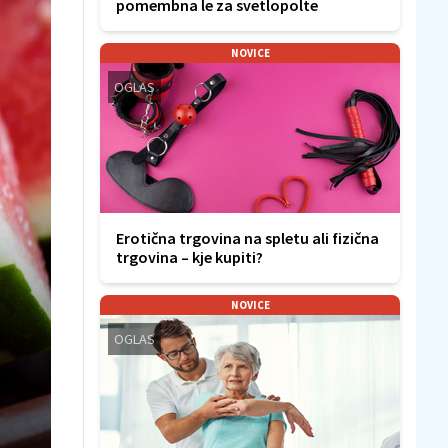
pomembna le za svetlopolte
NOVICE
OGLAS
Erotična trgovina na spletu ali fizična
trgovina – kje kupiti?
NOVICE
OGLAS