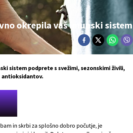
avno okrepila vaš imunski sistem
nski sistem podprete s svežimi, sezonskimi živili,
n antioksidantov.
žbam in skrbi za splošno dobro počutje, je