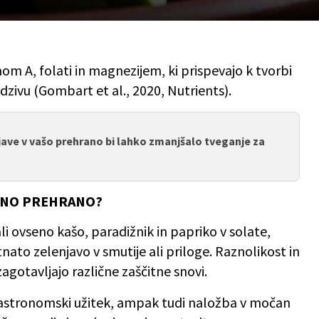
nom A, folati in magnezijem, ki prispevajo k tvorbi
zivu (Gombart et al., 2020, Nutrients).
ave v vašo prehrano bi lahko zmanjšalo tveganje za
EVNO PREHRANO?
ali ovseno kašo, paradižnik in papriko v solate,
tnato zelenjavo v smutije ali priloge. Raznolikost in
a zagotavljajo različne zaščitne snovi.
e gastronomski užitek, ampak tudi naložba v močan