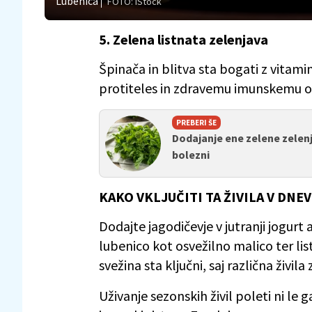
Lubenica
FOTO: iStock
5. Zelena listnata zelenjava
Špinača in blitva sta bogati z vitami
protiteles in zdravemu imunskemu od
PREBERI ŠE
Dodajanje ene zelene zelenj
bolezni
KAKO VKLJUČITI TA ŽIVILA V DN
Dodajte jagodičevje v jutranji jogurt 
lubenico kot osvežilno malico ter lis
svežina sta ključni, saj različna živil
Uživanje sezonskih živil poleti ni l