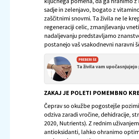
ključnega pomena, da ga hranimo z n
sadje in zelenjavo, bogato z vitamin
zaščitnimi snovmi. Ta živila ne le k
regeneraciji celic, zmanjševanju vnet
nadaljevanju predstavljamo znanstve
postanejo vaš vsakodnevni naravni šč
PREBERI ŠE
Ta živila vam upočasnjujejo 
ZAKAJ JE POLETI POMEMBNO KRE
Čeprav so okužbe pogostejše pozimi,
odziva zaradi vročine, dehidracije, s
2020, Nutrients). Z rednim uživanjem 
antioksidanti, lahko ohranimo optim