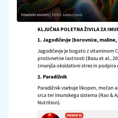
Imunski sistem
FOTO: AdobeStock
KLJUČNA POLETNA ŽIVILA ZA I
1. Jagodičevje (borovnice, maline,
Jagodičevje je bogato z vitaminom C 
protivnetne lastnosti (Basu et al., 2
zmanjša oksidativni stres in podpira 
2. Paradižnik
Paradižnik vsebuje likopen, močan an
srca ter imunskega sistema (Rao & A
Nutrition).
PREBERI ŠE