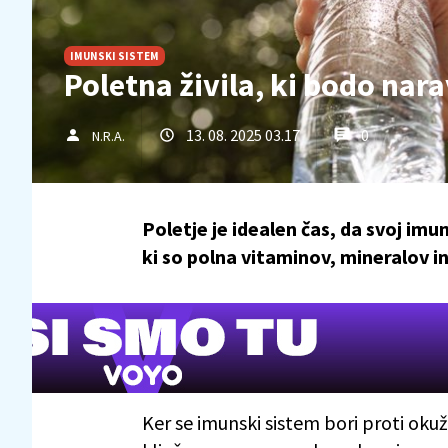
IMUNSKI SISTEM
Poletna živila, ki bodo nar
13. 08. 2025 03.17
0
N.R.A.
Poletje je idealen čas, da svoj imu
ki so polna vitaminov, mineralov i
Ker se imunski sistem bori proti oku