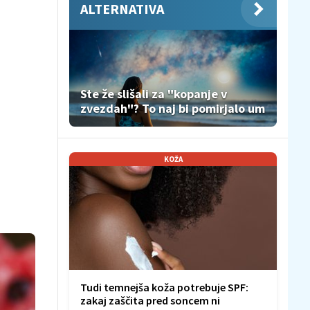
ALTERNATIVA
Ste že slišali za "kopanje v
zvezdah"? To naj bi pomirjalo um
KOŽA
Tudi temnejša koža potrebuje SPF:
zakaj zaščita pred soncem ni