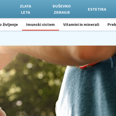
ZLATA
DUŠEVNO
ESTETIKA
LETA
ZDRAVJE
o življenje
Imunski sistem
Vitamini in minerali
Pre