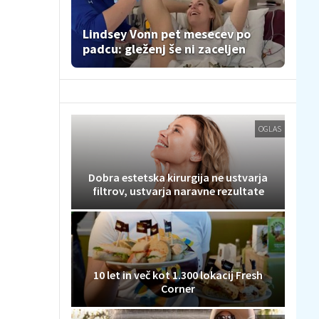
Lindsey Vonn pet mesecev po
padcu: gleženj še ni zaceljen
OGLAS
Dobra estetska kirurgija ne ustvarja
filtrov, ustvarja naravne rezultate
10 let in več kot 1.300 lokacij Fresh
Corner